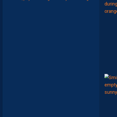
LIGUE 2
Z
O
U
M
A
N
A
C
A
M
A
R
A
:
“
I
L
N
E
F
A
U
T
P
A
S
S
E
F
I
X