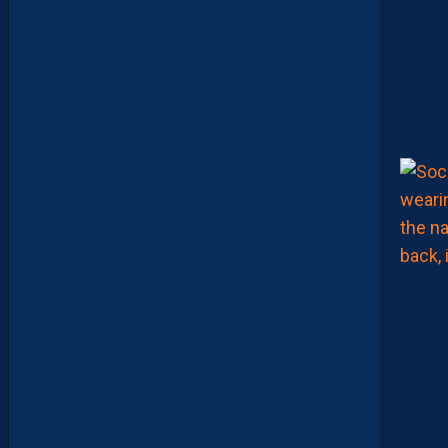
E
N
T
I
E
U
X
,
M
A
I
S
L
E
M
H
S
C
E
S
T
U
N
C
L
U
B
D
E
L
I
G