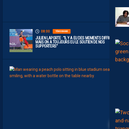
U
E
1
”
08:00
TÉMOIGNAGE
JULIEN LAPORTE : “IL Y A EU DES MOMENTS DIFFICILES,
MAIS ON A TOUJOURS EU LE SOUTIEN DE NOS
SUPPORTERS”
07:00
MHSC-
Q
U
I
D
D
E
L
A
18
C
H
A