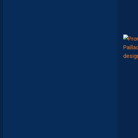
J
U
L
I
E
N
L
A
P
O
R
T
E
:
“
O
N
A
Q
U
’
U
N
E
E
N
V
I
E
,
C
’