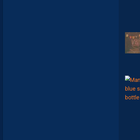
U
C
A
M
A
R
A
:
“
J
E
N
E
V
E
U
X
P
A
S
P
A
R
A
Î
T
R
E
P
R
É
T