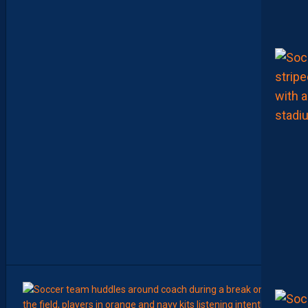
E
S
T
C
O
M
M
E
N
C
E
R
L
E
C
H
A
M
P
I
O
N
N
A
T
”
15:00