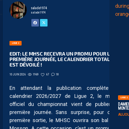
salade1974
salade1974
LIGUE 2
EDIT: LE MHSC RECEVRA UN PROMU POUR LA
PREMIÈRE JOURNÉE, LE CALENDRIER TOTAL
EST DÉVOILÉ !
1969
67
18
10 JUIN 2026
En attendant la publication complète du
calendrier 2026/2027 de Ligue 2, le média
LIGUE 2
officiel du championnat vient de publier sa
DAMIEN
MONTE 
première journée. Sans surprise, pour cette
AUJOU
première sortie, le MHSC ouvrira son bal à la
Mosson. A cette occasion, c’est un promu qui