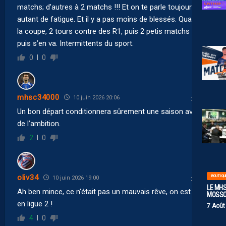
matchs; d’autres à 2 matchs !!! Et on te parle toujours
autant de fatigue. Et il y a pas moins de blessés. Quand à
la coupe, 2 tours contre des R1, puis 2 petis matchs et
puis s’en va. Intermittents du sport.
0
0
mhsc34000
10 juin 2026 20:06
Un bon départ conditionnera sûrement une saison avec
de l’ambition.
2
0
oliv34
BOUTIQU
10 juin 2026 19:00
LE MHS
Ah ben mince, ce n’était pas un mauvais rêve, on est bien
MOSS
en ligue 2 !
7 Août
4
0