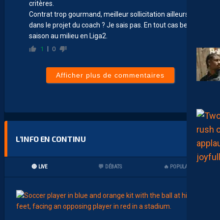
critères.
Contrat trop gourmand, meilleur sollicitation ailleurs, pas
dans le projet du coach ? Je sais pas. En tout cas belle
saison au milieu en Liga2.
1
0
Afficher plus de commentaires
L’INFO EN CONTINU
🔴 LIVE
💬 DÉBATS
🔥 POPULAIRES
17:00
MHSC-