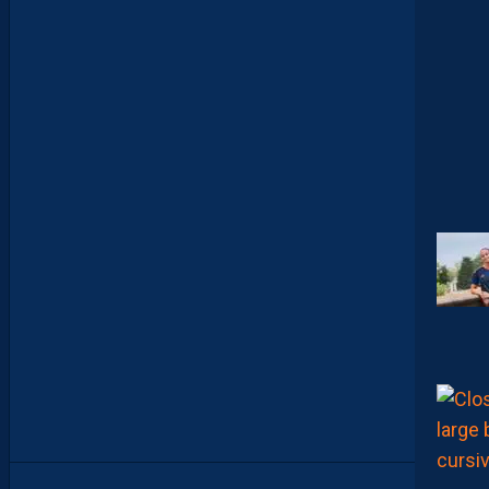
E
R
D
E
L
I
M
I
T
E
S
.
I
L
F
A
U
T
V
I
S
E
R
H
A
U
T
”