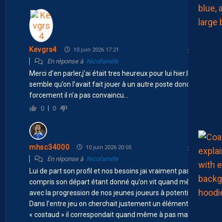
Kevgrs4
10 juin 2026 17:21
En réponse à
Nicofamille
Merci d’en parler,j’ai était tres heureux pour lui hier.Il me
semble qu’on l’avait fait jouer à un autre poste donc
forcement il n’a pas convaincu…
0
0
mhsc34000
10 juin 2026 20:05
En réponse à
Nicofamille
Lui de part son profil et nos besoins jai vraiment pas
compris son départ étant donné qu’on vit quand même
avec la progression de nos jeunes joueurs à potentiel.
Dans l’entre jeu on cherchait justement un élément
« costaud » il correspondait quand même à pas mal des