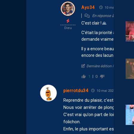
Ayo34
10 mai 2026 11:24
En réponse à
Ronniwoo
C’est clair ! 🙏
Dieu
C’était la priorité à mes yeu
demande vraiment ce qu’il f
Il y a encore beaucoup d’axe
encore des lacunes dans pa
Dernière édition il y a 2 mois
1
0
pierrotdu34
10 mai 2026 10:11
Reprendre du plaisir, c’est peut être
Nous voir arrêter de plonger c’est m
C’est vrai qu’on part de loin, mais l
folichon.
Enfin, le plus important est ce qui arr