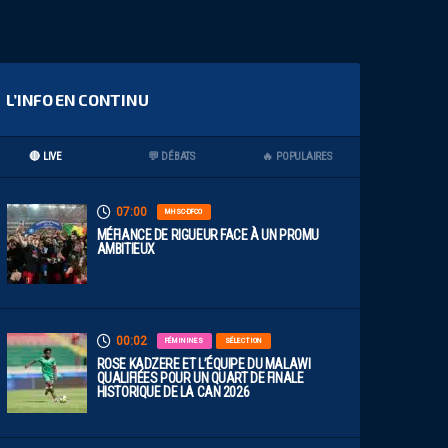
L’INFO EN CONTINU
🔴 LIVE
💬 DÉBATS
🔥 POPULAIRES
07:00
MHSC-DFCO
MÉFIANCE DE RIGUEUR FACE À UN PROMU
AMBITIEUX
00:02
FÉMININES
SÉLECTION
ROSE KADZERE ET L’ÉQUIPE DU MALAWI
QUALIFIÉES POUR UN QUART DE FINALE
HISTORIQUE DE LA CAN 2026