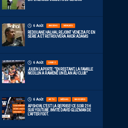
6 Août
ANCIENS
MERCATO
REDOUANE HALHAL REJOINT VENEZIA FC EN
SERIE A ET RETROUVERA AKOR ADAMS
6 Août
LIGUE 2
JULIEN LAPORTE: “EN RESTANT, LA FAMILLE
NICOLLIN A RAMENÉ UN ÉLAN AU CLUB.”
6 Août
AP TV
MÉDIAS
MHSC-DFCO
APSHOW, C’EST LA REPRISE! CE SOIR 21H
SUR YOUTUBE. INVITÉ DAVID GLUZMAN DE
L’AFTER FOOT.