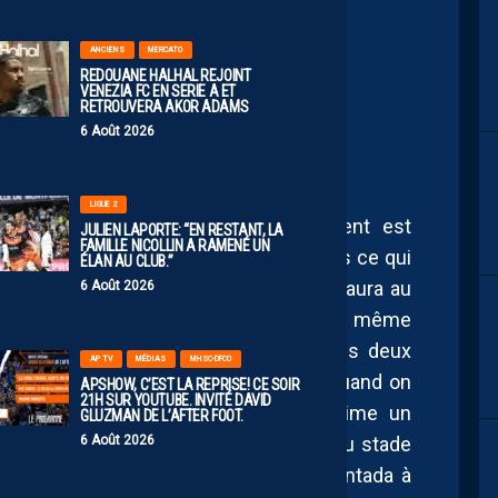
ANCIENS
MERCATO
REDOUANE HALHAL REJOINT
VENEZIA FC EN SERIE A ET
E 8ÈME
RETROUVERA AKOR ADAMS
6 Août 2026
LIGUE 2
rd pour considérer que ce classement est
JULIEN LAPORTE: “EN RESTANT, LA
FAMILLE NICOLLIN A RAMENÉ UN
ot d’ordre était la reconstruction après ce qui
ÉLAN AU CLUB.”
n histoire. Une année 2025-26 qui nous aura au
6 Août 2026
plaisir à regarder cette équipe jouer et même
ire à l’accession aux playoffs sur ses deux
AP TV
MÉDIAS
MHSC-DFCO
ls nous paraissaient inenvisageables quand on
APSHOW, C’EST LA REPRISE! CE SOIR
21H SUR YOUTUBE. INVITÉ DAVID
surtout d’où l’on repartait. Avec en prime un
GLUZMAN DE L’AFTER FOOT.
6 Août 2026
ux parfums de Ligue 1 ayant pris fin au stade
s quarts nous tendaient les bras (remontada à