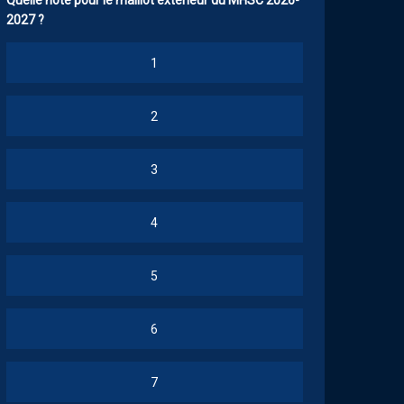
Quelle note pour le maillot extérieur du MHSC 2026-
2027 ?
1
2
3
4
5
6
7