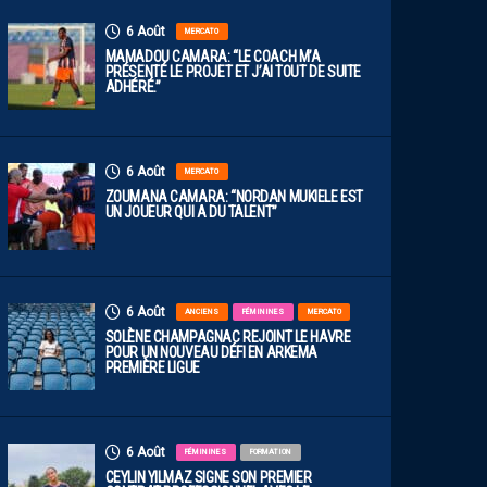
6 Août
MERCATO
MAMADOU CAMARA: “LE COACH M’A
PRÉSENTÉ LE PROJET ET J’AI TOUT DE SUITE
ADHÉRÉ.”
6 Août
MERCATO
ZOUMANA CAMARA: “NORDAN MUKIELE EST
UN JOUEUR QUI A DU TALENT”
6 Août
ANCIENS
FÉMININES
MERCATO
SOLÈNE CHAMPAGNAC REJOINT LE HAVRE
POUR UN NOUVEAU DÉFI EN ARKEMA
PREMIÈRE LIGUE
6 Août
FÉMININES
FORMATION
CEYLIN YILMAZ SIGNE SON PREMIER