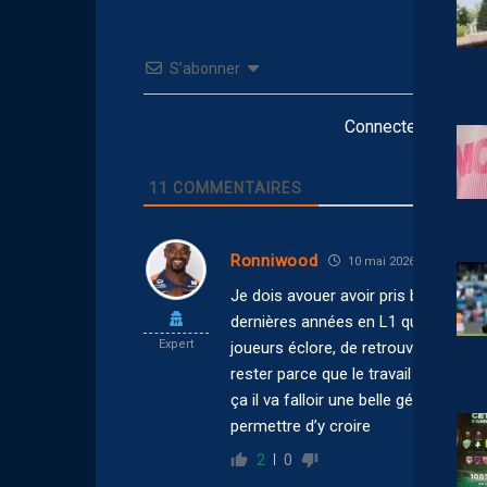
S’abonner
Connectez-vous po
11
COMMENTAIRES
Ronniwood
10 mai 2026 11:19
Je dois avouer avoir pris beaucoup p
dernières années en L1 qui étaient pl
Expert
joueurs éclore, de retrouver des vic
rester parce que le travail est bon.
ça il va falloir une belle génération
permettre d’y croire
2
0