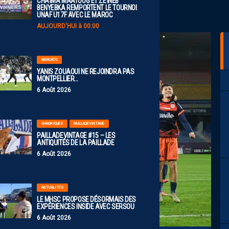
CHAÏMA MAATOUG ET ZEÏNEB
BENYEBKA REMPORTENT LE TOURNOI
UNAF U17F AVEC LE MAROC
AUJOURD'HUI à 00:00
MERCATO
YANIS ZOUAOUI NE REJOINDRA PAS
MONTPELLIER…
6 Août 2026
CHRONIQUES
PAILLADEVINTAGE
PAILLADEVINTAGE #15 – LES
ANTIQUITÉS DE LA PAILLADE
6 Août 2026
ACTUALITÉS
LE MHSC PROPOSE DÉSORMAIS DES
EXPÉRIENCES INSIDE AVEC SERSOU
6 Août 2026