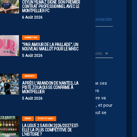
CEYLIN YILMAZ SIGNE SON PREMIER
CONTRAT PROFESSIONNEL AVEC LE
MONTPELLIER FC
6 Août 2026
vous connecter
Se connecter avec :
ur poster un commentaire
MARKETING
“PAR AMOUR DE LA PAILLADE”, UN
NOUVEAU MAILLOT POUR LE MHSC
Récents
5 Août 2026
MERCATO
lus de plaisir à avoir suivi cette saison en L2 que ces
APRÈS L’ABANDON DE NANTES, LA
PISTE ZOUAOUI SE CONFIRME À
utôt catastrophique. On a eu le plaisir de voir des
MONTPELLIER
toires et un peu de confiance au staff. Qui j’espère va
5 Août 2026
 Je vois bien Camara finir par nous ramener en L1, et pour
 de jeunes Pailladins, et avec la Gambardella on peut se
DÉBAT
STATISTIQUES
LA LIGUE 2 SAISON 2026/2027 EST-
ELLE LA PLUS COMPÉTITIVE DE
L’HISTOIRE ?