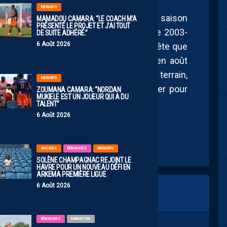
MERCATO
MHSC avait également terminé 8ème de la saison
MAMADOU CAMARA: “LE COACH M’A
PRÉSENTÉ LE PROJET ET J’AI TOUT
, dans la continuité de sa relégation de 2003-
DE SUITE ADHÉRÉ.”
6 Août 2026
ver l’élite (en 2009). Gardons donc en tête que
ra mais qu’on y arrivera. Rendez-vous en août
e club dans sa marche en avant sur le terrain,
MERCATO
ands changements qui devraient s’opérer pour
ZOUMANA CAMARA: “NORDAN
MUKIELE EST UN JOUEUR QUI A DU
s semaines.
TALENT”
6 Août 2026
ANCIENS
FÉMININES
MERCATO
SOLÈNE CHAMPAGNAC REJOINT LE
HAVRE POUR UN NOUVEAU DÉFI EN
ARKEMA PREMIÈRE LIGUE
6 Août 2026
FÉMININES
FORMATION