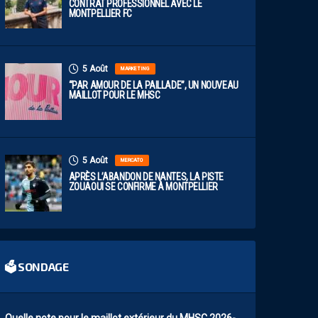
CONTRAT PROFESSIONNEL AVEC LE
MONTPELLIER FC
5 Août
MARKETING
“PAR AMOUR DE LA PAILLADE”, UN NOUVEAU
MAILLOT POUR LE MHSC
5 Août
MERCATO
APRÈS L’ABANDON DE NANTES, LA PISTE
ZOUAOUI SE CONFIRME À MONTPELLIER
🗳 SONDAGE