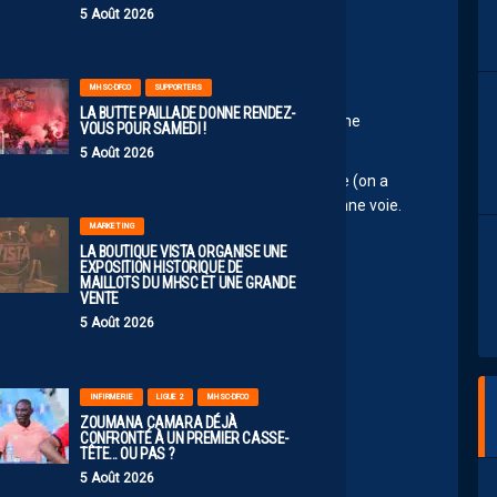
5 Août 2026
d
MHSC-DFCO
SUPPORTERS
LA BUTTE PAILLADE DONNE RENDEZ-
x de reprendre du plaisir et je n’ai pas été déçu, je me
VOUS POUR SAMEDI !
aut à certains.
5 Août 2026
s d’amélioration à bosser pour la saison prochaine (on a
s mal de domaines) mais nous sommes sur la bonne voie.
MARKETING
 par Ayo34
LA BOUTIQUE VISTA ORGANISE UNE
EXPOSITION HISTORIQUE DE
MAILLOTS DU MHSC ET UNE GRANDE
VENTE
5 Août 2026
 pas l’ expression appropriée.
ieux.
INFIRMERIE
LIGUE 2
MHSC-DFCO
ZOUMANA CAMARA DÉJÀ
e niveau de la L2 cette année n’était vraiment pas
CONFRONTÉ À UN PREMIER CASSE-
TÊTE… OU PAS ?
ive, et pour l’instant, c’est le flou absolu.
5 Août 2026