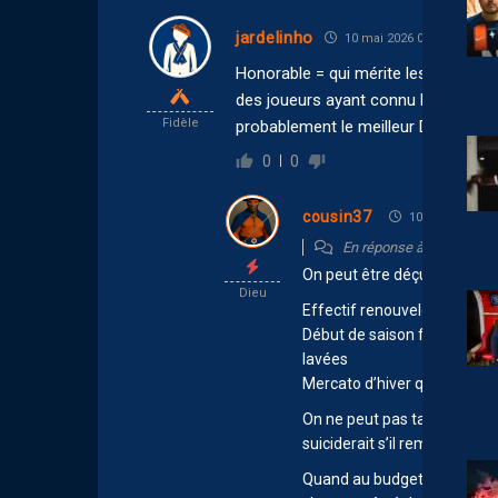
jardelinho
10 mai 2026 00:24
Honorable = qui mérite les honneurs:
des joueurs ayant connu la ligue 1 +
Fidèle
probablement le meilleur DC): Pour fi
0
0
cousin37
10 mai 2026 00
En réponse à
jardelinho
On peut être déçu mais il fa
Dieu
Effectif renouvelé a 50%.. 
Début de saison fragile car
lavées
Mercato d’hiver qui aurait d
On ne peut pas taper sur le c
suiciderait s’il remontait
Quand au budget c’est en a