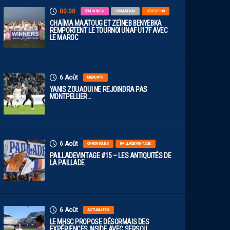
00:00
FÉMININES
FORMATION
SÉLECTION
CHAÏMA MAATOUG ET ZEÏNEB BENYEBKA
REMPORTENT LE TOURNOI UNAF U17F AVEC
LE MAROC
6 Août
MERCATO
YANIS ZOUAOUI NE REJOINDRA PAS
MONTPELLIER…
6 Août
CHRONIQUES
PAILLADEVINTAGE
PAILLADEVINTAGE #15 – LES ANTIQUITÉS DE
LA PAILLADE
6 Août
ACTUALITÉS
LE MHSC PROPOSE DÉSORMAIS DES
EXPÉRIENCES INSIDE AVEC SERSOU