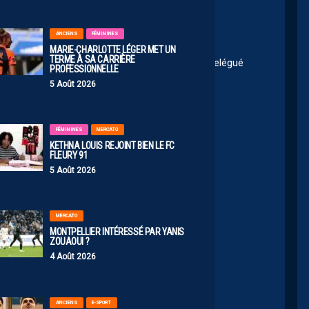
ANCIENS
FÉMININES
MARIE-CHARLOTTE LÉGER MET UN
TERME À SA CARRIÈRE
Nantes, Reims, Sochaux, Dijon, Sainté ou le 3e relégué
PROFESSIONNELLE
5 Août 2026
FÉMININES
MERCATO
KETHNA LOUIS REJOINT BIEN LE FC
FLEURY 91
26 08:30
5 Août 2026
de mise la saison prochaine vu les équipes !!!
MERCATO
MONTPELLIER INTÉRESSÉ PAR YANIS
ZOUAOUI ?
0
4 Août 2026
N34
ANCIENS
E-SPORT