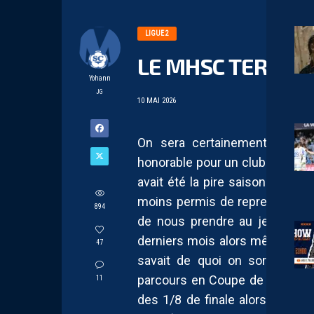
LIGUE 2
LE MHSC TERMIN
Yohann
JG
10 MAI 2026
On sera certainement d’acco
honorable pour un club dont le m
avait été la pire saison de so
moins permis de reprendre du 
894
de nous prendre au jeu de cro
derniers mois alors même qu’i
47
savait de quoi on sortait et 
parcours en Coupe de France a
11
des 1/8 de finale alors que le