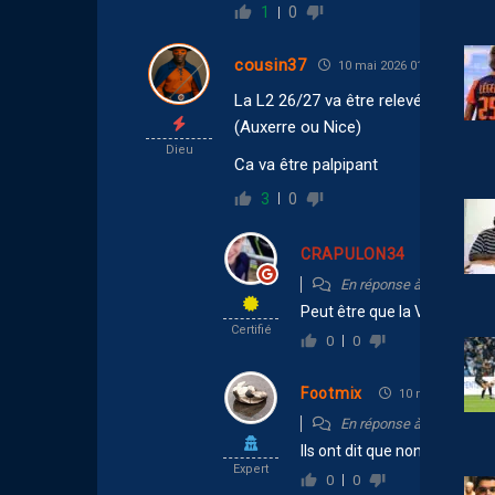
1
0
cousin37
10 mai 2026 01:01
La L2 26/27 va être relevée … Metz, 
(Auxerre ou Nice)
Dieu
Ca va être palpipant
3
0
CRAPULON34
10 mai 20
En réponse à
cousin37
Peut être que la Var va être 
Certifié
0
0
Footmix
10 mai 2026 12:1
En réponse à
CRAPULO
Ils ont dit que non !
Expert
0
0