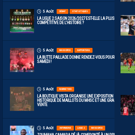
5 Août
DÉBAT
STATISTIQUES
LA LIGUE 2 SAISON 2026/2027 EST-ELLE LA PLUS
COMPÉTITIVE DE L’HISTOIRE ?
5 Août
MHSC-DFCO
SUPPORTERS
LA BUTTE PAILLADE DONNE RENDEZ-VOUS POUR
SAMEDI !
5 Août
MARKETING
LA BOUTIQUE VISTA ORGANISE UNE EXPOSITION
HISTORIQUE DE MAILLOTS DU MHSC ET UNE GRANDE
VENTE
5 Août
INFIRMERIE
LIGUE 2
MHSC-DFCO
ZOUMANA CAMARA DÉJÀ CONFRONTÉ À UN PREMIER