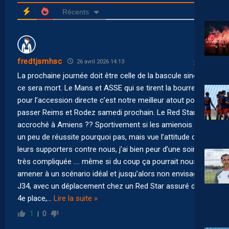
Récents
fredtjsmhsc
26 avril 2026 14:13
La prochaine journée doit être celle de la bascule sinon
ce sera mort. Le Mans et ASSE qui se tirent la bourre
pour l’accession directe c’est notre meilleur atout pour
passer Reims et Rodez samedi prochain. Le Red Star
accroché à Amiens ?? Sportivement si les amienois ont
un peu de réussite pourquoi pas, mais vue l’attitude de
leurs supporters contre nous, j’ai bien peur d’une soirée
très compliquée …. même si du coup ça pourrait nous
amener à un scénario idéal et jusqu’alors non envisagé en
J34, avec un déplacement chez un Red Star assuré d une
4e place,
…
Lire la suite »
1
0