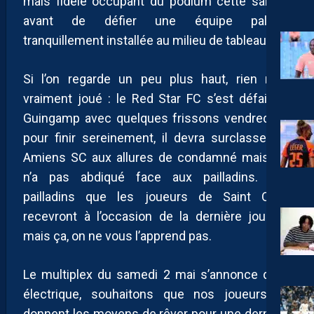
mais fidèle occupant du podium cette saison,
avant de défier une équipe paloise
tranquillement installée au milieu de tableau.
Si l’on regarde un peu plus haut, rien n’est
vraiment joué : le Red Star FC s’est défait de
Guingamp avec quelques frissons vendredi et,
pour finir sereinement, il devra surclasser un
Amiens SC aux allures de condamné mais qui
n’a pas abdiqué face aux pailladins. Des
pailladins que les joueurs de Saint Ouen
recevront à l’occasion de la dernière journée
mais ça, on ne vous l’apprend pas.
Le multiplex du samedi 2 mai s’annonce donc
électrique, souhaitons que nos joueurs se
donnent les moyens de rêver pour une dernière