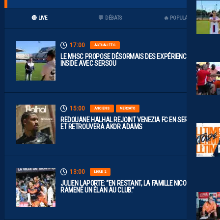
🔴 LIVE
💬 DÉBATS
🔥 POPULAIRES
17:00
ACTUALITÉS
LE MHSC PROPOSE DÉSORMAIS DES EXPÉRIENCES
INSIDE AVEC SERSOU
15:00
ANCIENS
MERCATO
REDOUANE HALHAL REJOINT VENEZIA FC EN SERIE A
ET RETROUVERA AKOR ADAMS
13:00
LIGUE 2
JULIEN LAPORTE: “EN RESTANT, LA FAMILLE NICOLLIN A
RAMENÉ UN ÉLAN AU CLUB.”