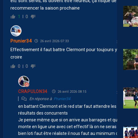
etc sont servis, ils doivent être heureux, ça risque de
recommencer la saison prochaine
1
0
Prunier34
26 avril 2026 07:33
Effectivement il faut battre Clermont pour toujours y
croire
0
0
CRAPULON34
26 avril 2026 08:15
En réponse à
Prunier34
en battant Clermont et le red star faut attendre les
résultats des concurrents
Je pense même que si on arrive aux barrages et que on
monte en ligue une avec cet effectif là on ne seras pas
bien loti faut être réaliste il nous faut au minimum cinq