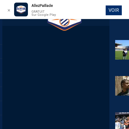
AllezPaillade
VOIR
✕
GRATUIT
Sur Google Play
DIRECT