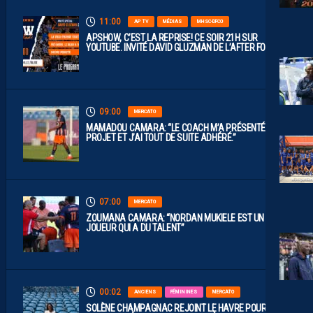
11:00
AP TV
MÉDIAS
MHSC-DFCO
APSHOW, C’EST LA REPRISE! CE SOIR 21H SUR
YOUTUBE. INVITÉ DAVID GLUZMAN DE L’AFTER FOOT.
09:00
MERCATO
MAMADOU CAMARA: “LE COACH M’A PRÉSENTÉ LE
PROJET ET J’AI TOUT DE SUITE ADHÉRÉ.”
07:00
MERCATO
ZOUMANA CAMARA: “NORDAN MUKIELE EST UN
JOUEUR QUI A DU TALENT”
00:02
ANCIENS
FÉMININES
MERCATO
SOLÈNE CHAMPAGNAC REJOINT LE HAVRE POUR UN