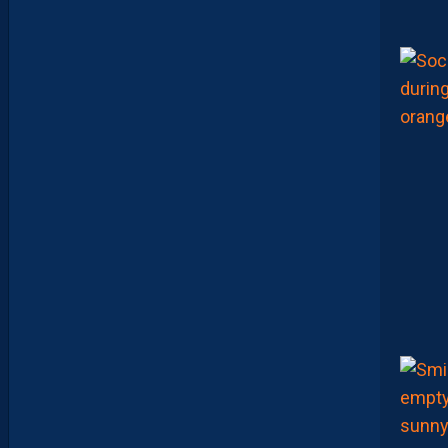
N
N
A
I
S
?
Z
O
U
M
A
N
A
C
A
M
A
R
A
M
A
I
T
R
I
S
E
S
E
S
S
U