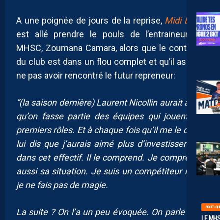
A une poignée de jours de la reprise,
Midi Libre
est allé prendre le pouls de l’entraineur du
MHSC, Zoumana Camara, alors que le contexte
du club est dans un flou complet et qu’il assure
ne pas avoir rencontré le futur repreneur:
“(la saison dernière) Laurent Nicollin aurait aimé
qu’on fasse partie des équipes qui jouent les
premiers rôles. Et à chaque fois qu’il me le dit, je
lui dis que j’aurais aimé plus d’investissement
dans cet effectif. Il le comprend. Je comprends
aussi sa situation. Je suis un compétiteur mais
je ne fais pas de magie.
BOUTIQU
La suite ? On l’a un peu évoquée. On parle d’un
LE MHS