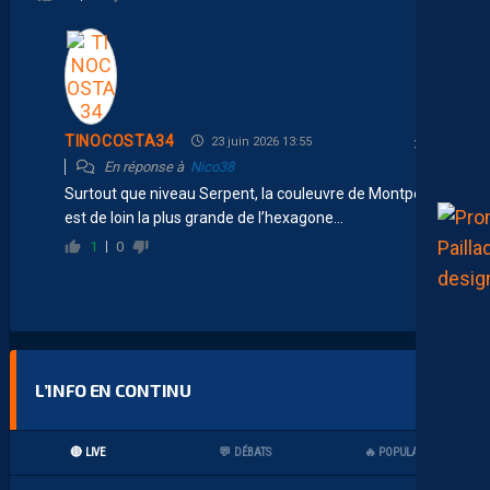
TINOCOSTA34
23 juin 2026 13:55
En réponse à
Nico38
Surtout que niveau Serpent, la couleuvre de Montpellier
est de loin la plus grande de l’hexagone…
1
0
L’INFO EN CONTINU
🔴 LIVE
💬 DÉBATS
🔥 POPULAIRES