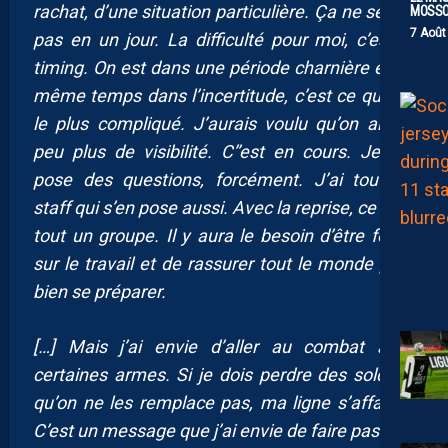
rachat, d’une situation particulière. Ça ne se fait
MOSS
7 Août
pas en un jour. La difficulté pour moi, c’est le
timing. On est dans une période charnière et en
même temps dans l’incertitude, c’est ce qui est
le plus compliqué. J’aurais voulu qu’on ait un
peu plus de visibilité. C’’est en cours. Je me
pose des questions, forcément. J’ai tout un
staff qui s’en pose aussi. Avec la reprise, ce sera
tout un groupe. Il y aura le besoin d’être focus
sur le travail et de rassurer tout le monde pour
bien se préparer.
[…] Mais j’ai envie d’aller au combat avec
certaines armes. Si je dois perdre des soldats,
qu’on ne les remplace pas, ma ligne s’affaiblit.
C’est un message que j’ai envie de faire passer.
“