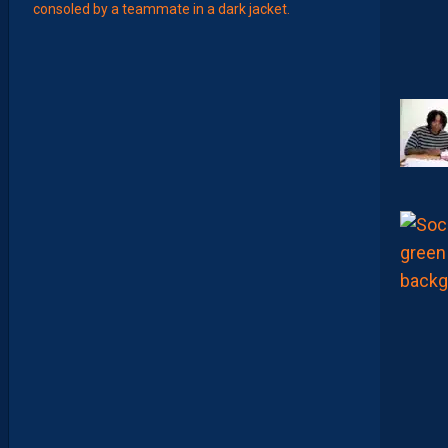
T
É
J
I
S
A
V
A
N
I
E
R
,
B
R
Y
A
N
T
E
I
X
E
I
R
A
…
L
E
S
I