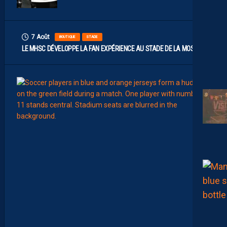
7 Août
BOUTIQUE
STADE
LE MHSC DÉVELOPPE LA FAN EXPÉRIENCE AU STADE DE LA MOSSON
7
Août
EFFECT
L
E
S
N
O
U
V
E
A
U
X
N
U
M
É
R
O