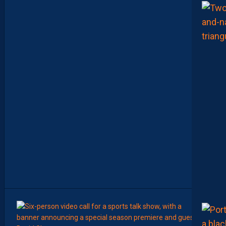
N
F
O
S
D
E
M
O
H
A
M
E
D
T
O
U
B
A
C
H
E
-
T
E
R
7
Août
AP TV