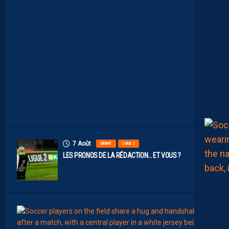
S
D
E
N
O
S
P
A
I
L
L
A
D
I
N
S
7 Août
DÉBAT
LIGUE 2
LES PRONOS DE LA RÉDACTION… ET VOUS ?
7
Août
MERCA