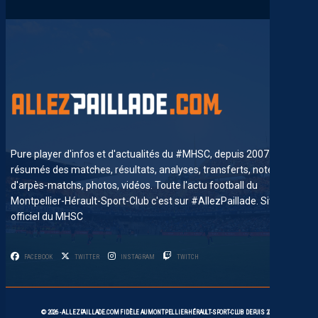
Pure player d'infos et d'actualités du #MHSC, depuis 2007. News,
résumés des matches, résultats, analyses, transferts, notes
d'arpès-matchs, photos, vidéos. Toute l'actu football du
Montpellier-Hérault-Sport-Club c'est sur #AllezPaillade. Site non-
officiel du MHSC
FACEBOOK
TWITTER
INSTAGRAM
TWITCH
8
© 2026 -
ALLEZPAILLADE.COM
FIDÈLE AU
MONTPELLIER-HÉRAULT-SPORT-CLUB
DEPUIS 2007