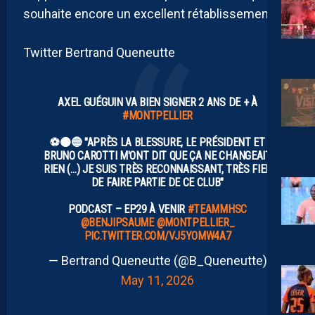
souhaite encore un excellent rétablissement.
Twitter Bertrand Queneutte
AXEL GUÉGUIN VA BIEN SIGNER 2 ANS DE + À
#MONTPELLIER
⚽️🟠🔵 "APRÈS LA BLESSURE, LE PRÉSIDENT ET
BRUNO CAROTTI M'ONT DIT QUE ÇA NE CHANGEAIT
RIEN (…) JE SUIS TRÈS RECONNAISSANT, TRÈS FIER
DE FAIRE PARTIE DE CE CLUB"
PODCAST – EP29 À VENIR
#TEAMMHSC
@BENJIPSAUME
@MONTPELLIER_
PIC.TWITTER.COM/VJ5YOMW4A7
— Bertrand Queneutte (@B_Queneutte)
May 11, 2026