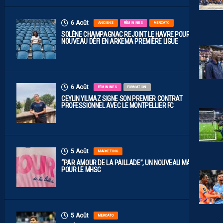
6 Août
ANCIENS
FÉMININES
MERCATO
SOLÈNE CHAMPAGNAC REJOINT LE HAVRE POUR UN
NOUVEAU DÉFI EN ARKEMA PREMIÈRE LIGUE
6 Août
FÉMININES
FORMATION
CEYLIN YILMAZ SIGNE SON PREMIER CONTRAT
PROFESSIONNEL AVEC LE MONTPELLIER FC
5 Août
MARKETING
“PAR AMOUR DE LA PAILLADE”, UN NOUVEAU MAILLOT
POUR LE MHSC
5 Août
MERCATO