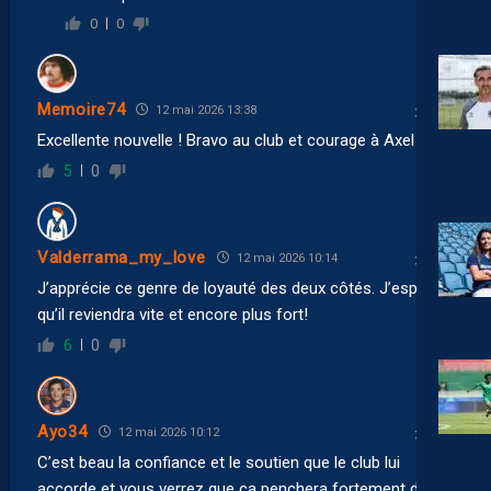
0
0
Memoire74
12 mai 2026 13:38
Excellente nouvelle ! Bravo au club et courage à Axel !
5
0
Valderrama_my_love
12 mai 2026 10:14
J’apprécie ce genre de loyauté des deux côtés. J’espère
qu’il reviendra vite et encore plus fort!
6
0
Ayo34
12 mai 2026 10:12
C’est beau la confiance et le soutien que le club lui
accorde et vous verrez que ca penchera fortement dans