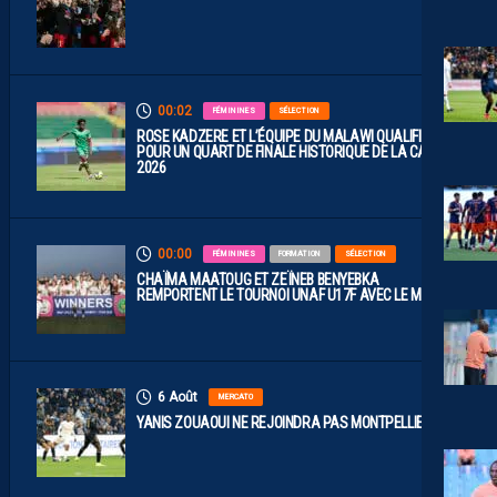
00:02
FÉMININES
SÉLECTION
ROSE KADZERE ET L’ÉQUIPE DU MALAWI QUALIFIÉES
POUR UN QUART DE FINALE HISTORIQUE DE LA CAN
2026
00:00
FÉMININES
FORMATION
SÉLECTION
CHAÏMA MAATOUG ET ZEÏNEB BENYEBKA
REMPORTENT LE TOURNOI UNAF U17F AVEC LE MAROC
6 Août
MERCATO
YANIS ZOUAOUI NE REJOINDRA PAS MONTPELLIER…