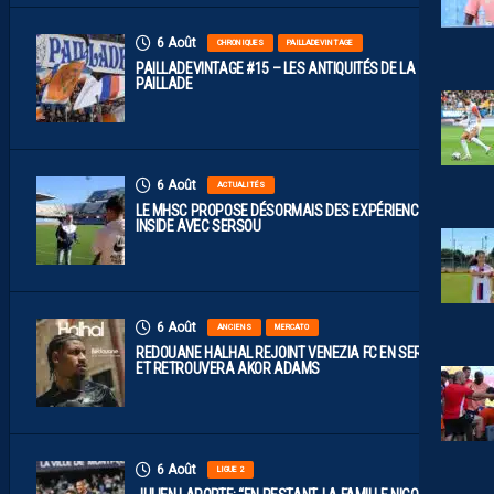
6 Août
CHRONIQUES
PAILLADEVINTAGE
PAILLADEVINTAGE #15 – LES ANTIQUITÉS DE LA
PAILLADE
6 Août
ACTUALITÉS
LE MHSC PROPOSE DÉSORMAIS DES EXPÉRIENCES
INSIDE AVEC SERSOU
6 Août
ANCIENS
MERCATO
REDOUANE HALHAL REJOINT VENEZIA FC EN SERIE A
ET RETROUVERA AKOR ADAMS
6 Août
LIGUE 2