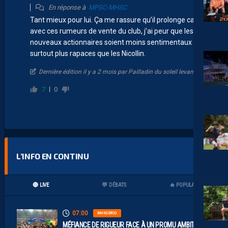
En réponse à
MPSC-MHSC
Tant mieux pour lui. Ça me rassure qu’il prolonge car
avec ces rumeurs de vente du club, j’ai peur que les
nouveaux actionnaires soient moins sentimentaux et
surtout plus rapaces que les Nicollin.
Dernière édition il y a 2 mois par Pailladin du soleil levant
7
0
L’INFO EN CONTINU
🔴 LIVE
💬 DÉBATS
🔥 POPULAIRES
07:00
MHSC-DFCO
MÉFIANCE DE RIGUEUR FACE À UN PROMU AMBITIEUX