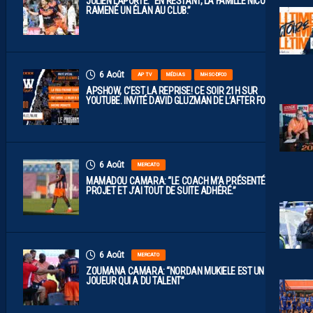
JULIEN LAPORTE: “EN RESTANT, LA FAMILLE NICOLLIN A
RAMENÉ UN ÉLAN AU CLUB.”
6 Août
AP TV
MÉDIAS
MHSC-DFCO
APSHOW, C’EST LA REPRISE! CE SOIR 21H SUR
YOUTUBE. INVITÉ DAVID GLUZMAN DE L’AFTER FOOT.
6 Août
MERCATO
MAMADOU CAMARA: “LE COACH M’A PRÉSENTÉ LE
PROJET ET J’AI TOUT DE SUITE ADHÉRÉ.”
6 Août
MERCATO
ZOUMANA CAMARA: “NORDAN MUKIELE EST UN
JOUEUR QUI A DU TALENT”