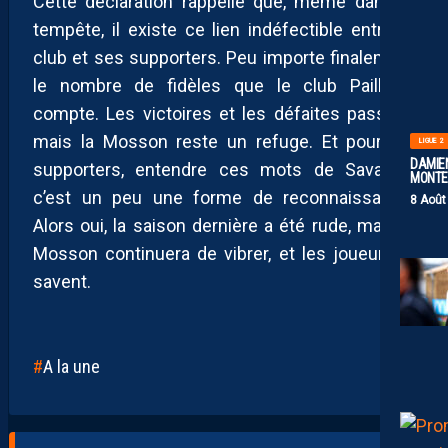
Cette déclaration rappelle que, même dans la
tempête, il existe ce lien indéfectible entre le
club et ses supporters. Peu importe finalement
le nombre de fidèles que le club Pailladin
compte. Les victoires et les défaites passent,
mais la Mosson reste un refuge. Et pour les
LIGUE 2
DAMIEN
supporters, entendre ces mots de Savanier,
MONTE 
c’est un peu une forme de reconnaissance.
8 Août
Alors oui, la saison dernière a été rude, mais la
Mosson continuera de vibrer, et les joueurs le
savent.
A la une