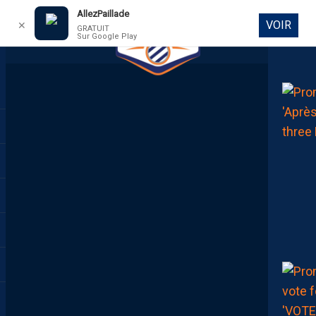
AllezPaillade
VOIR
✕
GRATUIT
Sur Google Play
DIRECT