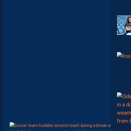
E
S
T
C
O
M
M
E
N
C
E
R
L
E
C
H
A
M
P
I
O
N
N
A
T
”
8
Août