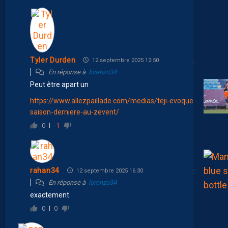
Tyler Durden
12 septembre 2025 12:50
En réponse à
lorenzo34
Peut être apart un
https://www.allezpaillade.com/medias/teji-evoque-la-
saison-derniere-au-zevent/
0
-1
rahan34
12 septembre 2025 16:30
En réponse à
lorenzo34
exactement
0
0