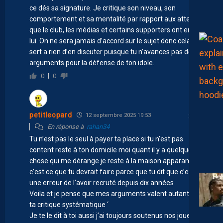
ce dés sa signature. Je critique son niveau, son
comportement et sa mentalité par rapport aux attentes
que le club, les médias et certains supporters ont envers
lui. On ne sera jamais d’accord sur le sujet donc cela ne
sert a rien d’en discuter puisque tu n’avances pas des
arguments pour la défense de ton idole.
0
0
petitleopard
12 septembre 2025 19:53
En réponse à
rahan34
Tu n’est pas le seul à payer ta place si tu n’est pas
content reste à ton domicile moi quant il y a quelque
chose qui me dérange je reste à la maison apparament
c’est ce que tu devrait faire parce que tu dit que c’est
une erreur de l’avoir recruté depuis dix années
Voila et je pense que mes arguments valent autant que
ta critique systématique ‘
Je te le dit à toi aussi j’ai toujours soutenus nos joueurs