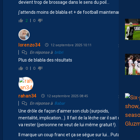
devient trop de brossage dans le sens du poil…
j’attends moins de blabla et + de football maintenant
2
0
lorenzo34
12 septembre 2025 10:11
En réponse à
bribri
Plus de blabla des résultats
0
0
rahan34
12 septembre 2025 08:45
En réponse à
Babar
Une drôle de façon d’aimer son club (surpoids,
mentalité, implication…). Il fait de la lèche car il sait qu’il
va rester (personne ne veut de lui même gratuit !).
Il marque un coup franc et ça se ségue sur lui… Putain