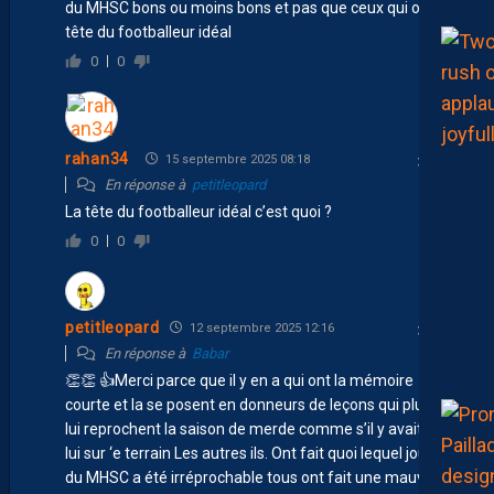
du MHSC bons ou moins bons et pas que ceux qui ont la
tête du footballeur idéal
0
0
rahan34
15 septembre 2025 08:18
En réponse à
petitleopard
La tête du footballeur idéal c’est quoi ?
0
0
petitleopard
12 septembre 2025 12:16
En réponse à
Babar
👏 👏 👍 Merci parce que il y en a qui ont la mémoire
courte et la se posent en donneurs de leçons qui plus est
lui reprochent la saison de merde comme s’il y avait que
lui sur ‘e terrain Les autres ils. Ont fait quoi lequel joueur
du MHSC a été irréprochable tous ont fait une mauvaise