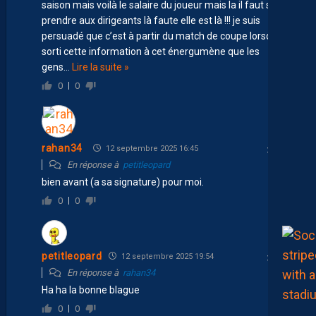
saison mais voilà le salaire du joueur mais la il faut s’en
prendre aux dirigeants là faute elle est là !!! je suis
persuadé que c’est à partir du match de coupe lorsqu’il a
sorti cette information à cet énergumène que les
gens
…
Lire la suite »
0
0
rahan34
12 septembre 2025 16:45
En réponse à
petitleopard
bien avant (a sa signature) pour moi.
0
0
petitleopard
12 septembre 2025 19:54
En réponse à
rahan34
Ha ha la bonne blague
0
0