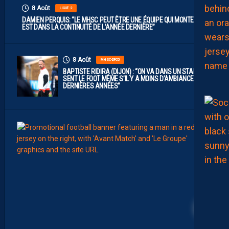
8 Août
LIGUE 2
DAMIEN PERQUIS: “LE MHSC PEUT ÊTRE UNE ÉQUIPE QUI MONTE S’IL
EST DANS LA CONTINUITÉ DE L’ANNÉE DERNIÈRE”
8 Août
MHSC-DFCO
BAPTISTE RIDIRA (DIJON) : “ON VA DANS UN STADE QUI
SENT LE FOOT MÊME S’IL Y A MOINS D’AMBIANCE CES
DERNIÈRES ANNÉES”
8
Août
MHSC-
L
E
G
R
O
U
27
P
E
P
A
I