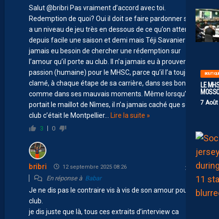
Salut @bribri Pas vraiment d’accord avec toi.
Redemption de quoi? Oui il doit se faire pardonner suite
a un niveau de jeu très en dessous de ce qu’on attendait
depuis facile une saison et demi mais Téji Savanier n’a
jamais eu besoin de chercher une rédemption sur
l’amour qu’il porte au club. Il n’a jamais eu à prouver sa
passion (humaine) pour le MHSC, parce qu’il l’a toujours
BOUTIQU
clamé, à chaque étape de sa carrière, dans ses bons
LE MHS
MOSS
comme dans ses mauvais moments. Même lorsqu’il
7 Août
portait le maillot de Nîmes, il n’a jamais caché que son
club c’était le Montpellier
…
Lire la suite »
3
0
bribri
12 septembre 2025 08:26
En réponse à
Babar
Je ne dis pas le contraire vis à vis de son amour pour le
club.
je dis juste que là, tous ces extraits d’interview ca