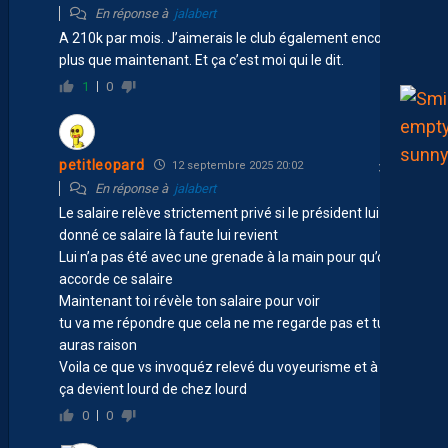
En réponse à
jalabert
A 210k par mois. J’aimerais le club également encore
plus que maintenant. Et ça c’est moi qui le dit.
1
0
petitleopard
12 septembre 2025 20:02
En réponse à
jalabert
Le salaire relève strictement privé si le président lui a
donné ce salaire là faute lui revient
Lui n’a pas été avec une grenade à la main pour qu’on lui
accorde ce salaire
Maintenant toi révèle ton salaire pour voir
tu va me répondre que cela ne me regarde pas et tu
auras raison
Voila ce que vs invoquéz relevé du voyeurisme et à la fin
ça devient lourd de chez lourd
0
0