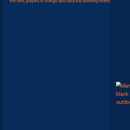
LIGUE 2
Z
O
U
M
A
N
A
C
A
M
A
R
A
:
“
I
L
N
E
F
A
U
T
P
A
S
S
E
F
I