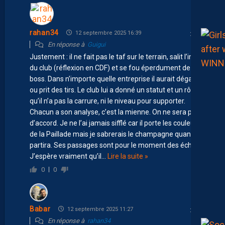
rahan34
12 septembre 2025 16:39
En réponse à
Guigui
Justement : il ne fait pas le taf sur le terrain, salit l’image
du club (réflexion en CDF) et se fou éperdument de ses
boss. Dans n’importe quelle entreprise il aurait dégagé
ou prit des tirs. Le club lui a donné un statut et un rôle
qu’il n’a pas la carrure, ni le niveau pour supporter.
Chacun a son analyse, c’est la mienne. On ne sera pas
d’accord. Je ne l’ai jamais sifflé car il porte les couleurs
de la Paillade mais je sabrerais le champagne quand il
partira. Ses passages sont pour le moment des échecs.
J’espère vraiment qu’il
…
Lire la suite »
0
0
Babar
12 septembre 2025 11:27
En réponse à
rahan34