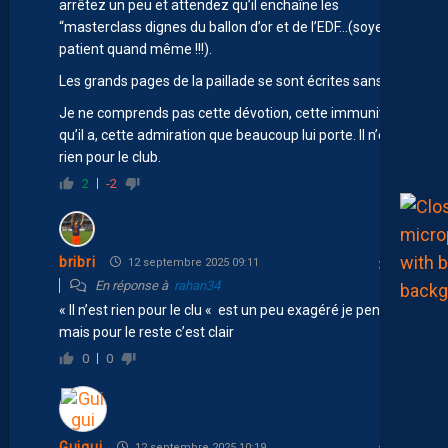
arrêtez un peu et attendez qu’il enchaîne les
“masterclass dignes du ballon d’or et de l’EDF…(soyez
patient quand même !!!).
Les grands pages de la paillade se sont écrites sans lui.
Je ne comprends pas cette dévotion, cette immunités
qu’il a, cette admiration que beaucoup lui porte. Il n’est
rien pour le club.
2
-2
bribri
12 septembre 2025 09:11
En réponse à
rahan34
« Il n’est rien pour le clu « est un peu exagéré je pense
mais pour le reste c’est clair
0
0
Guigui
12 septembre 2025 10:19