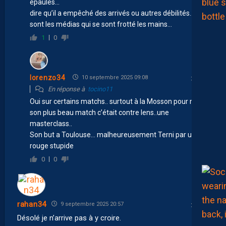
épaules…
dire qu’il a empêché des arrivés ou autres débilités…ce
sont les médias qui se sont frotté les mains…
1
0
lorenzo34
10 septembre 2025 09:08
En réponse à
tocino11
Oui sur certains matchs.. surtout à la Mosson pour moi
son plus beau match c’était contre lens..une
masterclass..
Son but a Toulouse… malheureusement Terni par un
rouge stupide
0
0
rahan34
9 septembre 2025 20:57
Désolé je n’arrive pas à y croire.