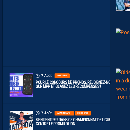
B
A
B
L
E
F
A
C
E
À
D
I
J
O
N
7 Août
CONCOURS
POUR LE CONCOURS DE PRONOS, REJOIGNEZ-NOUS
SUR MPP ET GLANEZ LES RÉCOMPENSES !
7 Août
AVANT-MATCH
MHSC-DFCO
BIEN RENTRER DANS CE CHAMPIONNAT DE LIGUE 2
CONTRE LE PROMU DIJON