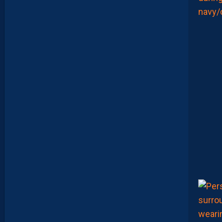
E
I
R
A
…
L
E
S
I
N
F
O
S
D
E
M
O
H
A
M
E
D
T
O
U
B
A
C
H
E
-
T