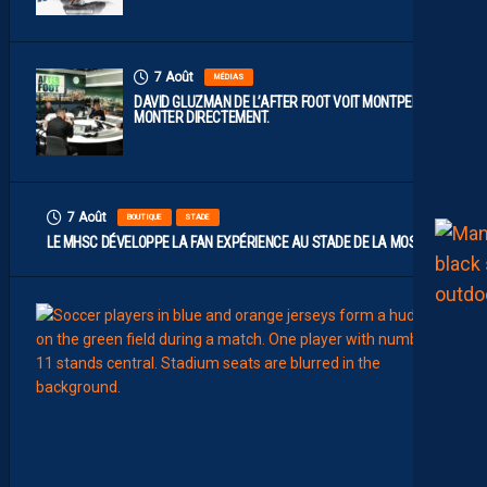
7 Août
MÉDIAS
DAVID GLUZMAN DE L’AFTER FOOT VOIT MONTPELLIER
MONTER DIRECTEMENT.
7 Août
BOUTIQUE
STADE
LE MHSC DÉVELOPPE LA FAN EXPÉRIENCE AU STADE DE LA MOSSON
7
Août
EFFECT
L
E
S
N
O
U
V
E