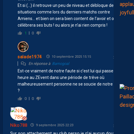
Et si (…) il retrouve un peu de niveau et débloque des
situations comme lors du derniers matchs contre
Amiens… et bien on sera bien content de l’avoir et on
célèbrera ses buts ! ou alors je n’ai rien compris !
1
0
salade1974
10 septembre 2025 15:15
En réponse à
Bamogoal
Est-ce vraiment de notre faute si c’est lui qui passe une
heure au ZEvent dans une période de trêve où
malheureusement personne ne se soucie de notre club
?
0
0
Niko788
9 septembre 2025 22:23
Sur son attachement au club perso je n’ai aucun doute.