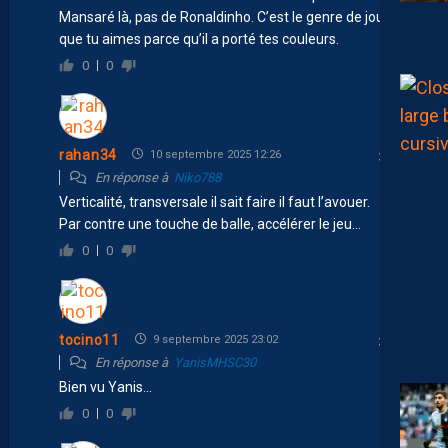
Mansaré là, pas de Ronaldinho. C’est le genre de joueur
que tu aimes parce qu’il a porté tes couleurs.
0
0
rahan34
10 septembre 2025 12:26
En réponse à
Niko788
Verticalité, transversale il sait faire il faut l’avouer.
Par contre une touche de balle, accélérer le jeu…
0
0
tocino11
9 septembre 2025 23:02
En réponse à
YanisMHSC30
Bien vu Yanis…
0
0