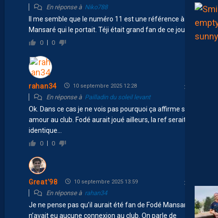
En réponse à
Niko788
Il me semble que le numéro 11 est une référence à Fodé
Mansaré qui le portait. Téji était grand fan de ce joueur.
0
0
rahan34
10 septembre 2025 12:28
En réponse à
Pailladin du soleil levant
Ok. Dans ce cas je ne vois pas pourquoi ça affirme son
amour au club. Fodé aurait joué ailleurs, la ref serait
identique…
0
0
Great'98
10 septembre 2025 13:59
En réponse à
rahan34
Je ne pense pas qu’il aurait été fan de Fodé Mansaré si il
n’avait eu aucune connexion au club. On parle de