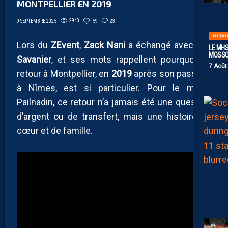
MONTPELLIER EN 2019
2943
59
23
9 SEPTEMBRE 2025
BOUTIQU
Lors du
ZEvent
,
Zack Nani
a échangé avec
Téji
LE MHS
MOSS
Savanier
, et ses mots rappellent pourquoi ce
7 Août
retour à Montpellier, en
2019
après son passage
à Nîmes, est si particulier. Pour le milieu
Pailnadin, ce retour n’a jamais été une question
d’argent ou de transfert, mais une histoire de
cœur et de famille.