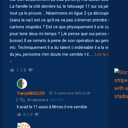
La famille la cité derrière lui, le tatouage 11 sur sa jambe
tout ça le prouve…. Néanmoins en ligue 2 ça découpe
(sans la var) est ce qu’il ne va pas s’énerver prendre des
cartons stupides ? Est ce que physiquement il a le cardio
pour tenir deux mi temps ? (Je pense que oui perso si il
bosse) Il se remets à peine de son opération au genou
etc. Techniquement il a du talent c indéniable il a la vision
du jeu, personne n’en doute me semble t il…
…
Lire la suite
»
2
0
YanisMHSC30
9 septembre 2025 22:38
En réponse à
Niko788
Il avait le 11 aussi à Nîmes il me semble
0
0