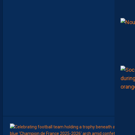
R
R
A
G
E
S
D
’
A
C
C
E
S
S
I
O
N
À
L
A
L
I
G
U
E
1
7
Août