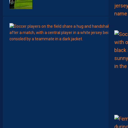
7
Août
MERCA
T
É
J
I
S
A
V
A
N
I
E
R
,
B
R
Y
A
N
T
E
I
X