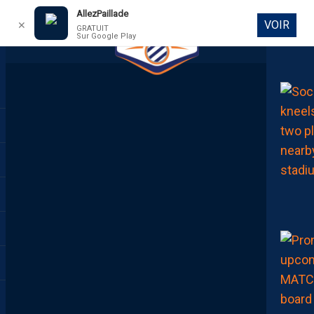
AllezPaillade
VOIR
✕
GRATUIT
Sur Google Play
DIRECT