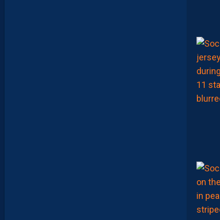
V
I
D
G
L
U
Z
M
A
N
D
E
L
’
A
F
T
E
R
F
O
O
T
.
L
E
S
R
E
P
L
A