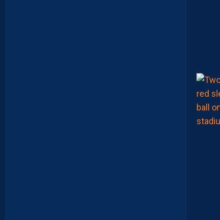
R
S
E
N
V
O
I
E
N
T
,
E
N
C
O
R
E
,
L
A
P
A
I
L
L
A
D
E
E
N
B
A