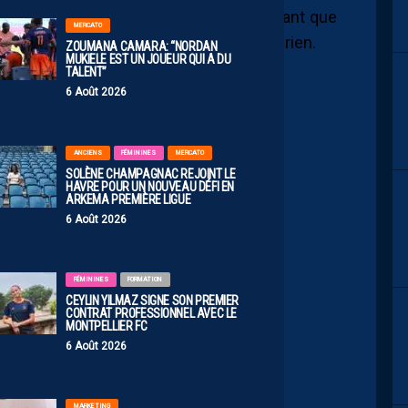
êcher de rigoler du visionnage, en espérant que
MERCATO
oûter 3 points à son équipe, ce n’est pas rien.
ZOUMANA CAMARA: “NORDAN
MUKIELE EST UN JOUEUR QUI A DU
TALENT”
6 Août 2026
ANCIENS
FÉMININES
MERCATO
SOLÈNE CHAMPAGNAC REJOINT LE
S LE ROUGE QUE T’AS PRIS ?”
HAVRE POUR UN NOUVEAU DÉFI EN
ARKEMA PREMIÈRE LIGUE
ITTER.COM/U5CUZBFOEX
6 Août 2026
@ZackNaniProd)
September 5, 2025
FÉMININES
FORMATION
CEYLIN YILMAZ SIGNE SON PREMIER
CONTRAT PROFESSIONNEL AVEC LE
MONTPELLIER FC
6 Août 2026
MARKETING