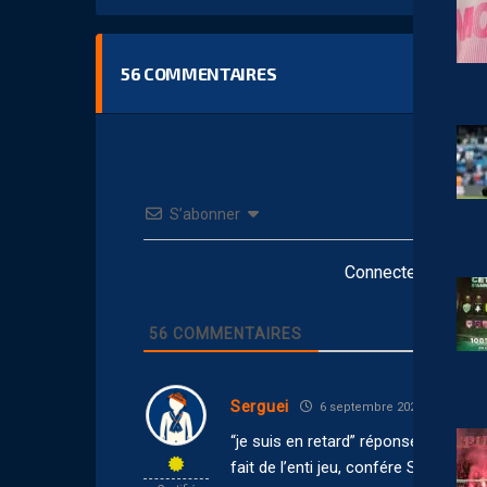
56
COMMENTAIRES
S’abonner
Connectez-vous po
56
COMMENTAIRES
Serguei
6 septembre 2025 19:12
“je suis en retard” réponse inadaptée,
fait de l’enti jeu, confére Spaiic av