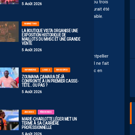
tains étage de son bulbe. IL aurait mérité deux ou trois
5 Août 2026
dre des points à l’équipe. Le plus normal cela aurait été
 cela aurait été interprété comme un geste de faible.
MARKETING
LA BOUTIQUE VISTA ORGANISE UNE
EXPOSITION HISTORIQUE DE
MAILLOTS DU MHSC ET UNE GRANDE
VENTE
5 Août 2026
 Zevent, organisation caritative très suivie à Montpellier
ière ligne. Je n’en veux pas à Théo sachant qu’il ne fait
hill relax et bonne humeur. Si c’était sur le banc en
INFIRMERIE
LIGUE 2
MHSC-DFCO
ZOUMANA CAMARA DÉJÀ
chose. Mais la, on peut clore le débat
CONFRONTÉ À UN PREMIER CASSE-
TÊTE… OU PAS ?
5 Août 2026
 le roi de la cité gely qui tacle mdz
ANCIENS
FÉMININES
MARIE-CHARLOTTE LÉGER MET UN
TERME À SA CARRIÈRE
PROFESSIONNELLE
5 Août 2026
2025 17:33