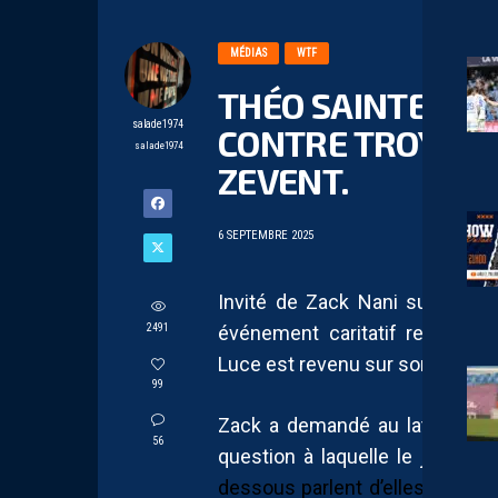
MÉDIAS
WTF
THÉO SAINTE-LUC
salade1974
CONTRE TROYES A
salade1974
ZEVENT.
6 SEPTEMBRE 2025
Invité de Zack Nani sur Twitc
2491
événement caritatif regroupan
Luce est revenu sur son carton 
99
Zack a demandé au latéral gauch
56
question à laquelle le joueur
dessous parlent d’elles-mêmes.