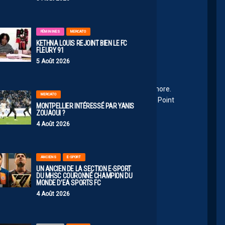
FÉMININES
MERCATO
KETHNA LOUIS REJOINT BIEN LE FC
FLEURY 91
5 Août 2026
17:46
ports. Cessons de parler de choses interne qu’on ignore.
MERCATO
t de lui, Teji a enfin un micro pour danser avec lui. Point
MONTPELLIER INTÉRESSÉ PAR YANIS
ZOUAOUI ?
4 Août 2026
8:06
ANCIENS
E-SPORT
UN ANCIEN DE LA SECTION E-SPORT
DU MHSC COURONNÉ CHAMPION DU
MONDE D’EA SPORTS FC
porte soit rien il ne faut pas choisir les débats
4 Août 2026