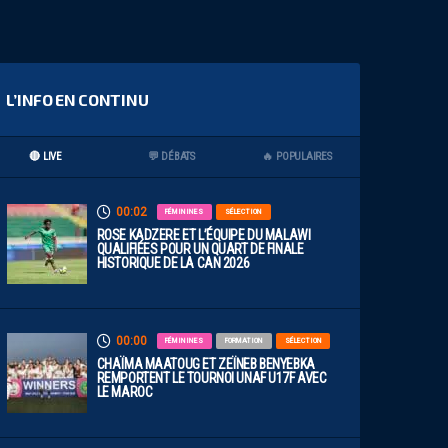
L’INFO EN CONTINU
🔴 LIVE
💬 DÉBATS
🔥 POPULAIRES
00:02
FÉMININES
SÉLECTION
ROSE KADZERE ET L’ÉQUIPE DU MALAWI
QUALIFIÉES POUR UN QUART DE FINALE
HISTORIQUE DE LA CAN 2026
00:00
FÉMININES
FORMATION
SÉLECTION
CHAÏMA MAATOUG ET ZEÏNEB BENYEBKA
REMPORTENT LE TOURNOI UNAF U17F AVEC
LE MAROC