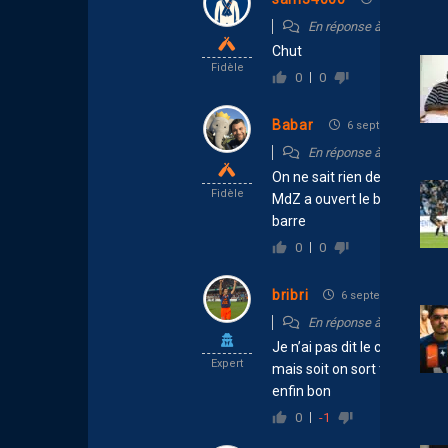
En réponse à
bribri
Chut
Fidèle
0
0
Babar
6 septembre 2025 
En réponse à
bribri
On ne sait rien de leurs rap
Fidèle
MdZ a ouvert le bal en parlan
barre
0
0
bribri
6 septembre 2025 1
En réponse à
Babar
Je n’ai pas dit le contraire
Expert
mais soit on sort tout et n’im
enfin bon
0
-1