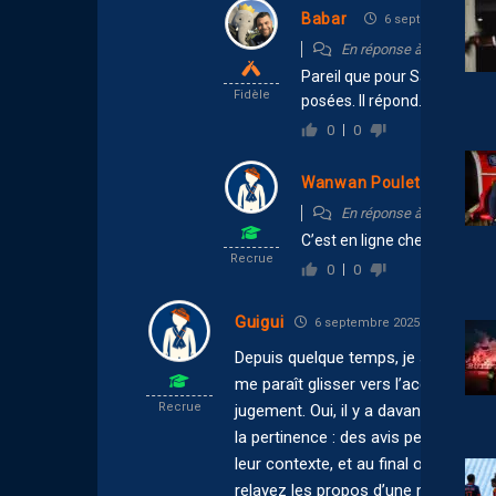
Babar
6 septembre 2025 
En réponse à
bribri
Pareil que pour Sainte Luce.
Fidèle
posées. Il répond.
0
0
Wanwan Poulet
6 sept
En réponse à
bribri
C’est en ligne chef, juste 
Recrue
0
0
Guigui
6 septembre 2025 15:17
Depuis quelque temps, je suis très sur
me paraît glisser vers l’accroche fa
Recrue
jugement. Oui, il y a davantage d’ar
la pertinence : des avis personnels 
leur contexte, et au final on dit peu
relayez les propos d’une même person