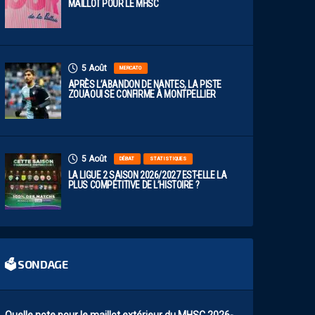
MAILLOT POUR LE MHSC
5 Août
MERCATO
APRÈS L’ABANDON DE NANTES, LA PISTE
ZOUAOUI SE CONFIRME À MONTPELLIER
5 Août
DÉBAT
STATISTIQUES
LA LIGUE 2 SAISON 2026/2027 EST-ELLE LA
PLUS COMPÉTITIVE DE L’HISTOIRE ?
🗳 SONDAGE