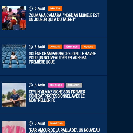
6 Août
MERCATO
ZOUMANA CAMARA: “NORDAN MUKIELE EST
UN JOUEUR QUI A DU TALENT”
6 Août
ANCIENS
FÉMININES
MERCATO
SOLÈNE CHAMPAGNAC REJOINT LE HAVRE
POUR UN NOUVEAU DÉFI EN ARKEMA
PREMIÈRE LIGUE
6 Août
FÉMININES
FORMATION
CEYLIN YILMAZ SIGNE SON PREMIER
CONTRAT PROFESSIONNEL AVEC LE
MONTPELLIER FC
5 Août
MARKETING
“PAR AMOUR DE LA PAILLADE”, UN NOUVEAU