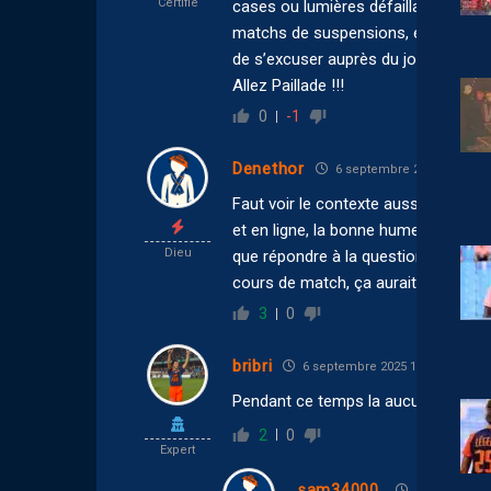
Certifié
cases ou lumières défaillantes à cer
matchs de suspensions, et il fait per
de s’excuser auprès du joueur, mais
Allez Paillade !!!
0
-1
Denethor
6 septembre 2025 16:44
Faut voir le contexte aussi ! C’est le
et en ligne, la bonne humeur en prem
Dieu
que répondre à la question en mode c
cours de match, ça aurait été autre 
3
0
bribri
6 septembre 2025 16:39
Pendant ce temps la aucun article sur
2
0
Expert
sam34000
6 septembre 