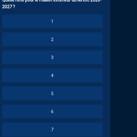
Quelle note pour le maillot extérieur du MHSC 2026-
2027 ?
1
2
3
4
5
6
7