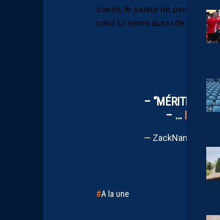
soirée, le joueur ne peut s’emp
celui lui serve aussi de leçon, c
– “MÉRITÉ OU PA
– …
PIC.TW
— ZackNaniProd (
A la une