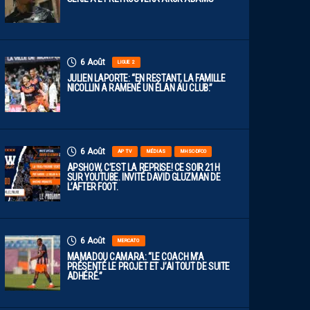
6 Août
LIGUE 2
JULIEN LAPORTE: “EN RESTANT, LA FAMILLE
NICOLLIN A RAMENÉ UN ÉLAN AU CLUB.”
6 Août
AP TV
MÉDIAS
MHSC-DFCO
APSHOW, C’EST LA REPRISE! CE SOIR 21H
SUR YOUTUBE. INVITÉ DAVID GLUZMAN DE
L’AFTER FOOT.
6 Août
MERCATO
MAMADOU CAMARA: “LE COACH M’A
PRÉSENTÉ LE PROJET ET J’AI TOUT DE SUITE
ADHÉRÉ.”