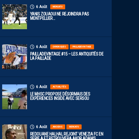
6 Août
MERCATO
YANIS ZOUAOUI NE REJOINDRA PAS
MONTPELLIER…
6 Août
CHRONIQUES
PAILLADEVINTAGE
PAILLADEVINTAGE #15 – LES ANTIQUITÉS DE
LA PAILLADE
6 Août
ACTUALITÉS
LE MHSC PROPOSE DÉSORMAIS DES
EXPÉRIENCES INSIDE AVEC SERSOU
6 Août
ANCIENS
MERCATO
REDOUANE HALHAL REJOINT VENEZIA FC EN
SERIE A ET RETROUVERA AKOR ADAMS