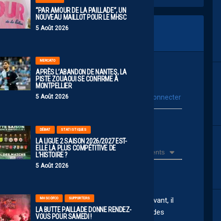
“PAR AMOUR DE LA PAILLADE”, UN
NOUVEAU MAILLOT POUR LE MHSC
5 Août 2026
MERCATO
APRÈS L’ABANDON DE NANTES, LA
PISTE ZOUAOUI SE CONFIRME À
MONTPELLIER
vous connecter
5 Août 2026
Se connecter avec :
ur poster un commentaire
DÉBAT
STATISTIQUES
LA LIGUE 2 SAISON 2026/2027 EST-
ELLE LA PLUS COMPÉTITIVE DE
Récents
L’HISTOIRE ?
5 Août 2026
MHSC-DFCO
SUPPORTERS
 il fonce sur le joueur le ou les deux pieds en avant, il
LA BUTTE PAILLADE DONNE RENDEZ-
ec ses coups de coudes, en fin bref il lui manque des
VOUS POUR SAMEDI !