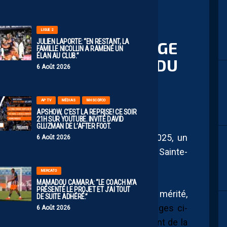
LIGUE 2
JULIEN LAPORTE: “EN RESTANT, LA
E RIGOLE DE SON ROUGE
FAMILLE NICOLLIN A RAMENÉ UN
ÉLAN AU CLUB.”
VEC ZACK NANI LORS DU
6 Août 2026
AP TV
MÉDIAS
MHSC-DFCO
APSHOW, C’EST LA REPRISE! CE SOIR
21H SUR YOUTUBE. INVITÉ DAVID
GLUZMAN DE L’AFTER FOOT.
h hier soir dans le cadre du ZEvent 2025, un
6 Août 2026
t différents steamers français, Théo Sainte-
rouge pris face à Troyes.
MERCATO
MAMADOU CAMARA: “LE COACH M’A
PRÉSENTÉ LE PROJET ET J’AI TOUT
e pailladin si pour lui le rouge était mérité,
DE SUITE ADHÉRÉ.”
 du MHSC ne semblait pas sûr.
Les images ci-
6 Août 2026
 Pris par le contexte forcément marrant de la