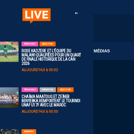
FÉMININES
SÉLECTION
CLUB
MÉDIAS
ROSE KADZERE ET L’ÉQUIPE DU
MALAWI QUALIFIÉES POUR UN QUART
DE FINALE HISTORIQUE DE LA CAN
2026
AUJOURD'HUI à 00:02
FÉMININES
FORMATION
SÉLECTION
CHAÏMA MAATOUG ET ZEÏNEB
BENYEBKA REMPORTENT LE TOURNOI
UNAF U17F AVEC LE MAROC
AUJOURD'HUI à 00:00
MERCATO