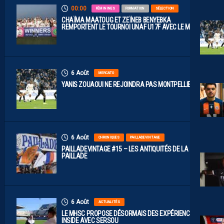
00:00
FÉMININES
FORMATION
SÉLECTION
CHAÏMA MAATOUG ET ZEÏNEB BENYEBKA
REMPORTENT LE TOURNOI UNAF U17F AVEC LE MAROC
6 Août
MERCATO
YANIS ZOUAOUI NE REJOINDRA PAS MONTPELLIER…
6 Août
CHRONIQUES
PAILLADEVINTAGE
PAILLADEVINTAGE #15 – LES ANTIQUITÉS DE LA
PAILLADE
6 Août
ACTUALITÉS
LE MHSC PROPOSE DÉSORMAIS DES EXPÉRIENCES
INSIDE AVEC SERSOU