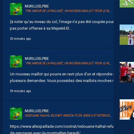
MURILLOELPIBE
“PAR AMOUR DE LA PAILLADE”, UN NOUVEAU MAILLOT POUR LE MHSC
(à noter qu'au niveau du col, l'image n'a pas été coupée pour ne
pas porter offense à sa Majesté El...
33 minutes ago
MURILLOELPIBE
“PAR AMOUR DE LA PAILLADE”, UN NOUVEAU MAILLOT POUR LE MHSC
Un nouveau maillot qui pourra en ravir plus d'un et répondre à
plusieurs demandes: Vous possédez des maillots moches mais...
39 minutes ago
MURILLOELPIBE
REDOUANE HALHAL REJOINT VENEZIA FC EN SERIE A ET RETROUVERA AKOR ADAMS
https://www.allezpaillade.com/contrat/redouane-halhal-refuse-
de-sengager-avec-le-montpellier-herault/...