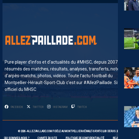
Pure player d'infos et d'actualités du #MHSC, depuis 2007. News,
résumés des matches, résultats, analyses, transferts, notes
d'arpès-matchs, photos, vidéos. Toute l'actu football du
Montpellier-Hérault-Sport-Club c'est sur #AllezPaillade. Site non-
officiel du MHSC
FACEBOOK
TWITTER
INSTAGRAM
TWITCH
© 2026 -
ALLEZPAILLADE.COM
FIDÈLE AU
MONTPELLIER-HÉRAULT-SPORT-CLUB
DEPUIS 2007
QUI SOMMES-NOUS ?
CHARTE DU SITE
POLITIQUE DE CONFIDENTIALITÉ
REJOIGNEZ-NOUS !