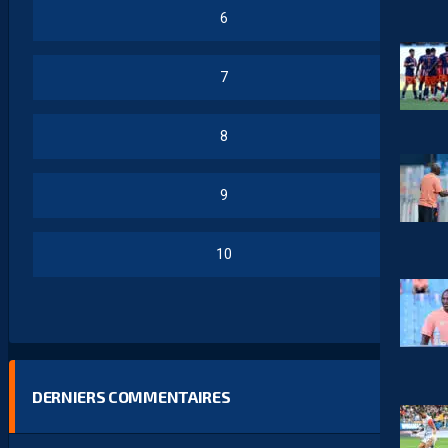
6
7
8
9
10
DERNIERS COMMENTAIRES