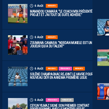
6 Août
MERCATO
MAMADOU CAMARA: “LE COACH M’A PRÉSENTÉ LE
PROJET ET J’AI TOUT DE SUITE ADHÉRÉ.”
6 Août
MERCATO
ZOUMANA CAMARA: “NORDAN MUKIELE EST UN
JOUEUR QUI A DU TALENT”
6 Août
ANCIENS
FÉMININES
MERCATO
SOLÈNE CHAMPAGNAC REJOINT LE HAVRE POUR UN
NOUVEAU DÉFI EN ARKEMA PREMIÈRE LIGUE
6 Août
FÉMININES
FORMATION
CEYLIN YILMAZ SIGNE SON PREMIER CONTRAT
PROFESSIONNEL AVEC LE MONTPELLIER FC