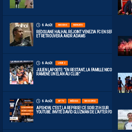
6 Août
ANCIENS
MERCATO
REDOUANE HALHAL REJOINT VENEZIA FC EN SERIE A
ET RETROUVERA AKOR ADAMS
6 Août
LIGUE 2
JULIEN LAPORTE: “EN RESTANT, LA FAMILLE NICOLLIN A
RAMENÉ UN ÉLAN AU CLUB.”
6 Août
AP TV
MÉDIAS
MHSC-DFCO
APSHOW, C’EST LA REPRISE! CE SOIR 21H SUR
YOUTUBE. INVITÉ DAVID GLUZMAN DE L’AFTER FOOT.