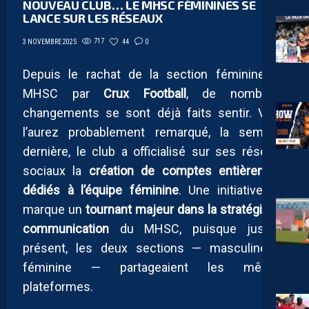
NOUVEAU CLUB… LE MHSC FÉMININES SE
LANCE SUR LES RÉSEAUX
717
44
0
3 NOVEMBRE 2025
Depuis le rachat de la section féminine du
MHSC par
Crux Football
, de nombreux
changements se sont déjà faits sentir. Vous
l’aurez probablement remarqué, la semaine
dernière, le club a officialisé sur ses réseaux
sociaux la
création de comptes entièrement
dédiés à l’équipe féminine
. Une initiative qui
marque un
tournant majeur dans la stratégie de
communication
du MHSC, puisque jusqu’à
présent, les deux sections — masculine et
féminine — partageaient les mêmes
plateformes.