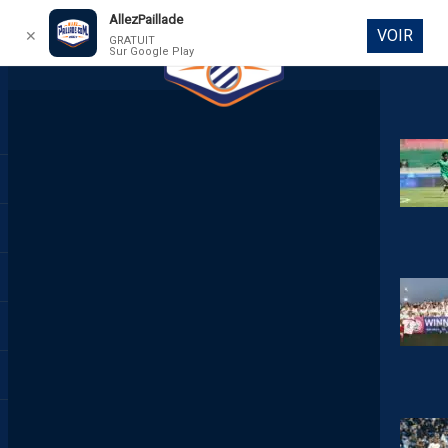
AllezPaillade
VOIR
✕
GRATUIT
Sur Google Play
DIRECT