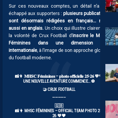
Sur ces nouveaux comptes, un détail n’a pas
échappé aux supporters :
plusieurs publications
sont désormais rédigées en français… mais
aussi en anglais.
Un choix qui illustre clairement
la volonté de Crux Football d’
inscrire le MHSC
Féminines dans une dimension plus
internationale
, à l’image de son approche globale
du football moderne.
📸👩 𝐌𝐇𝐒𝐂 𝐅𝐞́𝐦𝐢𝐧𝐢𝐧𝐞𝐬 – 𝐩𝐡𝐨𝐭𝐨 𝐨𝐟𝐟𝐢𝐜𝐢𝐞𝐥𝐥𝐞 𝟐𝟓-𝟐𝟔 💙🧡
UNE NOUVELLE AVENTURE COMMENCE… ⚽️
🤝 CRUX FOOTBALL
————–
🇬🇧
📸👩 MHSC FÉMININES – OFFICIAL TEAM PHOTO 25-
26 💙🧡