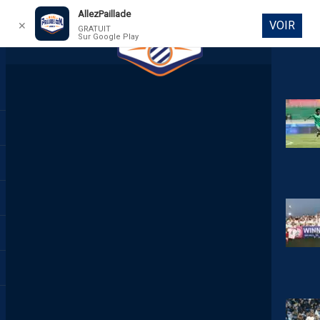
AllezPaillade
VOIR
✕
GRATUIT
Sur Google Play
DIRECT