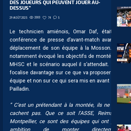
DES JOUEURS QUI PEUVENT JOUER AU-
DESSUS”
2003
74
5
29 AOÛT 2025
Le technicien amiénois, Omar Daf, était en
conférence de presse d’avant-match avant le
déplacement de son équipe à la Mosson. Il a
notamment évoqué les objectifs de montée du
MHSC et le scénario auquel il s’attendait. Il se
focalise davantage sur ce que va proposer son
équipe et non sur ce qui sera mis en avant côté
Pailladin.
” C’est un prétendant à la montée, ils ne s’en
cachent pas. Que ce soit l’ASSE, Reims ou
Montpellier, ce sont des équipes qui ont pour
ambition de monter directement.