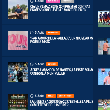
6 Août
FÉMININES
FORMATION
CEYLIN YILMAZ SIGNE SON PREMIER CONTRAT
PROFESSIONNEL AVEC LE MONTPELLIER FC
5 Août
MARKETING
“PAR AMOUR DE LA PAILLADE”, UN NOUVEAU MAILLOT
POUR LE MHSC
5 Août
MERCATO
APRÈS L’ABANDON DE NANTES, LA PISTE ZOUAOUI SE
CONFIRME À MONTPELLIER
5 Août
DÉBAT
STATISTIQUES
LA LIGUE 2 SAISON 2026/2027 EST-ELLE LA PLUS
COMPÉTITIVE DE L’HISTOIRE ?