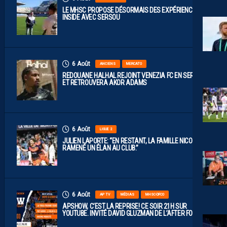
LE MHSC PROPOSE DÉSORMAIS DES EXPÉRIENCES
INSIDE AVEC SERSOU
6 Août
ANCIENS
MERCATO
REDOUANE HALHAL REJOINT VENEZIA FC EN SERIE A
ET RETROUVERA AKOR ADAMS
6 Août
LIGUE 2
JULIEN LAPORTE: “EN RESTANT, LA FAMILLE NICOLLIN A
RAMENÉ UN ÉLAN AU CLUB.”
6 Août
AP TV
MÉDIAS
MHSC-DFCO
APSHOW, C’EST LA REPRISE! CE SOIR 21H SUR
YOUTUBE. INVITÉ DAVID GLUZMAN DE L’AFTER FOOT.