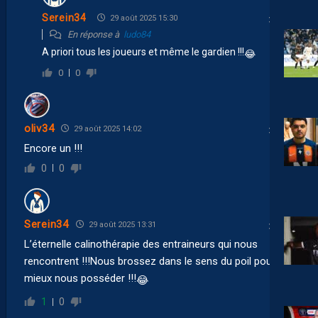
Serein34
29 août 2025 15:30
En réponse à
ludo84
A priori tous les joueurs et même le gardien !!!
😂
0
0
oliv34
29 août 2025 14:02
Encore un !!!
0
0
Serein34
29 août 2025 13:31
L’éternelle calinothérapie des entraineurs qui nous
rencontrent !!!Nous brossez dans le sens du poil pour
mieux nous posséder !!!
😂
1
0