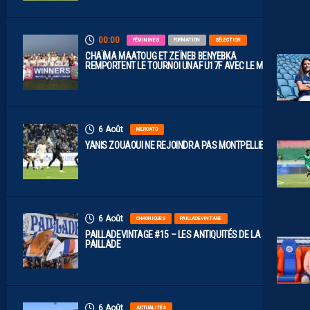
00:00
FÉMININES
FORMATION
SÉLECTION
CHAÏMA MAATOUG ET ZEÏNEB BENYEBKA
REMPORTENT LE TOURNOI UNAF U17F AVEC LE MAROC
6 Août
MERCATO
YANIS ZOUAOUI NE REJOINDRA PAS MONTPELLIER…
6 Août
CHRONIQUES
PAILLADEVINTAGE
PAILLADEVINTAGE #15 – LES ANTIQUITÉS DE LA
PAILLADE
6 Août
ACTUALITÉS