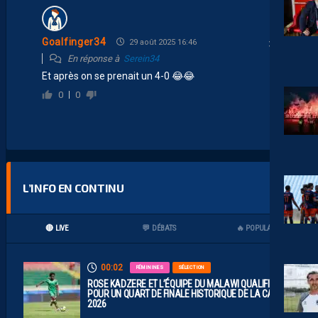
Goalfinger34
29 août 2025 16:46
En réponse à
Serein34
Et après on se prenait un 4-0 😂😂
0
0
L’INFO EN CONTINU
🔴 LIVE
💬 DÉBATS
🔥 POPULAIRES
00:02
FÉMININES
SÉLECTION
ROSE KADZERE ET L’ÉQUIPE DU MALAWI QUALIFIÉES
POUR UN QUART DE FINALE HISTORIQUE DE LA CAN
2026