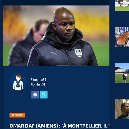
Flomhsc34
Flomhsc34
MHSC-ASC
OMAR DAF (AMIENS) : “À MONTPELLIER, IL Y A