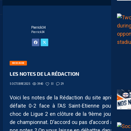
Pierrick34
Pierrick34
MHSC-ASSE
LES NOTES DE LA RÉDACTION
3940
51
29
5 OCTOBRE 2025
Voici les notes de la Rédaction du site après la
défaite 0-2 face à l’AS Saint-Etienne pour ce
choc de Ligue 2 en clôture de la 9ème journée
de championnat. D’accord ou pas d’accord avec
nos notes ? On vous laisse en débattre dans les