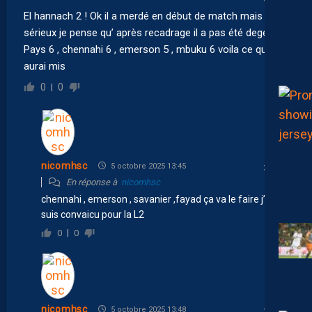
El hannach 2 ! Ok il a merdé en début de match mais
sérieux je pense qu’ après recadrage il a pas été degeu !
Pays 6 , chennahi 6 , emerson 5 , mbuku 6 voila ce que j’
aurai mis
0
0
nicomhsc
5 octobre 2025 13:45
En réponse à
nicomhsc
chennahi , emerson , savanier ,fayad ça va le faire j’ en
suis convaicu pour la L2
0
0
nicomhsc
5 octobre 2025 13:48