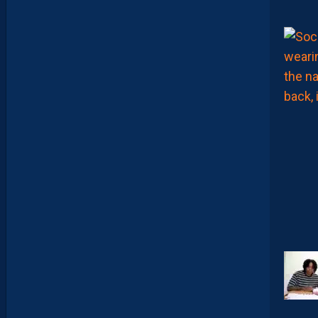
A
R
A
:
“
I
L
N
E
F
A
U
T
P
A
S
S
E
F
I
X
E
R
D
E
L
I
M
I
T
E
S