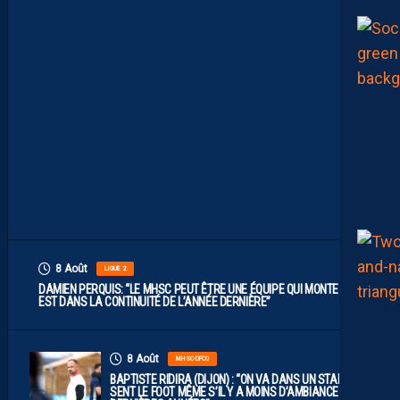
.
I
L
F
A
U
T
V
I
S
E
R
H
A
U
T
”
8 Août
LIGUE 2
DAMIEN PERQUIS: “LE MHSC PEUT ÊTRE UNE ÉQUIPE QUI MONTE S’IL
EST DANS LA CONTINUITÉ DE L’ANNÉE DERNIÈRE”
8 Août
MHSC-DFCO
BAPTISTE RIDIRA (DIJON) : “ON VA DANS UN STADE QUI
SENT LE FOOT MÊME S’IL Y A MOINS D’AMBIANCE CES