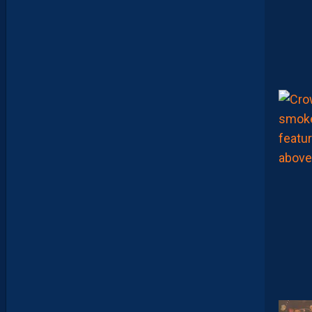
T
E
:
“
O
N
A
Q
U
’
U
N
E
E
N
V
I
E
,
C
’
E
S
T
C
O
M
M
E
N
C
E