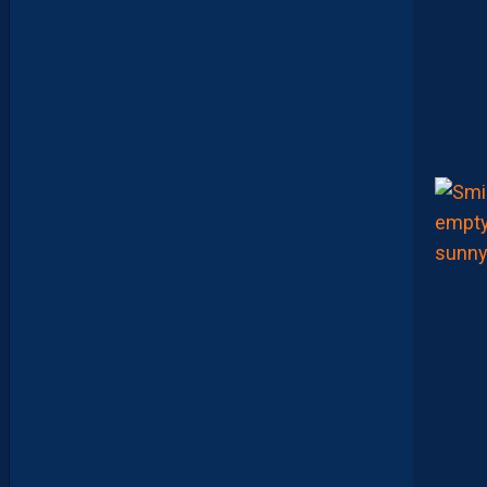
O
:
D
E
S
D
É
B
U
T
S
F
R
U
S
T
R
A
N
T
S
E
T
D
É
J
À
D
E
S
R
E