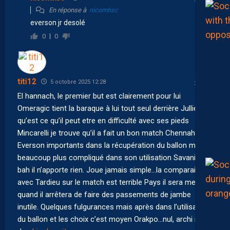
En réponse à
nicomhsc
everson jr desolé
0
0
titi12
5 octobre 2025 12:28
El hannach, le premier but est clairement pour lui
Omeragic tient la baraque à lui tout seul derrière Jullien
qu’est ce qu’il peut etre en difficulté avec ses pieds
Mincarelli je trouve qu’il a fait un bon match Chennahi et
Everson importants dans la récupération du ballon mais
beaucoup plus compliqué dans son utilisation Savanier…
bah il n’apporte rien. Joue jamais simple…la comparaison
avec Tardieu sur le match est terrible Pays il sera meilleur
quand il arrêtera de faire des passements de jambe
inutile. Quelques fulgurances mais après dans l’utilisation
du ballon et les choix c’est moyen Orakpo…nul, archi nul.