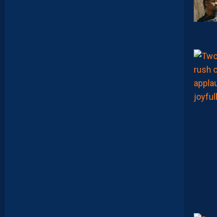
T
R
I
B
U
E
Z
V
O
S
P
R
E
M
I
È
R
E
S
N
O
T
E
S
D
E
L
A
S
A
I
S