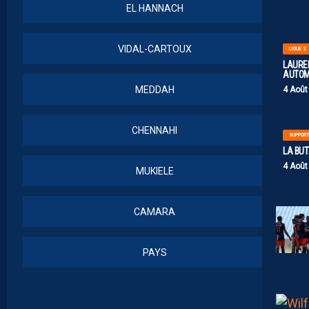
EL HANNACH
VIDAL-CARTOUX
LIGUE 2
LAUREN
AUTOM
MEDDAH
4 Août
CHENNAHI
SUPPOR
LA BU
4 Août
MUKIELE
CAMARA
PAYS