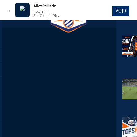
AllezPaillade
VOIR
✕
GRATUIT
Sur Google Play
DIRECT