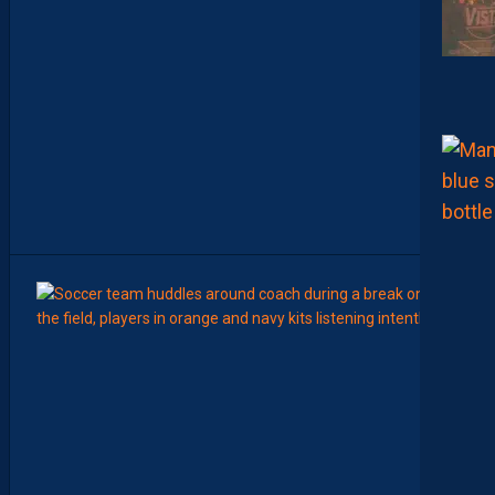
R
L
E
C
H
A
M
P
I
O
N
N
A
T
”
8
Août
LIGUE 2
Z
O
U
M
A
N
A
C
A
M