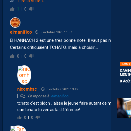
Je
…
Lire la suite »
1
0
elmanifico
5 octobre 2025 11:57
El HANNACH 2 est une très bonne note. Il vaut pas mieux.
Certains critiquaient TCHATO, mais à choisir….
0
0
LIGUE 2
DAMIEN
MONTE 
8 Août
nicomhsc
5 octobre 2025 13:42
En réponse à
elmanifico
tchato c’est bidon , laisse le jeune faire autant de match
que tchato tu verras la différence!
0
0