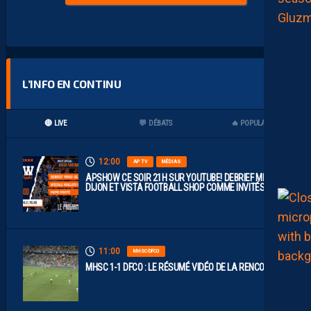
L’INFO EN CONTINU
🔴 LIVE
💬 DÉBATS
🔥 POPULAIRES
12:00
AP TV
MÉDIAS
APSHOW CE SOIR 21H SUR YOUTUBE! DEBRIEF MHSC-
DIJON ET VISTA FOOTBALL SHOP COMME INVITÉS !
11:00
MHSC-DFCO
MHSC 1-1 DFCO : LE RÉSUMÉ VIDÉO DE LA RENCONTRE