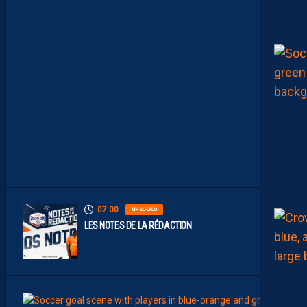
O
N
S
T
A
M
M
E
N
T
À
L
’
A
R
R
Ê
T
07:00
MHSC-DFCO
LES NOTES DE LA RÉDACTION