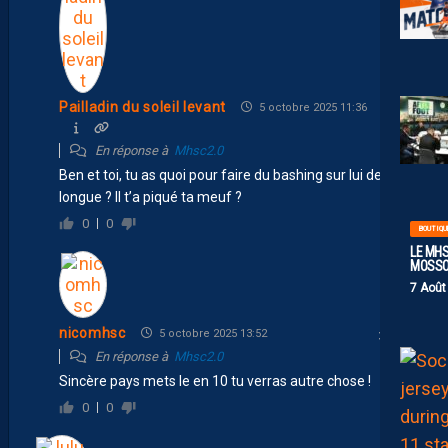
Pailladin du soleil levant
5 octobre 2025 11:36
En réponse à
Mhsc2.0
Ben et toi, tu as quoi pour faire du bashing sur lui de
longue ? Il t’a piqué ta meuf ?
0
0
BOUTIQU
LE MHS
MOSS
7 Août
nicomhsc
5 octobre 2025 13:52
En réponse à
Mhsc2.0
Sincère pays mets le en 10 tu verras autre chose !
0
0