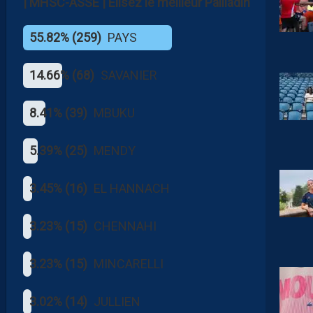
| MHSC-ASSE | Elisez le meilleur Pailladin
55.82% (259)
PAYS
14.66% (68)
SAVANIER
8.41% (39)
MBUKU
5.39% (25)
MENDY
3.45% (16)
EL HANNACH
3.23% (15)
CHENNAHI
3.23% (15)
MINCARELLI
3.02% (14)
JULLIEN