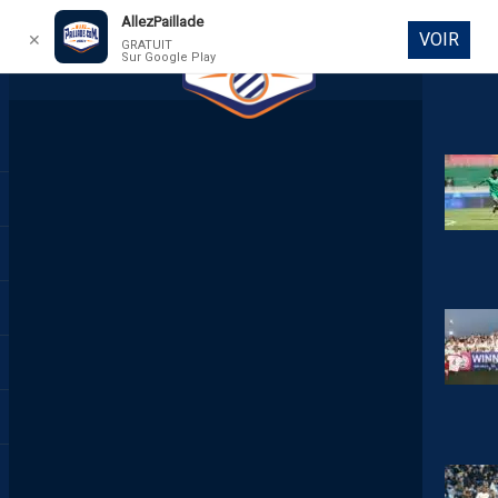
AllezPaillade
VOIR
✕
GRATUIT
Sur Google Play
DIRECT