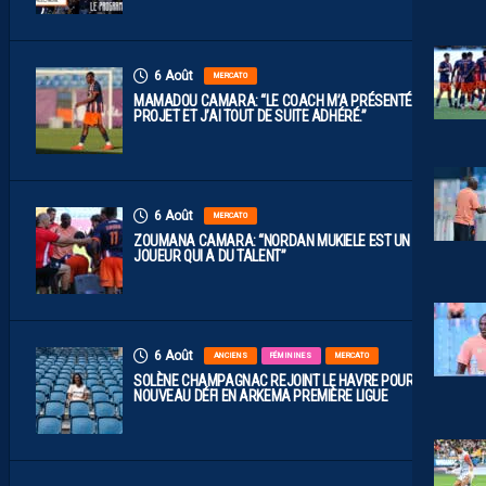
6 Août
MERCATO
MAMADOU CAMARA: “LE COACH M’A PRÉSENTÉ LE
PROJET ET J’AI TOUT DE SUITE ADHÉRÉ.”
6 Août
MERCATO
ZOUMANA CAMARA: “NORDAN MUKIELE EST UN
JOUEUR QUI A DU TALENT”
6 Août
ANCIENS
FÉMININES
MERCATO
SOLÈNE CHAMPAGNAC REJOINT LE HAVRE POUR UN
NOUVEAU DÉFI EN ARKEMA PREMIÈRE LIGUE