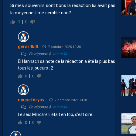
Si mes souvenirs sont bons la rédaction lui avait pas mis
la moyenne il me semble non?
3
0
gerardkdl
7 octobre 2025 10:35
En réponse à
rahan34
El Hannach sa note de la rédaction a été la plus basse de
tous les joueurs : 2
0
0
nouseforyav
7 octobre 2025 14:01
En réponse à
rahan34
Le seul Mincarelli était en top, c’est dire…
0
0