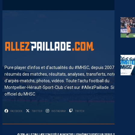
Pure player d'infos et d'actualités du #MHSC, depuis 2007. News,
résumés des matches, résultats, analyses, transferts, notes
d'arpès-matchs, photos, vidéos. Toute l'actu football du
Montpellier-Hérault-Sport-Club c'est sur #AllezPaillade. Site non-
officiel du MHSC
FACEBOOK
TWITTER
INSTAGRAM
TWITCH
7
© 2026 -
ALLEZPAILLADE.COM
FIDÈLE AU
MONTPELLIER-HÉRAULT-SPORT-CLUB
DEPUIS 2007