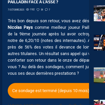
PAILLADIN FACE À L’ASSE ?
1102
59
7
7 OCTOBRE 2025
Très bon depuis son retour, vous avez désigné
Nicolas Pays
comme meilleur joueur Pailladin
de la 9ème journée après lui avoir octroyé la
notre de 6,20/10 (notes des internautes). Avec
près de 56% des votes il devance de loin les
autres titulaires. Un résultat sans appel qui vient
conforter son retour dans le onze de départ. Et
vous ? Au delà des sondages, comment jugez-
vous ses deux dernières prestations ?
Ce sondage est terminé (depuis 10 mois).