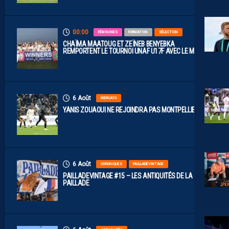
00:00
FÉMININES
FORMATION
SÉLECTION
CHAÏMA MAATOUG ET ZEÏNEB BENYEBKA
REMPORTENT LE TOURNOI UNAF U17F AVEC LE MAROC
6 Août
MERCATO
YANIS ZOUAOUI NE REJOINDRA PAS MONTPELLIER…
6 Août
CHRONIQUES
PAILLADEVINTAGE
PAILLADEVINTAGE #15 – LES ANTIQUITÉS DE LA
PAILLADE