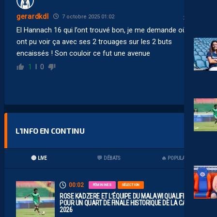
gerardkdl
7 octobre 2025 01:02
El Hannach 16 qui l’ont trouvé bon, je me demande où ils
ont pu voir ça avec ses 2 trouages sur les 2 buts
encaissés ! Son couloir ce fut une avenue
1
0
L’INFO EN CONTINU
🔴 LIVE
💬 DÉBATS
🔥 POPULAIRES
00:02
FÉMININES
SÉLECTION
ROSE KADZERE ET L’ÉQUIPE DU MALAWI QUALIFIÉES
POUR UN QUART DE FINALE HISTORIQUE DE LA CAN
2026