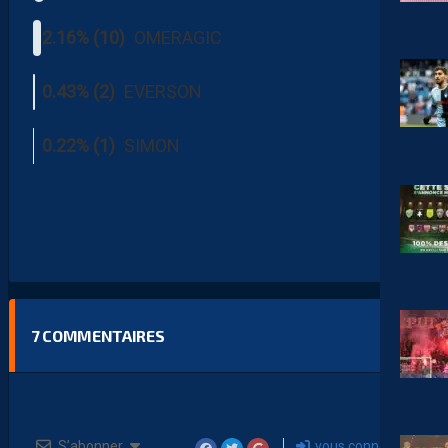
2.16% (10)
OMERAGIC
0.43% (2)
EVERSON
0.22% (1)
SIMON
7
COMMENTAIRES
S’abonner
vous connecter