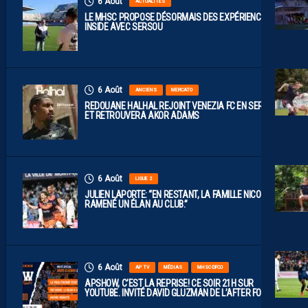
6 Août
ACTUALITÉS
LE MHSC PROPOSE DÉSORMAIS DES EXPÉRIENCES
INSIDE AVEC SERSOU
6 Août
ANCIENS
MERCATO
REDOUANE HALHAL REJOINT VENEZIA FC EN SERIE A
ET RETROUVERA AKOR ADAMS
6 Août
LIGUE 2
JULIEN LAPORTE: “EN RESTANT, LA FAMILLE NICOLLIN A
RAMENÉ UN ÉLAN AU CLUB.”
6 Août
AP TV
MÉDIAS
MHSC-DFCO
APSHOW, C’EST LA REPRISE! CE SOIR 21H SUR
YOUTUBE. INVITÉ DAVID GLUZMAN DE L’AFTER FOOT.