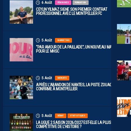
6 Août
FÉMININES
FORMATION
CEYLIN YILMAZ SIGNE SON PREMIER CONTRAT
PROFESSIONNEL AVEC LE MONTPELLIER FC
5 Août
MARKETING
“PAR AMOUR DE LA PAILLADE”, UN NOUVEAU MAILLOT
POUR LE MHSC
5 Août
MERCATO
APRÈS L’ABANDON DE NANTES, LA PISTE ZOUAOUI SE
CONFIRME À MONTPELLIER
5 Août
DÉBAT
STATISTIQUES
LA LIGUE 2 SAISON 2026/2027 EST-ELLE LA PLUS
COMPÉTITIVE DE L’HISTOIRE ?