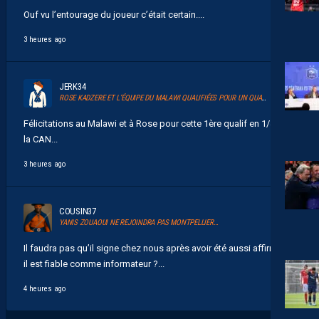
Ouf vu l’entourage du joueur c’était certain....
3 heures ago
JERK34
ROSE KADZERE ET L’ÉQUIPE DU MALAWI QUALIFIÉES POUR UN QUART DE FINALE HISTORIQUE DE LA CAN 2026
Félicitations au Malawi et à Rose pour cette 1ère qualif en 1/4 de
la CAN...
3 heures ago
COUSIN37
YANIS ZOUAOUI NE REJOINDRA PAS MONTPELLIER…
Il faudra pas qu’il signe chez nous après avoir été aussi affirmatif
il est fiable comme informateur ?...
4 heures ago