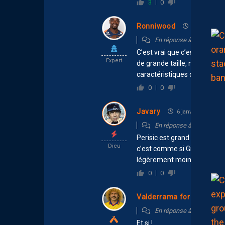
3
0
Ronniwood
6 janvier 202
En réponse à
Javary
C’est vrai que c’est vraiment 
Expert
de grande taille, mais lui il
caractéristiques de sa taille,
0
0
Javary
6 janvier 2026 14:
En réponse à
Ronniwoo
Perisic est grand en effet
Dieu
c’est comme si Giroud ou Dze
légèrement moins grands qu
0
0
Valderrama for ever
En réponse à
Javary
Et si !