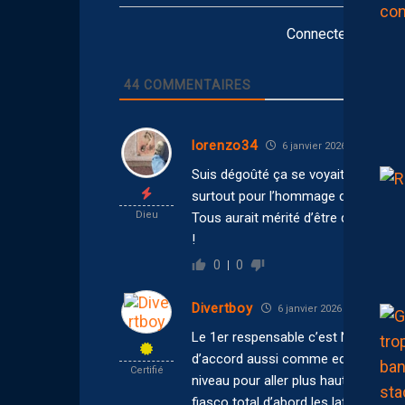
Connectez-vous po
44
COMMENTAIRES
lorenzo34
6 janvier 2026 17:50
Suis dégoûté ça se voyait qu’on alla
surtout pour l’hommage de Gasset
Dieu
Tous aurait mérité d’être derrière u
!
0
0
Divertboy
6 janvier 2026 13:17
Le 1er respensable c’est Nicollin d’
d’accord aussi comme educateur ou e
Certifié
niveau pour aller plus haut. Mainten
fiasco total d’abord les latéraux Mic