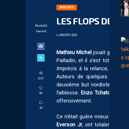
MHSC-USLD
LES FLOPS DE LA
Pierrick34
Pierrick34
6 JANVIER 2026
Mathieu Michel
jouait gros ce s
Pailladin, et il s’est totalemen
Imprécis à la relance, il se m
Auteurs de quelques arrêts, 
2247
deuxième but nordiste. Comme 
faiblesse.
Enzo Tchato
et
Luca
88
offensivement.
44
Ce n’était guère mieux au milie
Everson Jr
, ont totalement s