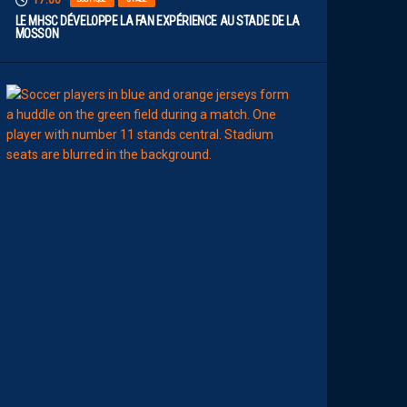
17:00
LE MHSC DÉVELOPPE LA FAN EXPÉRIENCE AU STADE DE LA
MOSSON
15:00
EFFECTIF
L
E
S
N
O
U
V
E
A
U
X
N
U
M
É
R
O
S
D
E
N