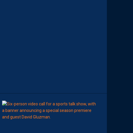
D
E
M
O
H
A
M
E
D
T
O
U
B
A
C
H
E
-
T
E
R
11:00
AP TV
MÉDIAS
A
P