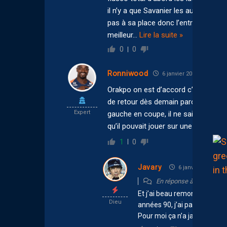
il n’y a que Savanier les autres à jet
pas à sa place donc l’entraineur est
meilleur
…
Lire la suite »
0
0
Ronniwood
6 janvier 2026 13:00
Orakpo on est d’accord c’était une 
de retour dès demain parce qu’avec 
Expert
gauche en coupe, il ne sait rien fa
qu’il pouvait jouer sur une aile, il a a
1
0
Javary
6 janvier 2026 13:
En réponse à
Ronniwoo
Et j’ai beau remonter dans m
Dieu
années 90, j’ai pas souvenir 
Pour moi ça n’a jamais exis