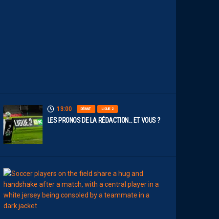
O
S
P
A
I
L
L
A
D
I
N
S
13:00
DÉBAT
LIGUE 2
LES PRONOS DE LA RÉDACTION… ET VOUS ?
12:00
MERCATO
T
É
J