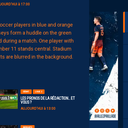
JOURD'HUI à 17:00
EFFECTIF
LES
NOUVEAUX
NUMÉROS
DE
NOS
PAILLADINS
AUJOURD'HUI
à
15:00
DÉBAT
LIGUE 2
LES PRONOS DE LA RÉDACTION… ET
VOUS ?
AUJOURD'HUI à 13:00
MERCATO