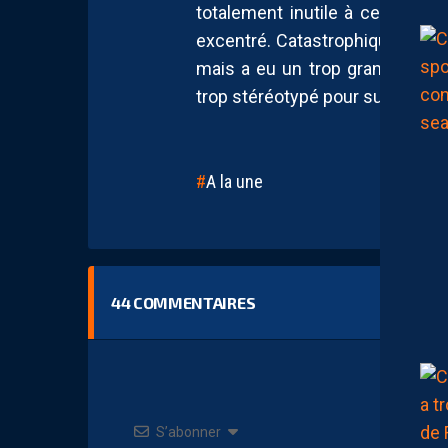
totalement inutile à ce poste c
excentré. Catastrophique.
Nico
mais a eu un trop grand déche
trop stéréotypé pour surprendre 
A la une
44
COMMENTAIRES
S’abonner