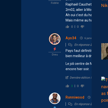
Fidèle
Raphaël Caucheteux !
2m02, ailier à Montpellier.
Ah oui c’est du hand
Mais même au hand un ailie
0
0
Ayo34
6 janvier 2026 13:1
En réponse à
Ronniwoo
Pays faut définitivement l’in
Dieu
bien meilleur à droite.
Le joli centre de Nico venan
encore hier soir.
Dernière édition il y a 7 mois
3
0
Ronniwood
6 janvier 202
En réponse à
Ayo34