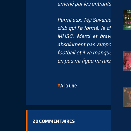
amené par les entrants.
Parmi eux, Téji Savanier. Après s
club qui l’a formé, le club où i
MHSC. Merci et bravo Monsieu
absolument pas supporter de Mo
football et il va manquer, c’est
un peu mi-figue mi-raisin. Montp
A la une
20
COMMENTAIRES