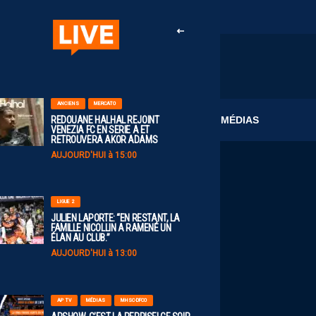
ANCIENS
MERCATO
CLUB
MÉDIAS
REDOUANE HALHAL REJOINT
VENEZIA FC EN SERIE A ET
RETROUVERA AKOR ADAMS
AUJOURD'HUI à 15:00
LIGUE 2
JULIEN LAPORTE: “EN RESTANT, LA
FAMILLE NICOLLIN A RAMENÉ UN
ÉLAN AU CLUB.”
AUJOURD'HUI à 13:00
AP TV
MÉDIAS
MHSC-DFCO