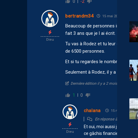
0
-2
bertrandm34
15 mai 2026 08:01
Beaucoup de personnes imaginent qu 
fait 3 ans que je l ai écrit. Il faut p
Dieu
Tu vas à Rodez et tu leur demandes 
de 6500 personnes.
Et si tu regardes le nombre de joueur
Seulement à Rodez, il y a un truc ré
Dernière édition il y a 2 mois par bertr
1
0
chalana
15 mai 2026 08:3
En réponse à
bertrandm
Et oui, moi aussi je fais trè
Dieu
ce gâchis financier ! Rendez