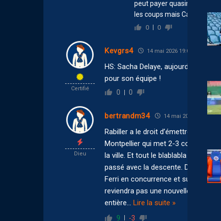
peut payer quasiment tout so
les coups mais Carotti n’arri
0
0
Kevgrs4
14 mai 2026 19:00
HS: Sacha Delaye, aujourd’hui en D2
pour son équipe !
Certifié
0
0
bertrandm34
14 mai 2026 15:33
Rabiller a le droit d’émettre ce gen
Montpellier qui met 2-3 coups francs
Dieu
la ville. Et tout le blablabla de tout
passé avec la descente. De l’impossi
Ferri en concurrence et surtout ni B
reviendra pas une nouvelle fois sur
entière
…
Lire la suite »
9
-3