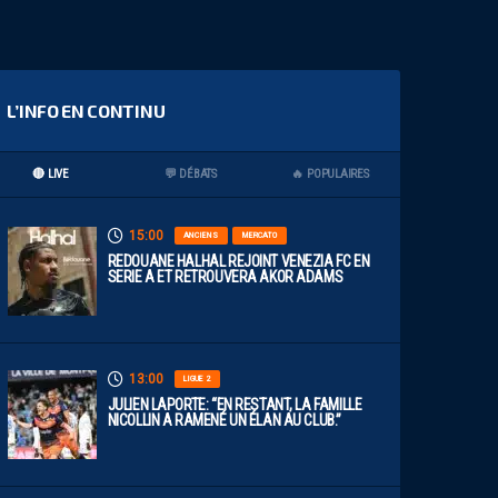
L’INFO EN CONTINU
🔴 LIVE
💬 DÉBATS
🔥 POPULAIRES
15:00
ANCIENS
MERCATO
REDOUANE HALHAL REJOINT VENEZIA FC EN
SERIE A ET RETROUVERA AKOR ADAMS
13:00
LIGUE 2
JULIEN LAPORTE: “EN RESTANT, LA FAMILLE
NICOLLIN A RAMENÉ UN ÉLAN AU CLUB.”