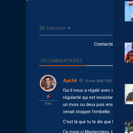
S’abonner
Connectez-vous po
20
COMMENTAIRES
Ayo34
15 mai 2026 13:07
Oui il nous a régalé avec sa techniq
régularité qui est inexistante. Ca a
Dieu
un mois ou deux puis ensuite il y a
venait stopper l’embellie.
C’est là que tu te dis que leurs sala
Ce mois ci Masterclass, tu touchera