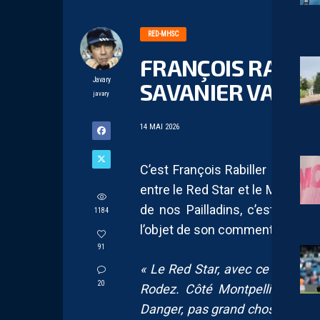
RED-MHSC
FRANÇOIS RABILLE
Javary
SAVANIER VA MAN
javary
14 MAI 2026
C’est François Rabiller qui co
entre le Red Star et le Montpell
de nos Pailladins, c’est plutôt 
1184
l’objet de son commentaire :
91
« Le Red Star, avec ce nul, con
20
Rodez. Côté Montpellier, horm
Danger, pas grand chose à signa