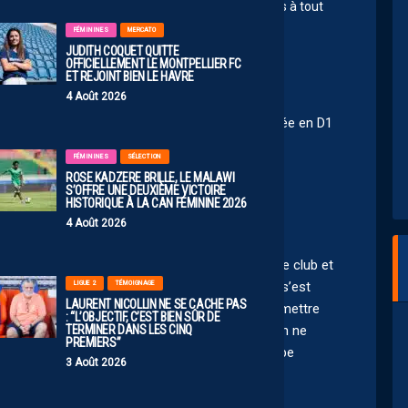
n effectif ! A Rodez ça bosse, cela ne réussit pas à tout
ve pas à la cheville d’Ursule pour le recrutement.
FÉMININES
MERCATO
JUDITH COQUET QUITTE
OFFICIELLEMENT LE MONTPELLIER FC
ET REJOINT BIEN LE HAVRE
4 Août 2026
 autrichienne,vient de marquer le but de la montée en D1
FÉMININES
SÉLECTION
ROSE KADZERE BRILLE, LE MALAWI
S’OFFRE UNE DEUXIÈME VICTOIRE
HISTORIQUE À LA CAN FÉMININE 2026
4 Août 2026
re de commentaires. Vu de Paris, il y a un mec à
 par an et qui est technique, et qui représente le club et
LIGUE 2
TÉMOIGNAGE
es les personnes qui n’ont pas trop idée de ce qui s’est
LAURENT NICOLLIN NE SE CACHE PAS
bilité de recruter d’autres joueurs pour ne pas mettre
: “L’OBJECTIF, C’EST BIEN SÛR DE
TERMINER DANS LES CINQ
elhanda, ni Cabella, et Stambouli. Surtout pas. On ne
PREMIERS”
 tout le système Savanier qui a conduit une équipe
3 Août 2026