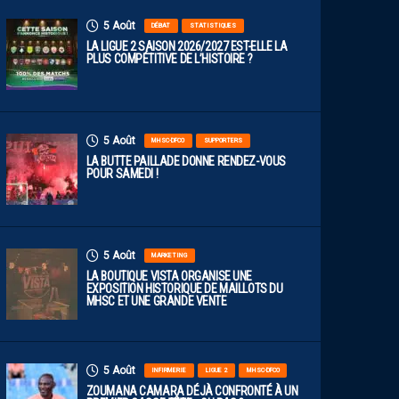
5 Août
DÉBAT
STATISTIQUES
LA LIGUE 2 SAISON 2026/2027 EST-ELLE LA
PLUS COMPÉTITIVE DE L’HISTOIRE ?
5 Août
MHSC-DFCO
SUPPORTERS
LA BUTTE PAILLADE DONNE RENDEZ-VOUS
POUR SAMEDI !
5 Août
MARKETING
LA BOUTIQUE VISTA ORGANISE UNE
EXPOSITION HISTORIQUE DE MAILLOTS DU
MHSC ET UNE GRANDE VENTE
5 Août
INFIRMERIE
LIGUE 2
MHSC-DFCO
ZOUMANA CAMARA DÉJÀ CONFRONTÉ À UN