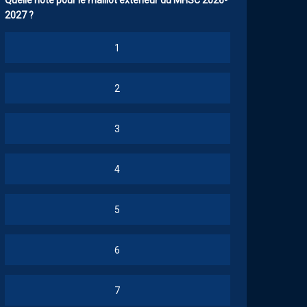
Quelle note pour le maillot extérieur du MHSC 2026-
2027 ?
1
2
3
4
5
6
7