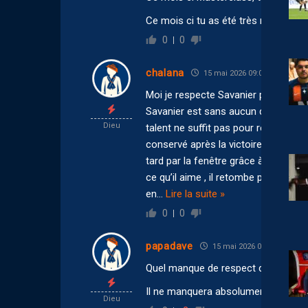
Ce mois ci tu as été très mauvais e
0
0
chalana
15 mai 2026 09:06
Moi je respecte Savanier pour sa fidé
Savanier est sans aucun doute l’un 
Dieu
talent ne suffit pas pour réussir. Par
conservé après la victoire en Gambar
tard par la fenêtre grâce à ses mag
ce qu’il aime , il retombe progress
en
…
Lire la suite »
0
0
papadave
15 mai 2026 08:11
Quel manque de respect d’élever Sav
Il ne manquera absolument pas, c’est
Dieu