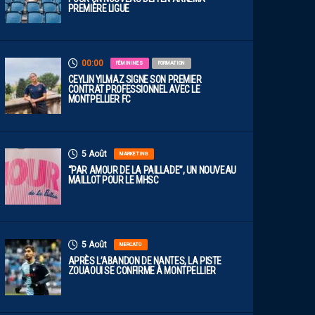
PREMIÈRE LIGUE
00:00
FÉMININES
FORMATION
CEYLIN YILMAZ SIGNE SON PREMIER
CONTRAT PROFESSIONNEL AVEC LE
MONTPELLIER FC
5 Août
MARKETING
“PAR AMOUR DE LA PAILLADE”, UN NOUVEAU
MAILLOT POUR LE MHSC
5 Août
MERCATO
APRÈS L’ABANDON DE NANTES, LA PISTE
ZOUAOUI SE CONFIRME À MONTPELLIER