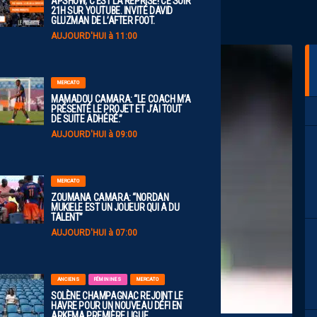
APSHOW, C’EST LA REPRISE! CE SOIR
21H SUR YOUTUBE. INVITÉ DAVID
GLUZMAN DE L’AFTER FOOT.
AUJOURD'HUI à 11:00
MERCATO
MAMADOU CAMARA: “LE COACH M’A
PRÉSENTÉ LE PROJET ET J’AI TOUT
DE SUITE ADHÉRÉ.”
AUJOURD'HUI à 09:00
MERCATO
ZOUMANA CAMARA: “NORDAN
MUKIELE EST UN JOUEUR QUI A DU
TALENT”
AUJOURD'HUI à 07:00
ANCIENS
FÉMININES
MERCATO
SOLÈNE CHAMPAGNAC REJOINT LE
HAVRE POUR UN NOUVEAU DÉFI EN
ARKEMA PREMIÈRE LIGUE