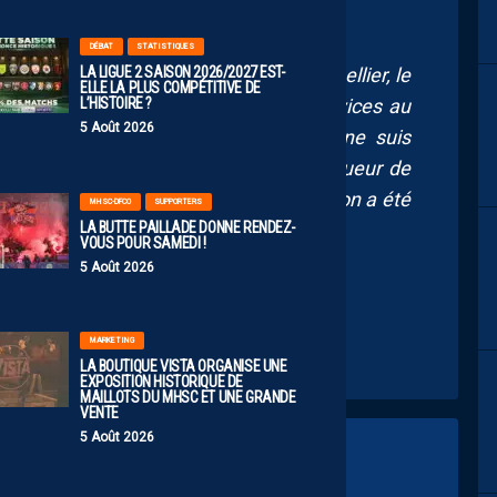
DÉBAT
STATISTIQUES
LA LIGUE 2 SAISON 2026/2027 EST-
ept saisons au club, il va quitter Montpellier, le
ELLE LA PLUS COMPÉTITIVE DE
L’HISTOIRE ?
l est revenu. Il a rendu tellement de services au
5 Août 2026
r Savanier. Je le dis alors que je ne suis
ntpellier, mais il est un formidable joueur de
 une certitude, même si sa dernière saison a été
MHSC-DFCO
SUPPORTERS
LA BUTTE PAILLADE DONNE RENDEZ-
ellier perd l’une de ses légendes. »
VOUS POUR SAMEDI !
5 Août 2026
MARKETING
LA BOUTIQUE VISTA ORGANISE UNE
EXPOSITION HISTORIQUE DE
MAILLOTS DU MHSC ET UNE GRANDE
VENTE
5 Août 2026