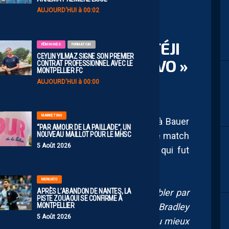
AUJOURD'HUI à 00:02
R (BEIN SPORTS) : « TÉJI
FÉMININES
FORMATION
CEYLIN YILMAZ SIGNE SON PREMIER
QUER. MERCI ET BRAVO »
CONTRAT PROFESSIONNEL AVEC LE
MONTPELLIER FC
AUJOURD'HUI à 00:00
MARKETING
mmentait ce dernier match de la saison à Bauer
“PAR AMOUR DE LA PAILLADE”, UN
NOUVEAU MAILLOT POUR LE MHSC
ier Hérault. Pas grand chose à dire sur le match
5 Août 2026
la dernière apparition de Téji Savanier qui fut
MERCATO
e
APRÈS L’ABANDON DE NANTES, LA
serve sa 4
place et ne se fait pas doubler par
PISTE ZOUAOUI SE CONFIRME À
MONTPELLIER
is une égalisation sur un cadeau de Bradley
5 Août 2026
ler dans ce match, bien qu’il y ait eu du mieux