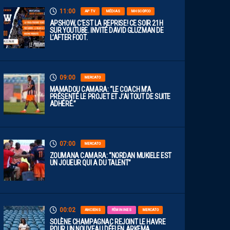
11:00
AP TV
MÉDIAS
MHSC-DFCO
APSHOW, C’EST LA REPRISE! CE SOIR 21H
SUR YOUTUBE. INVITÉ DAVID GLUZMAN DE
L’AFTER FOOT.
09:00
MERCATO
MAMADOU CAMARA: “LE COACH M’A
PRÉSENTÉ LE PROJET ET J’AI TOUT DE SUITE
ADHÉRÉ.”
07:00
MERCATO
ZOUMANA CAMARA: “NORDAN MUKIELE EST
UN JOUEUR QUI A DU TALENT”
00:02
ANCIENS
FÉMININES
MERCATO
SOLÈNE CHAMPAGNAC REJOINT LE HAVRE
POUR UN NOUVEAU DÉFI EN ARKEMA