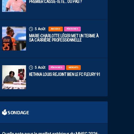
PREMIER CASSE-TÊTE… OU PAS ?
5 Août
ANCIENS
FÉMININES
MARIE-CHARLOTTE LÉGER MET UN TERME À
SA CARRIÈRE PROFESSIONNELLE
5 Août
FÉMININES
MERCATO
KETHNA LOUIS REJOINT BIEN LE FC FLEURY 91
🗳 SONDAGE