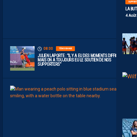
SUPPOR
L
I
LA BU
G
4 Août
U
E
1
”
08:00
TÉMOIGNAGE
JULIEN LAPORTE : “IL Y A EU DES MOMENTS DIFFICILES,
MAIS ON A TOUJOURS EU LE SOUTIEN DE NOS
SUPPORTERS”
07:00
MHSC-
Q
U
I
D
D
E
L
A