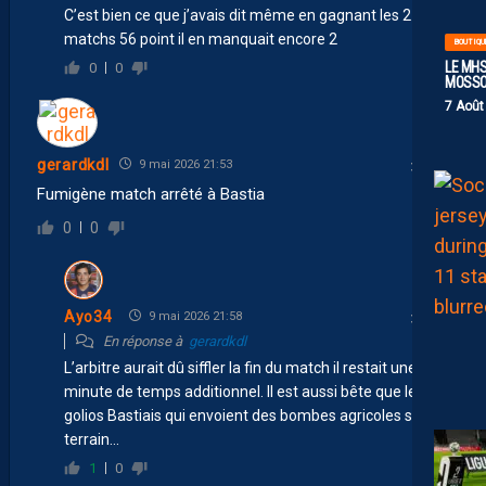
C’est bien ce que j’avais dit même en gagnant les 2
matchs 56 point il en manquait encore 2
BOUTIQU
LE MHS
0
0
MOSS
7 Août
gerardkdl
9 mai 2026 21:53
Fumigène match arrêté à Bastia
0
0
Ayo34
9 mai 2026 21:58
En réponse à
gerardkdl
L’arbitre aurait dû siffler la fin du match il restait une
minute de temps additionnel. Il est aussi bête que les
golios Bastiais qui envoient des bombes agricoles sur le
terrain…
1
0