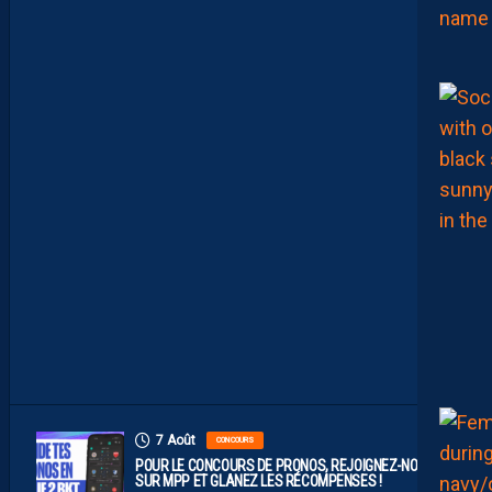
R
E
C
O
M
P
O
P
R
O
B
A
B
L
E
F
A
C
E
À
D
I
J
O
N
7 Août
CONCOURS
POUR LE CONCOURS DE PRONOS, REJOIGNEZ-NOUS
SUR MPP ET GLANEZ LES RÉCOMPENSES !