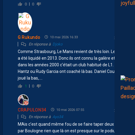
0
0
G Rukundo
10 mai 2026 16:33
En réponse à
Djoko
Comme Strasbourg, Le Mans revient de très loin. Le club
a été liquidé en 2013. Donc ils ont connu la galère et
dans les années 2000 c’était un club habitué de L1. Fred
Hantz ou Rudy Garcia ont coaché là bas. Daniel Cousin a
joué la bas,….
1
0
CRAPULON34
10 mai 2026 07:55
En réponse à
Ayo34
MAis c’est quand même fou de se faire taper deux fois
par Boulogne rien que là on est presque sur le podium