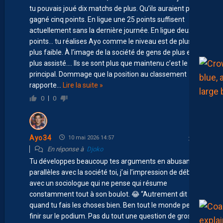
tu pouvais joué dix matchs de plus. Qu’ils auraient pas
gagné cinq points. En ligue une 25 points suffisent
actuellement sans la dernière journée. En ligue deux, 29
points… tu réalises Ayo comme le niveau est de plus en
plus faible. À l’image de la société de gens de plus en
plus assisté…. Ils se sont plus que maintenu c’est le
principal. Dommage que la position au classement
rapporte
…
Lire la suite »
0
0
Ayo34
10 mai 2026 14:57
En réponse à
Djoko
Tu développes beaucoup tes arguments en abusant de
parallèles avec la société toi, j’ai l’impression de débattre
avec un sociologue qui ne pense qui résume
constamment tout à son boulot. 😂 “Autrement dit
quand tu fais les choses bien. Ben tout le monde peut
finir sur le podium. Pas du tout une question de gros