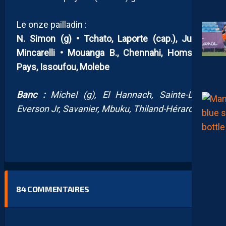
Le onze pailladin :
N. Simon (g) • Tchato, Laporte (cap.), Jullien,
Mincarelli • Mouanga B., Chennahi, Homssa •
Pays, Issoufou, Molebe
Banc :
Michel (g), El Hannach, Sainte-Luce,
Everson Jr,
Savanier, Mbuku, Thiland-Hérard
84
COMMENTAIRES