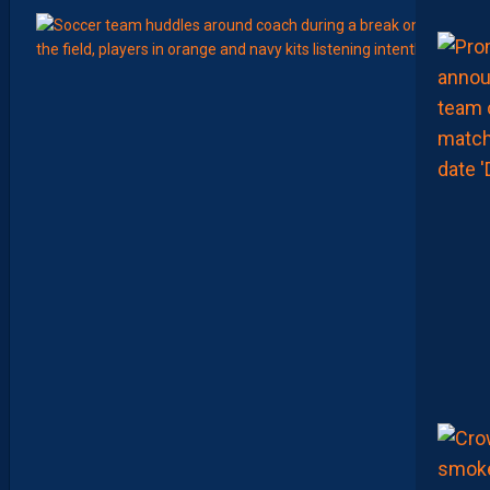
15:00
LIGUE 2
Z
O
U
M
A
N
A
C
A
M
A
R
A
:
“
I
L
N
E
F
A
U
T
P
A
S
S