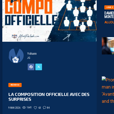
LIGUE 2
DAMIEN
MONTE 
AUJOU
Yohann
JG
RED-MHSC
LA COMPOSITION OFFICIELLE AVEC DES
SURPRISES
1641
63
84
9 MAI 2026