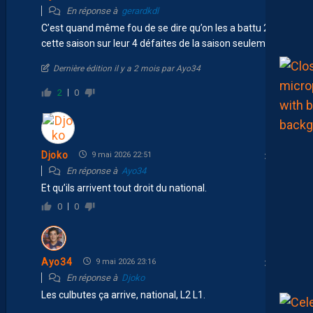
En réponse à
gerardkdl
C’est quand même fou de se dire qu’on les a battu 2 fois
cette saison sur leur 4 défaites de la saison seulement…
Dernière édition il y a 2 mois par Ayo34
2
0
Djoko
9 mai 2026 22:51
En réponse à
Ayo34
Et qu’ils arrivent tout droit du national.
0
0
Ayo34
9 mai 2026 23:16
En réponse à
Djoko
Les culbutes ça arrive, national, L2 L1.