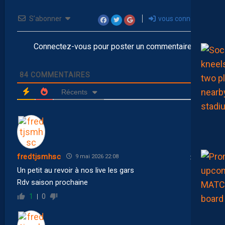
S’abonner
vous connecter
Connectez-vous pour poster un commentaire
84
COMMENTAIRES
Récents
fredtjsmhsc
9 mai 2026 22:08
Un petit au revoir à nos live les gars
Rdv saison prochaine
1
0