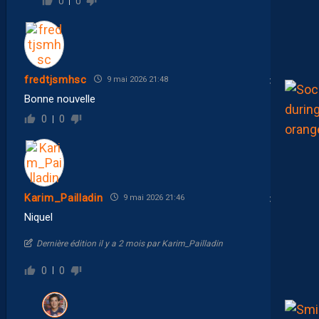
0
0
fredtjsmhsc
9 mai 2026 21:48
Bonne nouvelle
0
0
Karim_Pailladin
9 mai 2026 21:46
Niquel
Dernière édition il y a 2 mois par Karim_Pailladin
0
0