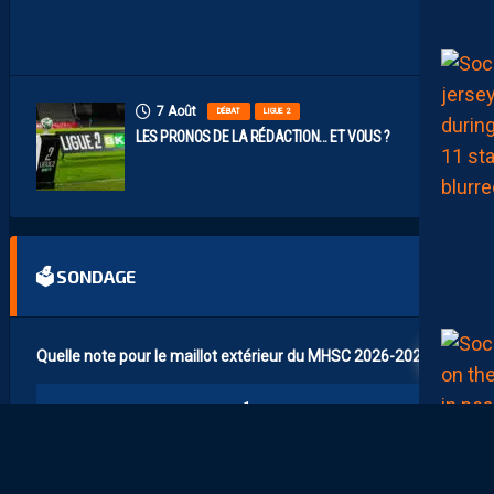
I
N
S
7 Août
DÉBAT
LIGUE 2
LES PRONOS DE LA RÉDACTION… ET VOUS ?
🗳 SONDAGE
84
Quelle note pour le maillot extérieur du MHSC 2026-2027 ?
1
2