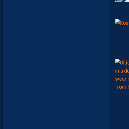
C
H
A
L
E
U
R
?
D
U
P
R
O
M
U
D
I
J
O
N
N
A
I
S
?
Z
O
U
M
A
N
A