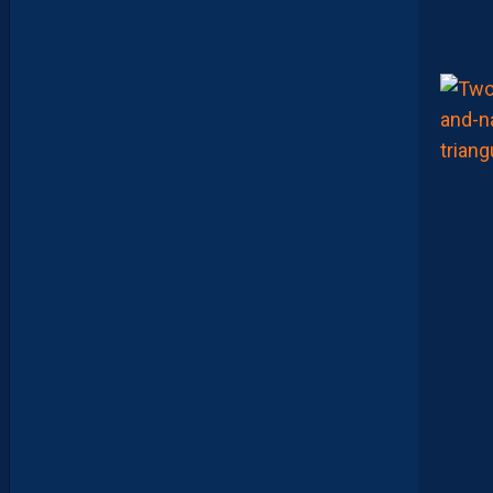
A
D
O
U
C
A
M
A
R
A
:
“
J
E
N
E
V
E
U
X
P
A
S
P
A
R
A
Î
T
R
E
P