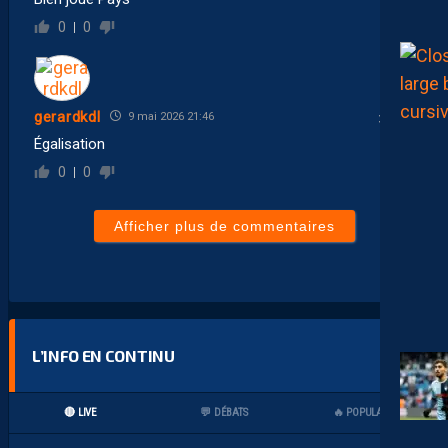
0
0
gerardkdl
9 mai 2026 21:46
Égalisation
0
0
Afficher plus de commentaires
L’INFO EN CONTINU
🔴 LIVE
💬 DÉBATS
🔥 POPULAIRES