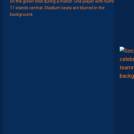
EFFECT
L
E
S
N
O
U
V
E
A
U
X
N
U
M
É
R
O
S
D
E
N
O
S
P
A
I
L
L
A
D