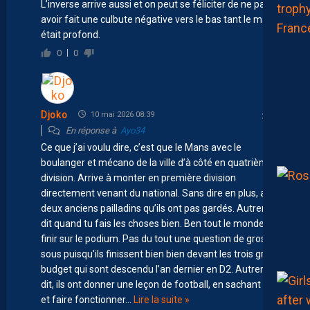
L’inverse arrive aussi et on peut se féliciter de ne pas
avoir fait une culbute négative vers le bas tant le mal
était profond.
0
0
Djoko
10 mai 2026 08:39
En réponse à
Ayo34
Ce que j’ai voulu dire, c’est que le Mans avec le
boulanger et mécano de la ville d’à côté en quatrième
division. Arrive à monter en première division
directement venant du national. Sans dire en plus, avec
deux anciens pailladins qu’ils ont pas gardés. Autrement
dit quand tu fais les choses bien. Ben tout le monde peut
finir sur le podium. Pas du tout une question de gros
sous puisqu’ils finissent bien bien devant les trois gros
budget qui sont descendu l’an dernier en D2. Autrement
dit, ils ont donner une leçon de football, en sachant gérer
et faire fonctionner
…
Lire la suite »