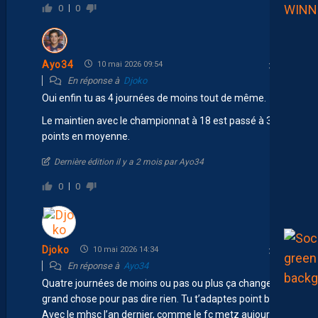
0
0
Ayo34
10 mai 2026 09:54
En réponse à
Djoko
Oui enfin tu as 4 journées de moins tout de même.
Le maintien avec le championnat à 18 est passé à 33/34
points en moyenne.
Dernière édition il y a 2 mois par Ayo34
0
0
Djoko
10 mai 2026 14:34
En réponse à
Ayo34
Quatre journées de moins ou pas ou plus ça change pas
grand chose pour pas dire rien. Tu t’adaptes point barre.
Avec le mhsc l’an dernier, comme le fc metz aujourd’hui