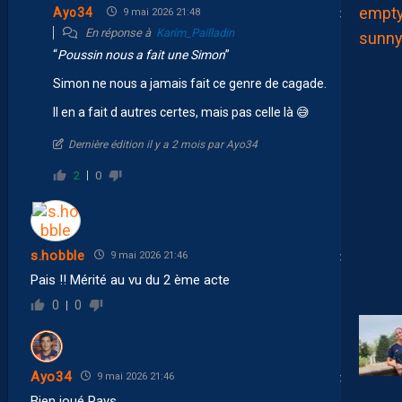
Ayo34
9 mai 2026 21:48
En réponse à
Karim_Pailladin
“
Poussin nous a fait une Simon
”
Simon ne nous a jamais fait ce genre de cagade.
Il en a fait d autres certes, mais pas celle là 😅
Dernière édition il y a 2 mois par Ayo34
2
0
s.hobble
9 mai 2026 21:46
Pais !! Mérité au vu du 2 ème acte
0
0
Ayo34
9 mai 2026 21:46
Bien joué Pays