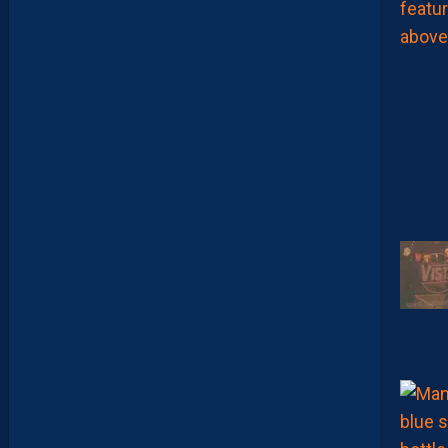
E
F
I
X
E
R
D
E
L
I
M
I
T
E
S
.
I
L
F
A
U
T
V
I
S
E
R
H
A
U
T
”