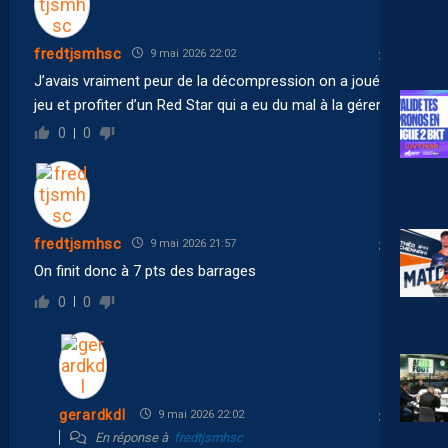
fredtjsmhsc
9 mai 2026 22:02
J’avais vraiment peur de la décompression on a joué le
jeu et profiter d’un Red Star qui a eu du mal à la gérer
0
0
fredtjsmhsc
9 mai 2026 21:57
On finit donc à 7 pts des barrages
0
0
gerardkdl
9 mai 2026 22:02
En réponse à
fredtjsmhsc