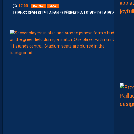
17:00
BOUTIQUE
STADE
LE MHSC DÉVELOPPE LA FAN EXPÉRIENCE AU STADE DE LA MOSSON
15:00
EFFECT
L
E
S
N
O
U
V
E
A
U
X
N
U
M
É
R
O
S
D
E
N