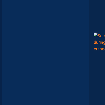
I
S
A
V
A
N
I
E
R
,
B
R
Y
A
N
T
E
I
X
E
I
R
A
…
L
E
S
I
N
F
O
S