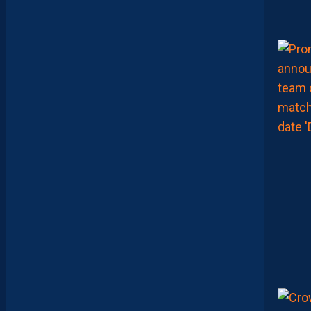
’
A
F
T
E
R
F
O
O
T
.
L
E
S
R
E
P
L
A
Y
S
S
O
N
T
D
I
S
P
O
S
.