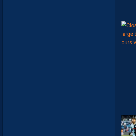
S
H
O
W
S
0
2
#
0
1
,
I
N
V
I
T
É
D
A
V
I
D
G
L
U
Z
M
A
N
D
E
L