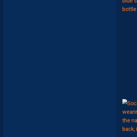
C
O
R
E
,
L
A
P
A
I
L
L
A
D
E
E
N
B
A
R
R
A
G
E
S
D
’
A
C
C
E
S