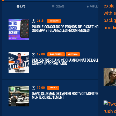
🔴 LIVE
💬 DÉBATS
🔥 POPULAIRES
21:41
CONCOURS
POUR LE CONCOURS DE PRONOS, REJOIGNEZ-NOUS
SUR MPP ET GLANEZ LES RÉCOMPENSES !
19:00
AVANT-MATCH
MHSC-DFCO
BIEN RENTRER DANS CE CHAMPIONNAT DE LIGUE 2
CONTRE LE PROMU DIJON
19:00
MÉDIAS
DAVID GLUZMAN DE L’AFTER FOOT VOIT MONTPELLIER
MONTER DIRECTEMENT.