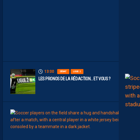
O
S
P
A
I
L
L
A
D
I
N
S
13:00
DÉBAT
LIGUE 2
LES PRONOS DE LA RÉDACTION… ET VOUS ?
12:00
MERCA
T
É
J