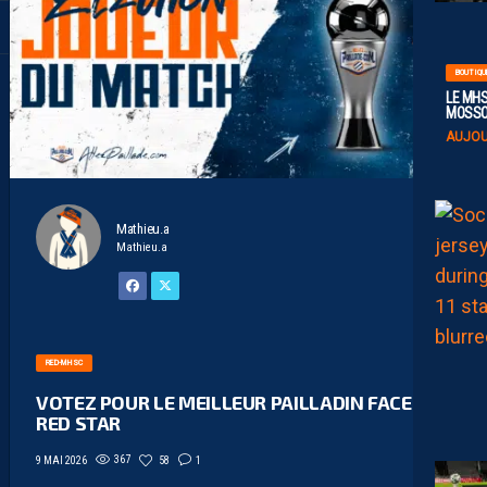
BOUTIQU
LE MHS
MOSS
AUJOU
Mathieu.a
Mathieu.a
RED-MHSC
VOTEZ POUR LE MEILLEUR PAILLADIN FACE AU
RED STAR
367
58
1
9 MAI 2026