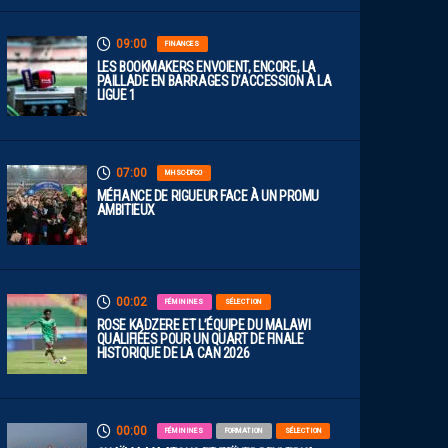
09:00
FINANCES
LES BOOKMAKERS ENVOIENT, ENCORE, LA
PAILLADE EN BARRAGES D’ACCESSION À LA
LIGUE 1
07:00
MHSC-DFCO
MÉFIANCE DE RIGUEUR FACE À UN PROMU
AMBITIEUX
00:02
FÉMININES
SÉLECTION
ROSE KADZERE ET L’ÉQUIPE DU MALAWI
QUALIFIÉES POUR UN QUART DE FINALE
HISTORIQUE DE LA CAN 2026
00:00
FÉMININES
FORMATION
SÉLECTION