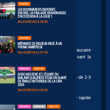
FINANCES
LES BOOKMAKERS ENVOIENT,
ENCORE, LA PAILLADE EN BARRAGES
D’ACCESSION À LA LIGUE 1
POSE À BEAUCAIRE.
AUJOURD'HUI à 09:00
MHSC-DFCO
MÉFIANCE DE RIGUEUR FACE À UN
PROMU AMBITIEUX
MHSC faisait le court déplacement à Beaucaire
AUJOURD'HUI à 07:00
e qui les devançait d’un seul point avant la
FÉMININES
SÉLECTION
ROSE KADZERE ET L’ÉQUIPE DU
se sont brillament imposés sur le score de 2-3
MALAWI QUALIFIÉES POUR UN QUART
DE FINALE HISTORIQUE DE LA CAN
 match tendue.
2026
AUJOURD'HUI à 00:02
t commençait avec l’ouverture du score rapide
4e minute de jeu.
FÉMININES
FORMATION
SÉLECTION