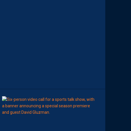
E
M
O
H
A
M
E
D
T
O
U
B
A
C
H
E
-
T
E
R
11:00
AP TV
MÉDIAS
A
P
S