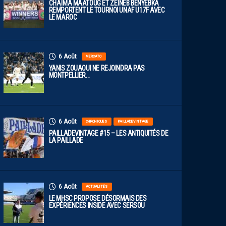
CHAÏMA MAATOUG ET ZEÏNEB BENYEBKA
REMPORTENT LE TOURNOI UNAF U17F AVEC
LE MAROC
6 Août
MERCATO
YANIS ZOUAOUI NE REJOINDRA PAS
MONTPELLIER…
6 Août
CHRONIQUES
PAILLADEVINTAGE
PAILLADEVINTAGE #15 – LES ANTIQUITÉS DE
LA PAILLADE
6 Août
ACTUALITÉS
LE MHSC PROPOSE DÉSORMAIS DES
EXPÉRIENCES INSIDE AVEC SERSOU