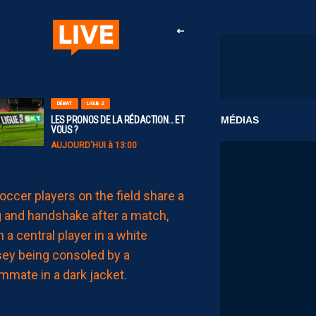
DÉBAT
LIGUE 2
CLUB
MÉDIAS
LES PRONOS DE LA RÉDACTION… ET
VOUS ?
AUJOURD'HUI à 13:00
MERCATO
TÉJI
SAVANIER,
BRYAN
TEIXEIRA…
LES
INFOS
DE
MOHAMED
TOUBACHE-
TER
AUJOURD'HUI