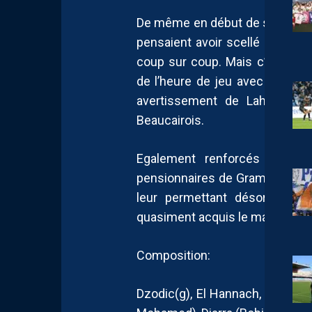
De même en début de seconde m
pensaient avoir scellé le sort 
coup sur coup. Mais c’était s
de l’heure de jeu avec un but
avertissement de Lahmidini 
Beaucairois.
Egalement renforcés par la t
pensionnaires de Grammont sure
leur permettant désormais de
quasiment acquis le maintien.
Composition:
Dzodic(g), El Hannach, Mincarell