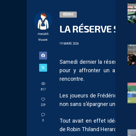
RÉSERVE
LA RÉSERVE S’IM
maoulek
Maoulek
19 MARS 2026
Samedi dernier la réserve du 
pour y affronter un adversair
rencontre.
817
Les joueurs de Frédéric Garny 
non sans s’épargner une fin de
229
Tout avait en effet idéalemen
0
de Robin Thiland Herard dès la 