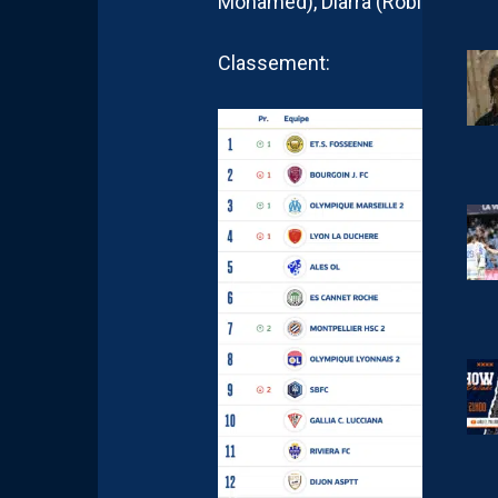
Mohamed), Diarra (Robinand), Th
Classement: