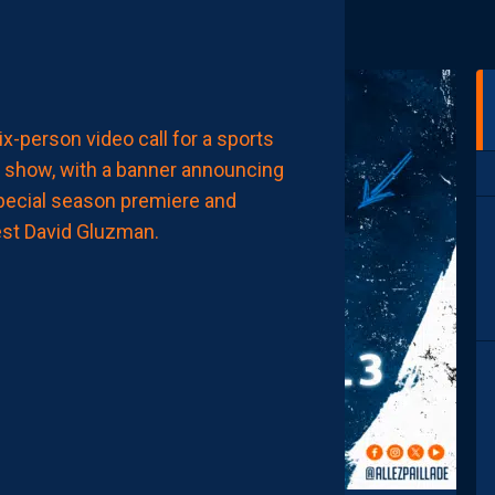
à
12:00
AP TV
MÉDIAS
APSHOW
S02#01,
INVITÉ
DAVID
GLUZMAN
DE
L’AFTER
FOOT.
LES
REPLAYS
SONT
DISPOS.
AUJOURD'HUI
à
11:00