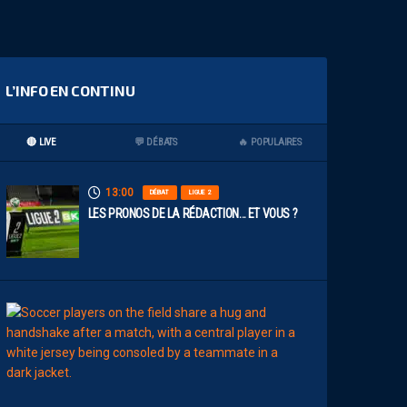
L’INFO EN CONTINU
🔴 LIVE
💬 DÉBATS
🔥 POPULAIRES
13:00
DÉBAT
LIGUE 2
LES PRONOS DE LA RÉDACTION… ET VOUS ?
12:00
MERCATO
T
É
J
I