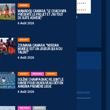
MERCATO
MAMADOU CAMARA: “LE COACH M’A
PRÉSENTÉ LE PROJET ET J’AI TOUT
n de Carnoux, Dimanche 15h (Grammont)
DE SUITE ADHÉRÉ.”
6 Août 2026
MERCATO
ZOUMANA CAMARA: “NORDAN
MUKIELE EST UN JOUEUR QUI A DU
TALENT”
6 Août 2026
ANCIENS
FÉMININES
MERCATO
SOLÈNE CHAMPAGNAC REJOINT LE
HAVRE POUR UN NOUVEAU DÉFI EN
ARKEMA PREMIÈRE LIGUE
6 Août 2026
vous connecter
Se connecter avec :
ur poster un commentaire
FÉMININES
FORMATION