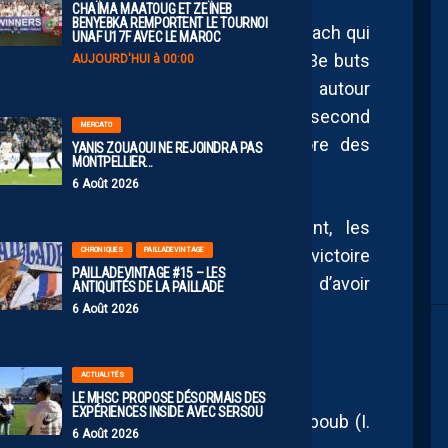
CHAÏMA MAATOUG ET ZEÏNEB
BENYEBKA REMPORTENT LE TOURNOI
i-temps ce sont Lahmidini et El Hannach qui
UNAF U17F AVEC LE MAROC
de la rencontre en inscrivant les 2e et 3e buts
AUJOURD'HUI à 00:00
ans compter sur une mauvaise passade autour
 des locaux précédent l’exclusion pour second
MERCATO
avant une nouvelle réduction du score des
YANIS ZOUAOUI NE REJOINDRA PAS
MONTPELLIER…
6 Août 2026
itularisation de Mincarelli notamment, les
CHRONIQUES
PAILLADEVINTAGE
nt toutefois maintenir la préciseuse victoire
PAILLADEVINTAGE #15 – LES
 devancer leur adversaire direct et d’avoir
ANTIQUITÉS DE LA PAILLADE
6 Août 2026
ACTUALITÉS
LE MHSC PROPOSE DÉSORMAIS DES
EXPÉRIENCES INSIDE AVEC SERSOU
i, Ebener, Lahmidini, Abderrebi, EL Mahboub (I.
6 Août 2026