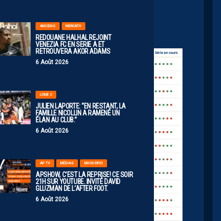
iland Herard, Da Silva (Zeghadi), Bamba
ANCIENS
MERCATO
REDOUANE HALHAL REJOINT
VENEZIA FC EN SERIE A ET
RETROUVERA AKOR ADAMS
6 Août 2026
LIGUE 2
JULIEN LAPORTE: “EN RESTANT, LA
FAMILLE NICOLLIN A RAMENÉ UN
ÉLAN AU CLUB.”
6 Août 2026
AP TV
MÉDIAS
MHSC-DFCO
APSHOW, C’EST LA REPRISE! CE SOIR
21H SUR YOUTUBE. INVITÉ DAVID
GLUZMAN DE L’AFTER FOOT.
6 Août 2026