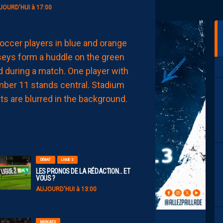
JOURD'HUI à 17:00
EFFECTIF
LES
NOUVEAUX
NUMÉROS
DE
NOS
PAILLADINS
AUJOURD'HUI
à
15:00
DÉBAT
LIGUE 2
LES PRONOS DE LA RÉDACTION… ET
VOUS ?
AUJOURD'HUI à 13:00
MERCATO