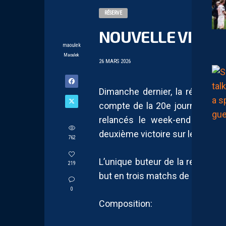
RÉSERVE
NOUVELLE VICTOI
maoulek
Maoulek
26 MARS 2026
Dimanche dernier, la réserve 
compte de la 20e journée de N3
relancés le week-end précéd
deuxième victoire sur le plus pe
762
L’unique buteur de la rencontr
219
but en trois matchs de N3.
0
Composition: