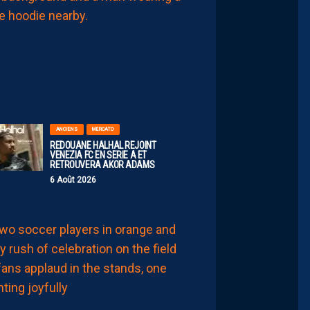
INSIDE
AVEC
SERSOU
6
Août
2026
ANCIENS
MERCATO
REDOUANE HALHAL REJOINT
VENEZIA FC EN SERIE A ET
RETROUVERA AKOR ADAMS
6 Août 2026
LIGUE 2
JULIEN
LAPORTE:
“EN
RESTANT,
LA
FAMILLE
NICOLLIN
A