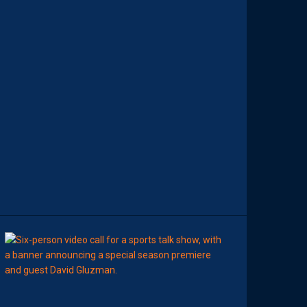
D
E
M
O
H
A
M
E
D
T
O
U
B
A
C
H
E
-
T
E
R
11:00
AP TV
MÉDIAS
A
P