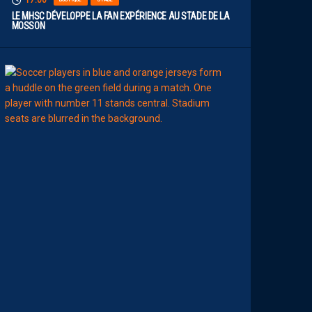
17:00
LE MHSC DÉVELOPPE LA FAN EXPÉRIENCE AU STADE DE LA
MOSSON
15:00
EFFECTIF
L
E
S
N
O
U
V
E
A
U
X
N
U
M
É
R
O
S
D
E
N