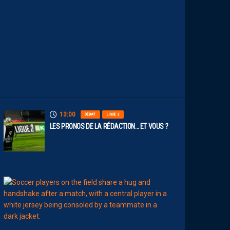
O
S
P
A
I
L
L
A
D
I
N
S
13:00
DÉBAT
LIGUE 2
LES PRONOS DE LA RÉDACTION… ET VOUS ?
12:00
MERCATO
T
É
J