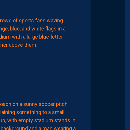
CHRONIQUES
PAILLADEVINTAGE
PAILLADEVINTAGE
#15
–
LES
ANTIQUITÉS
DE
LA
PAILLADE
6
Août
2026
ACTUALITÉS
LE
MHSC
PROPOSE
DÉSORMAIS
DES
EXPÉRIENCES