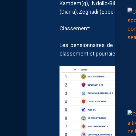
Kamdem(g), Ndollo-Bille, Sarr
(Diarra), Zeghadi (Epee-Ngando)
Classement:
Les pensionnaires de Grammon
classement et pourraient viser l