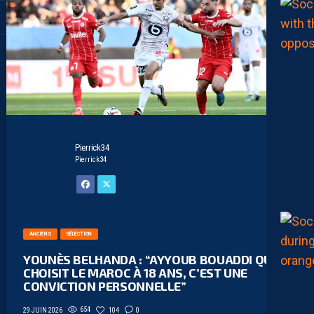
Pierrick34
Pierrick34
ANCIENS
SÉLECTION
YOUNÈS BELHANDA : “AYYOUB BOUADDI QUI
CHOISIT LE MAROC À 18 ANS, C’EST UNE
CONVICTION PERSONNELLE”
654
104
0
29 JUIN 2026