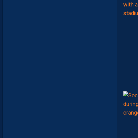
R
E
P
R
É
T
E
N
T
I
E
U
X
,
M
A
I
S
L
E
M
H
S
C
E
S
T
U
N
C
L
U