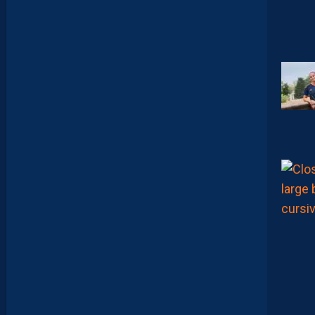
E
L
A
C
H
A
L
E
U
R
?
D
U
P
R
O
M
U
D
I
J
O
N
N
A
I
S
?
Z
O
U
M