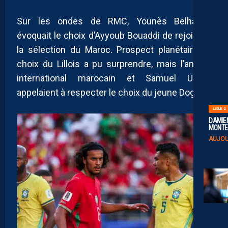
Sur les ondes de RMC, Younès Belhanda
évoquait le choix d’Ayyoub Bouaddi de rejoindre
la sélection du Maroc. Prospect planétaire, le
choix du Lillois a pu surprendre, mais l’ancien
international marocain et Samuel Umtiti
appelaient à respecter le choix du jeune Dogue.
LIGUE 2
DAMIEN
MONTE 
AUJOU