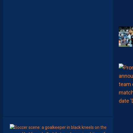
A
N
A
C
A
M
A
R
A
M
A
I
T
R
I
S
E
S
E
S
S
U
J
E
T
S
00:02