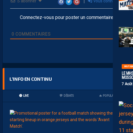
S’abonner
vous connecter
Connectez-vous pour poster un commentaire
0
COMMENTAIRES
BOUTIQU
LE MHS
MOSS
L’INFO EN CONTINU
7 Août
🔴 LIVE
💬 DÉBATS
🔥 POPULAIRES
20:06
MHSC-
L