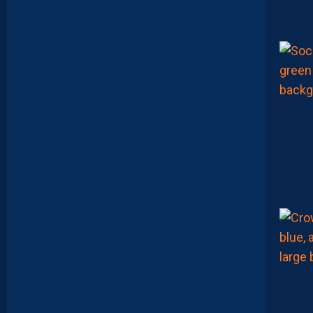
A
S
S
E
F
I
X
E
R
D
E
L
I
M
I
T
E
S
.
I
L
F
A
U
T
V
I
S
E
R
H
A