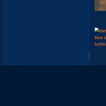
N
O
T
R
E
C
O
M
P
O
P
R
O
B
A
B
L
E
F
A
C
E
À
D
I
J
O
N
7 Août
CONCOURS