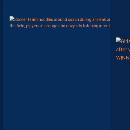
”
15:00
LIGUE 2
Z
O
U
M
A
N
A
C
A
M
A
R
A
:
“
I
L
N
E
F
A
U
T
P