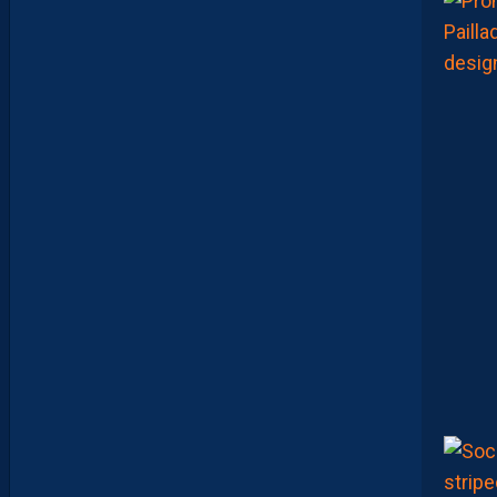
M
A
M
A
D
O
U
C
A
M
A
R
A
:
“
J
E
N
E
V
E
U
X
P
A
S
P
A
R
A
Î
T