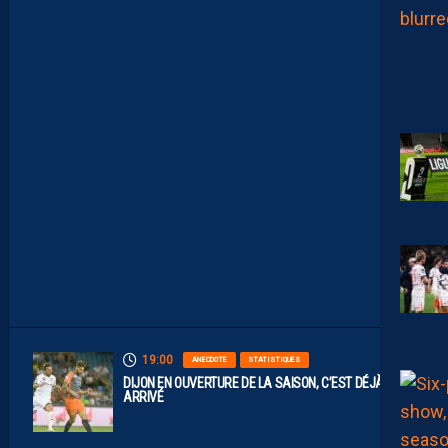
A
C
O
M
P
O
S
I
T
I
O
N
O
F
F
I
C
I
E
L
L
E
19:00
ANECDOTE
STATISTIQUES
DIJON EN OUVERTURE DE LA SAISON, C’EST DÉJÀ
ARRIVÉ