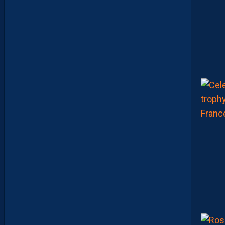
N
V
I
E
,
C
’
E
S
T
C
O
M
M
E
N
C
E
R
L
E
C
H
A
M
P
I
O
N
N
A
T