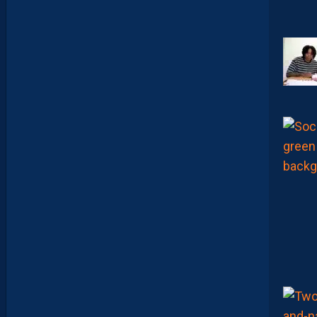
T
R
E
P
R
É
T
E
N
T
I
E
U
X
,
M
A
I
S
L
E
M
H
S
C
E
S
T
U
N
C
L