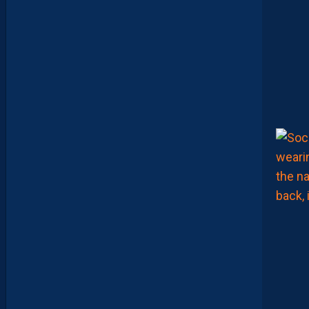
M
A
M
A
D
O
U
C
A
M
A
R
A
:
“
J
E
N
E
V
E
U
X
P
A
S
P
A
R
A
Î