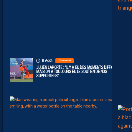
U
B
D
E
L
I
G
U
E
1
”
8 Août
TÉMOIGNAGE
JULIEN LAPORTE : “IL Y A EU DES MOMENTS DIFFICILES,
MAIS ON A TOUJOURS EU LE SOUTIEN DE NOS
SUPPORTERS”
8
Août
MHSC-
Q
U
I
D