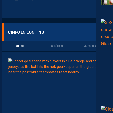
L’INFO EN CONTINU
🔴 LIVE
💬 DÉBATS
🔥 POPULAIRES
00:15
LIGUE 2
L
E
M
H
S
C
7
È
M
E
C