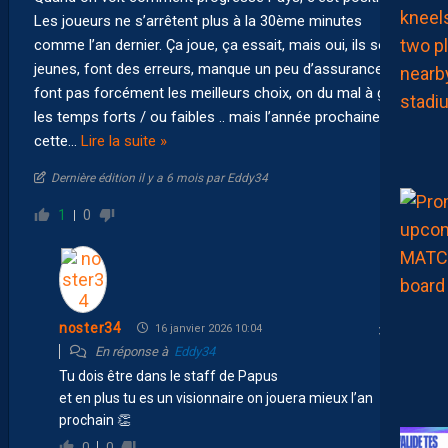
Les joueurs ne s’arrêtent plus à la 30ème minutes
comme l’an dernier. Ça joue, ça essait, mais oui, ils sont
jeunes, font des erreurs, manque un peu d’assurance, ne
font pas forcément les meilleurs choix, on du mal à gérer
les temps forts / ou faibles .. mais l’année prochaine
cette
…
Lire la suite »
Dernière édition il y a 6 mois par Eddy34
1
0
noster34
16 janvier 2026 10:04
En réponse à
Eddy34
Tu dois être dans le staff de Papus
et en plus tu es un visionnaire on jouera mieux l’an
prochain 👏
0
0