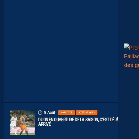
A
C
O
M
P
O
S
I
T
I
O
N
O
F
F
I
C
I
E
L
L
E
8 Août
ANECDOTE
STATISTIQUES
DIJON EN OUVERTURE DE LA SAISON, C’EST DÉJÀ
ARRIVÉ