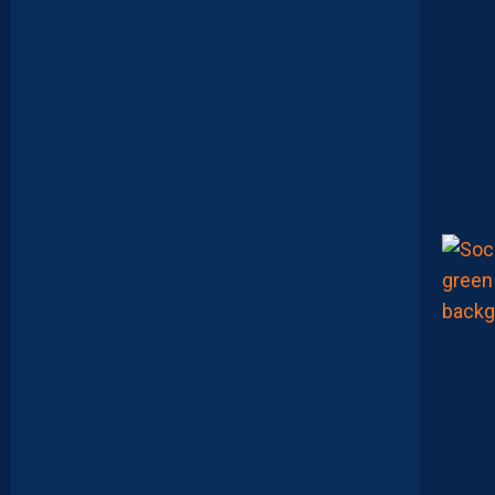
E
Z
V
O
T
R
E
M
E
I
L
L
E
U
R
P
A
I
L
L
A
D
I
N
D
U
M
A
T
C
H