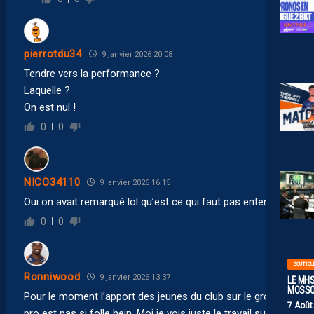
pierrotdu34
9 janvier 2026 20:08
Tendre vers la performance ?
Laquelle ?
On est nul !
0
0
NICO34110
9 janvier 2026 16:15
Oui on avait remarqué lol qu’est ce qui faut pas entendre
0
0
BOUTIQU
Ronniwood
9 janvier 2026 13:37
LE MHS
MOSS
Pour le moment l’apport des jeunes du club sur le groupe
7 Août
pro est pas si folle hein. Moi je vois juste le travail sur