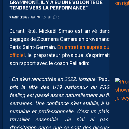
GRAMMONT, IL Y A EU UNE VOLONTÉ DE
TENDRE VERS LA PERFORMANCE”
994
78
6
9 JANVIER 2026
Durant l’été, Mickaël Simao est arrivé dans les
bagages de Zoumana Camara en provenance du
Paris Saint-Germain.
En entretien auprès du site
officiel
, le préparateur physique s’exprimait sur
son rapport avec le coach Pailladin:
“
On s’est rencontrés en 2022, lorsque ‘
‘Papus’
’ a
pris la tête des U19 nationaux du PSG
.
Le
feeling est passé assez naturellement au fil des
semaines. Une confiance s’est établie, à la fois
humaine et professionnelle. C’est un plaisir de
travailler ensemble. Je n’ai ai pas eu
d’hésitation parce que ce sont des discussions