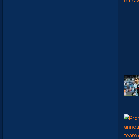
A
S
S
E
F
I
X
E
R
D
E
L
I
M
I
T
E
S
.
I
L
F
A
U
T
V
I
S
E
R
H
A