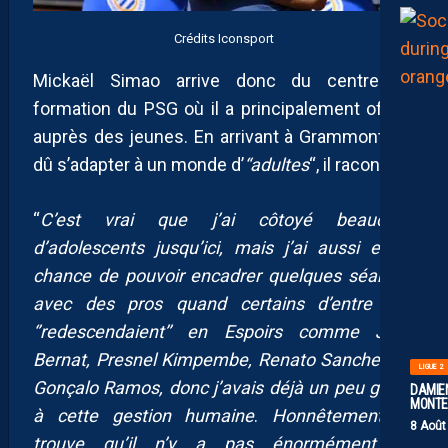
Crédits Iconsport
Mickaël Simao arrive donc du centre de
formation du PSG où il a principalement officié
auprès des jeunes. En arrivant à Grammont, il a
dû s’adapter à un monde d’
“adultes
“, il raconte :
“
C’est vrai que j’ai côtoyé beaucoup
d’adolescents jusqu’ici, mais j’ai aussi eu la
chance de pouvoir encadrer quelques séances
avec des pros quand certains d’entre eux
‘’redescendaient’’ en Espoirs comme Juan
Bernat, Presnel Kimpembe, Renato Sanches ou
LIGUE 2
Gonçalo Ramos, donc j’avais déjà un peu goûté
DAMIEN
MONTE 
à cette gestion humaine
.
Honnêtement, je
8 Août
trouve qu’il n’y a pas énormément de