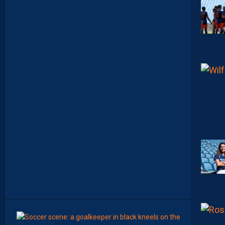
M
A
N
A
C
A
M
A
R
A
M
A
I
T
R
I
S
E
S
E
S
S
U
J
E
T
S
8
Août