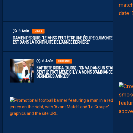
U
T
”
8 Août
LIGUE 2
DAMIEN PERQUIS: “LE MHSC PEUT ÊTRE UNE ÉQUIPE QUI MONTE S’IL
EST DANS LA CONTINUITÉ DE L’ANNÉE DERNIÈRE”
8 Août
MHSC-DFCO
BAPTISTE RIDIRA (DIJON) : “ON VA DANS UN STADE QUI
SENT LE FOOT MÊME S’IL Y A MOINS D’AMBIANCE CES
DERNIÈRES ANNÉES”
8
Août
MHSC-
L
E
G
R