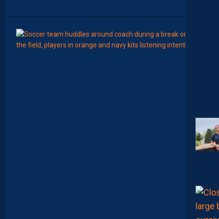
”
8
Août
LIGUE 2
Z
O
U
M
A
N
A
C
A
M
A
R
A
:
“
I
L
N
E
F
A
U
T
P