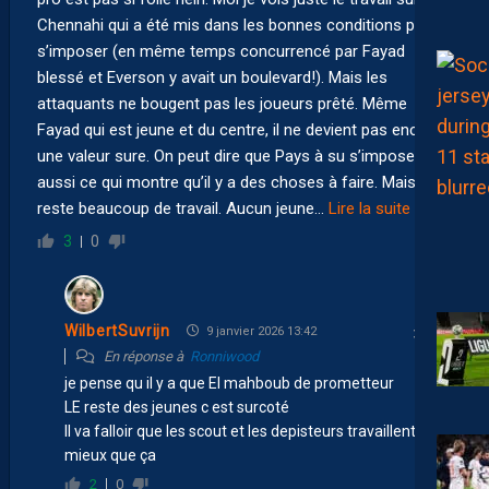
Chennahi qui a été mis dans les bonnes conditions pour
s’imposer (en même temps concurrencé par Fayad
blessé et Everson y avait un boulevard!). Mais les
attaquants ne bougent pas les joueurs prêté. Même
Fayad qui est jeune et du centre, il ne devient pas encore
une valeur sure. On peut dire que Pays à su s’imposer
aussi ce qui montre qu’il y a des choses à faire. Mais il
reste beaucoup de travail. Aucun jeune
…
Lire la suite »
3
0
WilbertSuvrijn
9 janvier 2026 13:42
En réponse à
Ronniwood
je pense qu il y a que El mahboub de prometteur
LE reste des jeunes c est surcoté
Il va falloir que les scout et les depisteurs travaillent
mieux que ça
2
0