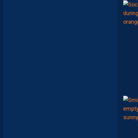
N
V
I
E
,
C
’
E
S
T
C
O
M
M
E
N
C
E
R
L
E
C
H
A
M
P
I
O
N
N
A
T