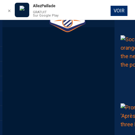
AllezPaillade
VOIR
✕
GRATUIT
Sur Google Play
DIRECT