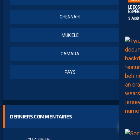
LE DOS
ESPÉR
CHENNAHI
3 Août
MUKIELE
CAMARA
PAYS
DERNIERS COMMENTAIRES
6
TYLER DURDEN