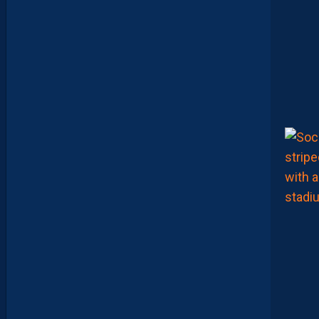
“
J
E
N
E
V
E
U
X
P
A
S
P
A
R
A
I
T
R
E
P
R
É
T
E
N
T
I
E
U
X
,