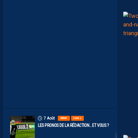
X
N
U
M
É
R
O
S
D
E
N
O
S
P
A
I
L
L
A
D
I
N
S
7 Août
DÉBAT
LIGUE 2
LES PRONOS DE LA RÉDACTION… ET VOUS ?
4