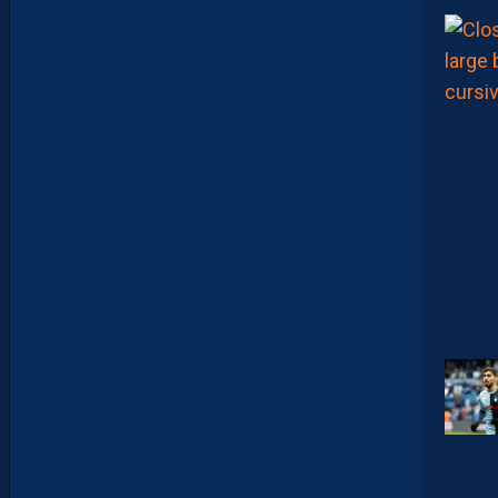
O
M
U
D
I
J
O
N
N
A
I
S
?
Z
O
U
M
A
N
A
C
A
M
A
R
A
M
A
I
T
R
I