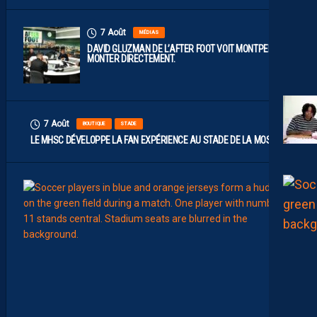
7 Août
MÉDIAS
DAVID GLUZMAN DE L’AFTER FOOT VOIT MONTPELLIER
MONTER DIRECTEMENT.
7 Août
BOUTIQUE
STADE
LE MHSC DÉVELOPPE LA FAN EXPÉRIENCE AU STADE DE LA MOSSON
7
Août
EFFECT
L
E
S
N
O
U
V
E
A
U