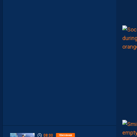
M
A
I
S
L
E
M
H
S
C
E
S
T
U
N
C
L
U
B
D
E
L
I
G
U
E
1
”
08:00
TÉMOIGNAGE