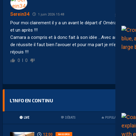
Serein34
1 juin 2026 15:48
Pour moi clairement il y a un avant le départ d’ Oméragic
et un après !!!
Camara a compris et à donc fait à son idée …Avec assez
de réussite il faut bien l’avouer et pour ma part je m’en
réjouis !!!
0
0
L’INFO EN CONTINU
🔴 LIVE
💬 DÉBATS
🔥 POPULAIRES
12:00
MHSC-DFCO