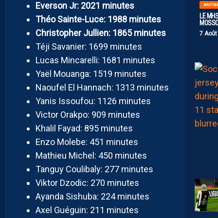
Everson Jr: 2021 minutes
BOUTIQU
LE MHS
Théo Sainte-Luce: 1988 minutes
MOSS
Christopher Jullien: 1865 minutes
7 Août
Téji Savanier: 1699 minutes
Lucas Mincarelli: 1681 minutes
Yaël Mouanga: 1519 minutes
Naoufel El Hannach: 1313 minutes
Yanis Issoufou: 1126 minutes
Victor Orakpo: 909 minutes
Khalil Fayad: 895 minutes
Enzo Molebe: 451 minutes
Mathieu Michel: 450 minutes
Tanguy Coulibaly: 277 minutes
Viktor Dzodic: 270 minutes
Ayanda Sishuba: 224 minutes
Axel Guéguin: 211 minutes