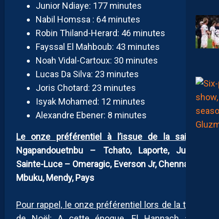
Junior Ndiaye: 177 minutes
Nabil Homssa : 64 minutes
Robin Thiland-Herard: 46 minutes
Fayssal El Mahboub: 43 minutes
Noah Vidal-Cartoux: 30 minutes
Lucas Da Silva: 23 minutes
Joris Chotard: 23 minutes
Isyak Mohamed: 12 minutes
Alexandre Ebener: 8 minutes
Le onze préférentiel à l’issue de la saison
:
Ngapandouetnbu – Tchato, Laporte, Jullien,
Sainte-Luce – Omeragic, Everson Jr, Chennahi –
Mbuku, Mendy, Pays
Pour rappel, le onze préférentiel lors de la trêve
de Noël:
A cette époque, El Hannach avait