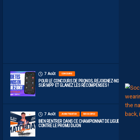
B
L
E
F
A
C
E
À
D
I
J
O
N
7 Août
CONCOURS
POUR LE CONCOURS DE PRONOS, REJOIGNEZ-NOUS
SUR MPP ET GLANEZ LES RÉCOMPENSES !
7 Août
AVANT-MATCH
MHSC-DFCO
BIEN RENTRER DANS CE CHAMPIONNAT DE LIGUE 2
CONTRE LE PROMU DIJON