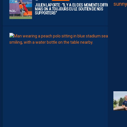
JULIEN LAPORTE : “IL Y A EU DES MOMENTS DIFFICILES,
MAIS ON A TOUJOURS EU LE SOUTIEN DE NOS
SUPPORTERS”
07:00
MHSC-
Q
U
I
D
D
E
L
A
C
H
A
L
E
U
R
?
D
U
P
R