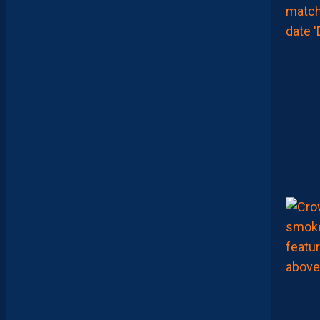
O
I
E
N
T
,
E
N
C
O
R
E
,
L
A
P
A
I
L
L
A
D
E
E
N
B
A
R
R
A
G
E