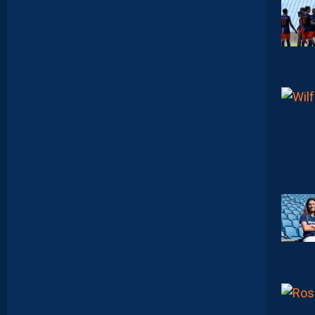
Y
A
N
I
S
Z
O
U
A
O
U
I
N
E
R
E
J
O
I
N
D
R
A
P
A
S
M
O
N
T
P