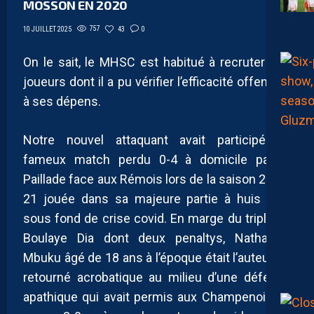
MOSSON EN 2020
757
43
0
10 JUILLET 2025
On le sait, le MHSC est habitué à recruter des
joueurs dont il a pu vérifier l’efficacité offensive
à ses dépens.
Notre nouvel attaquant avait participé au
fameux match perdu 0-4 à domicile par la
Paillade face aux Rémois lors de la saison 2020-
21 jouée dans sa majeure partie à huis clos
sous fond de crise covid. En marge du triplé de
Boulaye Dia dont deux penaltys, Nathanaël
Mbuku âgé de 18 ans à l’époque était l’auteur du
retourné acrobatique au milieu d’une défense
apathique qui avait permis aux Champenois de