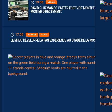
19:00
MÉDIAS
DAVID GLUZMAN DE L’AFTER FOOT VOIT MONTPELLIER
MONTER DIRECTEMENT.
17:00
BOUTIQUE
STADE
LE MHSC DÉVELOPPE LA FAN EXPÉRIENCE AU STADE DE LA MOSSON
15:00
EFFECT
L
E
S
N
O
U
V
E
A
U
X
N