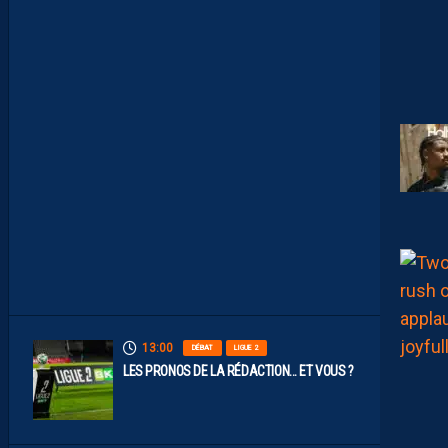
U
M
É
R
O
S
D
E
N
O
S
P
A
I
L
L
A
D
I
N
S
13:00
DÉBAT
LIGUE 2
LES PRONOS DE LA RÉDACTION… ET VOUS ?