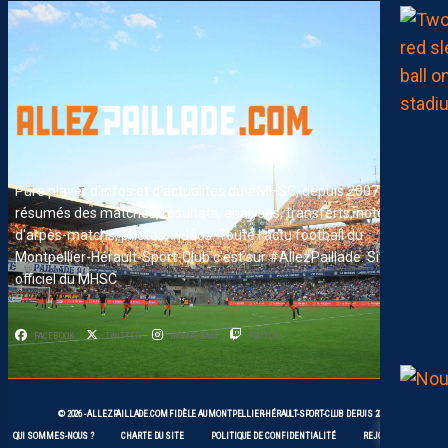
Pure player d'infos et d'actualités du #MHSC, depuis 2007. News,
résumés des matches, résultats, analyses, transferts, notes
d'arpès-matchs, photos, vidéos. Toute l'actu football du
Montpellier-Hérault-Sport-Club c'est sur #AllezPaillade. Site non-
officiel du MHSC
FACEBOOK
TWITTER
INSTAGRAM
TWITCH
© 2026 -
ALLEZPAILLADE.COM
FIDÈLE AU
MONTPELLIER-HÉRAULT-SPORT-CLUB
DEPUIS 2007
QUI SOMMES-NOUS ?
CHARTE DU SITE
POLITIQUE DE CONFIDENTIALITÉ
REJOIGNEZ-NOUS !