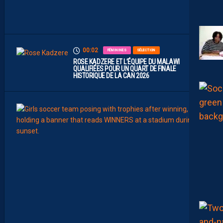
E
U
X
00:02
FÉMININES
SÉLECTION
ROSE KADZERE ET L’ÉQUIPE DU MALAWI
QUALIFIÉES POUR UN QUART DE FINALE
HISTORIQUE DE LA CAN 2026
00:00
FÉMIN
FORM
SÉLE
C
H
A
Ï
M
A
M
A
A
T