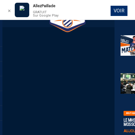
AllezPaillade
VOIR
✕
GRATUIT
Sur Google Play
DIRECT
BOUTIQU
LE MHS
MOSS
AUJOU