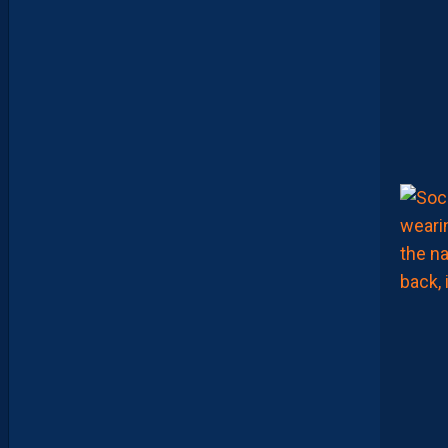
I
A
N
C
E
D
E
R
I
G
U
E
U
R
F
A
C
E
À
U
N
P
R
O
M
U
A
M
B
I
T
I