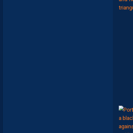
O
U
G
E
T
Z
E
Ï
N
E
B
B
E
N
Y
E
B
K
A
R
E
M
P
O
R
T
E
N
T
L
E
T