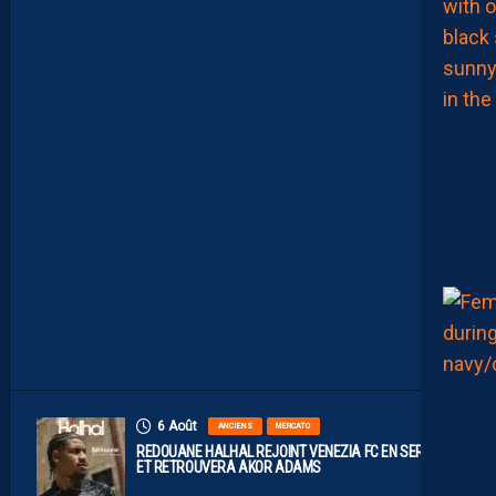
R
I
E
N
C
E
S
I
N
S
I
D
E
A
V
E
C
S
E
R
S
O
U
6 Août
ANCIENS
MERCATO
REDOUANE HALHAL REJOINT VENEZIA FC EN SERIE A
ET RETROUVERA AKOR ADAMS