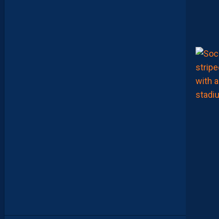
…
L
E
S
I
N
F
O
S
D
E
M
O
H
A
M
E
D
T
O
U
B
A
C
H
E
-
T
E
R