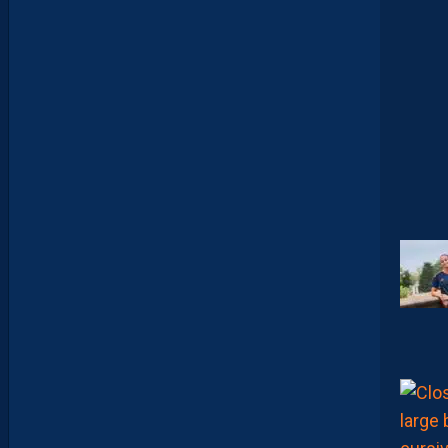
L
U
Z
M
A
N
D
E
L
’
A
F
T
E
R
F
O
O
T
.
L
E
S
R
E
P
L
A
Y
S
S
O