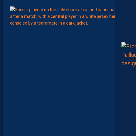
12:00
MERCA
T
É
J
I
S
A
V
A
N
I
E
R
,
B
R
Y
A
N
T
E
I
X
E
I
R
A