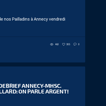
 de nos Pailladins à Annecy vendredi
463
305
0
 DEBRIEF ANNECY-MHSC.
ILLARD: ON PARLE ARGENT!