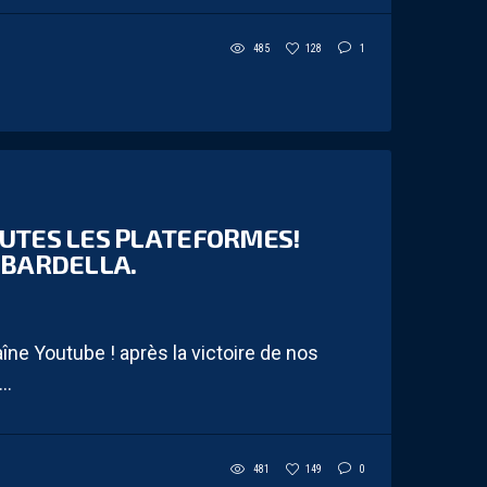
485
128
1
OUTES LES PLATEFORMES!
MBARDELLA.
aîne Youtube ! après la victoire de nos
..
481
149
0