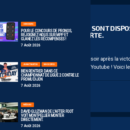
00:00
AP TV
MÉDIAS
CONCOURS
LES REPLAY DU APSHOW SONT DISPO
POUR LE CONCOURS DE PRONOS,
FOCUS SUR JULIEN LAPORTE.
REJOIGNEZ-NOUS SUR MPP ET
GLANEZ LES RÉCOMPENSES !
22 AVRIL 2026
7 Août 2026
Notre show live s’est déroulé hier soir après la vic
AVANT-MATCH
MHSC-DFCO
vendredi dernier, sur notre chaîne Youtube ! Voici les
BIEN RENTRER DANS CE
CHAMPIONNAT DE LIGUE 2 CONTRE LE
PROMU DIJON
7 Août 2026
YTB
MÉDIAS
DAVID GLUZMAN DE L’AFTER FOOT
VOIT MONTPELLIER MONTER
DIRECTEMENT.
7 Août 2026
AP TV
MÉDIAS