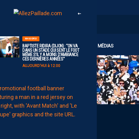
MHSC-DFCO
CLUB
MÉDIAS
BAPTISTE RIDIRA (DIJON) : “ON VA
DANS UN STADE QUI SENT LE FOOT
MÊME S’IL Y A MOINS D’AMBIANCE
CES DERNIÈRES ANNÉES”
AUJOURD'HUI à 12:00
MHSC-DFCO
LE
GROUPE
PAILLADIN
CONTRE
DIJON
AUJOURD'HUI
à
11:00