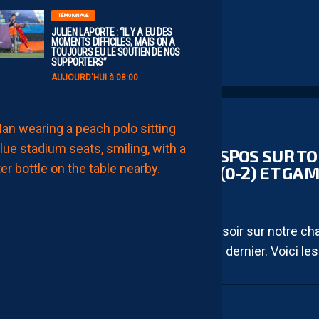
TÉMOIGNAGE
JULIEN LAPORTE : “IL Y A EU DES
YTB
MOMENTS DIFFICILES, MAIS ON A
TOUJOURS EU LE SOUTIEN DE NOS
SUPPORTERS”
AUJOURD'HUI à 08:00
MHSC-DFCO
AP TV
MÉDIAS
QUID
REPLAYS DU APSHOW DISPOS SUR T
DE
LA
DEBRIEF AMIENS-MHSC (0-2) ET GA
CHALEUR
?
DU
29 AVRIL 2026
PROMU
DIJONNAIS
?
Notre show live s’est déroulé hier soir sur notre ch
ZOUMANA
CAMARA
Pailladins contre Amiens vendredi dernier. Voici les.
MAITRISE
SES
SUJETS
AUJOURD'HUI
à
YTB