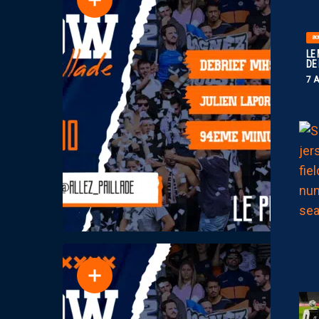
BO
LE
DE
7 