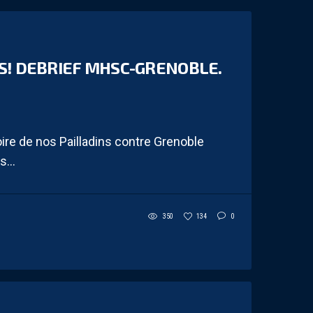
S! DEBRIEF MHSC-GRENOBLE.
toire de nos Pailladins contre Grenoble
...
350
134
0