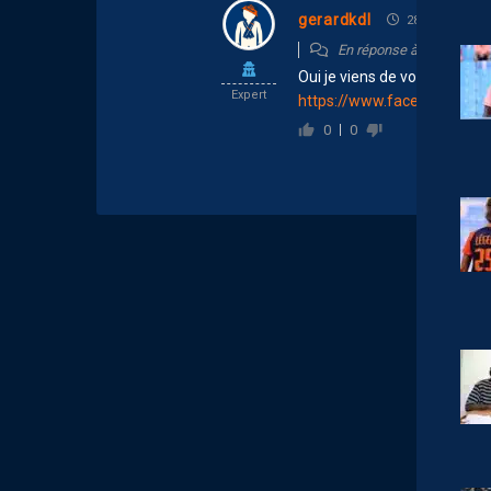
gerardkdl
28 mai 2026 18
En réponse à
G Rukund
Oui je viens de voir ça sur F
Expert
https://www.facebook.com
0
0