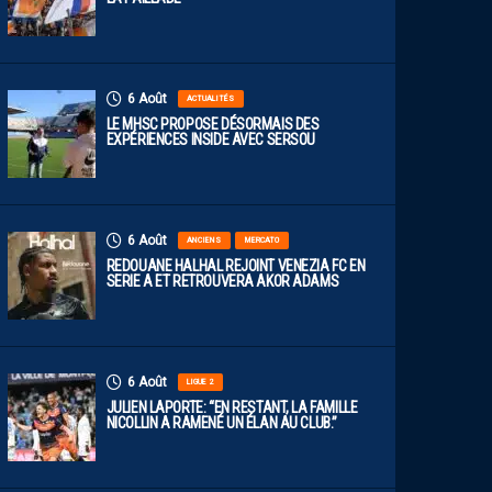
6 Août
ACTUALITÉS
LE MHSC PROPOSE DÉSORMAIS DES
EXPÉRIENCES INSIDE AVEC SERSOU
6 Août
ANCIENS
MERCATO
REDOUANE HALHAL REJOINT VENEZIA FC EN
SERIE A ET RETROUVERA AKOR ADAMS
6 Août
LIGUE 2
JULIEN LAPORTE: “EN RESTANT, LA FAMILLE
NICOLLIN A RAMENÉ UN ÉLAN AU CLUB.”