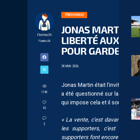
TÉMOIGNAGE
JONAS MARTIN : 
Flomhsc34
LIBERTÉ AUX NO
Flomhsc34
POUR GARDER L’
28 MAI 2026
Jonas Martin était l’invité de 
1140
a été questionné sur la vente d
qui impose cela et il souhaite qu
45
« La vente, c’est davantage une
2
les supporters, c’est le cas
supporters font encore grève l