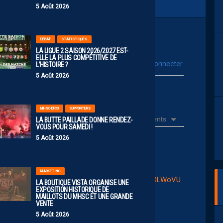
5 Août 2026
DÉBAT
STATISTIQUES
LA LIGUE 2 SAISON 2026/2027 EST-
ELLE LA PLUS COMPÉTITIVE DE
vous connecter
L’HISTOIRE ?
Se connecter avec :
5 Août 2026
ur poster un commentaire
MHSC-DFCO
SUPPORTERS
Récents
LA BUTTE PAILLADE DONNE RENDEZ-
VOUS POUR SAMEDI !
5 Août 2026
NCG
MARKETING
/posts/pfbid02xWdfbWB1Zob9UmtHMjsaQxLUBDLWoVU
LA BOUTIQUE VISTA ORGANISE UNE
EXPOSITION HISTORIQUE DE
t3f87l
MAILLOTS DU MHSC ET UNE GRANDE
VENTE
5 Août 2026