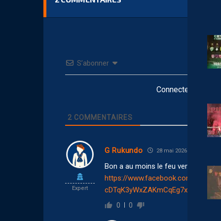
S’abonner
Connectez-vous po
2
COMMENTAIRES
G Rukundo
28 mai 2026 17:35
Bon a au moins le feu vert de la D
https://www.facebook.com/MHSC
Expert
cDTqK3yWxZAKmCqEg7xLHj95VMyN
0
0