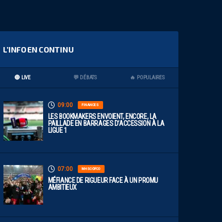
L’INFO EN CONTINU
🔴 LIVE
💬 DÉBATS
🔥 POPULAIRES
09:00
FINANCES
LES BOOKMAKERS ENVOIENT, ENCORE, LA
PAILLADE EN BARRAGES D’ACCESSION À LA
LIGUE 1
07:00
MHSC-DFCO
MÉFIANCE DE RIGUEUR FACE À UN PROMU
AMBITIEUX