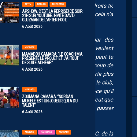
 c’est compliqué. Quand on voit les droits tv,
AP TV
MÉDIAS
MHSC-DFCO
APSHOW, C’EST LA REPRISE! CE SOIR
on a maintenant et ce qu’on avait avant, cela n’a
21H SUR YOUTUBE. INVITÉ DAVID
GLUZMAN DE L’AFTER FOOT.
6 Août 2026
e le club, ou de se faire racheter par des
ièrement, ça doit être compliqué. S’ils veulent
MERCATO
MAMADOU CAMARA: “LE COACH M’A
u professionnel, alors oui, la formation peut te
PRÉSENTÉ LE PROJET ET J’AI TOUT
DE SUITE ADHÉRÉ.”
e un ou deux joueurs mais il y a beaucoup de
6 Août 2026
nte. Il faudrait revoir peut-être de repartir plus
uillent cela. C’est triste car j’ai connu le club,
nt. Mais si on veut le bien du club, est-ce qu’il
MERCATO
ZOUMANA CAMARA: “NORDAN
t peser le pour et le contre mais si l’on veut que
MUKIELE EST UN JOUEUR QUI A DU
TALENT”
au en Ligue 1, c’est peut-être obligé de passer
6 Août 2026
garder son identité ? L’identité du MHSC, de la
ANCIENS
FÉMININES
MERCATO