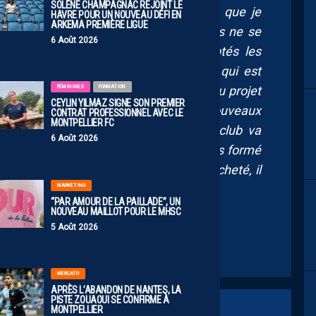
SOLÈNE CHAMPAGNAC REJOINT LE
 est ancrée depuis des années. C’est ce que je
HAVRE POUR UN NOUVEAU DÉFI EN
ARKEMA PREMIÈRE LIGUE
passent la main et après, les supporters ne se
6 Août 2026
. C’est pareil pour les salariés exceptés les
investisseurs mais comme Marc Keller qui est
FÉMININES
FORMATION
raiment une pièce importante du nouveau projet
CEYLIN YILMAZ SIGNE SON PREMIER
) Ne pas laisser toute la liberté aux nouveaux
CONTRAT PROFESSIONNEL AVEC LE
MONTPELLIER FC
ct sur l’ADN du club. J’espère que le club va
6 Août 2026
ve à travers ces valeurs là. Quand tu es formé
 chose qu’on te dit
donc si le club est racheté, il
MARKETING
rs le club. »
“PAR AMOUR DE LA PAILLADE”, UN
NOUVEAU MAILLOT POUR LE MHSC
5 Août 2026
MERCATO
APRÈS L’ABANDON DE NANTES, LA
PISTE ZOUAOUI SE CONFIRME À
MONTPELLIER