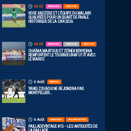
00:02
FÉMININES
SÉLECTION
ROSE KADZERE ET L’ÉQUIPE DU MALAWI
QUALIFIÉES POUR UN QUART DE FINALE
HISTORIQUE DE LA CAN 2026
00:00
FÉMININES
FORMATION
SÉLECTION
CHAÏMA MAATOUG ET ZEÏNEB BENYEBKA
REMPORTENT LE TOURNOI UNAF U17F AVEC
LE MAROC
6 Août
MERCATO
YANIS ZOUAOUI NE REJOINDRA PAS
MONTPELLIER…
6 Août
CHRONIQUES
PAILLADEVINTAGE
PAILLADEVINTAGE #15 – LES ANTIQUITÉS DE
LA PAILLADE