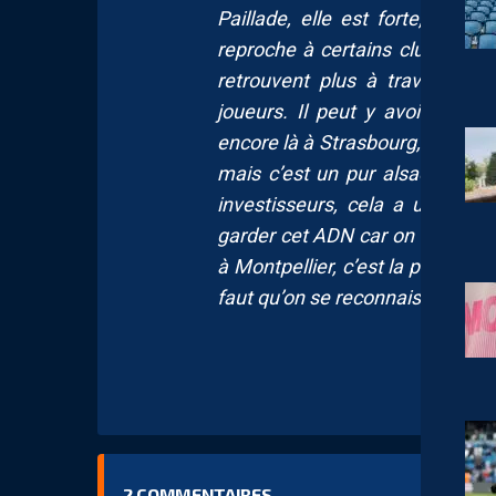
Paillade, elle est forte, elle
reproche à certains clubs. Ils 
retrouvent plus à travers cela
joueurs. Il peut y avoir des 
encore là à Strasbourg, c’est v
mais c’est un pur alsacien. (…
investisseurs, cela a un impa
garder cet ADN car on se retrou
à Montpellier, c’est la première
faut qu’on se reconnaisse à trave
2
COMMENTAIRES