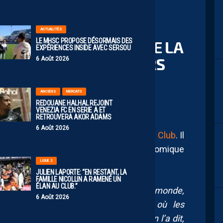
ACTUALITÉS
LE MHSC PROPOSE DÉSORMAIS DES
“NE PAS LAISSER TOUTE LA
EXPÉRIENCES INSIDE AVEC SERSOU
UVEAUX INVESTISSEURS
6 Août 2026
ADN DU CLUB”
ANCIENS
MERCATO
REDOUANE HALHAL REJOINT
VENEZIA FC EN SERIE A ET
RETROUVERA AKOR ADAMS
6 Août 2026
Bertrand Queneutte dans
Montpellier Sport Club
. Il
u MHSC. Pour lui, c’est une réalité économique
e l’identité du club soit sauvegardée.
LIGUE 2
JULIEN LAPORTE: “EN RESTANT, LA
FAMILLE NICOLLIN A RAMENÉ UN
ÉLAN AU CLUB.”
 nécessité. C’est difficile pour tout le monde,
6 Août 2026
 à Strasbourg avec la multipropriété où les
e premier quart d’heure…Mais comme on l’a dit,