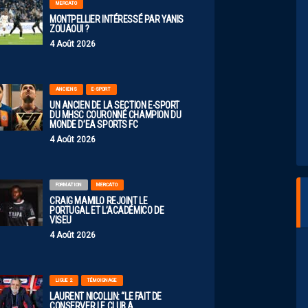
MERCATO
MONTPELLIER INTÉRESSÉ PAR YANIS
ZOUAOUI ?
4 Août 2026
ANCIENS
E-SPORT
UN ANCIEN DE LA SECTION E-SPORT
DU MHSC COURONNÉ CHAMPION DU
MONDE D’EA SPORTS FC
4 Août 2026
FORMATION
MERCATO
CRAIG MAMILO REJOINT LE
PORTUGAL ET L’ACADÉMICO DE
VISEU
4 Août 2026
LIGUE 2
TÉMOIGNAGE
LAURENT NICOLLIN: “LE FAIT DE
CONSERVER LE CLUB A