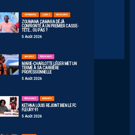
:51
o
INFIRMERIE
LIGUE 2
MHSC-DFCO
acebook :
ZOUMANA CAMARA DÉJÀ
CONFRONTÉ À UN PREMIER CASSE-
/share/1EE1ndTS6p/
TÊTE… OU PAS ?
5 Août 2026
ANCIENS
FÉMININES
MARIE-CHARLOTTE LÉGER MET UN
TERME À SA CARRIÈRE
PROFESSIONNELLE
5 Août 2026
FÉMININES
MERCATO
KETHNA LOUIS REJOINT BIEN LE FC
FLEURY 91
5 Août 2026