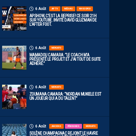
6 Août
AP TV
MÉDIAS
MHSC-DFCO
APSHOW, C’EST LA REPRISE! CE SOIR 21H
SUR YOUTUBE. INVITÉ DAVID GLUZMAN DE
L’AFTER FOOT.
6 Août
MERCATO
MAMADOU CAMARA: “LE COACH M’A
PRÉSENTÉ LE PROJET ET J’AI TOUT DE SUITE
ADHÉRÉ.”
6 Août
MERCATO
ZOUMANA CAMARA: “NORDAN MUKIELE EST
UN JOUEUR QUI A DU TALENT”
6 Août
ANCIENS
FÉMININES
MERCATO
SOLÈNE CHAMPAGNAC REJOINT LE HAVRE