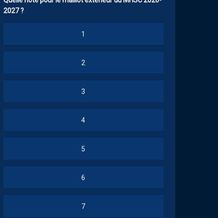
Quelle note pour le maillot extérieur du MHSC 2026-
2027 ?
1
2
3
4
5
6
7