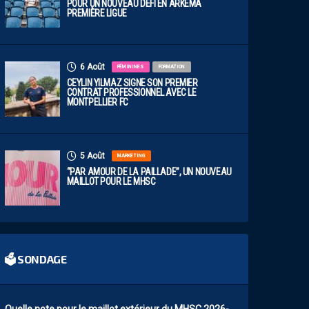
POUR UN NOUVEAU DÉFI EN ARKEMA
PREMIÈRE LIGUE
6 Août
FÉMININES
FORMATION
CEYLIN YILMAZ SIGNE SON PREMIER
CONTRAT PROFESSIONNEL AVEC LE
MONTPELLIER FC
5 Août
MARKETING
“PAR AMOUR DE LA PAILLADE”, UN NOUVEAU
MAILLOT POUR LE MHSC
🗳 SONDAGE