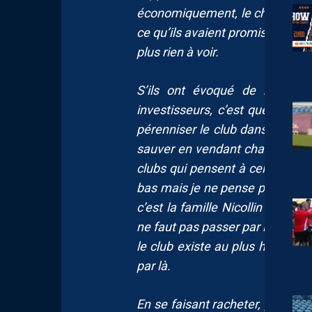
économiquement, le championnat
ce qu’ils avaient promis, ce qu’
plus rien à voir.
S’ils ont évoqué de revendr
investisseurs, c’est que financ
pérenniser le club dans le milie
sauver en vendant chaque anné
clubs qui pensent à cela, à la ve
bas mais je ne pense pas qu’ils ve
c’est la famille Nicollin forcéme
ne faut pas passer par là ? Il fau
le club existe au plus haut nive
par là.
En se faisant racheter, peut-on 