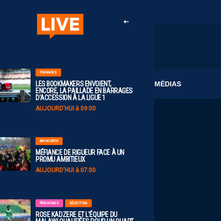
FINANCES
CLUB
MÉDIAS
LES BOOKMAKERS ENVOIENT,
ENCORE, LA PAILLADE EN BARRAGES
D’ACCESSION À LA LIGUE 1
AUJOURD'HUI à 09:00
MHSC-DFCO
MÉFIANCE DE RIGUEUR FACE À UN
PROMU AMBITIEUX
AUJOURD'HUI à 07:00
FÉMININES
SÉLECTION
ROSE KADZERE ET L’ÉQUIPE DU