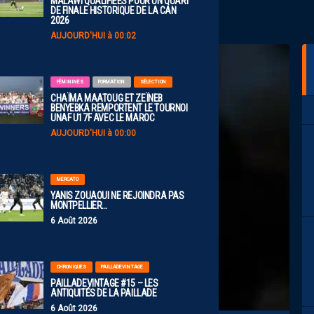
MALAWI QUALIFIÉES POUR UN QUART
DE FINALE HISTORIQUE DE LA CAN
2026
AUJOURD'HUI à 00:02
FÉMININES
FORMATION
SÉLECTION
CHAÏMA MAATOUG ET ZEÏNEB
BENYEBKA REMPORTENT LE TOURNOI
UNAF U17F AVEC LE MAROC
AUJOURD'HUI à 00:00
MERCATO
YANIS ZOUAOUI NE REJOINDRA PAS
MONTPELLIER…
6 Août 2026
CHRONIQUES
PAILLADEVINTAGE
PAILLADEVINTAGE #15 – LES
ANTIQUITÉS DE LA PAILLADE
6 Août 2026