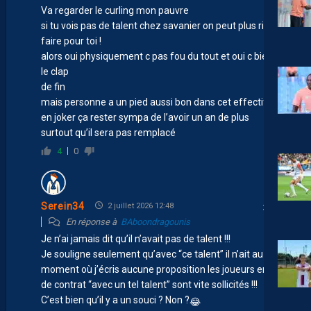
Va regarder le curling mon pauvre
si tu vois pas de talent chez savanier on peut plus rien
faire pour toi !
alors oui physiquement c pas fou du tout et oui c bientôt
le clap
de fin
mais personne a un pied aussi bon dans cet effectif
en joker ça rester sympa de l’avoir un an de plus
surtout qu’il sera pas remplacé
4
0
Serein34
2 juillet 2026 12:48
En réponse à
BAboondragounis
Je n’ai jamais dit qu’il n’avait pas de talent !!!
Je souligne seulement qu’avec “ce talent” il n’ait au
moment où j’écris aucune proposition les joueurs en fin
de contrat “avec un tel talent” sont vite sollicités !!!
C’est bien qu’il y a un souci ? Non ?
😂