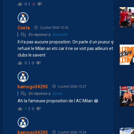
0
-2
Costa
2 juillet 2026 12:55
En réponse à
Serein34
Il n’a pas aucune proposition. On parle d un joueur qui a
refusé le Milan ac etc car il ne se voit pas ailleurs et les
clubs le savent
0
0
bamogo34290
2 juillet 2026 13:27
En réponse à
Costa
Ah la fameuse proposition de l AC Milan 😂
1
0
bamogo34290
2 juillet 2026 13:24