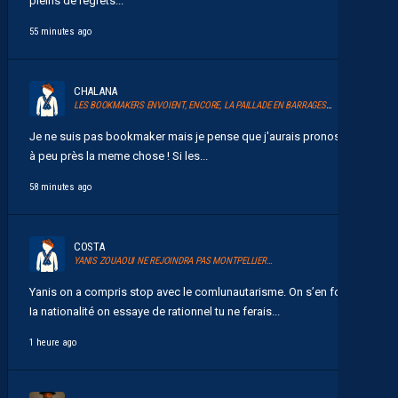
pleins de regrets...
55 minutes ago
CHALANA
LES BOOKMAKERS ENVOIENT, ENCORE, LA PAILLADE EN BARRAGES D’ACCESSION À LA LIGUE 1
Je ne suis pas bookmaker mais je pense que j'aurais pronostiqué
à peu près la meme chose ! Si les...
58 minutes ago
COSTA
YANIS ZOUAOUI NE REJOINDRA PAS MONTPELLIER…
Yanis on a compris stop avec le comlunautarisme. On s’en fou de
Ia nationalité on essaye de rationnel tu ne ferais...
1 heure ago