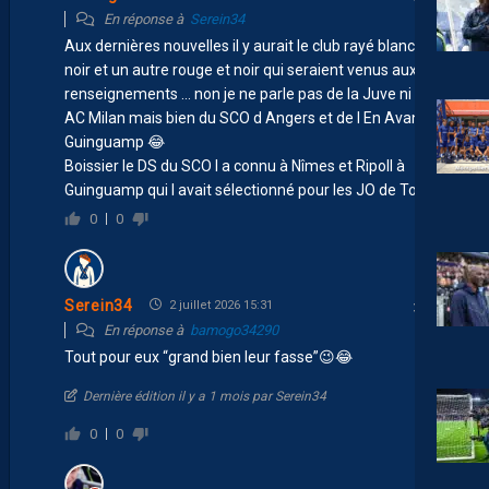
En réponse à
Serein34
Aux dernières nouvelles il y aurait le club rayé blanc et
noir et un autre rouge et noir qui seraient venus aux
renseignements … non je ne parle pas de la Juve ni de l
AC Milan mais bien du SCO d Angers et de l En Avant
Guinguamp 😂
Boissier le DS du SCO l a connu à Nîmes et Ripoll à
Guinguamp qui l avait sélectionné pour les JO de Tokyo.
0
0
Serein34
2 juillet 2026 15:31
En réponse à
bamogo34290
Tout pour eux “grand bien leur fasse” 😉 😂
Dernière édition il y a 1 mois par Serein34
0
0