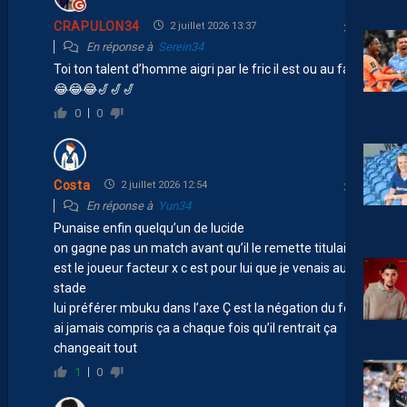
CRAPULON34
2 juillet 2026 13:37
En réponse à
Serein34
Toi ton talent d’homme aigri par le fric il est ou au fait 😂
😂😂😂🎷🎷🎷
0
0
Costa
2 juillet 2026 12:54
En réponse à
Yun34
Punaise enfin quelqu’un de lucide
on gagne pas un match avant qu’il le remette titulaire. C
est le joueur facteur x c est pour lui que je venais au
stade
lui préférer mbuku dans l’axe Ç est la négation du foot j
ai jamais compris ça a chaque fois qu’il rentrait ça
changeait tout
1
0