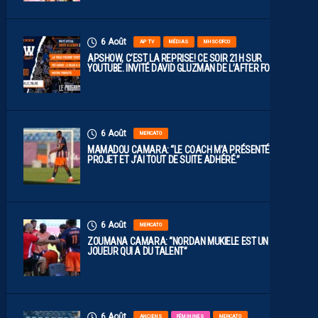
6 Août
AP TV
MÉDIAS
MHSC-DFCO
APSHOW, C’EST LA REPRISE! CE SOIR 21H SUR
YOUTUBE. INVITÉ DAVID GLUZMAN DE L’AFTER FOOT.
6 Août
MERCATO
MAMADOU CAMARA: “LE COACH M’A PRÉSENTÉ LE
PROJET ET J’AI TOUT DE SUITE ADHÉRÉ.”
6 Août
MERCATO
ZOUMANA CAMARA: “NORDAN MUKIELE EST UN
JOUEUR QUI A DU TALENT”
6 Août
ANCIENS
FÉMININES
MERCATO