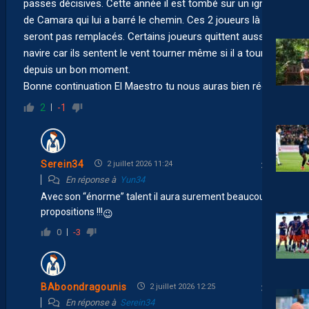
passes décisives. Cette année il est tombé sur un ignare
de Camara qui lui a barré le chemin. Ces 2 joueurs là ne
seront pas remplacés. Certains joueurs quittent aussi le
navire car ils sentent le vent tourner même si il a tourné
depuis un bon moment.
Bonne continuation El Maestro tu nous auras bien régalé.
2
-1
Serein34
2 juillet 2026 11:24
En réponse à
Yun34
Avec son “énorme” talent il aura surement beaucoup de
propositions !!!
😉
0
-3
BAboondragounis
2 juillet 2026 12:25
En réponse à
Serein34