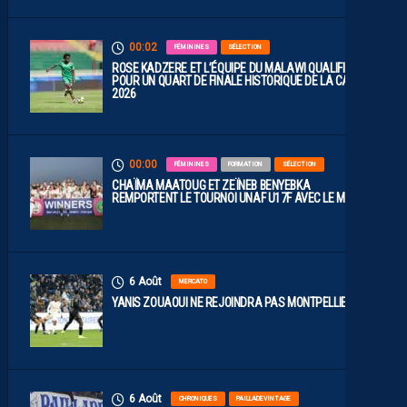
00:02
FÉMININES
SÉLECTION
ROSE KADZERE ET L’ÉQUIPE DU MALAWI QUALIFIÉES
POUR UN QUART DE FINALE HISTORIQUE DE LA CAN
2026
00:00
FÉMININES
FORMATION
SÉLECTION
CHAÏMA MAATOUG ET ZEÏNEB BENYEBKA
REMPORTENT LE TOURNOI UNAF U17F AVEC LE MAROC
6 Août
MERCATO
YANIS ZOUAOUI NE REJOINDRA PAS MONTPELLIER…
6 Août
CHRONIQUES
PAILLADEVINTAGE