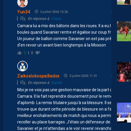
Yun34
2 juillet 2026 15:26
En réponse à
Costa
Camara lui a mis des bâtons dans les roues. Il a eu les
boules quand Savanier rentre et égalise sur coup franc.
Un joueur de ballon comme Savanier on est pas prêt
d’en revoir un avant bien longtemps à la Mosson
2
0
Zaikoslokospaillados
3 juillet 2026 11:31
En réponse à
Yun34
Moi je ne vois pas une gestion mauvaise de la part de
Camara. Il la fait reprendre doucement pour le remettre
d’aplomb. La remis titulaire jusqu’à sa blessure. Il se
trouve que durant cette période de blessure on a fait le
meilleur enchaînements de match qui nous a permis de
recoller au place barrages. J’étais un défenseur de
Savanier et je m’attendais a le voir revenir revanchard