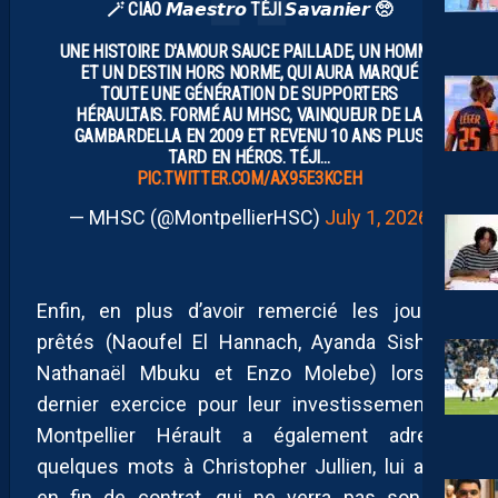
🪄 CIAO 𝙈𝙖𝙚𝙨𝙩𝙧𝙤 TÉJI 𝙎𝙖𝙫𝙖𝙣𝙞𝙚𝙧 🥺
UNE HISTOIRE D'AMOUR SAUCE PAILLADE, UN HOMME
ET UN DESTIN HORS NORME, QUI AURA MARQUÉ
TOUTE UNE GÉNÉRATION DE SUPPORTERS
HÉRAULTAIS. FORMÉ AU MHSC, VAINQUEUR DE LA
GAMBARDELLA EN 2009 ET REVENU 10 ANS PLUS
TARD EN HÉROS. TÉJI…
PIC.TWITTER.COM/AX95E3KCEH
— MHSC (@MontpellierHSC)
July 1, 2026
Enfin, en plus d’avoir remercié les joueurs
prêtés (Naoufel El Hannach, Ayanda Sishuba,
Nathanaël Mbuku et Enzo Molebe) lors du
dernier exercice pour leur investissement, le
Montpellier Hérault a également adressé
quelques mots à Christopher Jullien, lui aussi
en fin de contrat, qui ne verra pas son bail