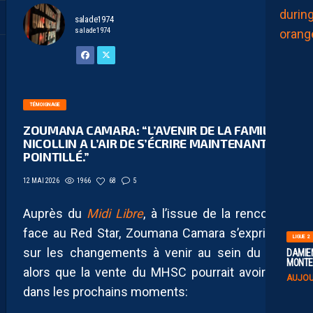
salade1974
salade1974
TÉMOIGNAGE
ZOUMANA CAMARA: “L’AVENIR DE LA FAMILLE
NICOLLIN A L’AIR DE S’ÉCRIRE MAINTENANT EN
POINTILLÉ.”
1966
68
5
12 MAI 2026
Auprès du
Midi Libre
, à l’issue de la rencontre
face au Red Star, Zoumana Camara s’exprimait
LIGUE 2
sur les changements à venir au sein du club
DAMIEN
MONTE 
alors que la vente du MHSC pourrait avoir lieu
AUJOU
dans les prochains moments: