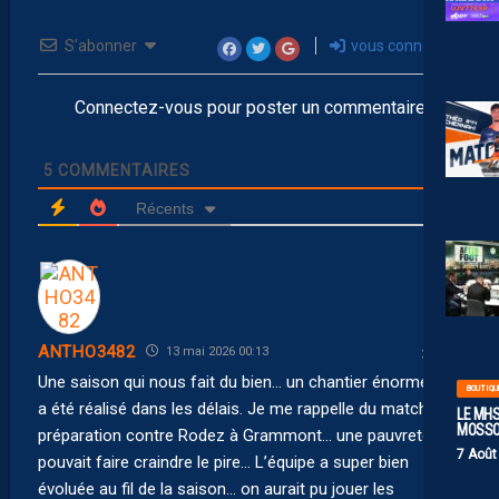
S’abonner
vous connecter
Connectez-vous pour poster un commentaire
5
COMMENTAIRES
Récents
ANTHO3482
13 mai 2026 00:13
Une saison qui nous fait du bien… un chantier énorme qui
BOUTIQU
a été réalisé dans les délais. Je me rappelle du match de
LE MHS
MOSS
préparation contre Rodez à Grammont… une pauvreté qui
7 Août
pouvait faire craindre le pire… L’équipe a super bien
évoluée au fil de la saison… on aurait pu jouer les