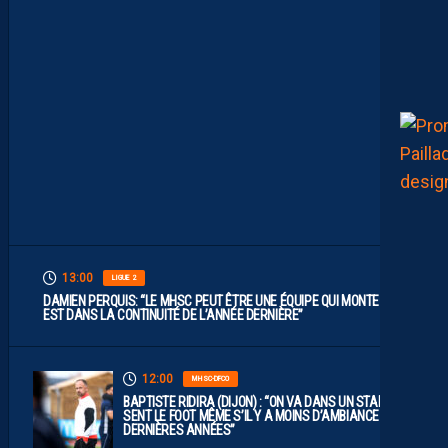
I
L
F
A
U
T
V
I
S
E
R
H
A
U
T
”
13:00
LIGUE 2
DAMIEN PERQUIS: “LE MHSC PEUT ÊTRE UNE ÉQUIPE QUI MONTE S’IL
EST DANS LA CONTINUITÉ DE L’ANNÉE DERNIÈRE”
12:00
MHSC-DFCO
BAPTISTE RIDIRA (DIJON) : “ON VA DANS UN STADE QUI
SENT LE FOOT MÊME S’IL Y A MOINS D’AMBIANCE CES
DERNIÈRES ANNÉES”