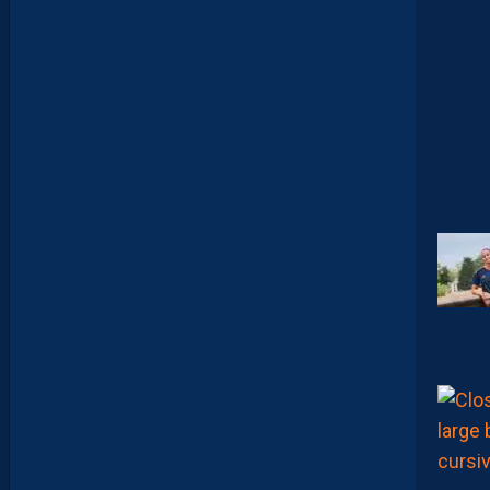
V
E
U
X
P
A
S
P
A
R
A
Î
T
R
E
P
R
É
T
E
N
T
I
E
U
X
,
M
A
I
S
L