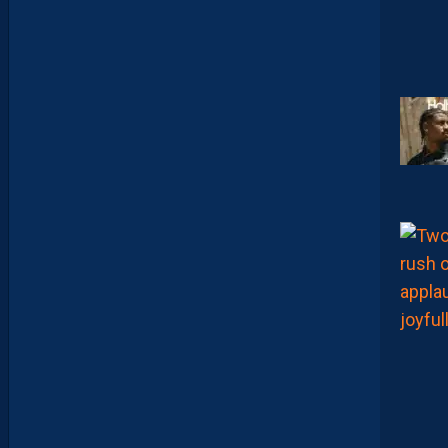
R
A
:
“
I
L
N
E
F
A
U
T
P
A
S
S
E
F
I
X
E
R
D
E
L
I
M
I
T
E
S
.