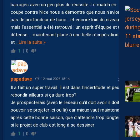
barrages avec un peu plus de réussite. Le match en
coupe contre Nice nous a démontré que nous n’avions
pas de profondeur de banc… et encore loin du niveau L1…
mais l’essentiel a été retrouvé : un esprit d’équipe et une
défense … maintenant place à une belle récupération
et
…
Lire la suite »
1
0
papadave
12 mai 2026 18:14
Il a fait un super travail. Il est dans l’incertitude et peut il
rebondir ailleurs si ça dure trop?
Je prospecterais (avec le reseau qu’il doit avoir il doit
pouvoir se projeter ici ou là) car mieux vaut maintenant
après cette bonne saison, que d’attendre trop longtemps
si le projet de club est long à se dessiner
1
0