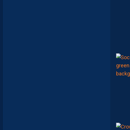
:
“
O
N
A
Q
U
’
U
N
E
E
N
V
I
E
,
C
’
E
S
T
C
O
M
M
E
N
C
E
R
L