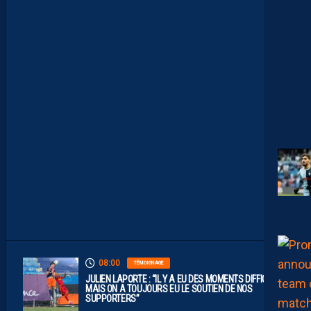
E
M
H
S
C
E
S
T
U
N
C
L
U
B
D
E
L
I
G
U
E
1
”
08:00
TÉMOIGNAGE
JULIEN LAPORTE : “IL Y A EU DES MOMENTS DIFFICILES,
MAIS ON A TOUJOURS EU LE SOUTIEN DE NOS
SUPPORTERS”