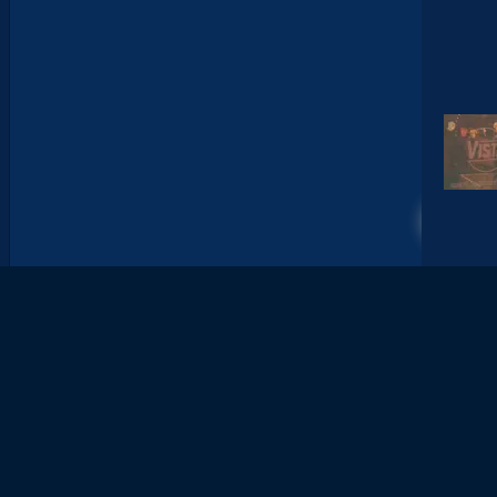
I
J
O
N
N
A
I
S
?
Z
O
U
5
M
A
N
A
C
A
M
A
R
A
M
A
I
T
R
I
S
E
S
E