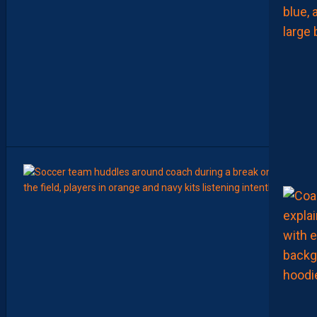
E
C
H
A
M
P
I
O
N
N
A
T
”
15:00
LIGUE 2
Z
O
U
M
A
N
A
C
A
M
A