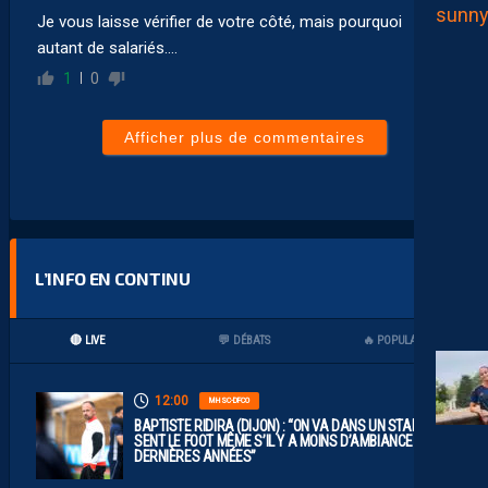
Je vous laisse vérifier de votre côté, mais pourquoi
autant de salariés….
1
0
Afficher plus de commentaires
L’INFO EN CONTINU
🔴 LIVE
💬 DÉBATS
🔥 POPULAIRES
12:00
MHSC-DFCO
BAPTISTE RIDIRA (DIJON) : “ON VA DANS UN STADE QUI
SENT LE FOOT MÊME S’IL Y A MOINS D’AMBIANCE CES
DERNIÈRES ANNÉES”