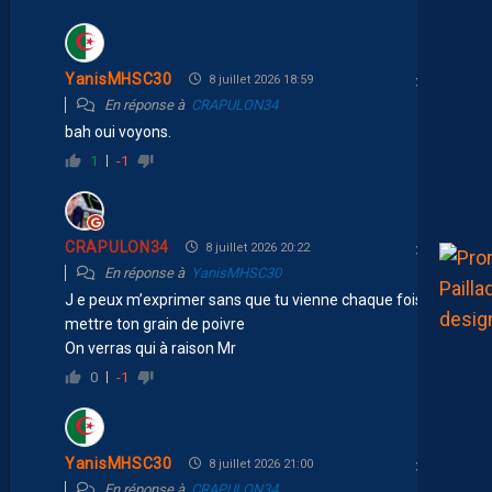
YanisMHSC30
8 juillet 2026 18:59
En réponse à
CRAPULON34
bah oui voyons.
1
-1
CRAPULON34
8 juillet 2026 20:22
En réponse à
YanisMHSC30
J e peux m’exprimer sans que tu vienne chaque fois
mettre ton grain de poivre
On verras qui à raison Mr
0
-1
YanisMHSC30
8 juillet 2026 21:00
En réponse à
CRAPULON34