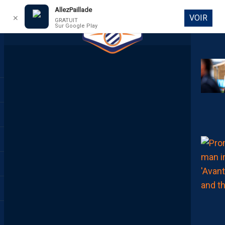
AllezPaillade
VOIR
✕
GRATUIT
Sur Google Play
DIRECT