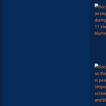
M
A
N
D
E
L
’
A
F
T
E
R
F
O
O
T
.
L
E
S
R
E
P
L
A
Y
S
S
O
N
T
D