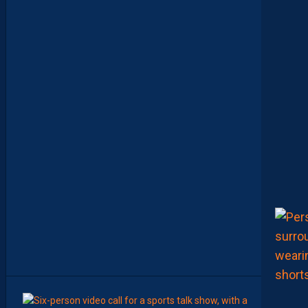
S
I
N
F
O
S
D
E
M
O
H
A
M
E
D
T
O
U
B
A
C
H
E
-
T
E
R
7