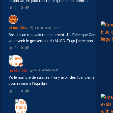
et pas DS, en plus il lui reste qu’un an de contrat,
2
0
elmanifico
8 juillet 2026 19:47
Bsr. J’ai un mauvais ressentiment. J’ai l’idée que Camara
va devenir le gouverneur du MHSC. Et ça j’aime pas.
0
0
laverunois
8 juillet 2026 18:48
Vu le nombre de salariés il va y avoir des licenciements
pour revenir à l’équilibre
1
0