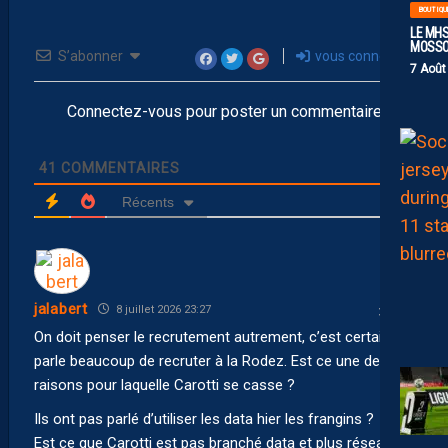
BOUTIQU
LE MHS
MOSS
S’abonner
vous connecter
7 Août
Connectez-vous pour poster un commentaire
41
COMMENTAIRES
Récents
jalabert
8 juillet 2026 23:27
On doit penser le recrutement autrement, c’est certain, on
parle beaucoup de recruter à la Rodez. Est ce une des
raisons pour laquelle Carotti se casse ?
Ils ont pas parlé d’utiliser les data hier les frangins ?
Est ce que Carotti est pas branché data et plus réseau ?