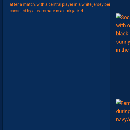
Août
MERCA
T
É
J
I
S
A
V
A
N
I
E
R
,
B
R
Y
A
N
T
E
I
X
E
I
R
A
…
L
E