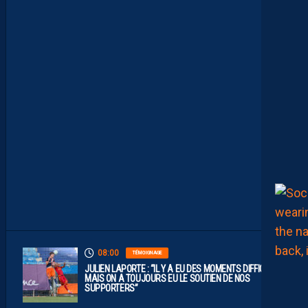
M
H
S
C
E
S
T
U
N
C
L
U
B
D
E
L
I
G
U
E
1
”
08:00
TÉMOIGNAGE
JULIEN LAPORTE : “IL Y A EU DES MOMENTS DIFFICILES,
MAIS ON A TOUJOURS EU LE SOUTIEN DE NOS
SUPPORTERS”