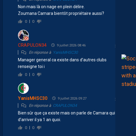
Non mais là on nage en plein délire.
Zoumana Camara bientôt propriétaire aussi?
0
0
CRAPULON34
9 juillet 2026 08:46
En réponse à
YanisMHSC30
Manager general ca existe dans d’autres clubs
renseigne toi i
0
0
YanisMHSC30
9 juillet 2026 09:27
En réponse à
CRAPULON34
Bien sûr que ça existe mais on parle de Camara qui vient
d’arriver il ya 1 an quoi.
0
0