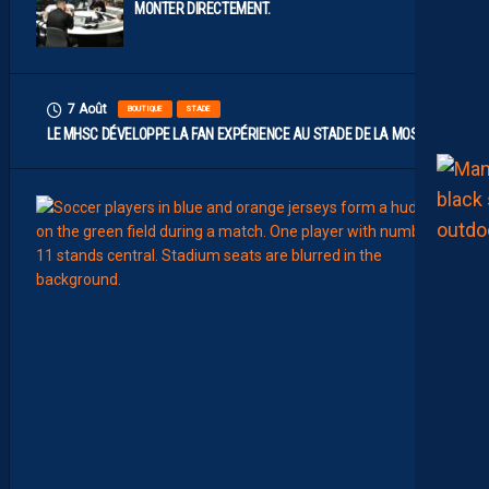
MONTER DIRECTEMENT.
7 Août
BOUTIQUE
STADE
LE MHSC DÉVELOPPE LA FAN EXPÉRIENCE AU STADE DE LA MOSSON
7
Août
EFFECT
L
E
S
N
O
U
V
E
A
U
X
N
U
M
É