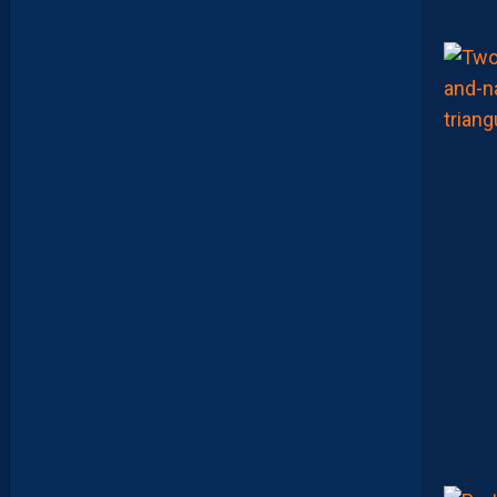
J
O
N
N
A
I
S
?
Z
O
U
M
A
N
A
C
A
M
A
R
A
M
A
I
T
R
I
S
E
S
E
S