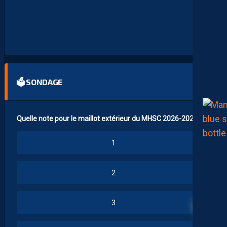
I
S
P
O
S
.
🗳 SONDAGE
Quelle note pour le maillot extérieur du MHSC 2026-2027 ?
1
2
41
3