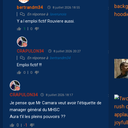
bertrandm34
8 juillet 2026 18:55
En réponse à
laverunois
Y a l emploi fictif Rouviere aussi.
1
0
CRAPULON34
8 juillet 2026 20:27
En réponse à
bertrandm34
Emploi fictif !!!
0
0
CRAPULON34
8 juillet 2026 18:17
Je pense que Mr Camara veut avoir l’étiquette de
manager général du MHSC
Aura t’il les pleins pouvoirs ??
0
-1