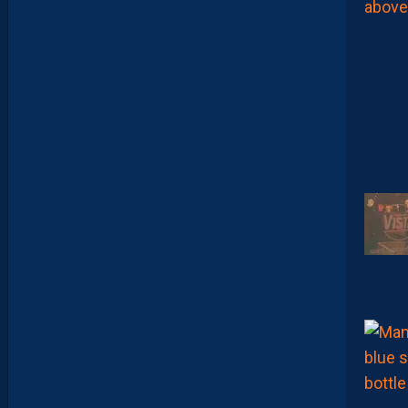
E
U
X
P
A
S
P
A
R
A
I
T
R
E
P
R
É
T
E
N
T
I
E
U
X
,
M
A
I
S
L
E