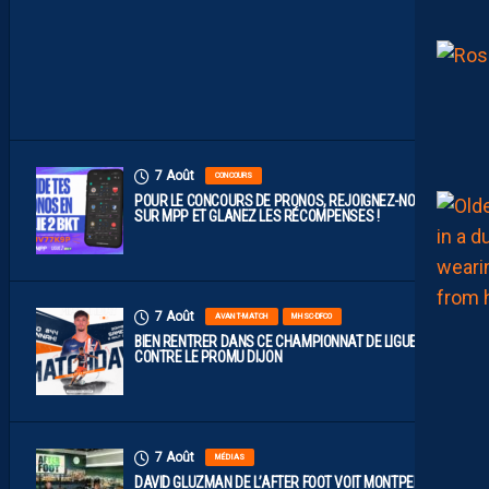
E
À
D
I
J
O
N
7 Août
CONCOURS
POUR LE CONCOURS DE PRONOS, REJOIGNEZ-NOUS
SUR MPP ET GLANEZ LES RÉCOMPENSES !
7 Août
AVANT-MATCH
MHSC-DFCO
BIEN RENTRER DANS CE CHAMPIONNAT DE LIGUE 2
CONTRE LE PROMU DIJON
7 Août
MÉDIAS
DAVID GLUZMAN DE L’AFTER FOOT VOIT MONTPELLIER