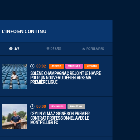
L’INFO EN CONTINU
🔴 LIVE
💬 DÉBATS
🔥 POPULAIRES
00:02
ANCIENS
FÉMININES
MERCATO
SOLÈNE CHAMPAGNAC REJOINT LE HAVRE
POUR UN NOUVEAU DÉFI EN ARKEMA
PREMIÈRE LIGUE
00:00
FÉMININES
FORMATION
CEYLIN YILMAZ SIGNE SON PREMIER
CONTRAT PROFESSIONNEL AVEC LE
MONTPELLIER FC