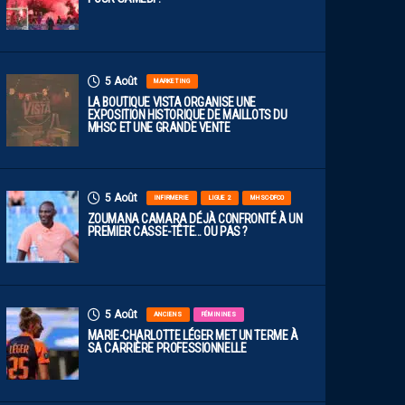
5 Août
MARKETING
LA BOUTIQUE VISTA ORGANISE UNE
EXPOSITION HISTORIQUE DE MAILLOTS DU
MHSC ET UNE GRANDE VENTE
5 Août
INFIRMERIE
LIGUE 2
MHSC-DFCO
ZOUMANA CAMARA DÉJÀ CONFRONTÉ À UN
PREMIER CASSE-TÊTE… OU PAS ?
5 Août
ANCIENS
FÉMININES
MARIE-CHARLOTTE LÉGER MET UN TERME À
SA CARRIÈRE PROFESSIONNELLE