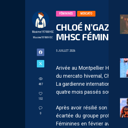
FÉMININES
MERCATO
CHLOÉ N’GAZI OF
Maxime1974MHSC
MHSC FÉMININES
Maxime1974MHSC
5 JUILLET 2026
Arivée au Montpellier Hérault S
du mercato hivernal, Chloé N’Ga
La gardienne internationale algé
487
quatre mois passés sous les co
132
Après avoir résilié son contrat 
0
écartée du groupe professionne
Féminines en février avec un obj