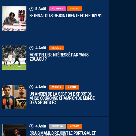
5 Août
FÉMININES
MERCATO
KETHNA LOUIS REJOINT BIEN LE FC FLEURY 91
4 Août
MERCATO
MONTPELLIER INTÉRESSÉ PAR YANIS
ZOUAOUI ?
4 Août
ANCIENS
E-SPORT
UN ANCIEN DE LA SECTION E-SPORT DU
MHSC COURONNÉ CHAMPION DU MONDE
D’EA SPORTS FC
4 Août
FORMATION
MERCATO
CRAIG MAMILO REJOINT LE PORTUGAL ET