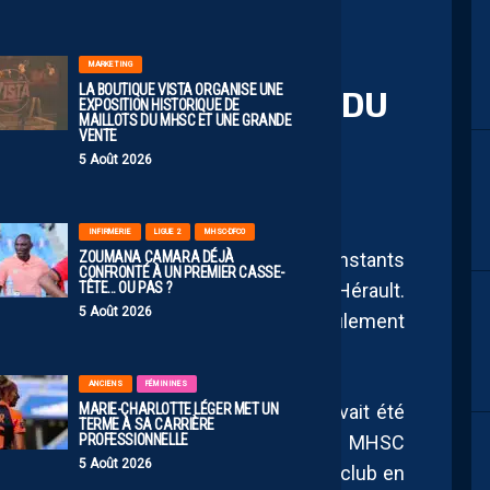
MARKETING
LA BOUTIQUE VISTA ORGANISE UNE
FICIALISE SON DÉPART DU
EXPOSITION HISTORIQUE DE
MAILLOTS DU MHSC ET UNE GRANDE
VENTE
5 Août 2026
INFIRMERIE
LIGUE 2
MHSC-DFCO
ZOUMANA CAMARA DÉJÀ
port Club Féminines dans les derniers instants
CONFRONTÉ À UN PREMIER CASSE-
TÊTE… OU PAS ?
zi ne poursuivra pas l’aventure dans l’Hérault.
5 Août 2026
rienne a officialisé son départ après seulement
uleurs montpelliéraines.
ANCIENS
FÉMININES
MARIE-CHARLOTTE LÉGER MET UN
avec l’Olympique de Marseille, où elle avait été
TERME À SA CARRIÈRE
PROFESSIONNELLE
l, la portière de 30 ans avait rejoint le MHSC
5 Août 2026
ectif clair : contribuer au maintien du club en