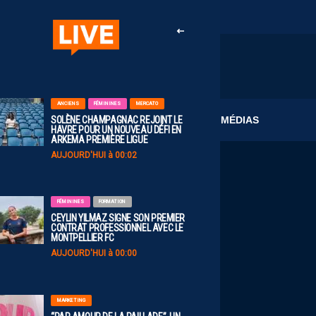
ANCIENS
FÉMININES
MERCATO
CLUB
MÉDIAS
SOLÈNE CHAMPAGNAC REJOINT LE
HAVRE POUR UN NOUVEAU DÉFI EN
ARKEMA PREMIÈRE LIGUE
AUJOURD'HUI à 00:02
FÉMININES
FORMATION
CEYLIN YILMAZ SIGNE SON PREMIER
CONTRAT PROFESSIONNEL AVEC LE
MONTPELLIER FC
AUJOURD'HUI à 00:00
MARKETING