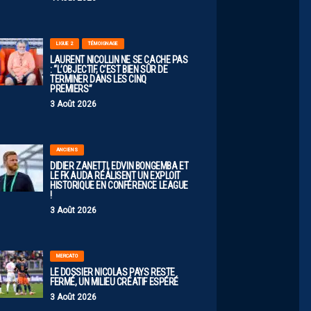
LIGUE 2
TÉMOIGNAGE
LAURENT NICOLLIN NE SE CACHE PAS
: “L’OBJECTIF, C’EST BIEN SÛR DE
TERMINER DANS LES CINQ
PREMIERS”
3 Août 2026
ANCIENS
DIDIER ZANETTI, EDVIN BONGEMBA ET
LE FK AUDA RÉALISENT UN EXPLOIT
HISTORIQUE EN CONFÉRENCE LEAGUE
!
3 Août 2026
MERCATO
LE DOSSIER NICOLAS PAYS RESTE
FERMÉ, UN MILIEU CRÉATIF ESPÉRÉ
3 Août 2026