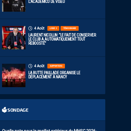
L’ACADÉMICO DE VISEU
4 Août
LIGUE 2
TÉMOIGNAGE
LAURENT NICOLLIN: “LE FAIT DE CONSERVER
LE CLUB A AUTOMATIQUEMENT TOUT
REBOOSTÉ”
4 Août
SUPPORTERS
LA BUTTE PAILLADE ORGANISE LE
DÉPLACEMENT À NANCY
🗳 SONDAGE