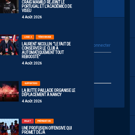
CRAIG MAMILO REJOINT LE
PORTUGAL ET L’ACADÉMICO DE
VISEU
4 Août 2026
LIGUE 2
TÉMOIGNAGE
LAURENT NICOLLIN: “LE FAIT DE
vous connecter
Se connecter avec :
CONSERVER LE CLUB A
AUTOMATIQUEMENT TOUT
REBOOSTÉ”
ur poster un commentaire
4 Août 2026
SUPPORTERS
LA BUTTE PAILLADE ORGANISE LE
DÉPLACEMENT À NANCY
4 Août 2026
BILLET
PRÉPARATION
UNE PROFUSION OFFENSIVE QUI
PROMET DÉJÀ