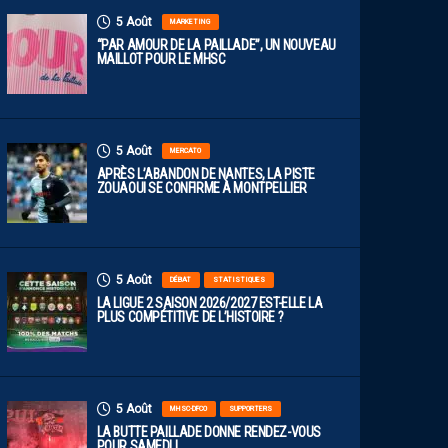
5 Août
MARKETING
“PAR AMOUR DE LA PAILLADE”, UN NOUVEAU
MAILLOT POUR LE MHSC
5 Août
MERCATO
APRÈS L’ABANDON DE NANTES, LA PISTE
ZOUAOUI SE CONFIRME À MONTPELLIER
5 Août
DÉBAT
STATISTIQUES
LA LIGUE 2 SAISON 2026/2027 EST-ELLE LA
PLUS COMPÉTITIVE DE L’HISTOIRE ?
5 Août
MHSC-DFCO
SUPPORTERS
LA BUTTE PAILLADE DONNE RENDEZ-VOUS
POUR SAMEDI !