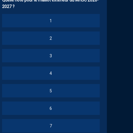
Quelle note pour le maillot extérieur du MHSC 2026-
2027 ?
1
2
3
4
5
6
7