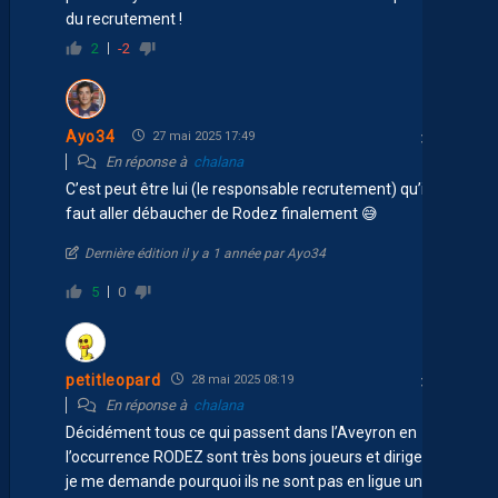
du recrutement !
2
-2
Ayo34
27 mai 2025 17:49
En réponse à
chalana
C’est peut être lui (le responsable recrutement) qu’il
faut aller débaucher de Rodez finalement 😅
Dernière édition il y a 1 année par Ayo34
5
0
petitleopard
28 mai 2025 08:19
En réponse à
chalana
Décidément tous ce qui passent dans l’Aveyron en
l’occurrence RODEZ sont très bons joueurs et dirigeants
je me demande pourquoi ils ne sont pas en ligue un