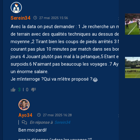
Serein34
27 mai 2025 15:56
Avec la data on peut demander : 1 Je recherche un milieu
de terrain avec des qualités techniques au dessus de la
moyenne ,2 Tirant bien les coups de pieds arrêtés 3 Ne
courant pas plus 10 minutes par match dans ses bons
jours 4 Jouant plutôt pas mal à la pétanque,5 Etant en
surpoids.6 N’aimant pas beaucoup les voyages .7 Ayant
un énorme salaire.
Je m’interroge ?Qui va m’être proposé ?
😂
3
0
Ayo34
27 mai 2025 16:28
En réponse à
Serein34
Ben moi pardi!