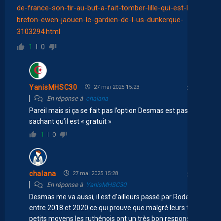
de-france-son-tir-au-but-a-fait-tomber-lille-qui-est-le-
breton-ewen-jaouen-le-gardien-de-l-us-dunkerque-
3103294.html
1
0
YanisMHSC30
27 mai 2025 15:23
En réponse à
chalana
Pareil mais si ça se fait pas l’option Desmas est pas mal
sachant qu’il est « gratuit »
1
0
chalana
27 mai 2025 15:28
En réponse à
YanisMHSC30
Desmas me va aussi, il est d’ailleurs passé par Rodez
entre 2018 et 2020 ce qui prouve que malgré leurs tout
petits moyens les ruthénois ont un très bon responsable