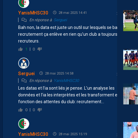
YanisMHSC30
28 mai 2025 14:41
En réponse à
Serguei
Bah non, la data est juste un outil sur lesquels se base le
recrutement ça enlève en rien qu’un club a toujours des
recruteurs.
1
0
Serguei
28 mai 2025 14:58
En réponse à
YanisMHSC30
Les datas et l’ia sont liés je pense. L’un analyse les
données et l’ia les interprètes et les transforment en
fonction des attentes du club: recrutement…
0
0
YanisMHSC30
28 mai 2025 15:19