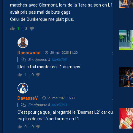
matches avec Clermont, lors de la 1ere saison en L1. Il
avait pris pas mal de buts gags.
Celui de Dunkerque me plaît plus.
1
0
Ronniwood
28 mai 2025 11:20
En réponse à
MHSC63
Il les a fait monter en L1 au moins
1
0
DavasseV
29 mai 2025 15:47
En réponse à
MHSC63
C’est pour ça que j’ai regardé le “Desmas L2” car oui, il a
eu plus de mal à performer en L1
0
0