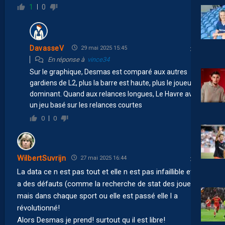
1
0
DavasseV
29 mai 2025 15:45
En réponse à
vince34
Sur le graphique, Desmas est comparé aux autres
gardiens de L2, plus la barre est haute, plus le joueur est
dominant. Quand aux relances longues, Le Havre avait
un jeu basé sur les relances courtes
0
0
WilbertSuvrijn
27 mai 2025 16:44
La data ce n est pas tout et elle n est pas infaillible et elle
a des défauts (comme la recherche de stat des joueurs)
mais dans chaque sport ou elle est passé elle l a
révolutionné!
Alors Desmas je prend! surtout qu il est libre!