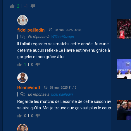
2
-1
fidel pailladin
28 mai 2025 00:34
En réponse à
WilbertSuvrijn
Il fallait regarder ses matchs cette année. Aucune
détente aucun réflexe Le Havre est revenu grâce à
gorgelin et non grâce à lui
1
0
Ronniwood
28 mai 2025 11:15
En réponse à
fidel pailladin
Regarde les matchs de Lecomte de cette saison avec le
salaire qu’il a. Moi je trouve que ça vaut plus le coup
0
0