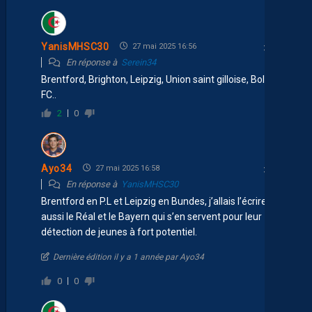
YanisMHSC30
27 mai 2025 16:56
En réponse à
Serein34
Brentford, Brighton, Leipzig, Union saint gilloise, Bologne
FC..
2
0
Ayo34
27 mai 2025 16:58
En réponse à
YanisMHSC30
Brentford en P.L et Leipzig en Bundes, j’allais l’écrire, t’as
aussi le Réal et le Bayern qui s’en servent pour leur
détection de jeunes à fort potentiel.
Dernière édition il y a 1 année par Ayo34
0
0