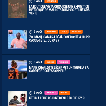
5 Août
MARKETING
LA BOUTIQUE VISTA ORGANISE UNE EXPOSITION
HISTORIQUE DE MAILLOTS DU MHSC ET UNE GRANDE
VENTE
5 Août
INFIRMERIE
LIGUE 2
MHSC-DFCO
ZOUMANA CAMARA DÉJÀ CONFRONTÉ À UN PREMIER
CASSE-TÊTE… OU PAS ?
5 Août
ANCIENS
FÉMININES
MARIE-CHARLOTTE LÉGER MET UN TERME À SA
CARRIÈRE PROFESSIONNELLE
5 Août
FÉMININES
MERCATO
KETHNA LOUIS REJOINT BIEN LE FC FLEURY 91