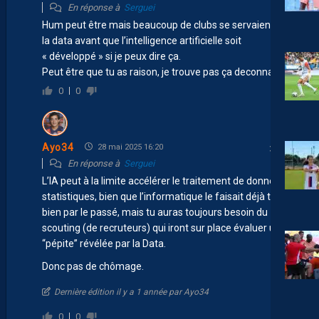
En réponse à
Serguei
Hum peut être mais beaucoup de clubs se servaient de
la data avant que l’intelligence artificielle soit
« développé » si je peux dire ça.
Peut être que tu as raison, je trouve pas ça deconnant.
0
0
Ayo34
28 mai 2025 16:20
En réponse à
Serguei
L’IA peut à la limite accélérer le traitement de données
statistiques, bien que l’informatique le faisait déjà très
bien par le passé, mais tu auras toujours besoin du
scouting (de recruteurs) qui iront sur place évaluer une
“pépite” révélée par la Data.
Donc pas de chômage.
Dernière édition il y a 1 année par Ayo34
0
0