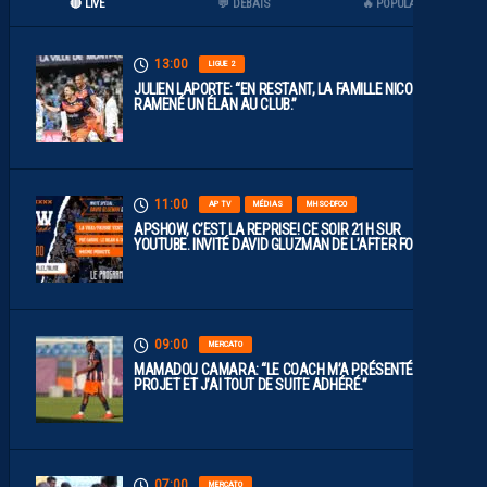
🔴 LIVE
💬 DÉBATS
🔥 POPULAIRES
13:00
LIGUE 2
JULIEN LAPORTE: “EN RESTANT, LA FAMILLE NICOLLIN A
RAMENÉ UN ÉLAN AU CLUB.”
11:00
AP TV
MÉDIAS
MHSC-DFCO
APSHOW, C’EST LA REPRISE! CE SOIR 21H SUR
YOUTUBE. INVITÉ DAVID GLUZMAN DE L’AFTER FOOT.
09:00
MERCATO
MAMADOU CAMARA: “LE COACH M’A PRÉSENTÉ LE
PROJET ET J’AI TOUT DE SUITE ADHÉRÉ.”
07:00
MERCATO