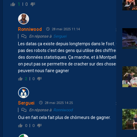
1
0
Ronniwood
28 mai 2025 11:14
En réponse à
Serguei
Les datas ça existe depuis longtemps dans le foot. C’est
pas des robots c’est des gens qui utilise des chiffres et
des données statistiques. Ça marche, et à Montpellier
on peut pas se permettre de cracher sur des choses qui
peuvent nous faire gagner
2
0
Serguei
28 mai 2025 14:25
En réponse à
Ronniwood
Oui en fait cela fait plus de chômeurs de gagner.
0
0