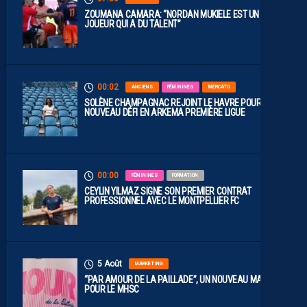
ZOUMANA CAMARA: “NORDAN MUKIELE EST UN
JOUEUR QUI A DU TALENT”
00:02
ANCIENS
FÉMININES
MERCATO
SOLÈNE CHAMPAGNAC REJOINT LE HAVRE POUR UN
NOUVEAU DÉFI EN ARKEMA PREMIÈRE LIGUE
00:00
FÉMININES
FORMATION
CEYLIN YILMAZ SIGNE SON PREMIER CONTRAT
PROFESSIONNEL AVEC LE MONTPELLIER FC
5 Août
MARKETING
“PAR AMOUR DE LA PAILLADE”, UN NOUVEAU MAILLOT
POUR LE MHSC