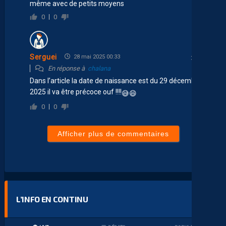
même avec de petits moyens
0
0
Serguei
28 mai 2025 00:33
En réponse à
chalana
Dans l’article la date de naissance est du 29 décembre
2025 il va être précoce ouf !!!!
😅
😄
0
0
Afficher plus de commentaires
L’INFO EN CONTINU