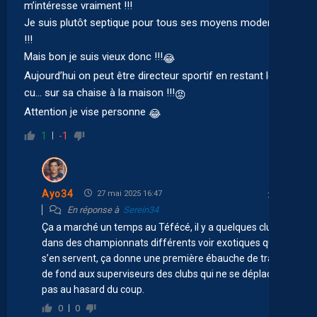
m’intéresse vraiment !!!
Je suis plutôt septique pour tous ses moyens modernes
!!!
Mais bon je suis vieux donc !!!
😂
Aujourd’hui on peut être directeur sportif en restant le
cu… sur sa chaise à la maison !!!
😡
Attention je vise personne
😂
1
-1
Ayo34
27 mai 2025 16:47
En réponse à
Serein34
Ça a marché un temps au Téfécé, il y a quelques clubs
dans des championnats différents voir exotiques qui
s’en servent, ça donne une première ébauche de travail
de fond aux superviseurs des clubs qui ne se déplacent
pas au hasard du coup.
0
0