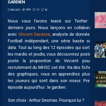
GARDIEN
3098
97
40
27 MAI 2025
Nous vous l’avons teasé sur Twitter ces
derniers jours. Nous lançons en collaboration
avec
Vincent Davasse
, analyste de données de
Football indépendant, une série basée sur la
data. Tout au long des 12 épisodes qui sortiront
les mardis et jeudis, vous découvrirez poste par
poste la proposition de Vincent pour le
recrutement du MHSC cet été. Via des fiches et
des graphiques, vous en apprendrez plus sur
les joueurs qui sont dans son viseur. Premier
épisode aujourd’hui : le gardien.
Son choix : Arthur Desmas. Pourquoi lui ?