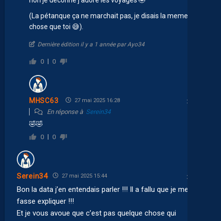
non je déconne j’adore les voyages 🤣
(La pétanque ça ne marchait pas, je disais la meme
chose que toi 😅).
Dernière édition il y a 1 année par Ayo34
0
0
MHSC63
27 mai 2025 16:28
En réponse à
Serein34
🤣🤣
0
0
Serein34
27 mai 2025 15:44
Bon la data j’en entendais parler !!! Il a fallu que je me
fasse expliquer !!!
Et je vous avoue que c’est pas quelque chose qui