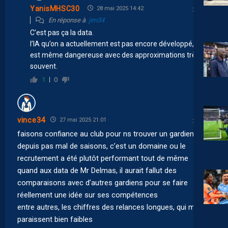
YanisMHSC30
28 mai 2025 14:42
En réponse à
jim34
C’est pas ça la data.
l’IA qu’on a actuellement est pas encore développé, elle
est même dangereuse avec des approximations très
souvent.
1
0
vince34
27 mai 2025 21:01
faisons confiance au club pour ns trouver un gardien !
depuis pas mal de saisons, c’est un domaine ou le
recrutement a été plutôt performant tout de même
quand aux data de Mr Delmas, il aurait fallut des
comparaisons avec d’autres gardiens pour se faire
réellement une idée sur ses compétences
entre autres, les chiffres des relances longues, qui me
paraissent bien faibles