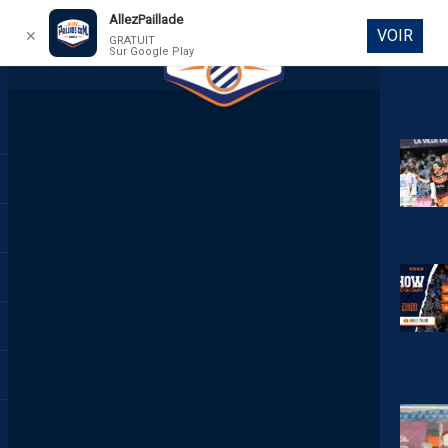
AllezPaillade
VOIR
✕
GRATUIT
Sur Google Play
DIRECT