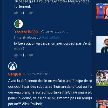
Tu pense qu’il le voudrait Lecomte? Moi j’en doute
fortement..
0
0
YanisMHSC30
28 mai 2025 14:40
En réponse à
fidel pailladin
lol bien sûr, on va garder un mec qui veut pas s’entraîner
trop tôt.
0
0
Serguei
28 mai 2025 00:15
Avec la deficience débile on va faire une équipe de robots
concocté par des robots et l’humain dans tout ça il a le
cerveau branché sur son portable h 24, il ne saura plus
parler, ni écrire, déjà il ne lie plus même pas un bouquin
par an!!! Allez Paillade