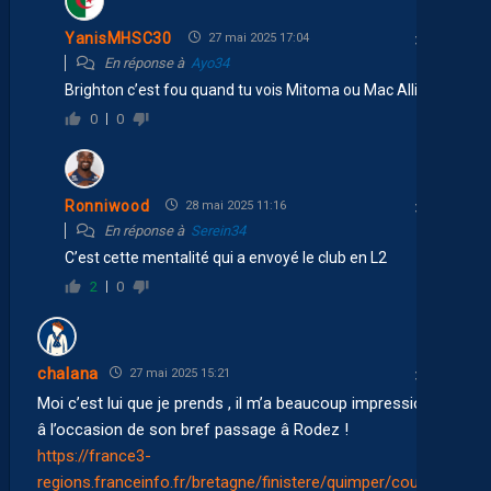
YanisMHSC30
27 mai 2025 17:04
En réponse à
Ayo34
Brighton c’est fou quand tu vois Mitoma ou Mac Allister
0
0
Ronniwood
28 mai 2025 11:16
En réponse à
Serein34
C’est cette mentalité qui a envoyé le club en L2
2
0
chalana
27 mai 2025 15:21
Moi c’est lui que je prends , il m’a beaucoup impressionné
â l’occasion de son bref passage â Rodez !
https://france3-
regions.franceinfo.fr/bretagne/finistere/quimper/coupe-