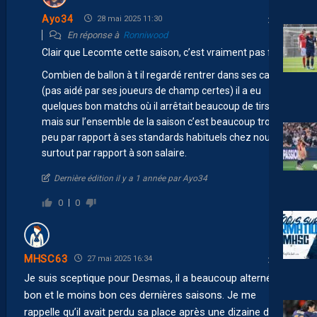
Ayo34
28 mai 2025 11:30
En réponse à
Ronniwood
Clair que Lecomte cette saison, c’est vraiment pas fou…
Combien de ballon à t il regardé rentrer dans ses cages
(pas aidé par ses joueurs de champ certes) il a eu
quelques bon matchs où il arrêtait beaucoup de tirs
mais sur l’ensemble de la saison c’est beaucoup trop
peu par rapport à ses standards habituels chez nous et
surtout par rapport à son salaire.
Dernière édition il y a 1 année par Ayo34
0
0
MHSC63
27 mai 2025 16:34
Je suis sceptique pour Desmas, il a beaucoup alterné le
bon et le moins bon ces dernières saisons. Je me
rappelle qu’il avait perdu sa place après une dizaine de