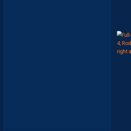
E
N
I
C
O
L
L
I
N
A
R
A
M
E
N
É
U
N
É
L
A
N
A
U
C
L
U
B
.
”