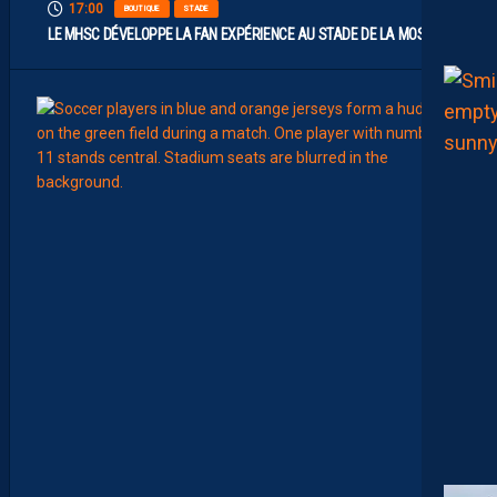
17:00
BOUTIQUE
STADE
LE MHSC DÉVELOPPE LA FAN EXPÉRIENCE AU STADE DE LA MOSSON
15:00
EFFECT
L
E
S
N
O
U
V
E
A
U
X
N
U
M
É
R
O
S
D
E
N
O