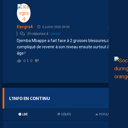
Kevgrs4
6 juillet 2026 09:00
En réponse à
Javary
Djemba Mbappe a fait face à 2 grosses blessures,c’est
compliqué de revenir à son niveau ensuite surtout à son
âge !
0
0
L’INFO EN CONTINU
🔴 LIVE
💬 DÉBATS
🔥 POPULAIRES