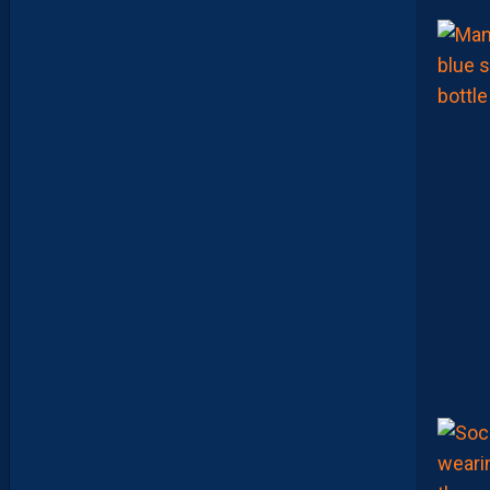
H
O
W
S
0
2
#
0
1
,
I
N
V
I
T
É
D
A
V
I
D
G
L
U
Z
M
A
N
D
E
L
’