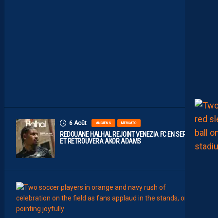
S
I
D
E
A
V
E
C
S
E
R
S
O
U
6 Août
ANCIENS
MERCATO
REDOUANE HALHAL REJOINT VENEZIA FC EN SERIE A
ET RETROUVERA AKOR ADAMS
6
Août
LIGUE 2
J