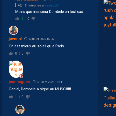
En réponse à
cousin37
Moins que monsieur Dembele en tout cas
1
0
juvenal
5 juillet 2026 16:05
On est mieux au soleil qu a Paris
0
0
jeanhugues
5 juillet 2026 15:14
Genial, Dembele a signé au MHSC!!!!!
1
0