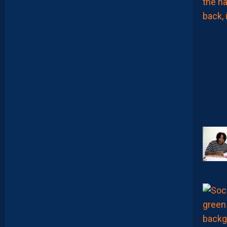
A
F
T
E
R
F
O
O
T
.
L
E
S
R
E
P
L
A
Y
S
S
O
N
T
D
I
S
P
O
S
.