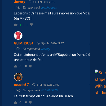
Javary
5 juillet 2026 21:21
En réponse à
jeanhugues
Espérons qu’il fasse meilleure impression que Mbappé
(du MHSC) !
1
-1
GUIMHSC34
5 juillet 2026 21:27
En réponse à
Javary
Oui, maintenant qu’on a un M’Bappé et un Dembélé, on a
une attaque de feu.
0
0
cousin37
5 juillet 2026 23:02
En réponse à
GUIMHSC34
Il fut un temps où nous avions un Oliseh
0
0