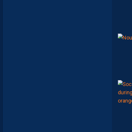
U
L
I
E
N
L
A
P
O
R
T
E
:
“
E
N
R
E
S
T
A
N
T
,
L
A
F
A
M
I
L
L