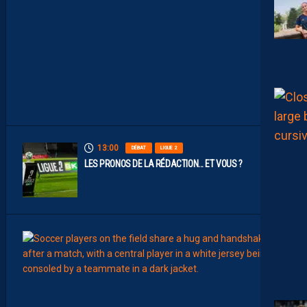
S
P
A
I
L
L
A
D
I
N
S
13:00
DÉBAT
LIGUE 2
LES PRONOS DE LA RÉDACTION… ET VOUS ?
12:00
MERCA
T
É
J
I