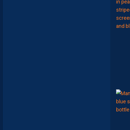
P
R
O
P
O
S
E
D
É
S
O
R
M
A
I
S
D
E
S
E
X
P
É
R
I
E
N
C
E
S
I
N