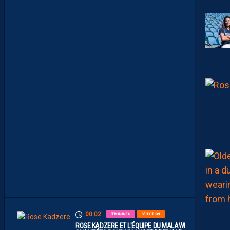
G
U
E
U
R
F
A
C
E
À
U
N
P
R
O
M
U
A
M
B
I
T
I
E
U
X
00:02
FÉMININES
SÉLECTION
ROSE KADZERE ET L’ÉQUIPE DU MALAWI