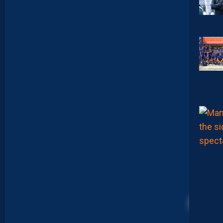
S
O
I
R
2
1
H
S
U
R
Y
O
U
T
U
B
E
.
I
N
V
I
T
É
D
A
11
V
I
D
G
L
U