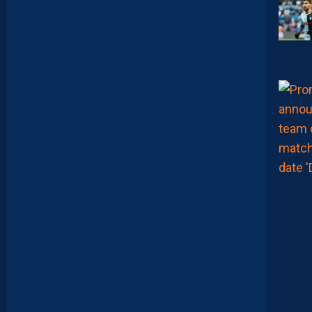
S
A
V
A
N
I
E
R
,
B
R
Y
A
N
T
E
I
X
E
I
R
A
…
L
E
S
I
N
F
O
S
D