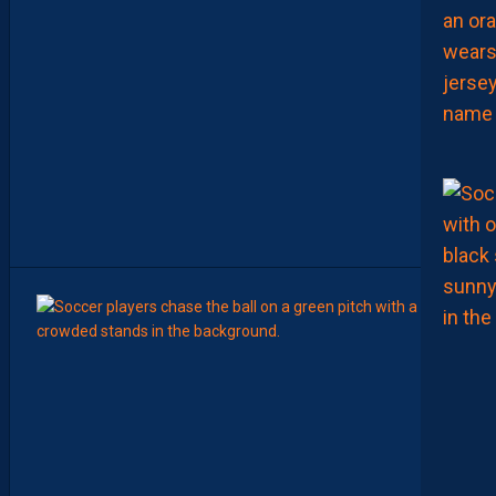
F
U
1
7
F
A
V
E
C
L
E
M
A
R
O
C
6
Août
MERCA
Y
A
N
I
S
Z
O
U
A