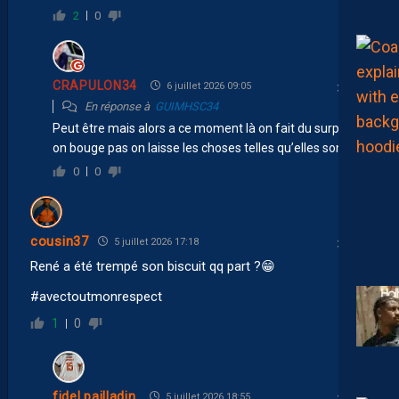
2
0
CRAPULON34
6 juillet 2026 09:05
En réponse à
GUIMHSC34
Peut être mais alors a ce moment là on fait du surplace
on bouge pas on laisse les choses telles qu’elles sont !!!?
0
0
cousin37
5 juillet 2026 17:18
René a été trempé son biscuit qq part ?😁
#avectoutmonrespect
1
0
fidel pailladin
5 juillet 2026 18:55