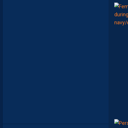
O
U
I
N
E
R
E
J
O
I
N
D
R
A
P
A
S
M
O
N
T
P
E
L
L
I
E
R
…