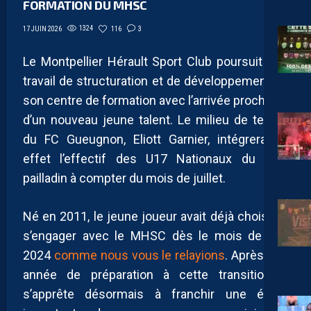
FORMATION DU MHSC
1324
116
3
17 JUIN 2026
Le Montpellier Hérault Sport Club poursuit son
travail de structuration et de développement de
son centre de formation avec l’arrivée prochaine
d’un nouveau jeune talent. Le milieu de terrain
du FC Gueugnon, Eliott Garnier, intégrera en
effet l’effectif des U17 Nationaux du club
pailladin à compter du mois de juillet.
Né en 2011, le jeune joueur avait déjà choisi de
s’engager avec le MHSC dès le mois de juin
2024
comme nous vous le relayions
. Après une
année de préparation à cette transition, il
s’apprête désormais à franchir une étape