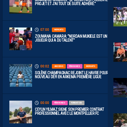
PROJET ET J’AI TOUT DE SUITE ADHÉRÉ.”
07:00
MERCATO
ZOUMANA CAMARA: “NORDAN MUKIELE EST UN
JOUEUR QUI A DU TALENT”
00:02
ANCIENS
FÉMININES
MERCATO
SOLÈNE CHAMPAGNAC REJOINT LE HAVRE POUR UN
NOUVEAU DÉFI EN ARKEMA PREMIÈRE LIGUE
00:00
FÉMININES
FORMATION
CEYLIN YILMAZ SIGNE SON PREMIER CONTRAT
PROFESSIONNEL AVEC LE MONTPELLIER FC