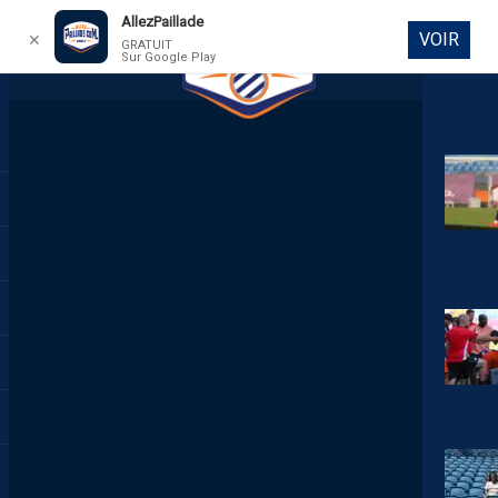
AllezPaillade
VOIR
✕
GRATUIT
Sur Google Play
DIRECT