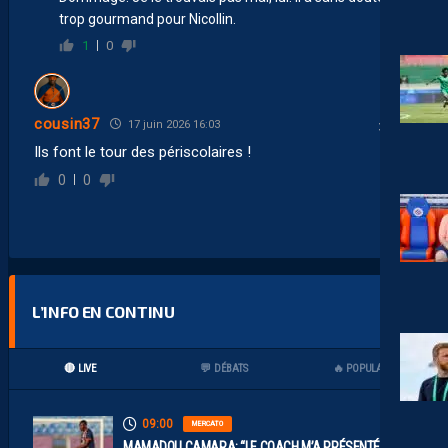
trop gourmand pour Nicollin.
1
0
cousin37
17 juin 2026 16:03
Ils font le tour des périscolaires !
0
0
L’INFO EN CONTINU
🔴 LIVE
💬 DÉBATS
🔥 POPULAIRES
09:00
MERCATO
MAMADOU CAMARA: “LE COACH M’A PRÉSENTÉ LE