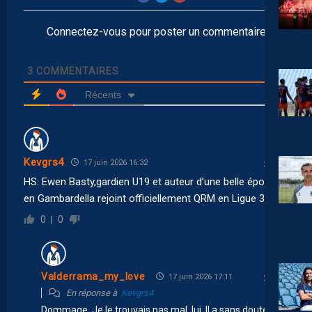
Connectez-vous pour poster un commentaire
3
COMMENTAIRES
Récents
Kevgrs4
17 juin 2026 16:32
HS: Ewen Basty,gardien U19 et auteur d’une belle épopée
en Gambardella rejoint officiellement QRM en Ligue 3
0
0
Valderrama_my_love
17 juin 2026 17:11
En réponse à
Kevgrs4
Dommage. Je le trouvais pas mal, lui. Il a sans doute été