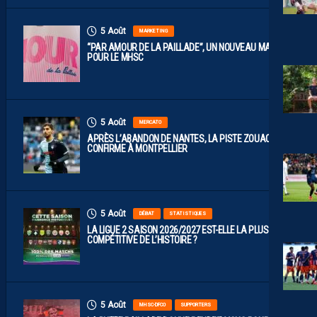
5 Août
MARKETING
“PAR AMOUR DE LA PAILLADE”, UN NOUVEAU MAILLOT
POUR LE MHSC
5 Août
MERCATO
APRÈS L’ABANDON DE NANTES, LA PISTE ZOUAOUI SE
CONFIRME À MONTPELLIER
5 Août
DÉBAT
STATISTIQUES
LA LIGUE 2 SAISON 2026/2027 EST-ELLE LA PLUS
COMPÉTITIVE DE L’HISTOIRE ?
5 Août
MHSC-DFCO
SUPPORTERS