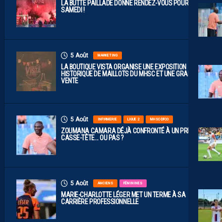
LA BUTTE PAILLADE DONNE RENDEZ-VOUS POUR
SAMEDI !
5 Août
MARKETING
LA BOUTIQUE VISTA ORGANISE UNE EXPOSITION
HISTORIQUE DE MAILLOTS DU MHSC ET UNE GRANDE
VENTE
5 Août
INFIRMERIE
LIGUE 2
MHSC-DFCO
ZOUMANA CAMARA DÉJÀ CONFRONTÉ À UN PREMIER
CASSE-TÊTE… OU PAS ?
5 Août
ANCIENS
FÉMININES
MARIE-CHARLOTTE LÉGER MET UN TERME À SA
CARRIÈRE PROFESSIONNELLE