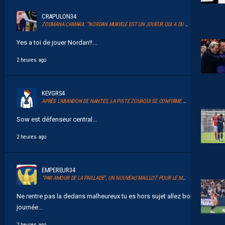
CRAPULON34
ZOUMANA CAMARA: “NORDAN MUKIELE EST UN JOUEUR QUI A DU TALENT”
Yes a toi de jouer Nordan!!...
2 heures ago
KEVGRS4
APRÈS L’ABANDON DE NANTES, LA PISTE ZOUAOUI SE CONFIRME À MONTPELLIER
Sow est défenseur central...
2 heures ago
EMPEREUR34
“PAR AMOUR DE LA PAILLADE”, UN NOUVEAU MAILLOT POUR LE MHSC
Ne rentre pas la dedans malheureux tu es hors sujet allez bonne
journée...
2 heures ago