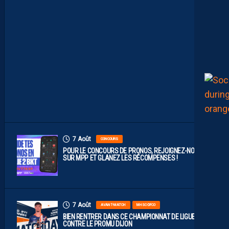
B
A
B
L
E
F
A
C
E
À
D
I
J
O
N
7 Août
CONCOURS
POUR LE CONCOURS DE PRONOS, REJOIGNEZ-NOUS
SUR MPP ET GLANEZ LES RÉCOMPENSES !
7 Août
AVANT-MATCH
MHSC-DFCO
BIEN RENTRER DANS CE CHAMPIONNAT DE LIGUE 2
CONTRE LE PROMU DIJON