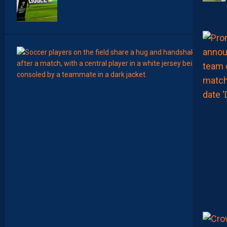
7
Août
MERCA
T
É
J
I
S
A
V
A
N
I
E
R
,
B
R
Y
A
N
T
E
I