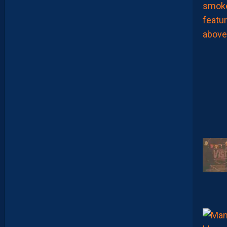
X
E
I
R
A
…
L
E
S
I
N
F
O
S
D
E
M
O
H
A
M
E
D
T
O
U
B
A
C
H
E
-