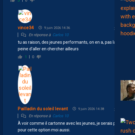
3
0
vince34
9 juin 2026 14:36
En réponse à
Carlos 10
tu as raison, des jeunes performants, on en a, pas la
peine d’aller en chercher ailleurs
1
0
Pailladin du soleil levant
9 juin 2026 14:38
En réponse à
Carlos 10
À voir comme il cartonne avec les jeunes, je serais plus
pour cette option moi aussi.