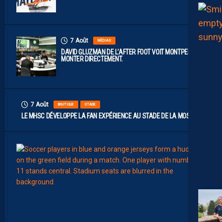
7 Août
MÉDIAS
DAVID GLUZMAN DE L’AFTER FOOT VOIT MONTPELLIER
MONTER DIRECTEMENT.
7 Août
BOUTIQUE
STADE
LE MHSC DÉVELOPPE LA FAN EXPÉRIENCE AU STADE DE LA MOSSON
7
Août
EFFECT
L
E
S
N
O
U
V