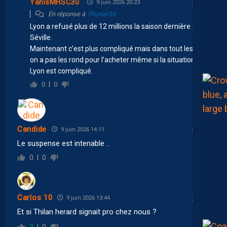
YanisMHSC30
9 juin 2026 20:23
En réponse à
Prunier34
Lyon a refusé plus de 12 millions la saison dernière du FC
Séville.
Maintenant c’est plus compliqué mais dans tout les cas
on a pas les rond pour l’acheter même si la situation de
Lyon est compliqué.
0
0
Candide
9 juin 2026 14:11
Le suspense est intenable ..
0
0
Carlos 10
9 juin 2026 13:44
Et si Thilan herard signait pro chez nous ?