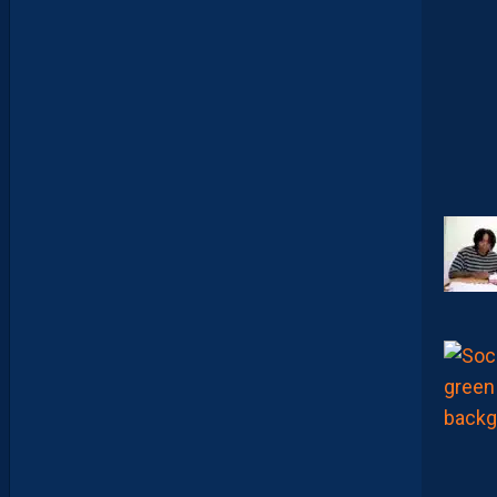
A
V
I
D
G
L
U
Z
M
A
N
D
E
L
’
A
F
T
E
R
F
O
O
T
.
L
E
S
R
E
P
L