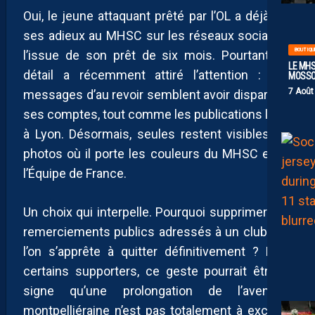
Oui, le jeune attaquant prêté par l’OL a déjà fait
ses adieux au MHSC sur les réseaux sociaux à
BOUTIQU
l’issue de son prêt de six mois. Pourtant, un
LE MHS
détail a récemment attiré l’attention : ces
MOSS
7 Août
messages d’au revoir semblent avoir disparu de
ses comptes, tout comme les publications liées
à Lyon. Désormais, seules restent visibles les
photos où il porte les couleurs du MHSC et de
l’Équipe de France.
Un choix qui interpelle. Pourquoi supprimer des
remerciements publics adressés à un club que
l’on s’apprête à quitter définitivement ? Pour
certains supporters, ce geste pourrait être le
signe qu’une prolongation de l’aventure
montpelliéraine n’est pas totalement à exclure.