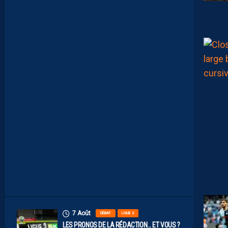
E
A
U
X
N
U
M
É
R
O
S
D
E
N
O
S
P
A
I
L
L
A
D
I
N
S
7 Août
DÉBAT
LIGUE 2
LES PRONOS DE LA RÉDACTION… ET VOUS ?