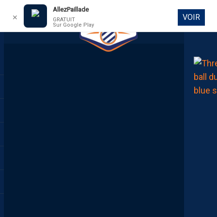
AllezPaillade
VOIR
✕
GRATUIT
Sur Google Play
DIRECT