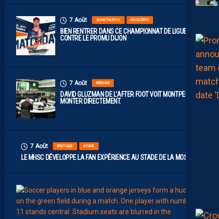
7 Août
AVANT-MATCH
MHSC-DFCO
BIEN RENTRER DANS CE CHAMPIONNAT DE LIGUE 2
CONTRE LE PROMU DIJON
7 Août
MÉDIAS
DAVID GLUZMAN DE L’AFTER FOOT VOIT MONTPELLIER
MONTER DIRECTEMENT.
7 Août
BOUTIQUE
STADE
LE MHSC DÉVELOPPE LA FAN EXPÉRIENCE AU STADE DE LA MOSSON
7
Août
EFFECT
L