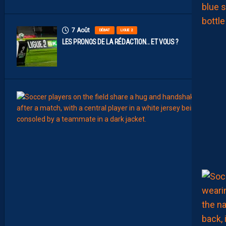
7 Août
DÉBAT
LIGUE 2
LES PRONOS DE LA RÉDACTION… ET VOUS ?
7
Août
MERCA
T
É
J
I
S
A
V
A
N
I
E
R
,
B
R