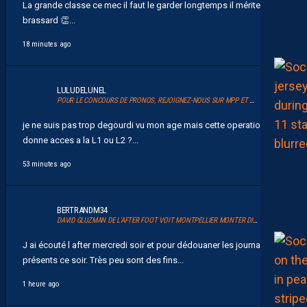
La grande classe ce mec il faut le garder longtemps il mérite le
brassard 👏...
18 minutes ago
LULUDELUNEL
POUR LE CONCOURS DE PRONOS, REJOIGNEZ-NOUS SUR MPP ET GLANEZ LES RÉCOMPENSES !
je ne suis pas trop degourdi vu mon age mais cette operation
donne acces a la L1 ou L2 ?...
53 minutes ago
BERTRANDM34
DAVID GLUZMAN DE L’AFTER FOOT VOIT MONTPELLIER MONTER DIRECTEMENT.
J ai écouté l after mercredi soir et pour dédouaner les journalistes
présents ce soir. Très peu sont des fins...
1 heure ago