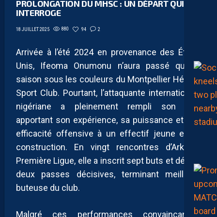
PROLONGATION DU MHSC : UN DÉPART QUI
INTERROGE
880
94
2
18 JUILLET 2025
Arrivée à l’été 2024 en provenance des États-
Unis, Ifeoma Onumonu n’aura passé qu’une
saison sous les couleurs du Montpellier Hérault
Sport Club. Pourtant, l’attaquante internationale
nigériane a pleinement rempli son rôle,
apportant son expérience, sa puissance et son
efficacité offensive à un effectif jeune et en
construction. En vingt rencontres d’Arkema
Première Ligue, elle a inscrit sept buts et délivré
deux passes décisives, terminant meilleure
buteuse du club.
Malgré ces performances convaincantes,