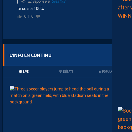
En réponse à
Great'98
te suis à 100%…
0
0
L’INFO EN CONTINU
🔴 LIVE
💬 DÉBATS
🔥 POPULAIRES
09:00
LIGUE 2
MHSC
M
A
M
A
D
O