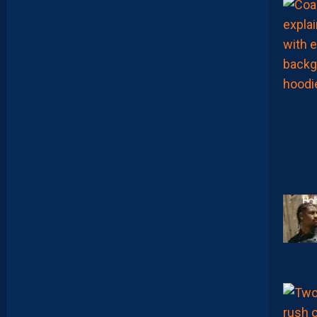
E
N
T
I
E
U
X
,
M
A
I
S
L
E
M
H
S
C
E
S
T
U
N
C
L
U
B
D
E
L
I
G