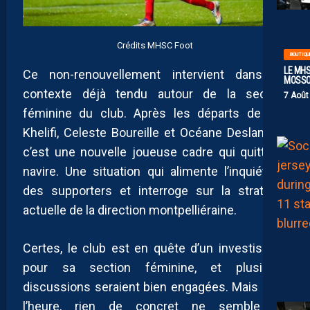
Crédits MHSC Foot
BOUTIQU
LE MHS
Ce non-renouvellement intervient dans un
MOSS
contexte déjà tendu autour de la section
7 Août
féminine du club. Après les départs de Léa
Khelifi, Celeste Boureille et Océane Deslandes,
c’est une nouvelle joueuse cadre qui quitte le
navire. Une situation qui alimente l’inquiétude
des supporters et interroge sur la stratégie
actuelle de la direction montpelliéraine.
Certes, le club est en quête d’un investisseur
pour sa section féminine, et plusieurs
discussions seraient bien engagées. Mais pour
l’heure, rien de concret ne semble se