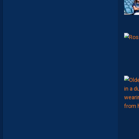
O
O
K
M
A
K
E
R
S
E
N
V
O
I
E
N
T
,
E
N
C
O
R
E
,
L
A
P
A
I
L
L