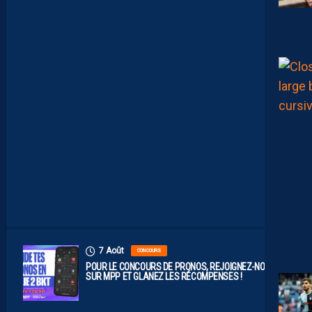
O
M
P
O
P
R
O
B
A
B
L
E
F
A
C
E
À
D
I
J
O
N
7 Août
CONCOURS
POUR LE CONCOURS DE PRONOS, REJOIGNEZ-NOUS
SUR MPP ET GLANEZ LES RÉCOMPENSES !