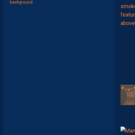
E
S
N
O
U
V
E
A
U
X
N
U
M
É
R
O
S
D
E
N
O
S
P
A
I
L
L
A
D
I
N
S