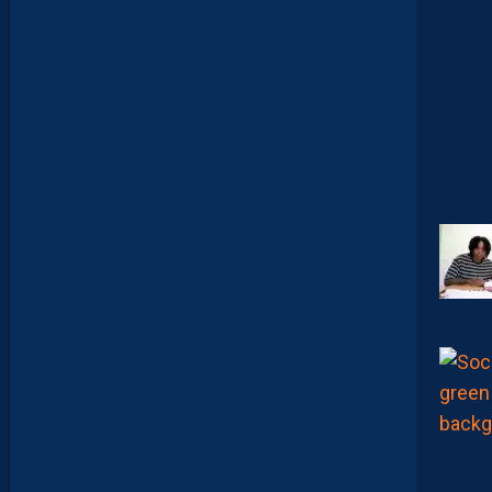
Y
A
N
T
E
I
X
E
I
R
A
…
L
E
S
I
N
F
O
S
D
E
M
O
H
A
M
E
D
T
O
U