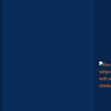
L
E
U
R
?
D
U
P
R
O
M
U
D
I
J
O
N
N
A
I
S
?
Z
O
U
M
A
N
A
C
A
M