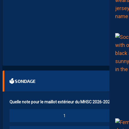
N
P
R
O
M
U
A
M
B
I
T
I
E
U
X
🗳 SONDAGE
Quelle note pour le maillot extérieur du MHSC 2026-2027 ?
1