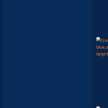
U
C
A
M
A
R
A
:
“
J
E
N
E
V
E
U
X
P
A
S
P
A
R
A
I
T
R
E
P
R
É
T