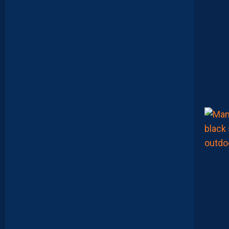
A
D
E
E
N
B
A
R
R
A
G
E
S
D
’
A
C
C
E
S
S
I
O
N
À
L
A
L
I
G
U
E