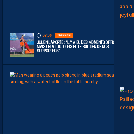
U
E
1
”
08:00
TÉMOIGNAGE
JULIEN LAPORTE : “IL Y A EU DES MOMENTS DIFFICILES,
MAIS ON A TOUJOURS EU LE SOUTIEN DE NOS
SUPPORTERS”
07:00
MHSC-
Q
U
I
D
D
E
L
A
C
H
A