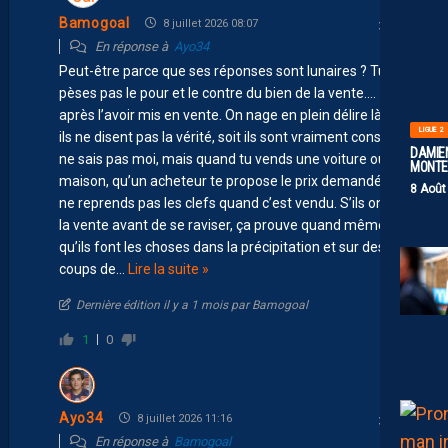
Bamogoal
8 juillet 2026 08:07
En réponse à
Ayo34
Peut-être parce que ses réponses sont lunaires ? Tu ne
pèses pas le pour et le contre du bien de la vente….
après l’avoir mis en vente. On nage en plein délire là. Soit
LIGUE 2
ils ne disent pas la vérité, soit ils sont vraiment cons. Je
DAMIEN
ne sais pas moi, mais quand tu vends une voiture ou une
MONTE 
maison, qu’un acheteur te propose le prix demandé, tu
8 Août
ne reprends pas les clefs quand c’est vendu. S’ils ont fait
la vente avant de se raviser, ça prouve quand même
qu’ils font les choses dans la précipitation et sur des
coups de
…
Lire la suite »
Dernière édition il y a 1 mois par Bamogoal
1
0
Ayo34
8 juillet 2026 11:16
En réponse à
Bamogoal