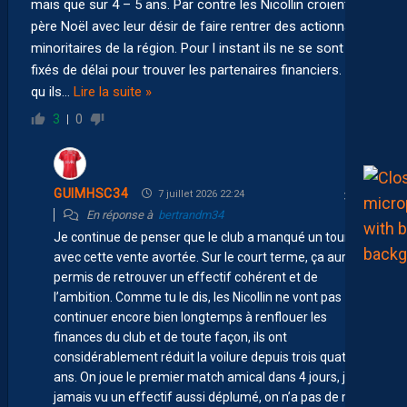
mais que sur 4 – 5 ans. Par contre les Nicollin croient au
père Noël avec leur désir de faire rentrer des actionnaires
minoritaires de la région. Pour l instant ils ne se sont pas
fixés de délai pour trouver les partenaires financiers. Vu
qu ils
…
Lire la suite »
3
0
GUIMHSC34
7 juillet 2026 22:24
En réponse à
bertrandm34
Je continue de penser que le club a manqué un tournant
avec cette vente avortée. Sur le court terme, ça aurait
permis de retrouver un effectif cohérent et de
l’ambition. Comme tu le dis, les Nicollin ne vont pas
continuer encore bien longtemps à renflouer les
finances du club et de toute façon, ils ont
considérablement réduit la voilure depuis trois quatre
ans. On joue le premier match amical dans 4 jours, j’ai
jamais vu un effectif aussi déplumé, on n’a pas de milieu