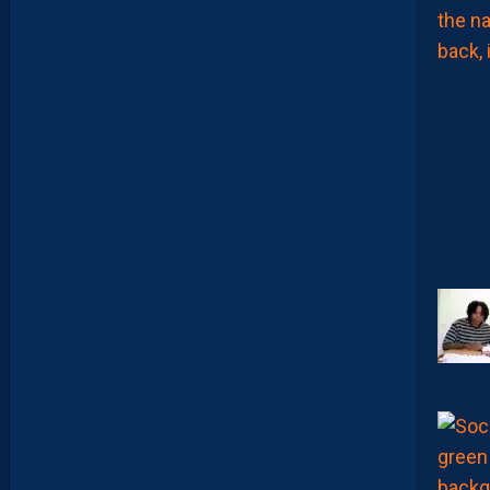
E
H
É
R
A
U
L
T
A
I
S
E
C
O
N
S
T
A
M
M
E
N
T
À
L
’
A
R
R
Ê
T