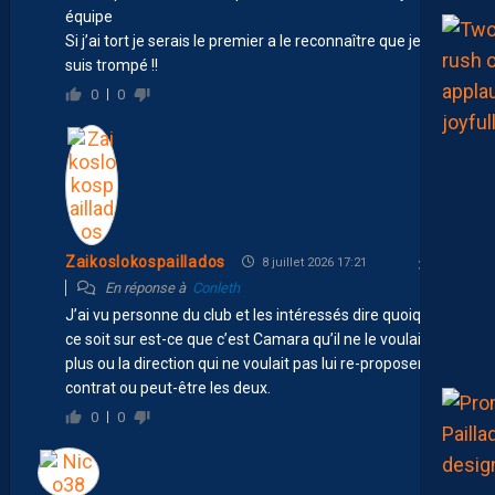
équipe
Si j’ai tort je serais le premier a le reconnaître que je me
suis trompé !!
0
0
Zaikoslokospaillados
8 juillet 2026 17:21
En réponse à
Conleth
J’ai vu personne du club et les intéressés dire quoique
ce soit sur est-ce que c’est Camara qu’il ne le voulait
plus ou la direction qui ne voulait pas lui re-proposer un
contrat ou peut-être les deux.
0
0