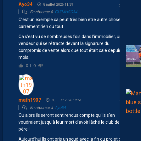
Ayo34
8 juillet 2026 11:39
En réponse à
GUIMHSC34
C’est un exemple ca peut très bien être autre chose ou
carrément rien du tout.
Ca s’est vu de nombreuses fois dans l’immobilier, un
vendeur qui se rétracte devant la signarure du
compromis de vente alors que tout était calé depuis des
mois.
0
0
math1907
8 juillet 2026 12:51
En réponse à
Ayo34
Ou alors ils seront sont rendus compte qu’ils s’en
voudraient jusqu’à leur mort d’avoir lâché le club de leur
père !
Aujourd’hui Ils ont pris un scud avec la fin du projet de