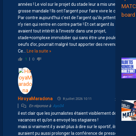
années ! Le viol sur le projet du stade leur a mis une
grosse mandale ! Ils ont l’argent pour faire vivre le club!!
Par contre aujourd’hui c’est de l’argent qu’ils jettent car il
n’y rien qui rentre en contre partie ! Et cet argent ils
avaient tout intérêt à l’investir dans une projet,
stade+complexe immobilier qui sans être une poule aux
oeufs d’or, pourrait malgré tout apporter des revenus !
Ce
…
Lire la suite »
1
0
HiroyaMaradona
8 juillet 2026 10:11
En réponse à
Ayo34
il est clair que les journalistes étaient visiblement déjà en
vacances et qu’on a envoyé les stagiaires !
mais si vraiment il y avait plus à dire sur le sportif, ils
auraient pu aussi prolonger la conférence de presse, le