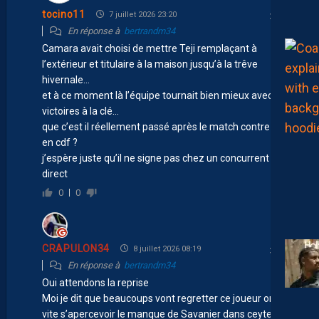
tocino11
7 juillet 2026 23:20
En réponse à
bertrandm34
Camara avait choisi de mettre Teji remplaçant à
l’extérieur et titulaire à la maison jusqu’à la trêve
hivernale…
et à ce moment là l’équipe tournait bien mieux avec des
victoires à la clé…
que c’est il réellement passé après le match contre Nice
en cdf ?
j’espère juste qu’il ne signe pas chez un concurrent
direct
0
0
CRAPULON34
8 juillet 2026 08:19
En réponse à
bertrandm34
Oui attendons la reprise
Moi je dit que beaucoups vont regretter ce joueur on va
vite s’apercevoir le manque de Savanier dans ceyte