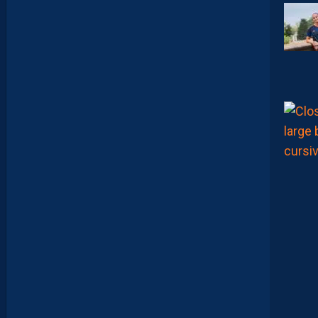
T
R
I
B
U
É
A
U
D
É
F
E
N
S
E
U
R
D
I
J
O
N
N
A
I
S
C
O
N
T
R
E