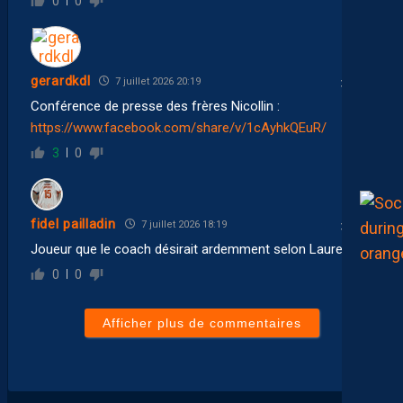
0
0
gerardkdl
7 juillet 2026 20:19
Conférence de presse des frères Nicollin :
https://www.facebook.com/share/v/1cAyhkQEuR/
3
0
fidel pailladin
7 juillet 2026 18:19
Joueur que le coach désirait ardemment selon Laurent
0
0
Afficher plus de commentaires