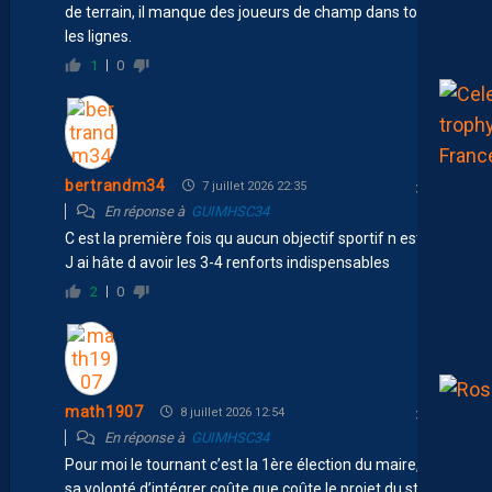
de terrain, il manque des joueurs de champ dans toutes
les lignes.
1
0
bertrandm34
7 juillet 2026 22:35
En réponse à
GUIMHSC34
C est la première fois qu aucun objectif sportif n est fixé.
J ai hâte d avoir les 3-4 renforts indispensables
2
0
math1907
8 juillet 2026 12:54
En réponse à
GUIMHSC34
Pour moi le tournant c’est la 1ère élection du maire, et
sa volonté d’intégrer coûte que coûte le projet du stade