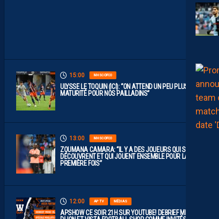
S
O
N
C
A
M
P
15:00
MHSC-DFCO
ULYSSE LE TOQUIN (ICI): “ON ATTEND UN PEU PLUS DE
MATURITÉ POUR NOS PAILLADINS”
13:00
MHSC-DFCO
ZOUMANA CAMARA: “IL Y A DES JOUEURS QUI SE
DÉCOUVRENT ET QUI JOUENT ENSEMBLE POUR LA
PREMIÈRE FOIS”
12:00
AP TV
MÉDIAS
APSHOW CE SOIR 21H SUR YOUTUBE! DEBRIEF MHSC-