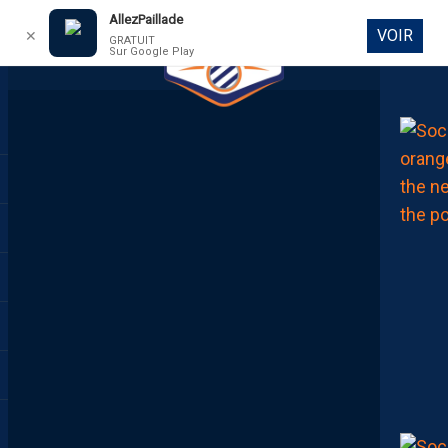
AllezPaillade
VOIR
✕
GRATUIT
Sur Google Play
DIRECT