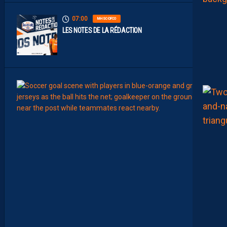
07:00
MHSC-DFCO
LES NOTES DE LA RÉDACTION
00:15
LIGUE 2
L
E
M
H
S
C
7
È
M
E
C
E
D
I
M
A
N