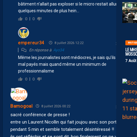
bâtiment n’allait pas exploser si le micro restait allumé
quelques minutes de plus hein…
0
0
empereur34
8 juillet 2026 12:22
BOUTIQU
LE MHS
En réponse à
Ayo34
MOSS
Même les journalistes sont médiocres, je sais qu’ils sont
7 Août
mal payés mais quand même un minimum de
professionnalisme
0
0
Bamogoal
8 juillet 2026 00:22
sacré conférence de presse !
entre un Laurent Nicollin qui fait joujou avec son portable
pendant 5 min et semble totalement désintéressé !!
ils ont réfléchis et se sont dit, bon finalement on ne vend