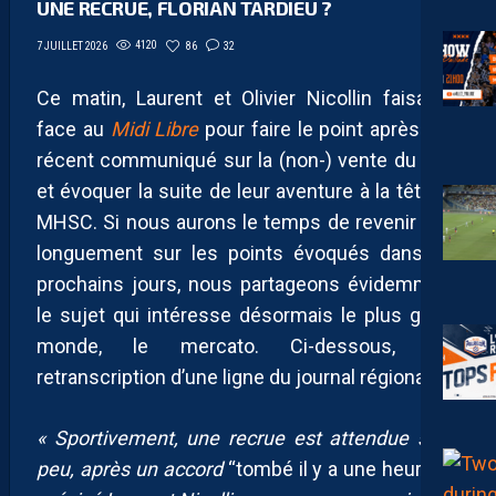
UNE RECRUE, FLORIAN TARDIEU ?
4120
86
32
7 JUILLET 2026
Ce matin, Laurent et Olivier Nicollin faisaient
face au
Midi Libre
pour faire le point après leur
récent communiqué sur la (non-) vente du club
et évoquer la suite de leur aventure à la tête du
MHSC. Si nous aurons le temps de revenir plus
longuement sur les points évoqués dans les
prochains jours, nous partageons évidemment
le sujet qui intéresse désormais le plus grand
monde, le mercato. Ci-dessous, une
retranscription d’une ligne du journal régional :
«
Sportivement, une recrue est attendue sous
peu, après un accord
“tombé il y a une heure”,
a