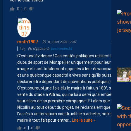
0
0
math1907
8 juillet 2026 12:35
En réponse à
bertrandm34
C’est une évidence ! Ces entités politiques utilisent les
clubs de sport de Montpellier uniquement pour leur
image et sont totalement opposés à leur émancipation
et une quelconque capacité à vivre sans qu’ils puissent
déclarer être dépendant de subventions publiques !
C’est pourquoi une fois élu le maire à fait un 180°, sur la
vente du stade à Altrad, qui ne lui a servi qu’à embêter
saurel lors de sa première campagne ! Et alors que les
Nicollin au tout début du projet, ne réclamaient que
l’accès à un terrarium constructible à acheter, notre
maire à tout fait pour entrer
…
Lire la suite »
0
0