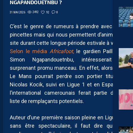
NGAPANDOUETNBU ?
2492
92
8
31 MAI 2026
C’est le genre de rumeurs à prendre avec des
pincettes mais qui nous permettent d’animer le
site durant cette longue période estivale à venir.
Selon le média
Africafoot
,
le gardien Pailladin,
Simon Ngapandouetnbu, intéresserait le
surprenant promu manceau. En effet, alors que
Le Mans pourrait perdre son portier titulaire
Nicolas Kocik, suivi en Ligue 1 et en Espagne,
l’international camerounais ferait partie d’une
liste de remplaçants potentiels.
Auteur d’une première saison pleine en Ligue 2,
sans être spectaculaire, il faut dire que le