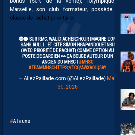
bonus (50% de la vente), l’Olympique de
Marseille, son club formateur, possède
une
clause de rachat prioritaire.
🔵🟠 SUR RMC, WALID ACHERCHOUR IMAGINE L’OM
SANS RULLI… ET CITE SIMON NGAPANDOUETNBU
(AVEC PRIORITÉ DE RACHAT) COMME OPTION AU
POSTE DE GARDIEN 👀 ÇA BOUGE AUTOUR D’UN
ANCIEN DU MHSC !
#MHSC
#TEAMMHSC
HTTPS://T.CO/AWXA0LQ5AY
— AllezPaillade.com (@AllezPaillade)
May
30, 2026
A la une