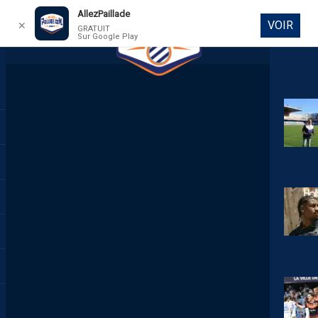
AllezPaillade
VOIR
✕
GRATUIT
Sur Google Play
DIRECT