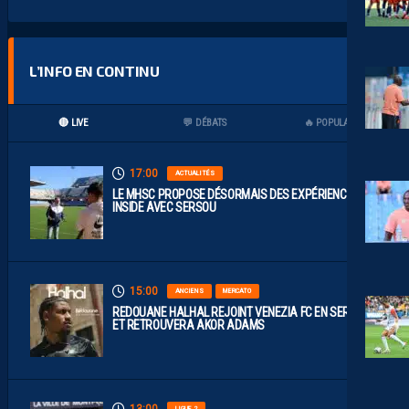
L’INFO EN CONTINU
🔴 LIVE
💬 DÉBATS
🔥 POPULAIRES
17:00
ACTUALITÉS
LE MHSC PROPOSE DÉSORMAIS DES EXPÉRIENCES
INSIDE AVEC SERSOU
15:00
ANCIENS
MERCATO
REDOUANE HALHAL REJOINT VENEZIA FC EN SERIE A
ET RETROUVERA AKOR ADAMS
13:00
LIGUE 2