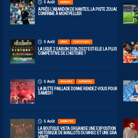
5 Août
MERCATO
APRÈS L’ABANDON DE NANTES, LA PISTE ZOUAOUI SE
CONFIRME À MONTPELLIER
5 Août
DÉBAT
STATISTIQUES
LA LIGUE 2 SAISON 2026/2027 EST-ELLE LA PLUS
COMPÉTITIVE DE L’HISTOIRE ?
5 Août
MHSC-DFCO
SUPPORTERS
LA BUTTE PAILLADE DONNE RENDEZ-VOUS POUR
SAMEDI !
5 Août
MARKETING
LA BOUTIQUE VISTA ORGANISE UNE EXPOSITION
HISTORIQUE DE MAILLOTS DU MHSC ET UNE GRANDE
VENTE