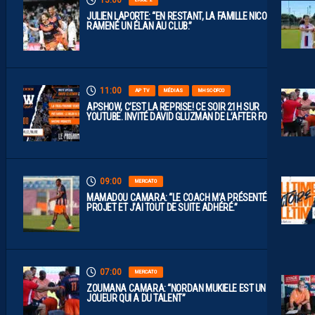
JULIEN LAPORTE: “EN RESTANT, LA FAMILLE NICOLLIN A
RAMENÉ UN ÉLAN AU CLUB.”
11:00
AP TV
MÉDIAS
MHSC-DFCO
APSHOW, C’EST LA REPRISE! CE SOIR 21H SUR
YOUTUBE. INVITÉ DAVID GLUZMAN DE L’AFTER FOOT.
09:00
MERCATO
MAMADOU CAMARA: “LE COACH M’A PRÉSENTÉ LE
PROJET ET J’AI TOUT DE SUITE ADHÉRÉ.”
07:00
MERCATO
ZOUMANA CAMARA: “NORDAN MUKIELE EST UN
JOUEUR QUI A DU TALENT”