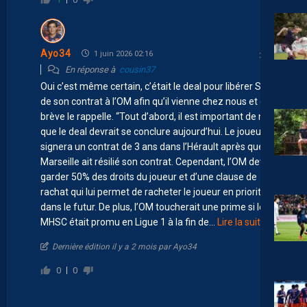
Ayo34
1 juin 2026 02:16
En réponse à
cousin37
Oui c’est même certain, c’était le deal pour libérer Simon
de son contrat à l’OM afin qu’il vienne chez nous et cette
brève le rappelle. “Tout d’abord, il est important de noter
que le deal devrait se conclure aujourd’hui. Le joueur
signera un contrat de 3 ans dans l’Hérault après que
Marseille ait résilié son contrat. Cependant, l’OM devrait
garder 50% des droits du joueur et d’une clause de
rachat qui lui permet de racheter le joueur en priorité
dans le futur. De plus, l’OM toucherait une prime si le
MHSC était promu en Ligue 1 à la fin de
…
Lire la suite »
Dernière édition il y a 2 mois par Ayo34
0
0