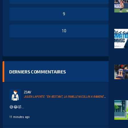
9
10
DERNIERS COMMENTAIRES
ZDAV
JULIEN LAPORTE: “EN RESTANT, LA FAMILLE NICOLLIN A RAMENÉ UN ÉLAN AU CLUB.”
😅😂🤣...
11 minutes ago