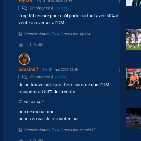
Ayo34
31 mai 2026 11:36
En réponse à
cousin37
Trop tôt encore pour qu’il parte surtout avec 50% de la
vente a reverser à l’OM.
Dernière édition il y a 2 mois par Ayo34
1
0
cousin37
31 mai 2026 12:45
En réponse à
Ayo34
Je ne trouve nulle part l’info comme quoi l’OM
récupérerait 50% de la vente
C’est sur ça?
prio de rachat oui
bonus en cas de remontée oui
Dernière édition il y a 2 mois par cousin37
1
0