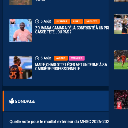
5 Août
INFIRMERIE
LIGUE 2
MHSC-DFCO
ZOUMANA CAMARA DÉJÀ CONFRONTÉ À UN PREMIER
CASSE-TÊTE… OU PAS ?
5 Août
ANCIENS
FÉMININES
MARIE-CHARLOTTE LÉGER MET UN TERME À SA
CARRIÈRE PROFESSIONNELLE
🗳 SONDAGE
Quelle note pour le maillot extérieur du MHSC 2026-2027 ?