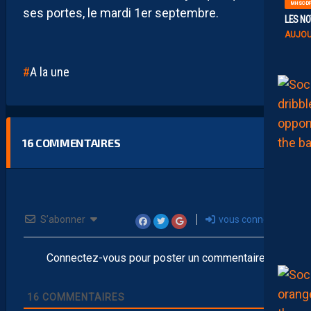
MHSC-DF
ses portes, le mardi 1er septembre.
LES NO
AUJOU
A la une
16
COMMENTAIRES
S’abonner
vous connecter
Connectez-vous pour poster un commentaire
16
COMMENTAIRES