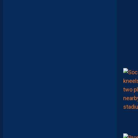
N
T
P
E
L
L
I
E
R
F
C
P
O
U
R
S
U
I
T
S
A
P
R
É
P
A
R
A
T
I
O
N