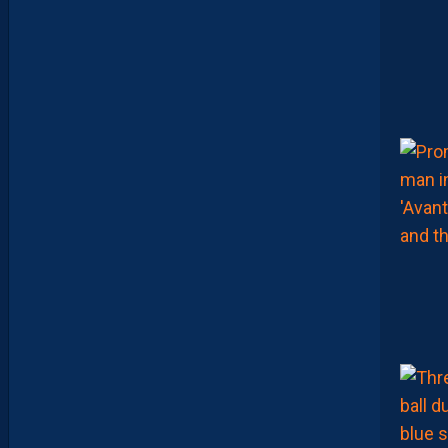
A
P
S
H
O
W
S
0
2
#
0
2
,
D
E
B
R
I
E
F
M
H
S
C
-
D
I
J
O
N
E