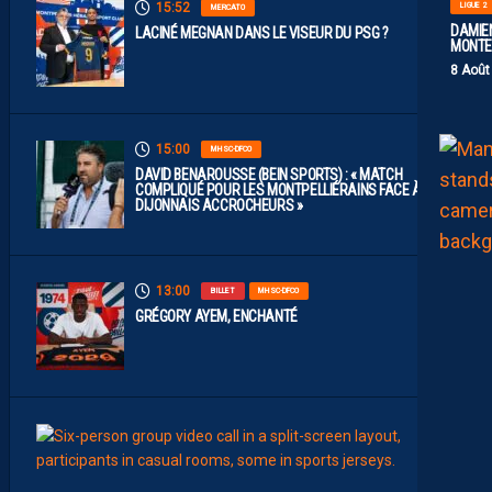
15:52
LIGUE 2
MERCATO
DAMIEN
LACINÉ MEGNAN DANS LE VISEUR DU PSG ?
MONTE 
8 Août
15:00
MHSC-DFCO
DAVID BENAROUSSE (BEIN SPORTS) : « MATCH
COMPLIQUÉ POUR LES MONTPELLIÉRAINS FACE À DES
DIJONNAIS ACCROCHEURS »
13:00
BILLET
MHSC-DFCO
GRÉGORY AYEM, ENCHANTÉ
11:00
AP TV
MÉDI