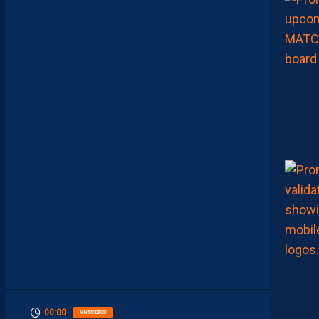
E
N
B
A
T
T
A
N
T
L
A
R
G
E
M
E
N
T
L
’
O
G
C
N
I
C
E
00:00
MHSC-DFCO