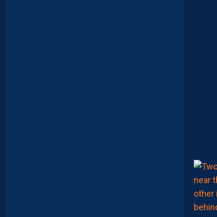
T
I
N
V
I
T
É
V
I
S
T
A
.
L
E
S
R
E
P
L
A
Y
S
S
O
N
T
D
I
S
P
O