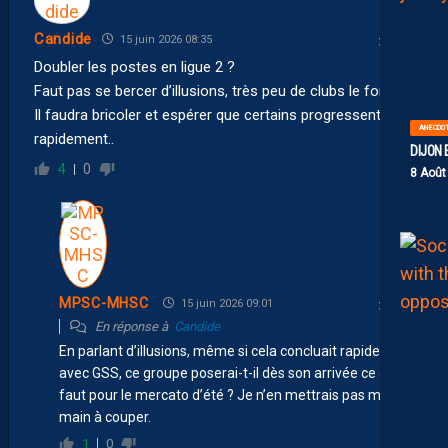
Candide
15 juin 2026 08:35
Doubler les postes en ligue 2 ?
Faut pas se bercer d’illusions, très peu de clubs le fond.
Il faudra bricoler et espérer que certains progressent
ANECDO
rapidement..
DIJON 
4
0
8 Août
MPSC-MHSC
15 juin 2026 09:01
En réponse à
Candide
En parlant d’illusions, même si cela concluait rapidement
avec GSS, ce groupe poserai-t-il dès son arrivée ce qu’il
faut pour le mercato d’été ? Je n’en mettrais pas ma
main à couper.
1
0