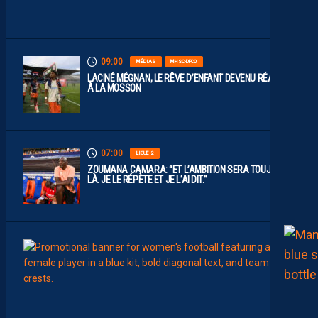
S
.
09:00
MÉDIAS
MHSC-DFCO
LACINÉ MÉGNAN, LE RÊVE D’ENFANT DEVENU RÉALITÉ
À LA MOSSON
07:00
LIGUE 2
ZOUMANA CAMARA: “ET L’AMBITION SERA TOUJOURS
LÀ. JE LE RÉPÈTE ET JE L’AI DIT.”
00:02
FÉMIN
L
E
M
O