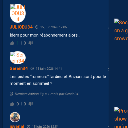
JULIODU34
15 juin 2026 17:06
Idem pour mon réabonnement alors…
1
0
Serein34
15 juin 2026 14:41
Les pistes “rumeurs”Tardieu et Anziani sont pour le
moment en sommeil ?
Dernière édition il y a 1 mois par Serein34
0
0
juvenal
15 juin 2026 12:54