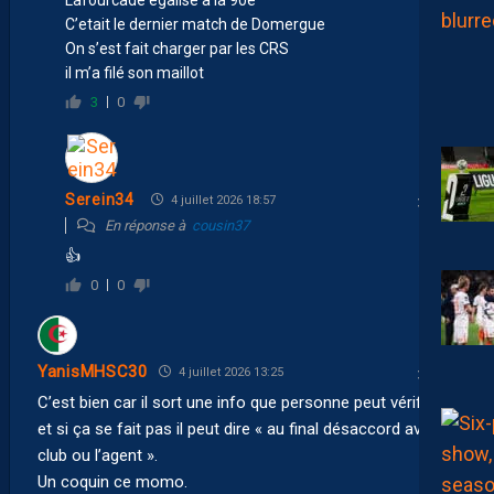
C’etait le dernier match de Domergue
On s’est fait charger par les CRS
il m’a filé son maillot
3
0
Serein34
4 juillet 2026 18:57
En réponse à
cousin37
👍
0
0
YanisMHSC30
4 juillet 2026 13:25
C’est bien car il sort une info que personne peut vérifier
et si ça se fait pas il peut dire « au final désaccord avec le
club ou l’agent ».
Un coquin ce momo.