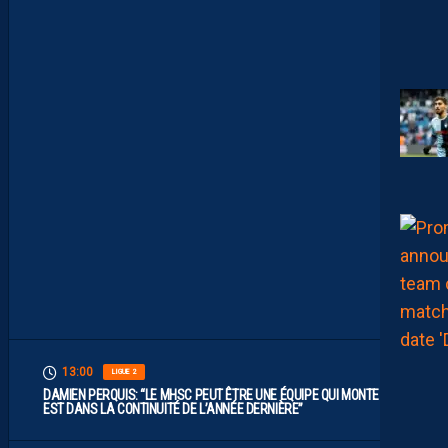
I
M
I
T
E
S
.
I
L
F
A
U
T
V
I
S
E
R
H
A
U
T
”
13:00
LIGUE 2
DAMIEN PERQUIS: “LE MHSC PEUT ÊTRE UNE ÉQUIPE QUI MONTE S’IL
EST DANS LA CONTINUITÉ DE L’ANNÉE DERNIÈRE”