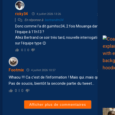
ricky34
4 juillet 2026 13:26
En réponse à
bertrandm34
Donc comme l’a dit guimhsc34, 2 fois Mouanga dans
l’équipe à 11h13 ?
Allez Bertrand ce soir très tard, nouvelle interrogation
sur l’équipe type 😉
0
0
Footmix
4 juillet 2026 10:57
Whaou !!! Ca c’est de l’information ! Mais qui..mais qui…?
Pas de soucis, bientôt la seconde partie du tweet…
0
0
Afficher plus de commentaires