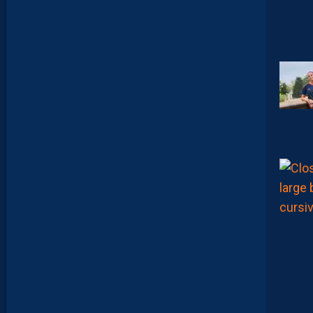
A
N
A
C
A
M
A
R
A
:
“
I
L
N
E
F
A
U
T
P
A
S
S
E
F
I
X
E
R
D
E
L