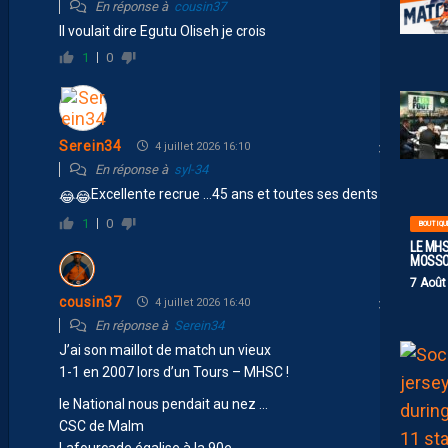
En réponse à
cousin37
Il voulait dire Egutu Oliseh je crois
1
0
Serein34
4 juillet 2026 16:10
En réponse à
syl-34
Excellente recrue …45 ans et toutes ses dents !!!
😂
😂
😉
1
0
BOUTIQU
LE MHS
MOSS
7 Août
cousin37
4 juillet 2026 16:40
En réponse à
Serein34
J’ai son maillot de match un vieux
1-1 en 2007 lors d’un Tours – MHSC !
le National nous pendait au nez …
CSC de Malm
Lafourcade égalise à la 90e