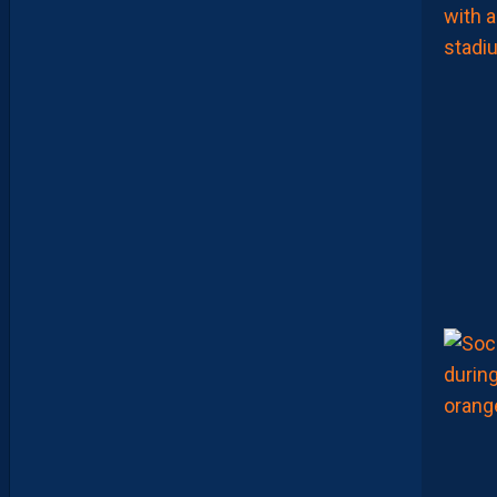
L
A
P
O
R
T
E
:
“
O
N
A
Q
U
’
U
N
E
E
N
V
I
E
,
C
’
E
S
T
C
O
M