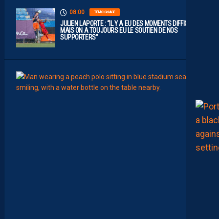
08:00
TÉMOIGNAGE
JULIEN LAPORTE : “IL Y A EU DES MOMENTS DIFFICILES,
MAIS ON A TOUJOURS EU LE SOUTIEN DE NOS
SUPPORTERS”
07:00
MHSC-
Q
U
I
D
D
E
L
A
C
H
A
L
E
U
R
?
D