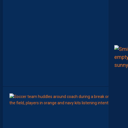
M
E
N
C
E
R
L
E
C
H
A
M
P
I
O
N
N
A
T
”
15:00
LIGUE 2
Z
O
U
M