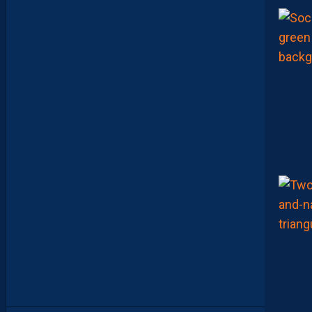
X
,
M
A
I
S
L
E
M
H
S
C
E
S
T
U
N
C
L
U
B
D
E
L
I
G
U
E
1
”