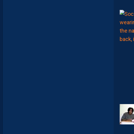
A
:
“
J
E
N
E
V
E
U
X
P
A
S
P
A
R
A
Î
T
R
E
P
R
É
T
E
N
T
I
E
U