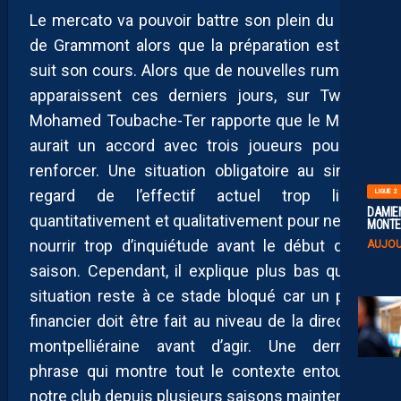
Le mercato va pouvoir battre son plein du côté
de Grammont alors que la préparation estivale
suit son cours. Alors que de nouvelles rumeurs
apparaissent ces derniers jours, sur Twitter,
Mohamed Toubache-Ter rapporte que le MHSC
aurait un accord avec trois joueurs pour se
renforcer. Une situation obligatoire au simple
regard de l’effectif actuel trop limité
LIGUE 2
DAMIEN
quantitativement et qualitativement pour ne pas
MONTE 
nourrir trop d’inquiétude avant le début de la
AUJOU
saison. Cependant, il explique plus bas que la
situation reste à ce stade bloqué car un point
financier doit être fait au niveau de la direction
montpelliéraine avant d’agir. Une dernière
phrase qui montre tout le contexte entourant
notre club depuis plusieurs saisons maintenant.