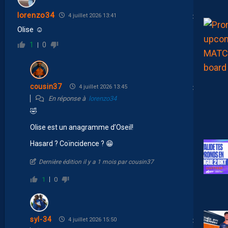
lorenzo34
4 juillet 2026 13:41
Olise ☺️
1
0
cousin37
4 juillet 2026 13:45
En réponse à
lorenzo34
🤣
Olise est un anagramme d’Oseil!
Hasard ? Coïncidence ? 😁
Dernière édition il y a 1 mois par cousin37
1
0
syl-34
4 juillet 2026 15:50