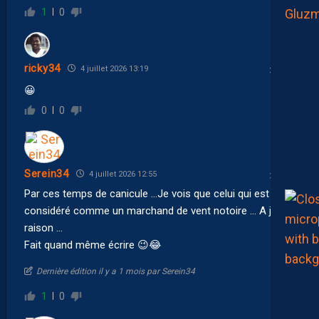
1
0
ricky34
4 juillet 2026 13:19
😀
0
0
Serein34
4 juillet 2026 12:55
Par ces temps de canicule …Je vois que celui qui est
considéré comme un marchand de vent notoire … A juste
raison …
Fait quand même écrire 😉 😂
Dernière édition il y a 1 mois par Serein34
1
0