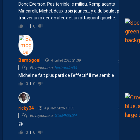
Donc Everson. Pas terrible le milieu. Remplacants
Mincarelli, Michel, deux trois jeunes… y a du boulot pour
trouver un à deux milieux et un attaquant gauche.
1
0
Bamogoal
4 juillet 2026 21:39
En réponse à
bertrandm34
Michel ne fait plus parti de l’effectif il me semble
0
0
ricky34
4 juillet 2026 13:33
En réponse à
GUIMHSC34
😀
0
0