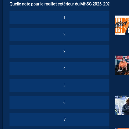
Quelle note pour le maillot extérieur du MHSC 2026-2027 ?
1
2
3
4
5
6
7