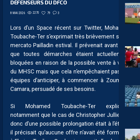
DÉFENSEURS DU DFCO
2270
79
3
8 MAI 2026
Lors d’un Space récent sur Twitter, Mohamed
Toubache-Ter s’exprimait très brièvement sur le
mercato Pailladin estival. Il prévenait avant tout
que toutes démarches étaient actuellement
bloquées en raison de la possible vente à venir
du MHSC mais que cela n’empêchaient pas les
équipes d’anticiper, à commencer à Zoumana
Camara, persuadé de ses besoins.
Si Mohamed Toubache-Ter expliquait
notamment que le cas de Christopher Jullien et
donc d’une possible prolongation était à l’étude,
il précisait qu’aucune offre n’avait été formulée