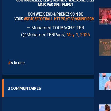
SUR MARSEILLE, LENS, RENNES, NICE, ASSE, LILLE
MAIS PAS SEULEMENT.
BON WEEK-END & PRENEZ SOIN DE
VOUS.
#SPACEFOOTBALL
HTTPS://T.CO/63U9DIRCMZ
— Mohamed TOUBACHE-TER
(@MohamedTERParis)
May 1, 2026
A la une
3
COMMENTAIRES