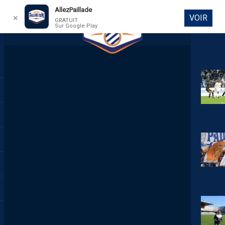
AllezPaillade
VOIR
✕
GRATUIT
Sur Google Play
DIRECT