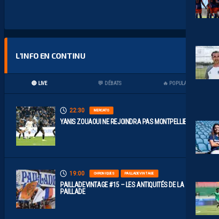
L’INFO EN CONTINU
🔴 LIVE
💬 DÉBATS
🔥 POPULAIRES
22:30
MERCATO
YANIS ZOUAOUI NE REJOINDRA PAS MONTPELLIER…
19:00
CHRONIQUES
PAILLADEVINTAGE
PAILLADEVINTAGE #15 – LES ANTIQUITÉS DE LA
PAILLADE