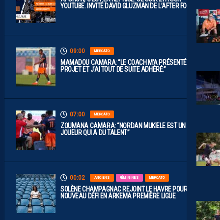
YOUTUBE. INVITÉ DAVID GLUZMAN DE L’AFTER FOOT.
09:00
MERCATO
MAMADOU CAMARA: “LE COACH M’A PRÉSENTÉ LE
PROJET ET J’AI TOUT DE SUITE ADHÉRÉ.”
07:00
MERCATO
ZOUMANA CAMARA: “NORDAN MUKIELE EST UN
JOUEUR QUI A DU TALENT”
00:02
ANCIENS
FÉMININES
MERCATO
SOLÈNE CHAMPAGNAC REJOINT LE HAVRE POUR UN
NOUVEAU DÉFI EN ARKEMA PREMIÈRE LIGUE