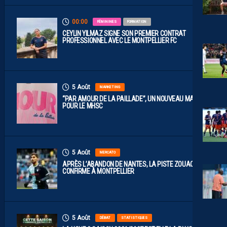
00:00
FÉMININES
FORMATION
CEYLIN YILMAZ SIGNE SON PREMIER CONTRAT
PROFESSIONNEL AVEC LE MONTPELLIER FC
5 Août
MARKETING
“PAR AMOUR DE LA PAILLADE”, UN NOUVEAU MAILLOT
POUR LE MHSC
5 Août
MERCATO
APRÈS L’ABANDON DE NANTES, LA PISTE ZOUAOUI SE
CONFIRME À MONTPELLIER
5 Août
DÉBAT
STATISTIQUES