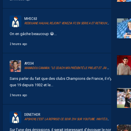
MHSC63
REDOUANE HALHAL REJOINT VENEZIA FC EN SERIE A ET RETROUVERA AKOR ADAMS
On en gâche beaucoup 😭...
2 heures ago
AYO34
MAMADOU CAMARA: “LE COACH M’A PRÉSENTÉ LE PROJET ET J’AI TOUT DE SUITE ADHÉRÉ.”
Sans parler du fait que des clubs Champions de France, il n'y en a
que 19 depuis 1932 et le...
2 heures ago
DENETHOR
APSHOW, C’EST LA REPRISE! CE SOIR 21H SUR YOUTUBE. INVITÉ DAVID GLUZMAN DE L’AFTER FOOT.
Sur l’une des émissions, il serait interessant d’évoquer le nombre