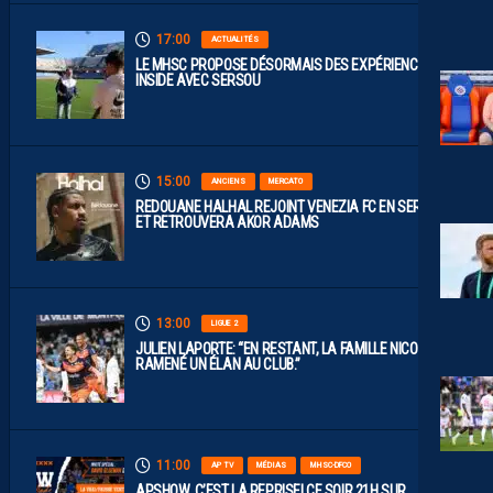
17:00
ACTUALITÉS
LE MHSC PROPOSE DÉSORMAIS DES EXPÉRIENCES
INSIDE AVEC SERSOU
15:00
ANCIENS
MERCATO
REDOUANE HALHAL REJOINT VENEZIA FC EN SERIE A
ET RETROUVERA AKOR ADAMS
13:00
LIGUE 2
JULIEN LAPORTE: “EN RESTANT, LA FAMILLE NICOLLIN A
RAMENÉ UN ÉLAN AU CLUB.”
11:00
AP TV
MÉDIAS
MHSC-DFCO
APSHOW, C’EST LA REPRISE! CE SOIR 21H SUR