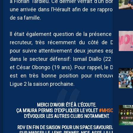
à Florian Tardieu. Ce dernier verrait d’un bon œil
une arrivée dans l’Hérault afin de se rapprocher
de sa famille.
ll était également question de la présence d’un
recruteur, très récemment du côté de Dijon,
pour suivre attentivement deux jeunes espoirs
dans le secteur défensif: Ismail Diallo (22 ans)
et César Obongo (19 ans). Pour rappel, le DFCO
est en très bonne position pour retrouver la
Ligue 2 la saison prochaine.
MERCI D’AVOIR ÉTÉ À L’ÉCOUTE.
ÇA M’AURA PERMIS D’EXPLIQUER LE VOLET
#MHSC
&
D’ÉVOQUER LES AUTRES CLUBS NOTAMMENT.
RDV EN FIN DE SAISON POUR UN SPACE SAVOUREUX