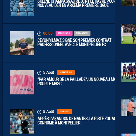
SOLÈNE CHAMPAGNAC REJOINT LE HAVRE POUR UN
NOUVEAU DÉFI EN ARKEMA PREMIÈRE LIGUE
00:00
FÉMININES
FORMATION
CEYLIN YILMAZ SIGNE SON PREMIER CONTRAT
PROFESSIONNEL AVEC LE MONTPELLIER FC
5 Août
MARKETING
“PAR AMOUR DE LA PAILLADE”, UN NOUVEAU MAILLOT
POUR LE MHSC
5 Août
MERCATO
APRÈS L’ABANDON DE NANTES, LA PISTE ZOUAOUI SE
CONFIRME À MONTPELLIER