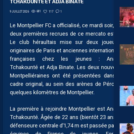
TCHAKOUNTÉ ET ADJA BINATE
681
117
1
9 JUILLET 2026
Le Montpellier FC a officialisé, ce mardi soir, ses
deux premières recrues de ce mercato estival.
Le club héraultais mise sur deux joueuses
originaires de Paris et anciennes internationales
françaises chez les jeunes : Anaëlle
Tchakounté et Adja Binate. Les deux nouvelles
Montpelliéraines ont été présentées dans un
cadre original, au sein des arènes de Pérols, à
quelques kilomètres de Montpellier.
La première à rejoindre Montpellier est Anaëlle
Tchakounté. Âgée de 22 ans (bientôt 23 ans), la
défenseure centrale d’1,74 m est passée par les
équipes de France de jeunes. Formée