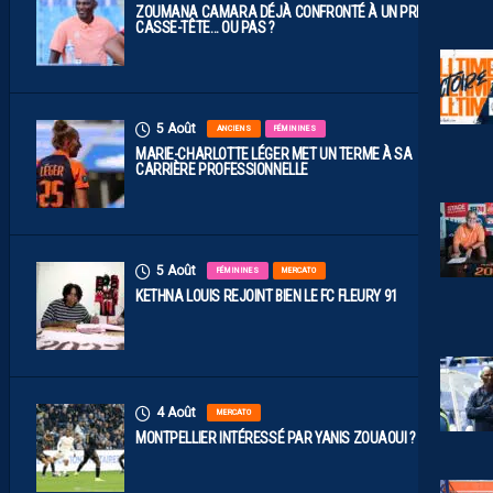
ZOUMANA CAMARA DÉJÀ CONFRONTÉ À UN PREMIER
CASSE-TÊTE… OU PAS ?
5 Août
ANCIENS
FÉMININES
MARIE-CHARLOTTE LÉGER MET UN TERME À SA
CARRIÈRE PROFESSIONNELLE
5 Août
FÉMININES
MERCATO
KETHNA LOUIS REJOINT BIEN LE FC FLEURY 91
4 Août
MERCATO
MONTPELLIER INTÉRESSÉ PAR YANIS ZOUAOUI ?