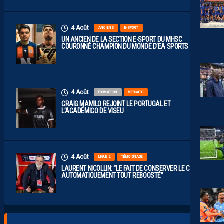
4 Août
ANCIENS
E-SPORT
UN ANCIEN DE LA SECTION E-SPORT DU MHSC
COURONNÉ CHAMPION DU MONDE D’EA SPORTS FC
4 Août
FORMATION
MERCATO
CRAIG MAMILO REJOINT LE PORTUGAL ET
L’ACADÉMICO DE VISEU
4 Août
LIGUE 2
TÉMOIGNAGE
LAURENT NICOLLIN: “LE FAIT DE CONSERVER LE CLUB A
AUTOMATIQUEMENT TOUT REBOOSTÉ”