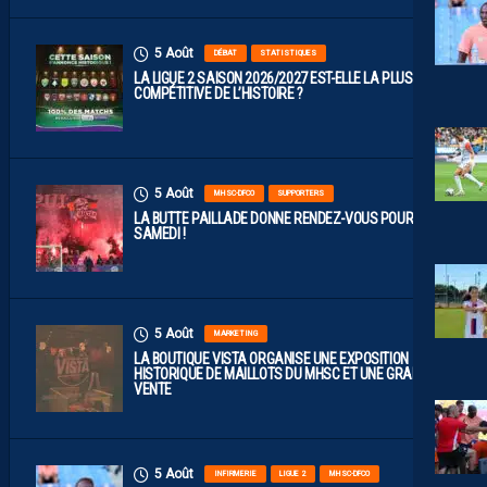
5 Août
DÉBAT
STATISTIQUES
LA LIGUE 2 SAISON 2026/2027 EST-ELLE LA PLUS
COMPÉTITIVE DE L’HISTOIRE ?
5 Août
MHSC-DFCO
SUPPORTERS
LA BUTTE PAILLADE DONNE RENDEZ-VOUS POUR
SAMEDI !
5 Août
MARKETING
LA BOUTIQUE VISTA ORGANISE UNE EXPOSITION
HISTORIQUE DE MAILLOTS DU MHSC ET UNE GRANDE
VENTE
5 Août
INFIRMERIE
LIGUE 2
MHSC-DFCO