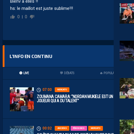
Bienv à elles !!
hs: le maillot est juste sublime!!!
0
0
L’INFO EN CONTINU
🔴 LIVE
💬 DÉBATS
🔥 POPULAIRES
07:00
MERCATO
ZOUMANA CAMARA: “NORDAN MUKIELE EST UN
JOUEUR QUI A DU TALENT”
00:02
ANCIENS
FÉMININES
MERCATO