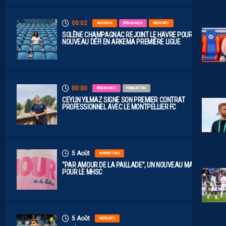
00:02
ANCIENS
FÉMININES
MERCATO
SOLÈNE CHAMPAGNAC REJOINT LE HAVRE POUR UN
NOUVEAU DÉFI EN ARKEMA PREMIÈRE LIGUE
00:00
FÉMININES
FORMATION
CEYLIN YILMAZ SIGNE SON PREMIER CONTRAT
PROFESSIONNEL AVEC LE MONTPELLIER FC
5 Août
MARKETING
“PAR AMOUR DE LA PAILLADE”, UN NOUVEAU MAILLOT
POUR LE MHSC
5 Août
MERCATO