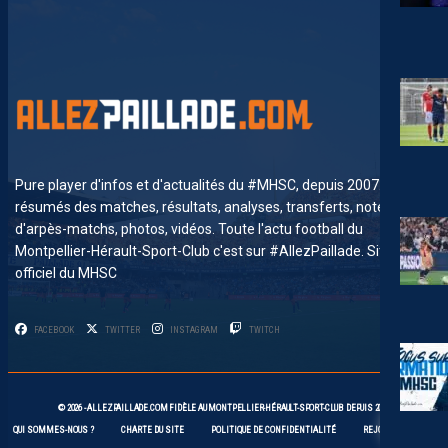
Pure player d'infos et d'actualités du #MHSC, depuis 2007. News,
résumés des matches, résultats, analyses, transferts, notes
d'arpès-matchs, photos, vidéos. Toute l'actu football du
Montpellier-Hérault-Sport-Club c'est sur #AllezPaillade. Site non-
officiel du MHSC
FACEBOOK
TWITTER
INSTAGRAM
TWITCH
© 2026 -
ALLEZPAILLADE.COM
FIDÈLE AU
MONTPELLIER-HÉRAULT-SPORT-CLUB
DEPUIS 2007
QUI SOMMES-NOUS ?
CHARTE DU SITE
POLITIQUE DE CONFIDENTIALITÉ
REJOIGNEZ-NOUS !