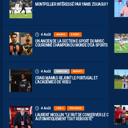
MONTPELLIER INTÉRESSÉ PAR YANIS ZOUAOUI ?
4 Août
ANCIENS
E-SPORT
UN ANCIEN DE LA SECTION E-SPORT DU MHSC
COURONNÉ CHAMPION DU MONDE D’EA SPORTS FC
4 Août
FORMATION
MERCATO
CRAIG MAMILO REJOINT LE PORTUGAL ET
L’ACADÉMICO DE VISEU
4 Août
LIGUE 2
TÉMOIGNAGE
LAURENT NICOLLIN: “LE FAIT DE CONSERVER LE CLUB A
AUTOMATIQUEMENT TOUT REBOOSTÉ”