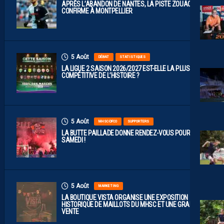
APRÈS L’ABANDON DE NANTES, LA PISTE ZOUAOUI SE
CONFIRME À MONTPELLIER
5 Août
DÉBAT
STATISTIQUES
LA LIGUE 2 SAISON 2026/2027 EST-ELLE LA PLUS
COMPÉTITIVE DE L’HISTOIRE ?
5 Août
MHSC-DFCO
SUPPORTERS
LA BUTTE PAILLADE DONNE RENDEZ-VOUS POUR
SAMEDI !
5 Août
MARKETING
LA BOUTIQUE VISTA ORGANISE UNE EXPOSITION
HISTORIQUE DE MAILLOTS DU MHSC ET UNE GRANDE
VENTE