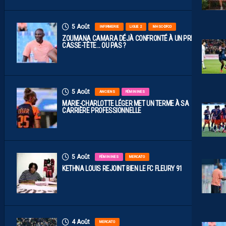
5 Août
INFIRMERIE
LIGUE 2
MHSC-DFCO
ZOUMANA CAMARA DÉJÀ CONFRONTÉ À UN PREMIER
CASSE-TÊTE… OU PAS ?
5 Août
ANCIENS
FÉMININES
MARIE-CHARLOTTE LÉGER MET UN TERME À SA
CARRIÈRE PROFESSIONNELLE
5 Août
FÉMININES
MERCATO
KETHNA LOUIS REJOINT BIEN LE FC FLEURY 91
4 Août
MERCATO