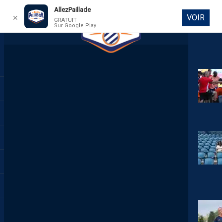
AllezPaillade
VOIR
✕
GRATUIT
Sur Google Play
DIRECT