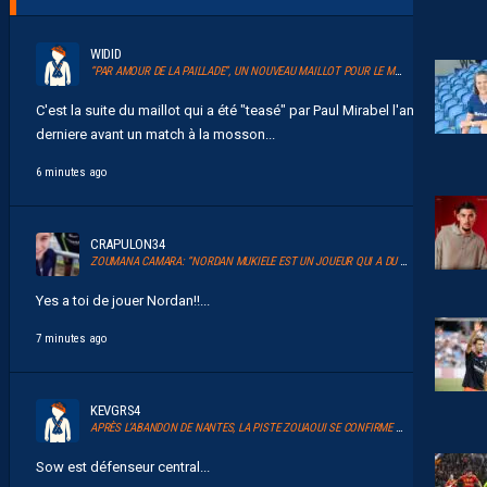
WIDID
“PAR AMOUR DE LA PAILLADE”, UN NOUVEAU MAILLOT POUR LE MHSC
C'est la suite du maillot qui a été "teasé" par Paul Mirabel l'année
derniere avant un match à la mosson...
6 minutes ago
CRAPULON34
ZOUMANA CAMARA: “NORDAN MUKIELE EST UN JOUEUR QUI A DU TALENT”
Yes a toi de jouer Nordan!!...
7 minutes ago
KEVGRS4
APRÈS L’ABANDON DE NANTES, LA PISTE ZOUAOUI SE CONFIRME À MONTPELLIER
Sow est défenseur central...