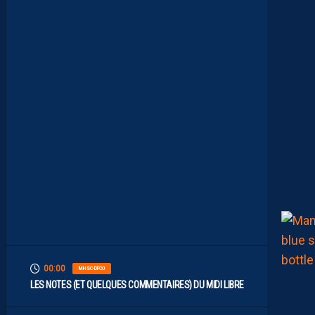
T
T
A
N
T
L
A
R
G
E
M
E
N
T
L
’
O
G
C
N
I
C
E
00:00
MHSC-DFCO
LES NOTES (ET QUELQUES COMMENTAIRES) DU MIDI LIBRE