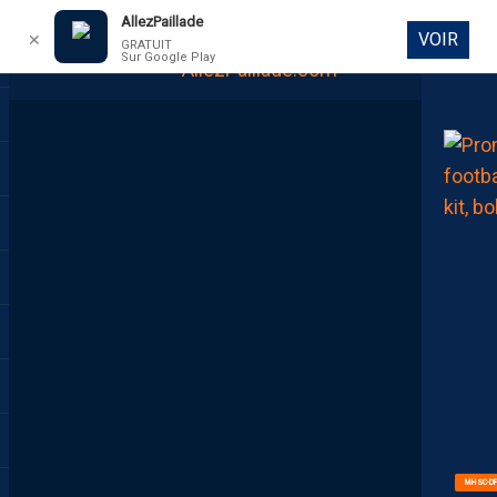
AllezPaillade
VOIR
✕
GRATUIT
Sur Google Play
DIRECT
MHSC-DF