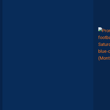
A
T
T
R
I
B
U
É
A
U
D
É
F
E
N
S
E
U
R
D
I
J
O
N
N
A
I
S
C
O
N
T