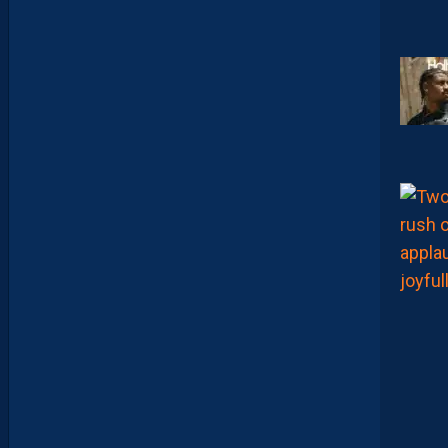
E
T
V
I
S
T
A
F
O
O
T
B
A
L
L
S
H
O
P
C
O
M
M
E
I
N
V
I
T
É
S
!