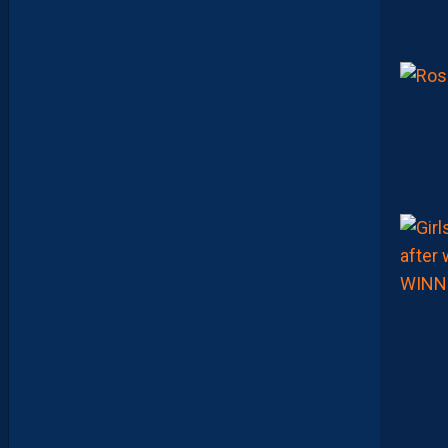
U
V
R
E
N
T
E
T
Q
U
I
J
O
U
E
N
T
E
N
S
E
M
B
L
E
P
O
U
R
L
A
P