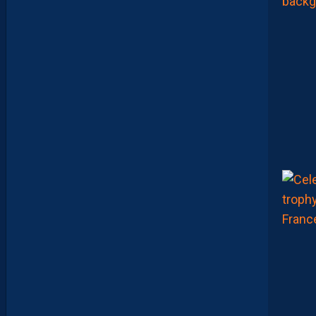
A
C
A
M
A
R
A
:
“
I
L
Y
A
D
E
S
J
O
U
E
U
R
S
Q
U
I
S
E
D
É
C
O