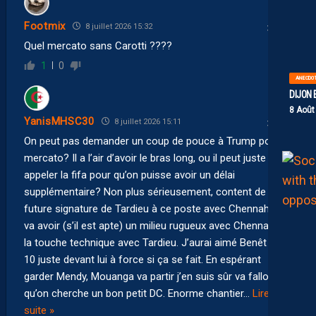
Footmix
8 juillet 2026 15:32
Quel mercato sans Carotti ????
1
0
ANECDO
DIJON 
8 Août
YanisMHSC30
8 juillet 2026 15:11
On peut pas demander un coup de pouce à Trump pour le
mercato? Il a l’air d’avoir le bras long, ou il peut juste
appeler la fifa pour qu’on puisse avoir un délai
supplémentaire? Non plus sérieusement, content de la
future signature de Tardieu à ce poste avec Chennahi, on
va avoir (s’il est apte) un milieu rugueux avec Chennahi et
la touche technique avec Tardieu. J’aurai aimé Benêt en
10 juste devant lui à force si ça se fait. En espérant
garder Mendy, Mouanga va partir j’en suis sûr va falloir
qu’on cherche un bon petit DC. Enorme chantier
…
Lire la
suite »