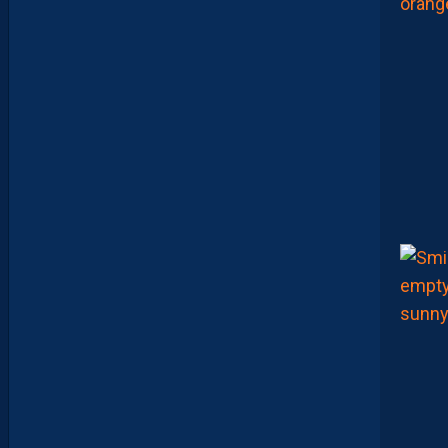
U
N
E
D
É
F
E
N
S
E
H
É
R
A
U
L
T
A
I
S
E
C
O
N
S
T
A
M
M
E
N
T