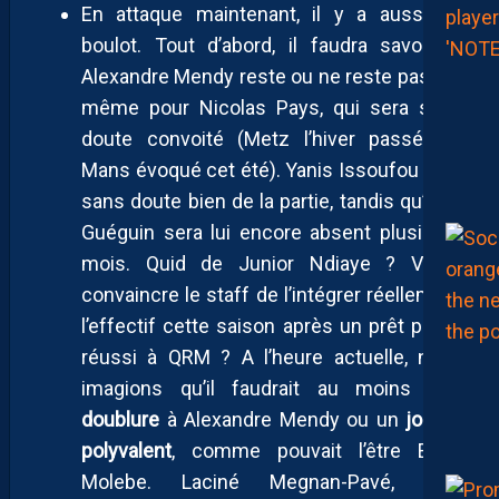
En attaque maintenant, il y a aussi du
boulot. Tout d’abord, il faudra savoir si
Alexandre Mendy reste ou ne reste pas. De
même pour Nicolas Pays, qui sera sans
doute convoité (Metz l’hiver passé, Le
Mans évoqué cet été). Yanis Issoufou sera
sans doute bien de la partie, tandis qu’Axel
Guéguin sera lui encore absent plusieurs
mois. Quid de Junior Ndiaye ? Va-t-il
convaincre le staff de l’intégrer réellement
l’effectif cette saison après un prêt plutôt
réussi à QRM ? A l’heure actuelle, nous
imagions qu’il faudrait au moins une
doublure
à Alexandre Mendy ou un
joueur
polyvalent
, comme pouvait l’être Enzo
Molebe. Laciné Megnan-Pavé, déjà