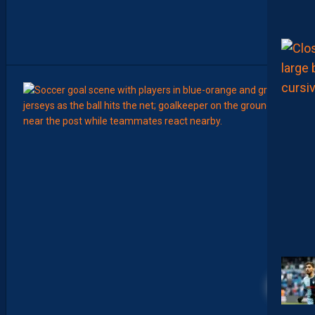
C
T
I
O
N
9
Août
LIGUE 2
L
E
M
H
S
C
7
È
M
E
C
E
D
I
6
M
A
N
C
H