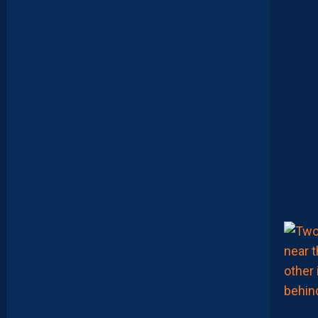
L
L
I
E
R
F
C
P
O
U
R
S
U
I
T
S
A
P
R
É
P
A
R
A
T
I
O
N
E
N
B
A