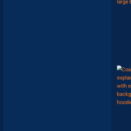
R
2
1
H
S
U
R
Y
O
U
T
U
B
E
!
D
E
B
R
I
E
F
M
H
S
C
-
D
I
J
O
N