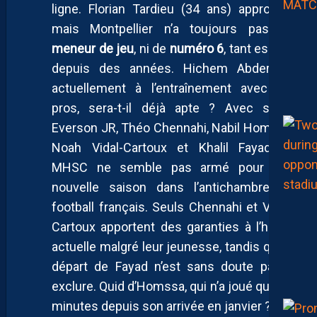
ligne. Florian Tardieu (34 ans) approche,
mais Montpellier n’a toujours pas de
meneur de jeu
, ni de
numéro 6
, tant espéré
depuis des années. Hichem Abderrebi,
actuellement à l’entraînement avec les
pros, sera-t-il déjà apte ? Avec seuls
Everson JR, Théo Chennahi, Nabil Homssa,
Noah Vidal-Cartoux et Khalil Fayad, le
MHSC ne semble pas armé pour une
nouvelle saison dans l’antichambre du
football français. Seuls Chennahi et Vidal-
Cartoux apportent des garanties à l’heure
actuelle malgré leur jeunesse, tandis qu’un
départ de Fayad n’est sans doute pas à
exclure. Quid d’Homssa, qui n’a joué que 64
minutes depuis son arrivée en janvier ?