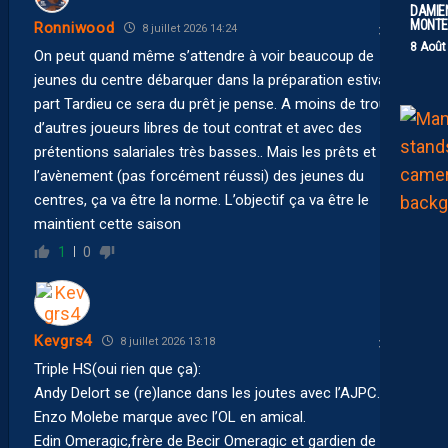
DAMIEN
MONTE 
Ronniwood
8 juillet 2026 14:24
8 Août
On peut quand même s’attendre à voir beaucoup de
jeunes du centre débarquer dans la préparation estivale. A
part Tardieu ce sera du prêt je pense. A moins de trouver
d’autres joueurs libres de tout contrat et avec des
prétentions salariales très basses.. Mais les prêts et
l’avènement (pas forcément réussi) des jeunes du
centres, ça va être la norme. L’objectif ça va être le
maintient cette saison
1
0
Kevgrs4
8 juillet 2026 13:18
Triple HS(oui rien que ça):
Andy Delort se (re)lance dans les joutes avec l’AJPC.
Enzo Molebe marque avec l’OL en amical.
Edin Omeragic,frère de Becir Omeragic et gardien de but