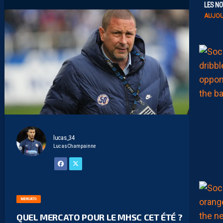
LES NO
AUJOU
lucas_34
LucasChampainne
MERCATO
QUEL MERCATO POUR LE MHSC CET ÉTÉ ?