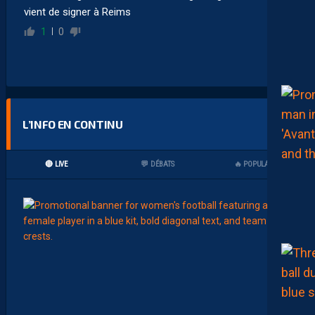
vient de signer à Reims
1
0
L’INFO EN CONTINU
🔴 LIVE
💬 DÉBATS
🔥 POPULAIRES
00:02
FÉMIN
L
E
M
O
N
T
P
E