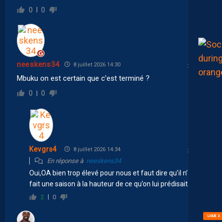
0
0
neeskens34
8 juillet 2026 14:30
Mbuku on est certain que c’est terminé ?
0
0
Kevgrs4
8 juillet 2026 14:34
En réponse à
neeskens34
Oui,OA bien trop élevé pour nous et faut dire qu’il n’a pas
fait une saison à la hauteur de ce qu’on lui prédisait.
2
0
LIGUE 2