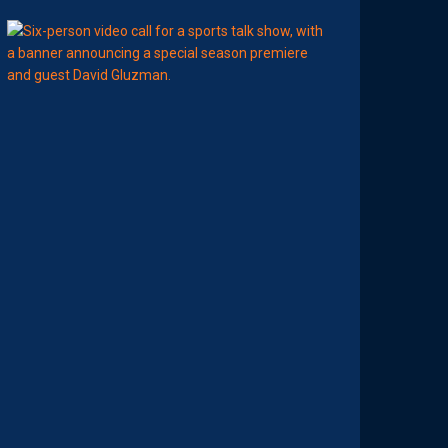
11:00
AP TV
MÉDIAS
A
P
S
H
O
W
S
0
2
#
0
1
,
I
N
V
I
T
É
D
A
V
I
D
G