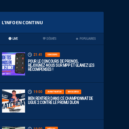
L’INFO EN CONTINU
🔴 LIVE
💬 DÉBATS
🔥 POPULAIRES
21:41
CONCOURS
POUR LE CONCOURS DE PRONOS,
REJOIGNEZ-NOUS SUR MPP ET GLANEZ LES
RÉCOMPENSES !
19:00
AVANT-MATCH
MHSC-DFCO
BIEN RENTRER DANS CE CHAMPIONNAT DE
LIGUE 2 CONTRE LE PROMU DIJON
MÉDIAS