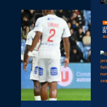
BO
LE
DE
AU