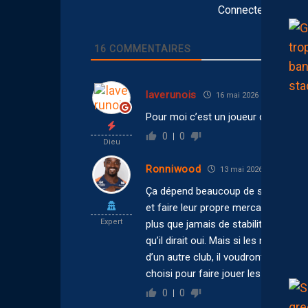
Connectez-vous po
16
COMMENTAIRES
laverunois
16 mai 2026 14:56
Pour moi c’est un joueur qu’on peut 
0
0
Dieu
Ronniwood
13 mai 2026 12:54
Ça dépend beaucoup de si les nouvea
et faire leur propre mercato. Ce qui
Expert
plus que jamais de stabilité et si 
qu’il dirait oui. Mais si les nouveau
d’un autre club, il voudront éventuel
choisi pour faire jouer les joueurs qu
0
0