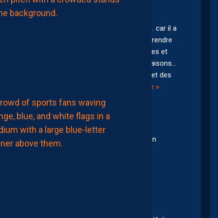
ZOUAOUI
NE
REJOINDRA
PAS
 club… mais pour moi il vaut largement les 1.8M… car il a
MONTPELLIER…
6
ison de reconstruction si il reste il va sûrement prendre
n sens… comme Pays qui a dû prendre ces marques et
Août
ussis pas et démontant les équipes toutes les saisons…
2026
rs cette saison tous les autres ont eu des hauts et des
on… Donc prions pour trouver un peu
…
Lire la suite »
CHRONIQUES
PAILLADEVINTAGE
PAILLADEVINTAGE
#15
–
.et vu la situation financière et l’incertitude d’un
LES
ANTIQUITÉS
DE
LA
PAILLADE
6
Août
ettre sur un joueur donc débat clos.
2026