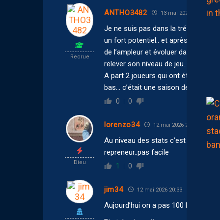
ANTHO3482
13 mai 2026 00:36
Je ne suis pas dans la trésorerie du
un fort potentiel.. et après cette sa
de l’ampleur et évoluer dans le bo
Recrue
relever son niveau de jeu… on ne ré
A part 2 joueurs qui ont été régulie
bas… c’était une saison de transiti
0
0
lorenzo34
12 mai 2026 21:14
Au niveau des stats c’est pas fou fou.
repreneur..pas facile
Dieu
1
0
jim34
12 mai 2026 20:33
Aujourd’hui on a pas 100 balles à m