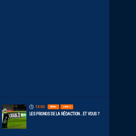
U
M
É
R
O
S
D
E
N
O
S
P
A
I
L
L
A
D
I
N
S
13:00
DÉBAT
LIGUE 2
LES PRONOS DE LA RÉDACTION… ET VOUS ?