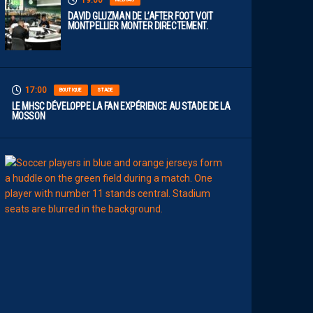
19:00
DAVID GLUZMAN DE L’AFTER FOOT VOIT
MONTPELLIER MONTER DIRECTEMENT.
17:00
BOUTIQUE
STADE
LE MHSC DÉVELOPPE LA FAN EXPÉRIENCE AU STADE DE LA
MOSSON
15:00
EFFECTIF
L
E
S
N
O
U
V
E
A
U
X
N