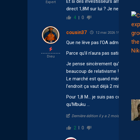
Et si des investisseurs arrivent av
Expert
direct 1,8M sur lui ? Je ne pense pas
4
0
cousin37
12 mai 2026 19:57
Que ne lève pas l’OA admettons… ma
Parce qu’il n’aura pas satisfait spo
Dieu
Je pense sincèrement qu’1,8 Millions
beaucoup de relativisme !
Le marché est quand même dérégulé,
l’endroit ça vaut déjà 2 millions
Pour 1,8 M… je suis pas convaincu q
qu’Mbuku …
Dernière édition il y a 2 mois par cousin
2
0