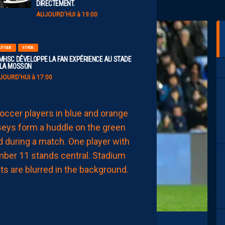
DIRECTEMENT.
AUJOURD'HUI à 19:00
UTIQUE
STADE
 MHSC DÉVELOPPE LA FAN EXPÉRIENCE AU STADE
 LA MOSSON
JOURD'HUI à 17:00
EFFECTIF
LES
NOUVEAUX
NUMÉROS
DE
NOS
PAILLADINS
AUJOURD'HUI
à
15:00