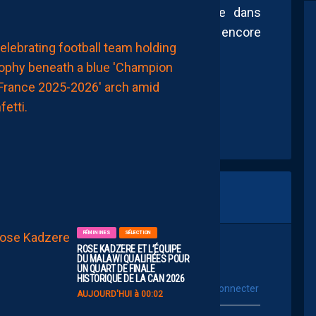
osé à l’idée de poursuivre l’aventure dans
ntaire. Un dossier qui pourrait donc encore
MHSC-DFCO
ir.
MÉFIANCE
DE
RIGUEUR
FACE
À
UN
PROMU
AMBITIEUX
AUJOURD'HUI
à
07:00
FÉMININES
SÉLECTION
ROSE KADZERE ET L’ÉQUIPE
DU MALAWI QUALIFIÉES POUR
UN QUART DE FINALE
HISTORIQUE DE LA CAN 2026
vous connecter
Se connecter avec :
AUJOURD'HUI à 00:02