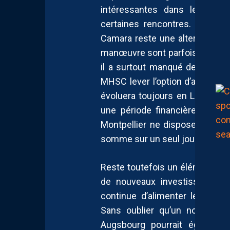
intéressantes dans les un-c
certaines rencontres. Son re
Camara reste une alternative 
manœuvre sont parfois limitées
il a surtout manqué de régularit
MHSC lever l’option d’achat tell
évoluera toujours en Ligue 2 la
une période financière délica
Montpellier ne dispose pas de
somme sur un seul joueur.
Reste toutefois un élément qui p
de nouveaux investisseurs av
continue d’alimenter les di
Sans oublier qu’un nouveau 
Augsbourg pourrait égalemen