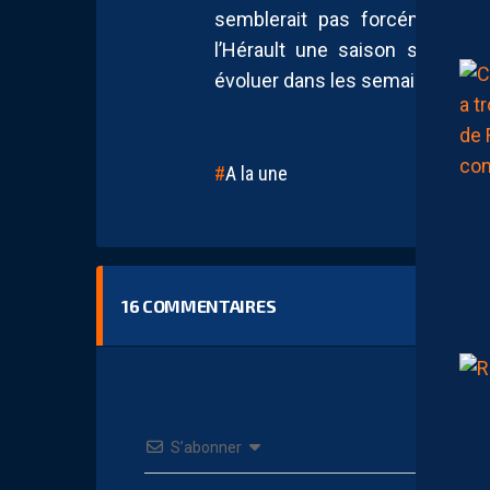
semblerait pas forcément opp
l’Hérault une saison suppléme
évoluer dans les semaines à ven
A la une
16
COMMENTAIRES
S’abonner