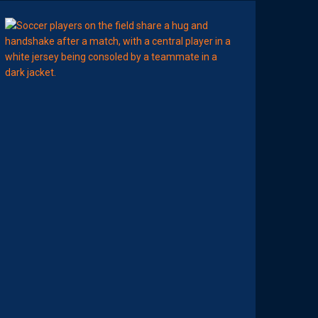
12:00
MERCATO
T
É
J
I
S
A
V
A
N
I
E
R
,
B
R
Y
A
N
T
E
I
X
E
I
R
A