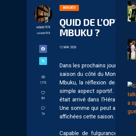
MERCATO
QUID DE L’OPTIO
salade1974
MBUKU ?
salade1974
12 MAI 2026
Dans les prochains jours, l’heur
saison du côté du Montpellier 
Mbuku, la réflexion des dirige
1775
simple aspect sportif. Prêté cet
était arrivé dans l’Hérault avec
84
Une somme qui peut aujourd’hu
16
affichées cette saison.
Capable de fulgurances, Nat