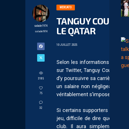
MERCATO
TANGUY COULIBA
salade1974
LE QATAR
salade1974
10 JUILLET 2025
Selon les informations révélé
sur Twitter, Tanguy Coulibaly se
d’y poursuivre sa carrière. Arri
3185
un salaire non négligeable, l’a
véritablement s’imposer sur le fr
75
32
Si certains supporters ont pu 
jeu, difficile de dire que Coul
club. Il aura simplement man