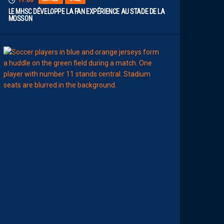
17:00
LE MHSC DÉVELOPPE LA FAN EXPÉRIENCE AU STADE DE LA
MOSSON
15:00
EFFECTIF
L
E
S
N
O
U
V
E
A
U
X
N
U
M
É
R
O
S
D
E
N