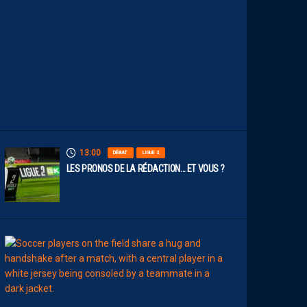
O
S
P
A
I
L
L
A
D
I
N
S
13:00
DÉBAT
LIGUE 2
LES PRONOS DE LA RÉDACTION… ET VOUS ?
12:00
MERCATO
T
É
J