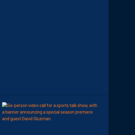
D
E
M
O
H
A
M
E
D
T
O
U
B
A
C
H
E
-
T
E
R
11:00
AP TV
MÉDIAS
A
P