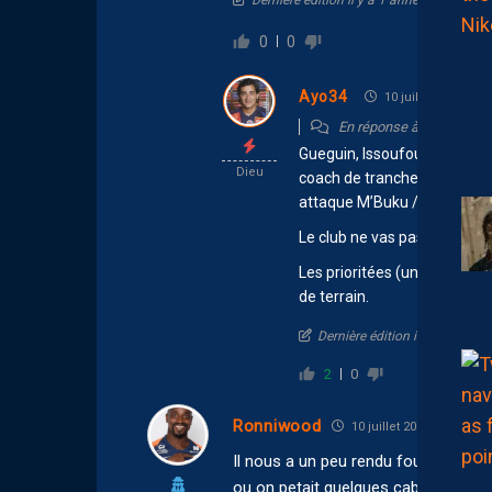
Dernière édition il y a 1 année par lextr
0
0
Ayo34
10 juillet 2025 12:1
En réponse à
lextremist
Gueguin, Issoufou, N’Diaye, p
Dieu
coach de trancher. Ils peuve
attaque M’Buku / Mendy / P
Le club ne vas pas empiler l
Les prioritées (une fois Men
de terrain.
Dernière édition il y a 1 anné
2
0
Ronniwood
10 juillet 2025 11:19
Il nous a un peu rendu fou en L1 q
ou on petait quelques cables. Après