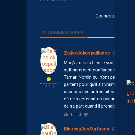
Connectez-vous po
32
COMMENTAIRES
Zaikoslokospaillados
10 juillet 
Moi j’aimerais bien le voir rester il 
suffisamment confiance qui n’est p
Tamari Nordin qui n’ont pas été des 
partent pour qu’il ait vraiment la pos
Certifié
dessous des autres cités plus haut je
efforts défensif en faisant même ce
de sa part quand il prenait
…
Lire la s
0
0
BlaireauDesSurfaces
10 juillet 2