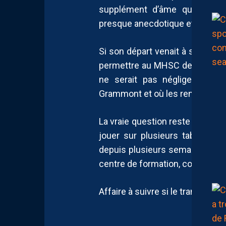
supplément d’âme qui marque
presque anecdotique et surtout 
Si son départ venait à se confir
permettre au MHSC de récupére
ne serait pas négligeable d
Grammont et où les rentrées d’
La vraie question reste celle d
jouer sur plusieurs tableaux 
depuis plusieurs semaines tout
centre de formation, comme Axe
Affaire à suivre si le transfert d