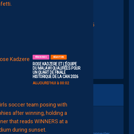
À
UN
PROMU
//T.CO/W6YTZ4GLQE
AMBITIEUX
AUJOURD'HUI
TER (@MohamedTERParis)
July 7, 2025
à
07:00
FÉMININES
SÉLECTION
ROSE KADZERE ET L’ÉQUIPE
DU MALAWI QUALIFIÉES POUR
UN QUART DE FINALE
HISTORIQUE DE LA CAN 2026
AUJOURD'HUI à 00:02
FÉMININES
FORMATION
SÉLECTION
CHAÏMA
MAATOUG
ET
vous connecter