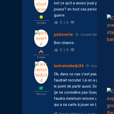
est ce qu’il a assez joué pour se fa
joueur? en tout cas perso a partir 
guerre
0
0
Certifié
picheverte
10 juillet 2025 14:09
Bon chance….
0
0
Fidèle
lextremistedu34
10 juillet 2025 11:
Ok, dans ce cas c’est pas seulemen
faudrait recruter. Là on a perdu to
le point de partir aussi. Donc l’atta
(je ne considère pas Guegin, Issouf
Recrue
faudra minimum encore un autre att
qui a sa carte à jouer en L2.