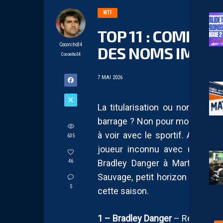
WTF
TOP 11 : COMME 
Coconiho34
DES NOMS IMPRO
Coconiho34
7 MAI 2026
La titularisation ou non de Te
barrage ? Non pour moi le vérita
à voir avec le sportif. Avant 
635
joueur inconnu avec un blaz’ d
Bradley Danger à Martin Exper
46
Sauvage, petit horizon des no
5
cette saison.
1 – Bradley Danger
– Red Star