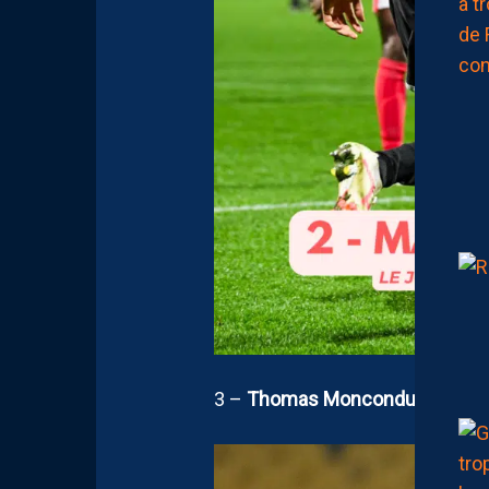
3 –
Thomas Monconduit –
Ami