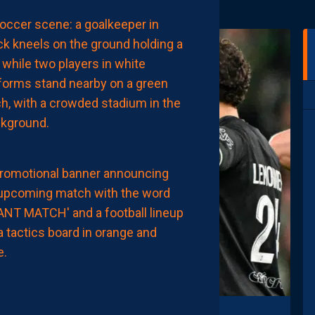
MHSC-DFCO
L’ARBITRE
DE
LA
RENCONTRE
AUJOURD'HUI
à
00:02
MHSC-DFCO
NOTRE
COMPO
PROBABLE
FACE
À
DIJON
AUJOURD'HUI
à
00:00