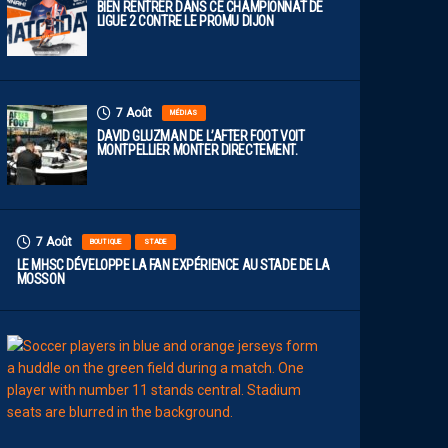
BIEN RENTRER DANS CE CHAMPIONNAT DE
LIGUE 2 CONTRE LE PROMU DIJON
7 Août
MÉDIAS
DAVID GLUZMAN DE L’AFTER FOOT VOIT
MONTPELLIER MONTER DIRECTEMENT.
7 Août
BOUTIQUE
STADE
LE MHSC DÉVELOPPE LA FAN EXPÉRIENCE AU STADE DE LA
MOSSON
7
Août
EFFECTIF
L
E
S
N