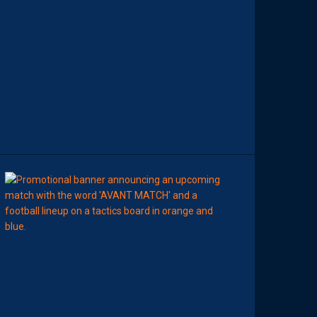
E
D
E
L
A
R
E
N
C
O
N
T
R
E
00:00
MHSC-DFCO
N
O
T
R
E
C
O
M
P
O