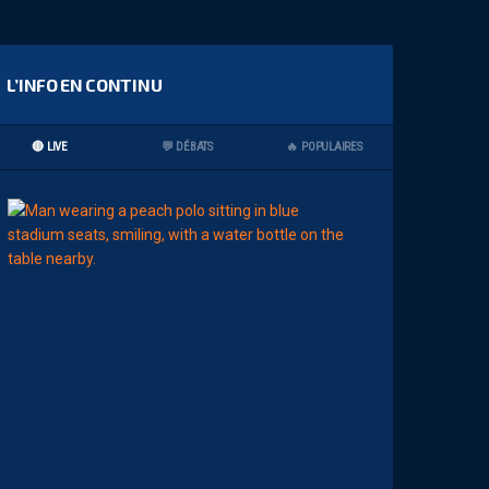
L’INFO EN CONTINU
🔴 LIVE
💬 DÉBATS
🔥 POPULAIRES
07:00
MHSC-DFCO
Q
U
I
D
D
E
L
A
C
H
A
L
E
U
R