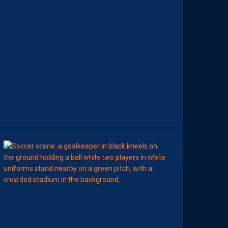
A
I
T
R
I
S
E
S
E
S
S
U
J
E
T
S
00:02
MHSC-DFCO
L
’
A
R
B
I
T
R