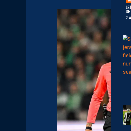
BO
LE
DE
7 