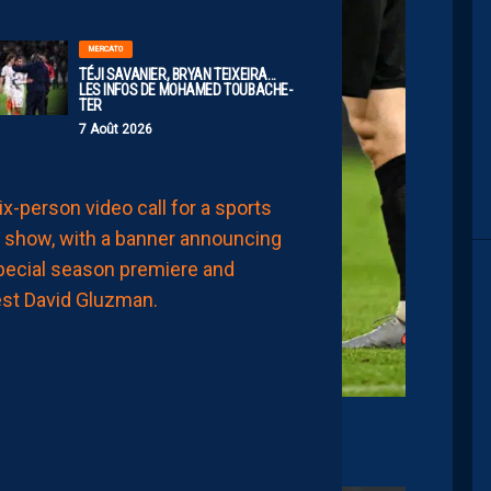
MERCATO
TÉJI SAVANIER, BRYAN TEIXEIRA…
LES INFOS DE MOHAMED TOUBACHE-
TER
7 Août 2026
AP TV
MÉDIAS
APSHOW
S02#01,
INVITÉ
DAVID
GLUZMAN
DE
L’AFTER
FOOT.
LES
REPLAYS
SONT
DISPOS.
y Lorraine
7
Août