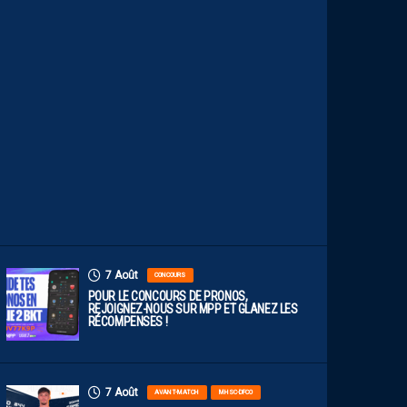
P
R
O
B
A
B
L
E
F
A
C
E
À
D
I
J
O
N
7 Août
CONCOURS
POUR LE CONCOURS DE PRONOS,
REJOIGNEZ-NOUS SUR MPP ET GLANEZ LES
RÉCOMPENSES !
7 Août
AVANT-MATCH
MHSC-DFCO