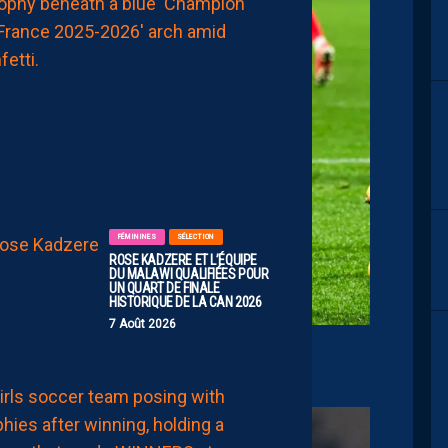
DE
RIGUEUR
FACE
À
UN
PROMU
AMBITIEUX
7
Août
2026
FÉMININES
SÉLECTION
ROSE KADZERE ET L’ÉQUIPE
DU MALAWI QUALIFIÉES POUR
UN QUART DE FINALE
HISTORIQUE DE LA CAN 2026
7 Août 2026
ens SC
FÉMININES
FORMATION
SÉLECTION