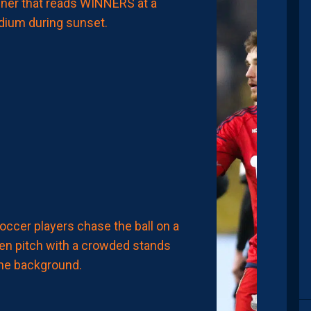
CHAÏMA
MAATOUG
ET
ZEÏNEB
BENYEBKA
REMPORTENT
LE
TOURNOI
UNAF
U17F
AVEC
LE
MAROC
7
Août
2026
MERCATO
YANIS
ZOUAOUI
NE
REJOINDRA
PAS
MONTPELLIER…
6