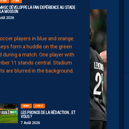
UTIQUE
STADE
 MHSC DÉVELOPPE LA FAN EXPÉRIENCE AU STADE
 LA MOSSON
Août 2026
EFFECTIF
LES
NOUVEAUX
NUMÉROS
DE
NOS
PAILLADINS
7
Août
2026
DÉBAT
LIGUE 2
LES PRONOS DE LA RÉDACTION… ET
VOUS ?
7 Août 2026