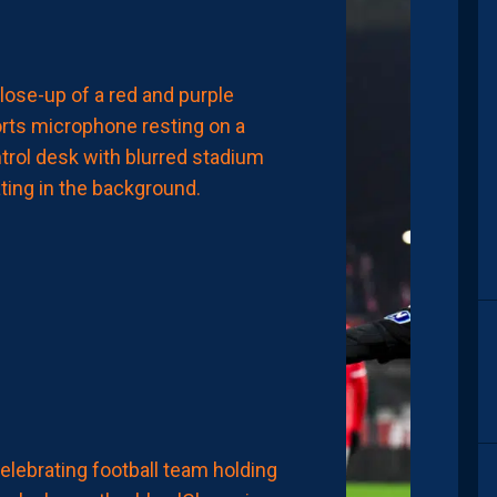
2026
FINANCES
LES
BOOKMAKERS
ENVOIENT,
ENCORE,
LA
PAILLADE
EN
BARRAGES
D’ACCESSION
À
LA
LIGUE
1
7
Août
2026
MHSC-DFCO
MÉFIANCE