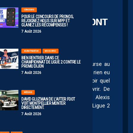
CONCOURS
POUR LE CONCOURS DE PRONOS,
BRADLEY DANGER, ILS ONT
REJOIGNEZ-NOUS SUR MPP ET
GLANEZ LES RÉCOMPENSES !
BABLES EN L2
7 Août 2026
AVANT-MATCH
MHSC-DFCO
BIEN RENTRER DANS CE
CHAMPIONNAT DE LIGUE 2 CONTRE LE
ji Savanier ? La vente du club ? La course au
PROMU DIJON
ble fil rouge de cette saison n’a jamais rien eu
7 Août 2026
chaque match, je me languissais de savoir quel
e zinzin, j’allais bien pouvoir découvrir. De
MÉDIAS
ience, sans oublier Lucas Bretelle ou Alexis
DAVID GLUZMAN DE L’AFTER FOOT
VOIT MONTPELLIER MONTER
ms de famille chantants rencontrés en Ligue 2
DIRECTEMENT.
7 Août 2026