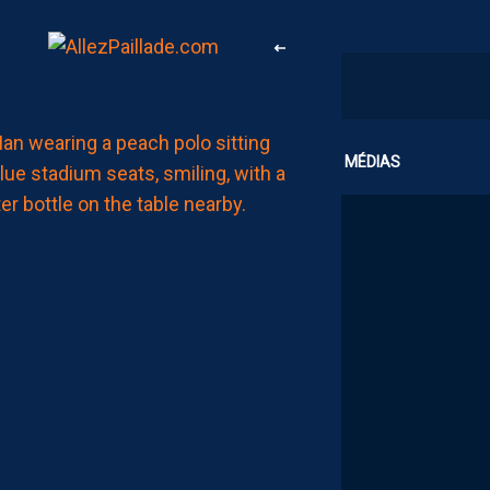
MHSC-DFCO
CLUB
MÉDIAS
QUID
DE
LA
CHALEUR
?
DU
PROMU
DIJONNAIS
?
ZOUMANA
CAMARA
MAITRISE
SES
SUJETS
AUJOURD'HUI
à
07:00