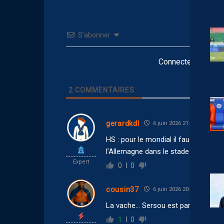
S’abonner
Connectez-vous po
2
COMMENTAIRES
gerardkdl
6 juin 2026 21:36
HS : pour le mondial il faudra aussi
l’Allemagne dans le stade de Chicago
Expert
0
0
cousin37
6 juin 2026 20:49
La vache… Sersou est parti à la retrai
1
0