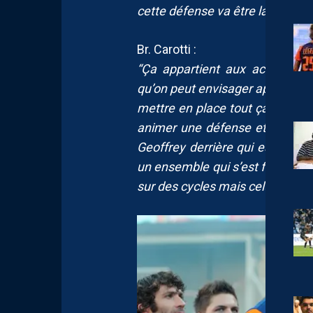
cette défense va être la meill
Br. Carotti :
“Ça appartient aux acteurs to
qu’on peut envisager après ça a
mettre en place tout ça, je cro
animer une défense et comment
Geoffrey derrière qui est dan
un ensemble qui s’est fait, une 
sur des cycles mais celui-là a ét