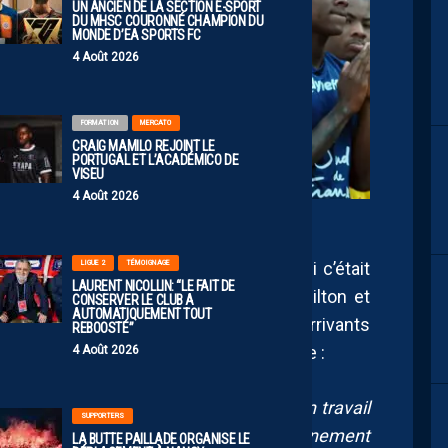
UN ANCIEN DE LA SECTION E-SPORT
DU MHSC COURONNÉ CHAMPION DU
MONDE D’EA SPORTS FC
4 Août 2026
FORMATION
MERCATO
CRAIG MAMILO REJOINT LE
PORTUGAL ET L’ACADÉMICO DE
VISEU
4 Août 2026
R DE HULLESSEN
ouverture à lui lorsqu’on lui a demandé si c’était
LIGUE 2
TÉMOIGNAGE
LAURENT NICOLLIN: “LE FAIT DE
le flair” pour les recrutements de Vito Hilton et
CONSERVER LE CLUB A
AUTOMATIQUEMENT TOUT
 Jonathan Tinhan les seuls nouveaux arrivants
REBOOSTÉ”
enti un sentiment de réussite personnelle :
4 Août 2026
s le club, donc encore une fois c’est un travail
SUPPORTERS
réflexion collective, c’est un accompagnement
LA BUTTE PAILLADE ORGANISE LE