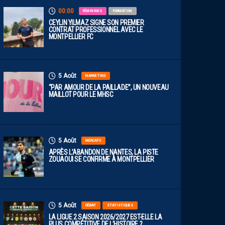
00:00
FÉMININES
FORMATION
CEYLIN YILMAZ SIGNE SON PREMIER
CONTRAT PROFESSIONNEL AVEC LE
MONTPELLIER FC
5 Août
MARKETING
“PAR AMOUR DE LA PAILLADE”, UN NOUVEAU
MAILLOT POUR LE MHSC
5 Août
MERCATO
APRÈS L’ABANDON DE NANTES, LA PISTE
ZOUAOUI SE CONFIRME À MONTPELLIER
5 Août
DÉBAT
STATISTIQUES
LA LIGUE 2 SAISON 2026/2027 EST-ELLE LA
PLUS COMPÉTITIVE DE L’HISTOIRE ?