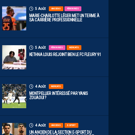
5 Août
ANCIENS
FÉMININES
MARIE-CHARLOTTE LÉGER MET UN TERME À
SA CARRIÈRE PROFESSIONNELLE
5 Août
FÉMININES
MERCATO
KETHNA LOUIS REJOINT BIEN LE FC FLEURY 91
4 Août
MERCATO
MONTPELLIER INTÉRESSÉ PAR YANIS
ZOUAOUI ?
4 Août
ANCIENS
E-SPORT
UN ANCIEN DE LA SECTION E-SPORT DU