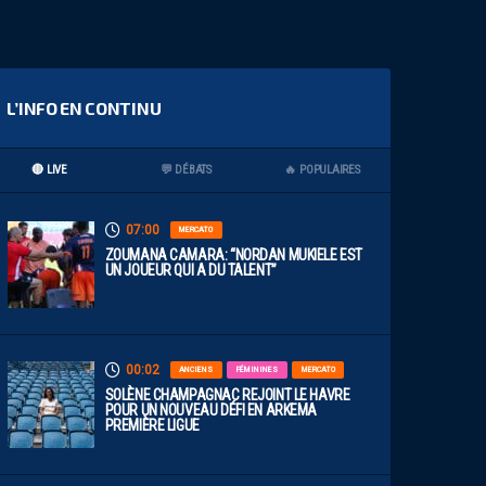
L’INFO EN CONTINU
🔴 LIVE
💬 DÉBATS
🔥 POPULAIRES
07:00
MERCATO
ZOUMANA CAMARA: “NORDAN MUKIELE EST
UN JOUEUR QUI A DU TALENT”
00:02
ANCIENS
FÉMININES
MERCATO
SOLÈNE CHAMPAGNAC REJOINT LE HAVRE
POUR UN NOUVEAU DÉFI EN ARKEMA
PREMIÈRE LIGUE