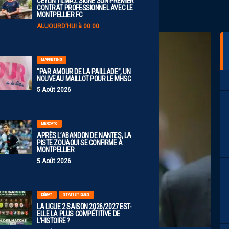
CEYLIN YILMAZ SIGNE SON PREMIER
CONTRAT PROFESSIONNEL AVEC LE
MONTPELLIER FC
AUJOURD'HUI à 00:00
MARKETING
“PAR AMOUR DE LA PAILLADE”, UN
NOUVEAU MAILLOT POUR LE MHSC
5 Août 2026
MERCATO
APRÈS L’ABANDON DE NANTES, LA
PISTE ZOUAOUI SE CONFIRME À
MONTPELLIER
5 Août 2026
DÉBAT
STATISTIQUES
LA LIGUE 2 SAISON 2026/2027 EST-
ELLE LA PLUS COMPÉTITIVE DE
L’HISTOIRE ?