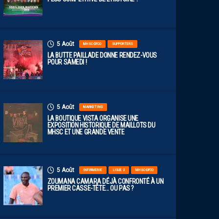
5 Août
MHSC-DFCO
SUPPORTERS
LA BUTTE PAILLADE DONNE RENDEZ-VOUS
POUR SAMEDI !
5 Août
MARKETING
LA BOUTIQUE VISTA ORGANISE UNE
EXPOSITION HISTORIQUE DE MAILLOTS DU
MHSC ET UNE GRANDE VENTE
5 Août
INFIRMERIE
LIGUE 2
MHSC-DFCO
ZOUMANA CAMARA DÉJÀ CONFRONTÉ À UN
PREMIER CASSE-TÊTE… OU PAS ?