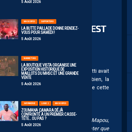
5 Août 2026
MHSC-DFCO
SUPPORTERS
 “UN ENSEMBLE QUI S’EST
LA BUTTE PAILLADE DONNE RENDEZ-
VOUS POUR SAMEDI !
 QUI S’EST CRÉÉE”
5 Août 2026
MARKETING
LA BOUTIQUE VISTA ORGANISE UNE
EXPOSITION HISTORIQUE DE
 Sers, il y a plusieurs mois, Bruno Carotti avait
MAILLOTS DU MHSC ET UNE GRANDE
VENTE
et d’un secteur de jeu qu’il connaît bien, la
5 Août 2026
gement malgré le peu de recrues lors de cette
INFIRMERIE
LIGUE 2
MHSC-DFCO
ZOUMANA CAMARA DÉJÀ
CONFRONTÉ À UN PREMIER CASSE-
TÊTE… OU PAS ?
 dans l’axe, il y avait déjà Garry, déjà Mapou,
5 Août 2026
onnel, quelques mois plus tard, de constater que