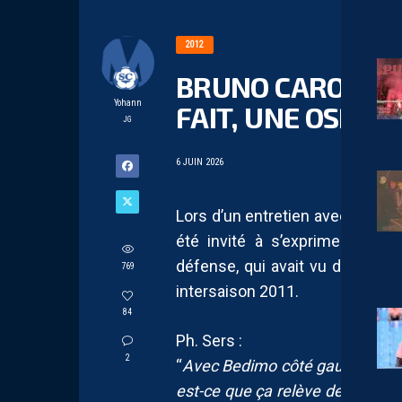
2012
BRUNO CAROTTI :
Yohann
FAIT, UNE OSMOSE
JG
6 JUIN 2026
Lors d’un entretien avec Philippe
été invité à s’exprimer au suj
défense, qui avait vu du chan
769
intersaison 2011.
84
Ph. Sers :
2
“
Avec Bedimo côté gauche et Vito
est-ce que ça relève de l’irrati