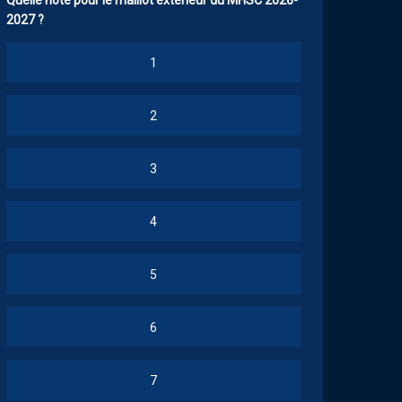
Quelle note pour le maillot extérieur du MHSC 2026-
2027 ?
1
2
3
4
5
6
7