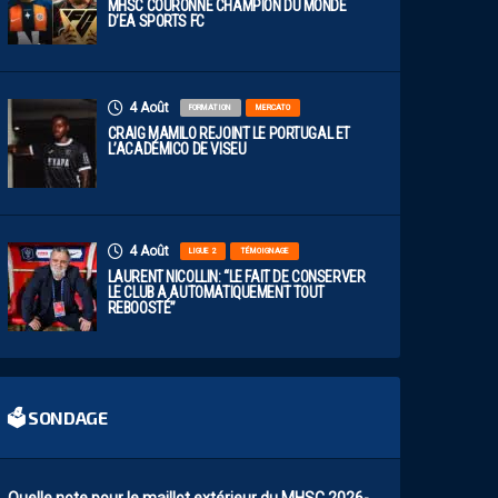
MHSC COURONNÉ CHAMPION DU MONDE
D’EA SPORTS FC
4 Août
FORMATION
MERCATO
CRAIG MAMILO REJOINT LE PORTUGAL ET
L’ACADÉMICO DE VISEU
4 Août
LIGUE 2
TÉMOIGNAGE
LAURENT NICOLLIN: “LE FAIT DE CONSERVER
LE CLUB A AUTOMATIQUEMENT TOUT
REBOOSTÉ”
🗳 SONDAGE