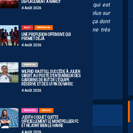
DÉPLACEMENT À NANCY
onc on est contents mais c’est le club qui est
4 Août 2026
sonne,
parce qu’encore une fois on est plus sur
, la joie on l’a partagée aussi donc c’est ça dont
BILLET
PRÉPARATION
rtagée par l’ensemble d’un club avec une très
UNE PROFUSION OFFENSIVE QUI
PROMET DÉJÀ
4 Août 2026
FORMATION
WILFRID RASTOLL SUCCÈDE À JULIEN
GIBERT AU POSTE D’ENTRAÎNEUR DES
GARDIENS DE BUT DE L’ÉQUIPE
RÉSERVE ET DES U19N DU MHSC
4 Août 2026
FÉMININES
MERCATO
JUDITH COQUET QUITTE
OFFICIELLEMENT LE MONTPELLIER FC
ET REJOINT BIEN LE HAVRE
4 Août 2026