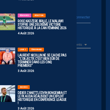
FÉMININES
SÉLECTION
vous connecter
Se connecter avec :
ROSE KADZERE BRILLE, LE MALAWI
S’OFFRE UNE DEUXIÈME VICTOIRE
HISTORIQUE À LA CAN FÉMININE 2026
ur poster un commentaire
4 Août 2026
Récents
LIGUE 2
TÉMOIGNAGE
LAURENT NICOLLIN NE SE CACHE PAS
: “L’OBJECTIF, C’EST BIEN SÛR DE
TERMINER DANS LES CINQ
PREMIERS”
 compter sur les USA, quel but égalisateur contre
3 Août 2026
 dans l’Illinois dans la 1ere mi-temps là.
ANCIENS
DIDIER ZANETTI, EDVIN BONGEMBA ET
LE FK AUDA RÉALISENT UN EXPLOIT
HISTORIQUE EN CONFÉRENCE LEAGUE
te il y a plus d’un an… l’Itw ne date pas d’hier
!
3 Août 2026