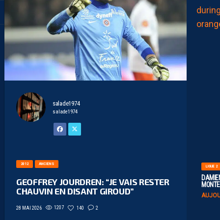
salade1974
salade1974
2012
ANCIENS
LIGUE 2
DAMIEN
GEOFFREY JOURDREN: “JE VAIS RESTER
MONTE 
CHAUVIN EN DISANT GIROUD”
AUJOU
1207
140
2
28 MAI 2026