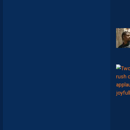
N
T
I
E
U
X
,
M
A
I
S
L
E
M
H
S
C
E
S
T
U
N
C
L
U
B
D
E
L
I
G
U