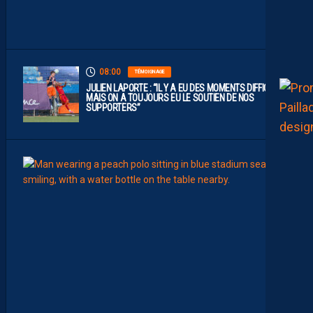
E
1
”
08:00
TÉMOIGNAGE
JULIEN LAPORTE : “IL Y A EU DES MOMENTS DIFFICILES,
MAIS ON A TOUJOURS EU LE SOUTIEN DE NOS
SUPPORTERS”
07:00
MHSC-
Q
U
I
D
D
E
L
A
C
H
A
L