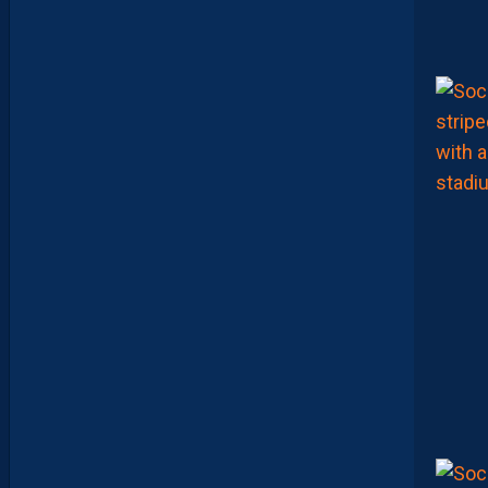
E
U
R
?
D
U
P
R
O
M
U
D
I
J
O
N
N
A
I
S
?
Z
O
U
M
A
N
A
C
A
M
A