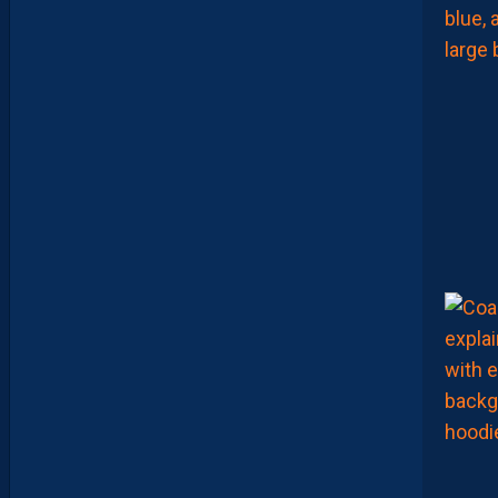
C
A
M
A
R
A
:
“
J
E
N
E
V
E
U
X
P
A
S
P
A
R
A
Î
T
R
E
P
R
É
T
E