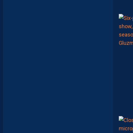
Z
O
U
M
A
N
A
C
A
M
A
R
A
:
“
I
L
N
E
F
A
U
T
P
A
S
S
E
F
I
X