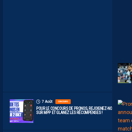
M
P
O
P
R
O
B
A
B
L
E
F
A
C
E
À
D
I
J
O
N
7 Août
CONCOURS
POUR LE CONCOURS DE PRONOS, REJOIGNEZ-NOUS
SUR MPP ET GLANEZ LES RÉCOMPENSES !