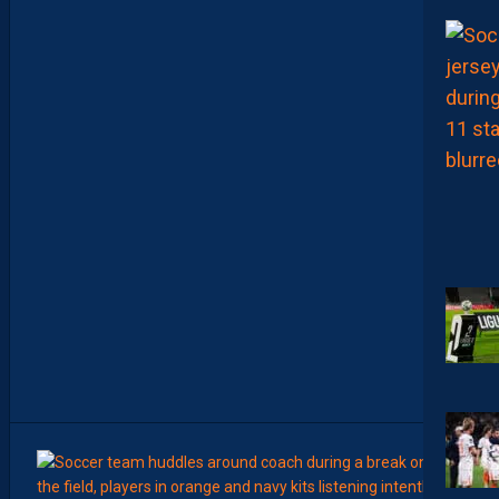
S
T
C
O
M
M
E
N
C
E
R
L
E
C
H
A
M
P
I
O
N
N
A
T
”
15:00
LIGUE 2