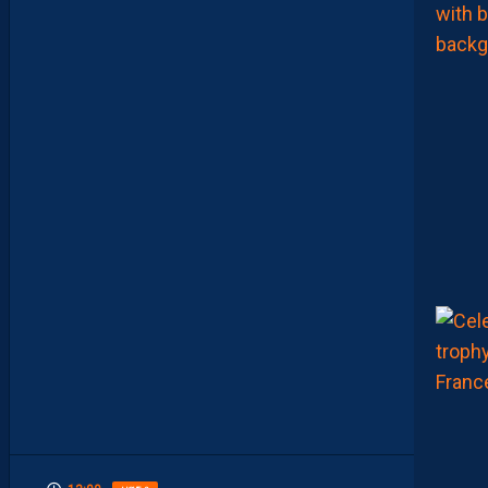
E
R
D
E
L
I
M
I
T
E
S
.
I
L
F
A
U
T
V
I
S
E
R
H
A
U
T
”