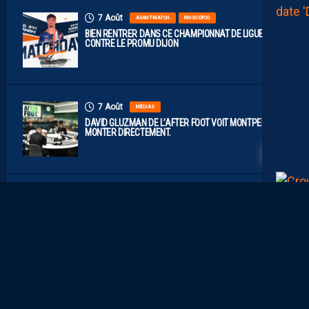
7 Août
AVANT-MATCH
MHSC-DFCO
BIEN RENTRER DANS CE CHAMPIONNAT DE LIGUE 2
CONTRE LE PROMU DIJON
7 Août
MÉDIAS
DAVID GLUZMAN DE L’AFTER FOOT VOIT MONTPELLIER
2
MONTER DIRECTEMENT.
7 Août
BOUTIQUE
STADE
LE MHSC DÉVELOPPE LA FAN EXPÉRIENCE AU STADE DE LA MOSSON
7
Août
EFFECT
L
E