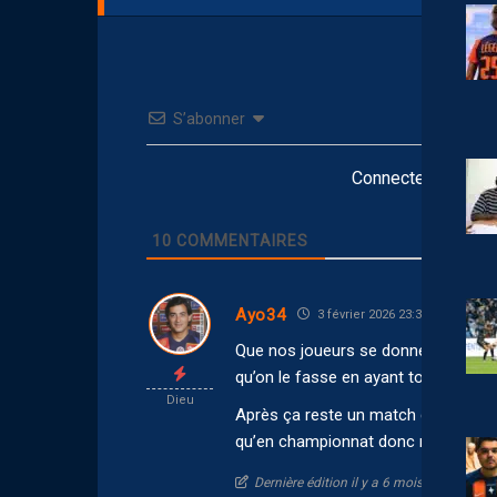
S’abonner
Connectez-vous po
10
COMMENTAIRES
Ayo34
3 février 2026 23:37
Que nos joueurs se donnent à fond,
qu’on le fasse en ayant tout donné 
Dieu
Après ça reste un match de coupe f
qu’en championnat donc rien n’est 
Dernière édition il y a 6 mois par Ayo34