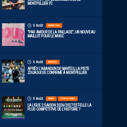
MONTPELLIER FC
5 Août
MARKETING
“PAR AMOUR DE LA PAILLADE”, UN NOUVEAU
MAILLOT POUR LE MHSC
5 Août
MERCATO
APRÈS L’ABANDON DE NANTES, LA PISTE
ZOUAOUI SE CONFIRME À MONTPELLIER
5 Août
DÉBAT
STATISTIQUES
LA LIGUE 2 SAISON 2026/2027 EST-ELLE LA
PLUS COMPÉTITIVE DE L’HISTOIRE ?