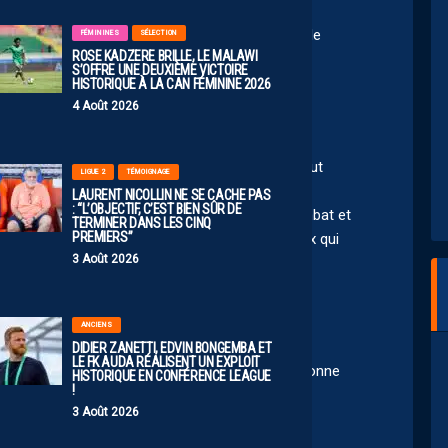
 Tamari ce soir sur France 2 je lui souhaite bien le
FÉMININES
SÉLECTION
ROSE KADZERE BRILLE, LE MALAWI
n sa façon de bouger.
S’OFFRE UNE DEUXIÈME VICTOIRE
HISTORIQUE À LA CAN FÉMININE 2026
4 Août 2026
ir la majeure partie du temps. Je sais pas du tout
LIGUE 2
TÉMOIGNAGE
 joue super defensif, ce qui nous réussit pas
LAURENT NICOLLIN NE SE CACHE PAS
: “L’OBJECTIF, C’EST BIEN SÛR DE
uer agressive. En tout cas ça va être un beau combat et
TERMINER DANS LES CINQ
PREMIERS”
s comme Pays, Issoufou, Chennahi et tout ceux qui
3 Août 2026
ANCIENS
DIDIER ZANETTI, EDVIN BONGEMBA ET
LE FK AUDA RÉALISENT UN EXPLOIT
omplet . Ce n est pas tous à l abordage et personne
HISTORIQUE EN CONFÉRENCE LEAGUE
!
naltys . On sait pas faire.
3 Août 2026
ent. Combatif. Les faire douter