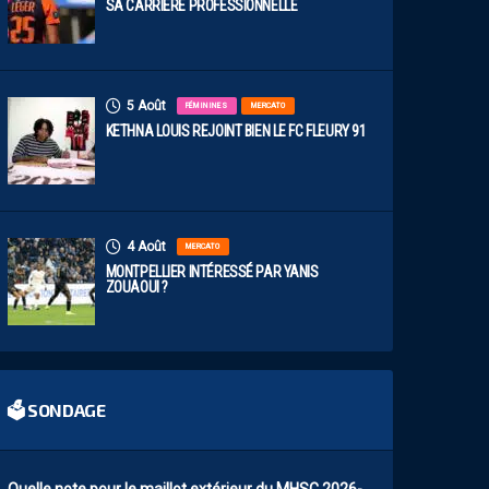
SA CARRIÈRE PROFESSIONNELLE
5 Août
FÉMININES
MERCATO
KETHNA LOUIS REJOINT BIEN LE FC FLEURY 91
4 Août
MERCATO
MONTPELLIER INTÉRESSÉ PAR YANIS
ZOUAOUI ?
🗳 SONDAGE