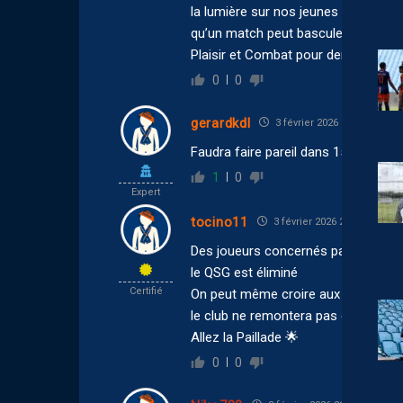
la lumière sur nos jeunes talents… il
qu’un match peut basculer sur un dé
Plaisir et Combat pour demain pour
0
0
gerardkdl
3 février 2026 22:21
Faudra faire pareil dans 15 jours : 
1
0
Expert
tocino11
3 février 2026 22:15
Des joueurs concernés par la Coup
le QSG est éliminé
Certifié
On peut même croire aux quarts de 
le club ne remontera pas cette anné
Allez la Paillade 🌟
0
0