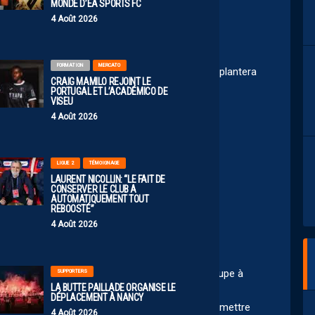
MONDE D’EA SPORTS FC
4 Août 2026
FORMATION
MERCATO
 méfier du petit wahi… s’il y en a un qui nous en plantera
CRAIG MAMILO REJOINT LE
PORTUGAL ET L’ACADÉMICO DE
VISEU
4 Août 2026
LIGUE 2
TÉMOIGNAGE
LAURENT NICOLLIN: “LE FAIT DE
aire contre nous il nous en plante 1
CONSERVER LE CLUB A
AUTOMATIQUEMENT TOUT
REBOOSTÉ”
4 Août 2026
e compliqué car Nice va jouer la carte de la coupe à
SUPPORTERS
LA BUTTE PAILLADE ORGANISE LE
araît hors de porté pour eux…
DÉPLACEMENT À NANCY
 un match « Bonus » et qui peut permettre de mettre
4 Août 2026