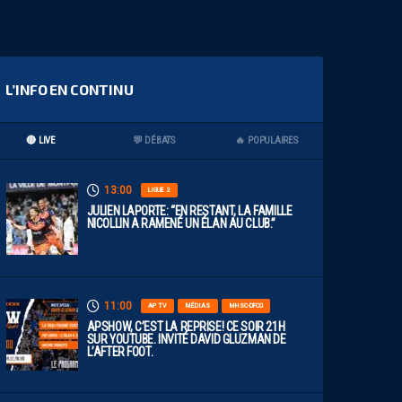
L’INFO EN CONTINU
🔴 LIVE
💬 DÉBATS
🔥 POPULAIRES
13:00
LIGUE 2
JULIEN LAPORTE: “EN RESTANT, LA FAMILLE
NICOLLIN A RAMENÉ UN ÉLAN AU CLUB.”
11:00
AP TV
MÉDIAS
MHSC-DFCO
APSHOW, C’EST LA REPRISE! CE SOIR 21H
SUR YOUTUBE. INVITÉ DAVID GLUZMAN DE
L’AFTER FOOT.