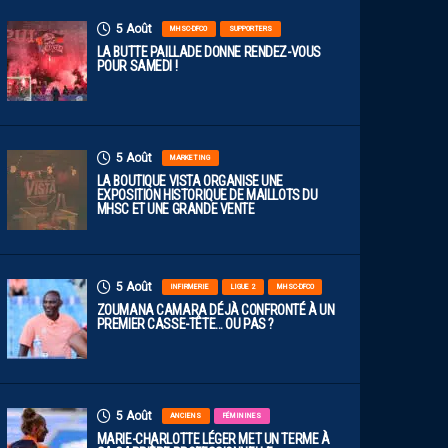
5 Août
MHSC-DFCO
SUPPORTERS
LA BUTTE PAILLADE DONNE RENDEZ-VOUS
POUR SAMEDI !
5 Août
MARKETING
LA BOUTIQUE VISTA ORGANISE UNE
EXPOSITION HISTORIQUE DE MAILLOTS DU
MHSC ET UNE GRANDE VENTE
5 Août
INFIRMERIE
LIGUE 2
MHSC-DFCO
ZOUMANA CAMARA DÉJÀ CONFRONTÉ À UN
PREMIER CASSE-TÊTE… OU PAS ?
5 Août
ANCIENS
FÉMININES
MARIE-CHARLOTTE LÉGER MET UN TERME À