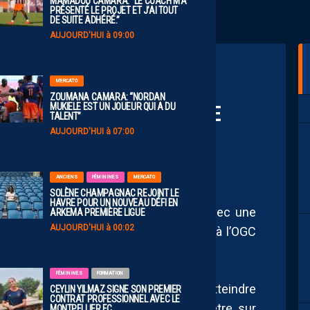
MAMADOU CAMARA: “LE COACH M’A
PRÉSENTÉ LE PROJET ET J’AI TOUT
DE SUITE ADHÉRÉ.”
AUJOURD'HUI à 09:00
MERCATO
ZOUMANA CAMARA: “NORDAN
 L’EFFICACITÉ POUR SE
MUKIELE EST UN JOUEUR QUI A DU
TALENT”
 NICE
AUJOURD'HUI à 07:00
ANCIENS
FÉMININES
MERCATO
SOLÈNE CHAMPAGNAC REJOINT LE
HAVRE POUR UN NOUVEAU DÉFI EN
ce à Guingamp peut déjà être embelli avec une
ARKEMA PREMIÈRE LIGUE
AUJOURD'HUI à 00:02
ce. Cela passe par un match plein face à l’OGC
FÉMININES
FORMATION
n Montpellier à réaction. Pour espérer atteindre
CEYLIN YILMAZ SIGNE SON PREMIER
CONTRAT PROFESSIONNEL AVEC LE
 les Montpelliérains ne pourront pas être sur
MONTPELLIER FC