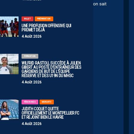
 faudra jouer sans pression et libéré … et quand on sait
tail… tout est possible pour nous…
 redorer le blason du MHSC 🧡💙🧡💙
BILLET
PRÉPARATION
UNE PROFUSION OFFENSIVE QUI
PROMET DÉJÀ
4 Août 2026
Reims 3 Le Mans 0
FORMATION
WILFRID RASTOLL SUCCÈDE À JULIEN
GIBERT AU POSTE D’ENTRAÎNEUR DES
GARDIENS DE BUT DE L’ÉQUIPE
RÉSERVE ET DES U19N DU MHSC
4 Août 2026
e de France surtout…
finale
FÉMININES
MERCATO
e mais on peut espérer un joli résultat demain
JUDITH COQUET QUITTE
OFFICIELLEMENT LE MONTPELLIER FC
ET REJOINT BIEN LE HAVRE
4 Août 2026