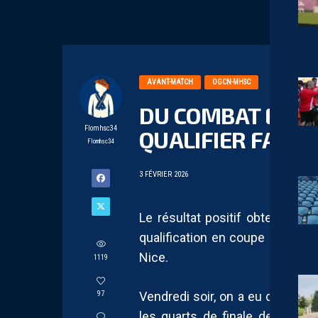
AVANT-MATCH
OGCN-MHSC
DU COMBAT ET DE
Flomhsc34
QUALIFIER FACE À
Flomhsc34
3 FÉVRIER 2026
Le résultat positif obtenu fa
qualification en coupe de Fran
Nice.
1119
Vendredi soir, on a eu droit à u
97
les quarts de finale de coupe,