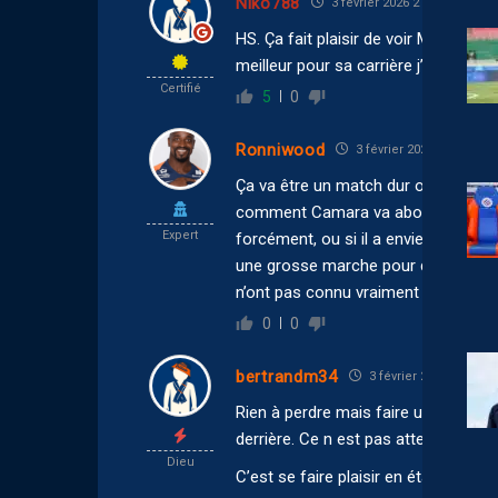
Niko788
3 février 2026 21:29
HS. Ça fait plaisir de voir Moussa Al
meilleur pour sa carrière j’aime bie
Certifié
5
0
Ronniwood
3 février 2026 21:27
Ça va être un match dur ou on à sub
comment Camara va aborder. Si il la
Expert
forcément, ou si il a envie de la jo
une grosse marche pour des joueur
n’ont pas connu vraiment la L1.
0
0
bertrandm34
3 février 2026 20:17
Rien à perdre mais faire un match c
derrière. Ce n est pas attendre les pe
Dieu
C’est se faire plaisir en étant cohér