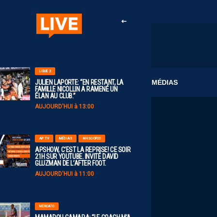
LIGUE 2
CLUB
MÉDIAS
JULIEN LAPORTE: “EN RESTANT, LA
FAMILLE NICOLLIN A RAMENÉ UN
ÉLAN AU CLUB.”
AUJOURD'HUI à 13:00
AP TV
MÉDIAS
MHSC-DFCO
APSHOW, C’EST LA REPRISE! CE SOIR
21H SUR YOUTUBE. INVITÉ DAVID
GLUZMAN DE L’AFTER FOOT.
AUJOURD'HUI à 11:00
MERCATO