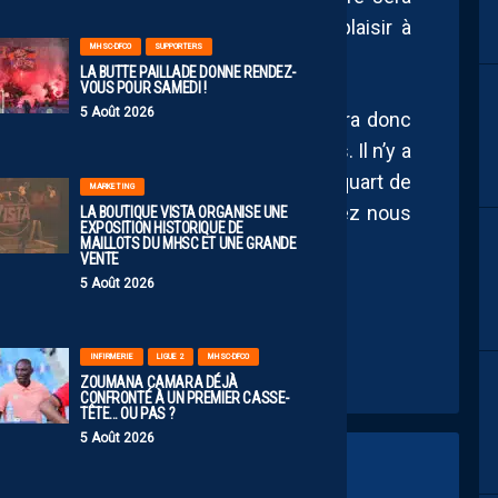
ver Elye Wahi qui lui aussi retrouve plaisir à
MHSC-DFCO
SUPPORTERS
ssage compliqué à Francfort.
LA BUTTE PAILLADE DONNE RENDEZ-
VOUS POUR SAMEDI !
5 Août 2026
 et du caractère à faire valoir. Il faudra donc
sives pour leur faire baisser les armes. Il n’y a
le et qui pourrait nous faire espérer un quart de
MARKETING
la Mosson. Soyez des hommes et rendez nous
LA BOUTIQUE VISTA ORGANISE UNE
EXPOSITION HISTORIQUE DE
z pas, le résultat sera là.
MAILLOTS DU MHSC ET UNE GRANDE
VENTE
5 Août 2026
INFIRMERIE
LIGUE 2
MHSC-DFCO
ZOUMANA CAMARA DÉJÀ
CONFRONTÉ À UN PREMIER CASSE-
TÊTE… OU PAS ?
5 Août 2026