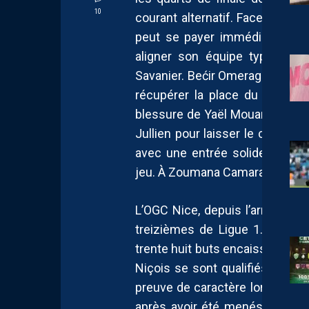
10
courant alternatif. Face à un ad
peut se payer immédiatement
aligner son équipe type, san
Savanier. Bećir Omeragić devra
récupérer la place du joueur 
blessure de Yaël Mouanga. Il y a
Jullien pour laisser le capitain
avec une entrée solide, pourr
jeu. À Zoumana Camara de tran
L’OGC Nice, depuis l’arrivée de
treizièmes de Ligue 1. C’est 
trente huit buts encaissés. Il n’
Niçois se sont qualifiés aux ti
preuve de caractère lors de leu
après avoir été menés deux bu