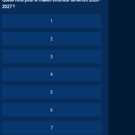
Quelle note pour le maillot extérieur du MHSC 2026-
2027 ?
1
2
3
4
5
6
7