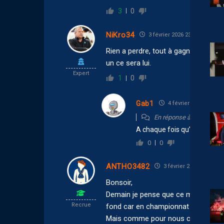
3
0
NiKro34
3 février 2026 23:31
Rien a perdre, tout à gagner. Mais se
un ce sera lui.
Expert
1
0
Gab1
4 février 2026 07:45
En réponse à
NiKro34
A chaque fois qu’il est titul
0
0
ANTHO3482
3 février 2026 23:11
Bonsoir,
Demain je pense que ce match va êtr
Recrue
fond car en championnat l’Europe p
Mais comme pour nous ce match est