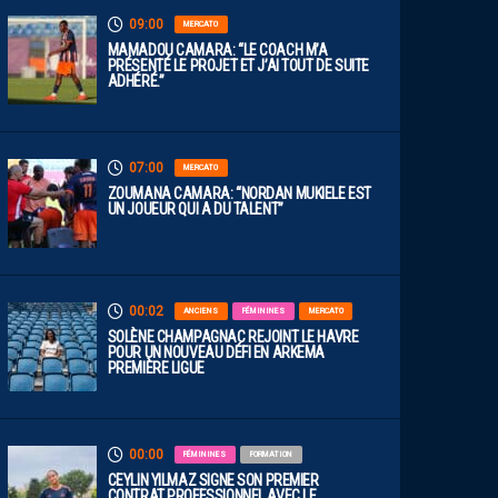
09:00
MERCATO
MAMADOU CAMARA: “LE COACH M’A
PRÉSENTÉ LE PROJET ET J’AI TOUT DE SUITE
ADHÉRÉ.”
07:00
MERCATO
ZOUMANA CAMARA: “NORDAN MUKIELE EST
UN JOUEUR QUI A DU TALENT”
00:02
ANCIENS
FÉMININES
MERCATO
SOLÈNE CHAMPAGNAC REJOINT LE HAVRE
POUR UN NOUVEAU DÉFI EN ARKEMA
PREMIÈRE LIGUE
00:00
FÉMININES
FORMATION
CEYLIN YILMAZ SIGNE SON PREMIER
CONTRAT PROFESSIONNEL AVEC LE