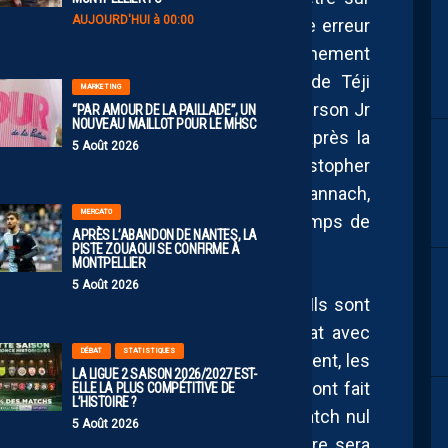
AUJOURD'HUI à 00:00
versaire supérieur sur le papier, chaque erreur
. Zoumana Camara devrait très certainement
s Yaël Mouanga mais avec le retour de Téji
MARKETING
it descendre en défense centrale et Everson Jr
“PAR AMOUR DE LA PAILLADE”, UN
NOUVEAU MAILLOT POUR LE MHSC
de la Nati comme cela a été le cas après la
5 Août 2026
 aussi la possibilité de faire jouer Christopher
e pailladin dans l’entre-jeu. Naoufel El-Hannach,
MERCATO
ait également espérer davantage de temps de
APRÈS L’ABANDON DE NANTES, LA
cher.
PISTE ZOUAOUI SE CONFIRME À
MONTPELLIER
5 Août 2026
 Claude Puel, a retrouvé des couleurs. Ils sont
l’avant dernière défense du championnat avec
DÉBAT
STATISTIQUES
y a que Metz qui fait pire. Au tour précédent, les
LA LIGUE 2 SAISON 2026/2027 EST-
rs au but face à Nantes. Les Azuréens ont fait
ELLE LA PLUS COMPÉTITIVE DE
L’HISTOIRE ?
r dernière rencontre en arrachant le match nul
5 Août 2026
ts à zéro face à Brest. Cette rencontre sera