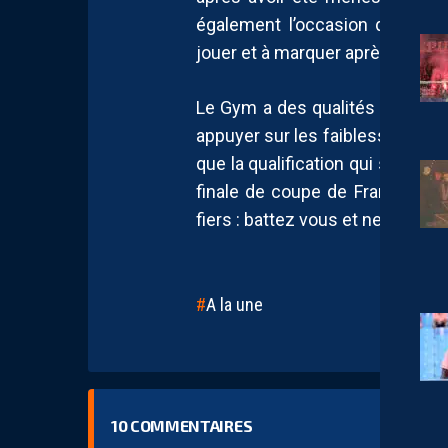
également l’occasion de retrou
jouer et à marquer après un pa
Le Gym a des qualités offensives
appuyer sur les faiblesses défen
que la qualification qui sera bel
finale de coupe de France à 
fiers : battez vous et ne renonce
A la une
10
COMMENTAIRES