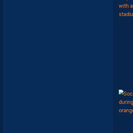
H
S
C
1
-
1
D
F
C
O
:
D
E
S
D
É
B
U
T
S
F
R
U
S
T
R
A
N
T
S
E
T