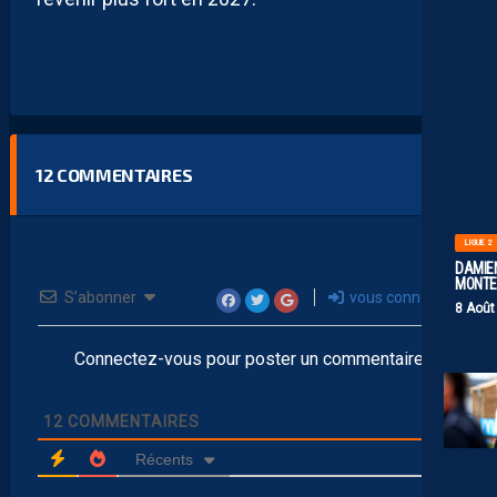
12
COMMENTAIRES
LIGUE 2
DAMIEN
MONTE 
S’abonner
vous connecter
8 Août
Connectez-vous pour poster un commentaire
12
COMMENTAIRES
Récents