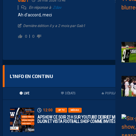
Gab1
26 mai 2026 13:46
En réponse à
Zdav
Ah d’accord, meci
Dernière édition il y a 2 mois par Gab1
0
0
L’INFO EN CONTINU
🔴 LIVE
💬 DÉBATS
🔥 POPULAIRES
12:00
AP TV
MÉDIAS
APSHOW CE SOIR 21H SUR YOUTUBE! DEBRIEF MHSC-
DIJON ET VISTA FOOTBALL SHOP COMME INVITÉS !