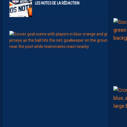
LES NOTES DE LA RÉDACTION
00:15
LIGUE 2
L
E
M
H
S
C
7
È
M
E
C
E
D
I
M
A
N
C
H
E