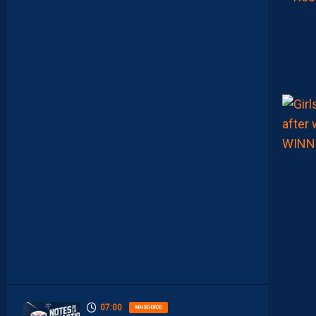
A
U
L
T
A
I
S
E
C
O
N
S
T
A
M
M
E
N
T
À
L
’
A
R
R
Ê
T
07:00
MHSC-DFCO