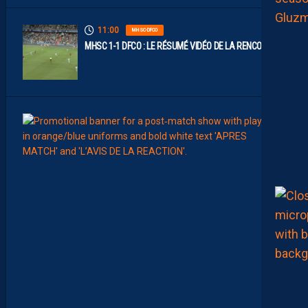
11:00
MHSC-DFCO
MHSC 1-1 DFCO : LE RÉSUMÉ VIDÉO DE LA RENCONTRE
09:00
MHSC-
L
E
S
T
O
P
S
&
F
L
O
P
S
D
E
L