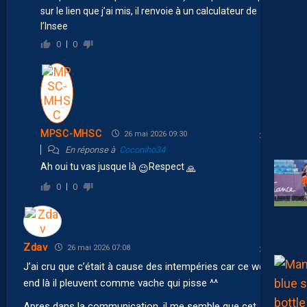
sur le lien que j’ai mis, il renvoie à un calculateur de
l’Insee
0
0
MPSC-MHSC
26 mai 2026 09:30
En réponse à
Coconiho34
Ah oui tu vas jusque là
Respect
😉
🙏
0
0
Zdav
26 mai 2026 07:08
J’ai cru que c’était à cause des intempéries car ce week-
end là il pleuvent comme vache qui pisse ^^
Apres dans la communication, il me semble que cet