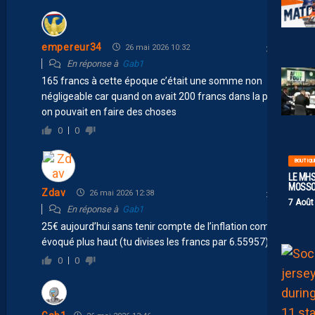
empereur34
26 mai 2026 10:32
En réponse à
Gab1
165 francs à cette époque c’était une somme non
négligeable car quand on avait 200 francs dans la poche
on pouvait en faire des choses
0
0
BOUTIQU
LE MHS
MOSS
Zdav
26 mai 2026 12:38
7 Août
En réponse à
Gab1
25€ aujourd’hui sans tenir compte de l’inflation comme
évoqué plus haut (tu divises les francs par 6.55957)
0
0