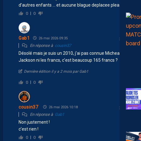
d’autres enfants … et aucune blague deplacee please.
0
0
Gab1
26 mai 2026 09:35
En réponse à
cousin37
Désolé mais je suis un 2010, j’ai pas connue Micheal
Jackson ni les francs, c’est beaucoup 165 francs ?
Dernière édition il y a 2 mois par Gab1
0
0
cousin37
26 mai 2026 10:18
En réponse à
Gab1
Non justement !
c’est rien !
0
0