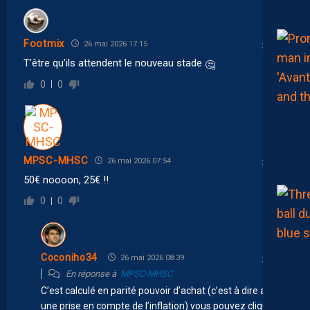
Footmix
26 mai 2026 17:15
T’être qu’ils attendent le nouveau stade
🤔
0
0
MPSC-MHSC
26 mai 2026 07:54
50€ noooon, 25€ !!
0
0
Coconiho34
26 mai 2026 08:39
En réponse à
MPSC-MHSC
C’est calculé en parité pouvoir d’achat (c’est à dire avec
une prise en compte de l’inflation) vous pouvez cliquer