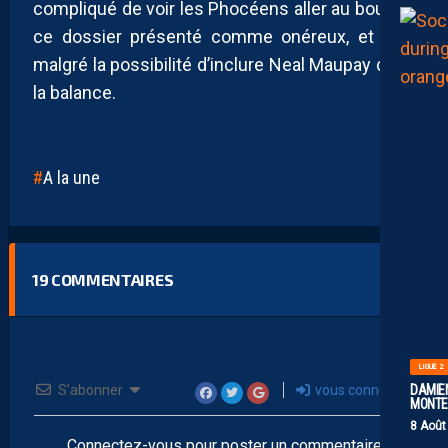
compliqué de voir les Phocéens aller au bout de
ce dossier présenté comme onéreux, et cela
malgré la possibilité d’inclure Neal Maupay dans
la balance.
A la une
19
COMMENTAIRES
LIGUE 2
S’abonner
vous connecter
DAMIEN
MONTE 
8 Août
Connectez-vous pour poster un commentaire