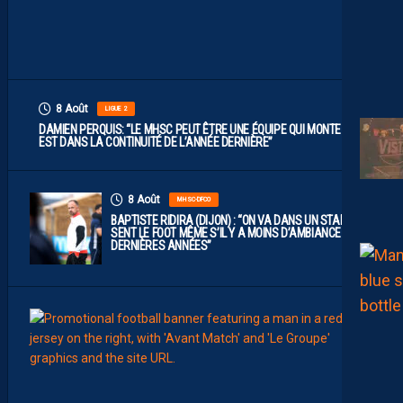
H
A
U
T
”
8 Août
LIGUE 2
DAMIEN PERQUIS: “LE MHSC PEUT ÊTRE UNE ÉQUIPE QUI MONTE S’IL
EST DANS LA CONTINUITÉ DE L’ANNÉE DERNIÈRE”
8 Août
MHSC-DFCO
BAPTISTE RIDIRA (DIJON) : “ON VA DANS UN STADE QUI
SENT LE FOOT MÊME S’IL Y A MOINS D’AMBIANCE CES
DERNIÈRES ANNÉES”
8
Août
MHSC-
L
E
G