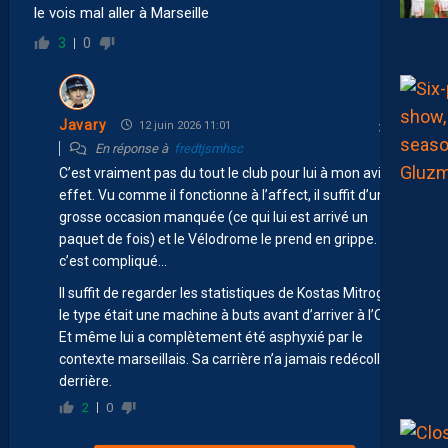
le vois mal aller à Marseille
3
0
Javary
12 juin 2026 11:01
En réponse à
fredtjsmhsc
C’est vraiment pas du tout le club pour lui à mon avis en
effet. Vu comme il fonctionne à l’affect, il suffit d’une
grosse occasion manquée (ce qui lui est arrivé un
paquet de fois) et le Vélodrome le prend en grippe. Et là
c’est compliqué…
Il suffit de regarder les statistiques de Kostas Mitroglou,
le type était une machine à buts avant d’arriver à l’OM.
Et même lui a complètement été asphyxié par le
contexte marseillais. Sa carrière n’a jamais redécollé
derrière.
2
0