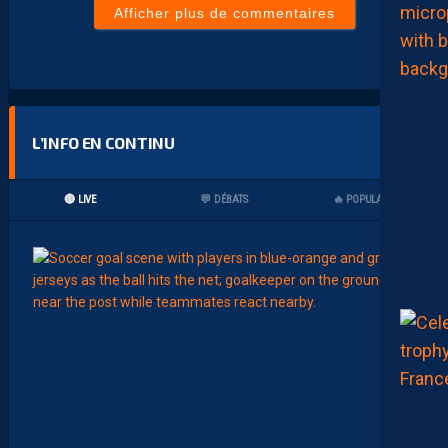
Afficher plus de commentaires
L’INFO EN CONTINU
🔴 LIVE
💬 DÉBATS
🔥 POPULAIRES
00:15
LIGUE 2
L
E
M
H
S
C
7
È
M
E