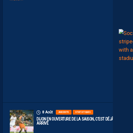
L
A
C
O
M
P
O
S
I
T
I
O
N
O
F
F
I
C
I
E
L
L
E
8 Août
ANECDOTE
STATISTIQUES
DIJON EN OUVERTURE DE LA SAISON, C’EST DÉJÀ
ARRIVÉ