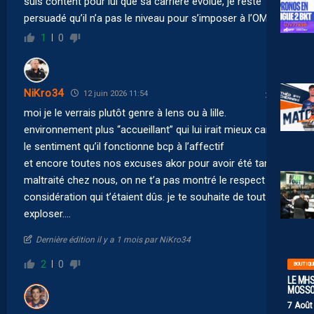
suis content pour lui que sa carrière évolue, je reste
persuadé qu’il n’a pas le niveau pour s’imposer à l’OM.
1
0
NiKro34
12 juin 2026 11:54
moi je le verrais plutôt genre à lens ou à lille.
environnement plus “accueillant” qui lui irait mieux car j’ai
le sentiment qu’il fonctionne bcp à l’affectif
et encore toutes nos excuses akor pour avoir été tant
maltraité chez nous, on ne t’a pas montré le respect et la
considération qui t’étaient dûs. je te souhaite de tout
exploser….
Dernière édition il y a 1 mois par NiKro34
2
0
BOUTIQU
LE MHS
MOSS
7 Août