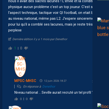
nous il avait des sacrés lacunes ! L’envie et la condition
physique aucun problème c’est un top joueur. C’est sur
l’aspect technique, tactique voir QI football, on etait bien
au niveau national, même pas L2. J’espere sincerement
pour lui qu’il a comblé ses lacunes, mais je reste très
perplexe
Dernière édition il y a 1 mois par Denethor
1
0
MPSC-MHSC
12 juin 2026 18:27
En réponse à
Denethor
Niveau national … Seville aurait recruté un tel profil ?
0
0