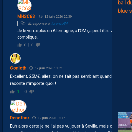
MHSC63
12 juin 2026 20:39
En réponse à
lorenzo34
Je le verrai plus en Allemagne, à l’OM ça peut être vite
compliqué.
0
0
Conleth
12 juin 2026 13:32
Excellent, 25M€, allez, on ne fait pas semblant quand on
raconte n’importe quoi !
1
0
Denethor
12 juin 2026 13:17
Euh alors certe je ne l’ai pas vu jouer à Seville, mais chez