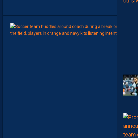
T
”
8
Août
LIGUE 2
Z
O
U
M
A
N
A
C
A
M
A
R
A
:
“
I
L
N
E
F
A
U