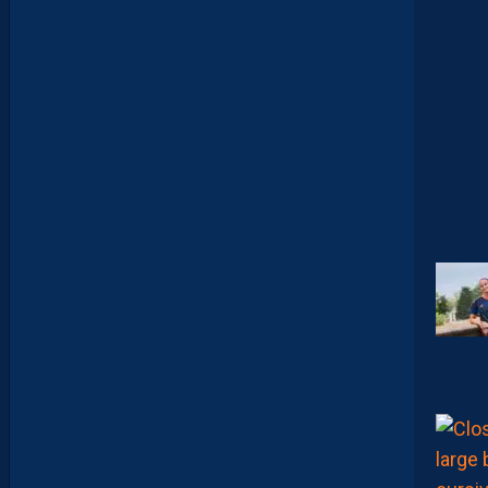
E
N
V
I
E
,
C
’
E
S
T
C
O
M
M
E
N
C
E
R
L
E
C
H
A
M
P
I
O
N
N
A