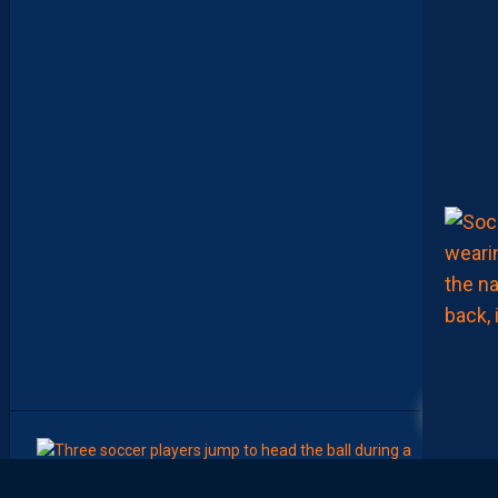
R
O
U
P
E
P
A
I
L
L
A
D
I
N
C
O
N
T
R
E
D
I
J
O
N
19
8
Août
LIGUE 2