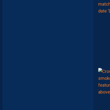
T
P
A
S
S
E
F
I
X
E
R
D
E
L
I
M
I
T
E
S
.
I
L
F
A
U
T
V
I
S
E
R