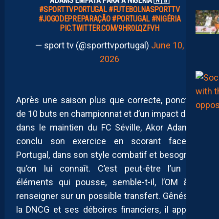
ADAMS EMPATA PARA A NIGÉRIA 🇳🇬
#SPORTTVPORTUGAL
#FUTEBOLNASPORTTV
#JOGODEPREPARAÇÃO
#PORTUGAL
#NIGÉRIA
PIC.TWITTER.COM/9HR0LQZFVH
— sport tv (@sporttvportugal)
June 10,
2026
Après une saison plus que correcte, ponctuée
de 10 buts en championnat et d’un impact direct
dans le maintien du FC Séville, Akor Adams a
conclu son exercice en scorant face au
Portugal, dans son style combatif et besogneux
qu’on lui connaît. C’est peut-être l’un des
éléments qui pousse, semble-t-il, l’OM à se
renseigner sur un possible transfert. Gênés par
la DNCG et ses déboires financiers, il apparaît