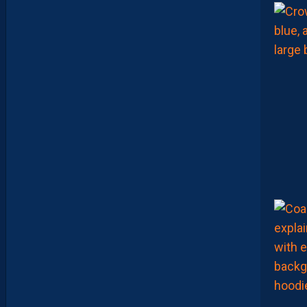
S
E
Z
V
O
T
R
E
M
E
I
L
L
E
U
R
P
A
I
L
L
A
D
I
N
D
U
M
A
T
C
H