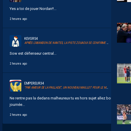
Yes a toi de jouer Nordan!!...
2 heures ago
KEVGRS4
APRÈS L’ABANDON DE NANTES, LA PISTE ZOUAOUI SE CONFIRME À MONTPELLIER
Sow est défenseur central...
2 heures ago
EMPEREUR34
“PAR AMOUR DE LA PAILLADE”, UN NOUVEAU MAILLOT POUR LE MHSC
Ne rentre pas la dedans malheureux tu es hors sujet allez bonne
journée...
2 heures ago