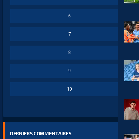
6
7
8
9
10
DERNIERS COMMENTAIRES