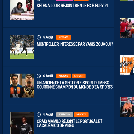
KETHNA LOUIS REJOINT BIEN LE FC FLEURY 91
4 Août
MERCATO
MONTPELLIER INTÉRESSÉ PAR YANIS ZOUAOUI ?
4 Août
ANCIENS
E-SPORT
UN ANCIEN DE LA SECTION E-SPORT DU MHSC
COURONNÉ CHAMPION DU MONDE D’EA SPORTS FC
4 Août
FORMATION
MERCATO
CRAIG MAMILO REJOINT LE PORTUGAL ET
L’ACADÉMICO DE VISEU