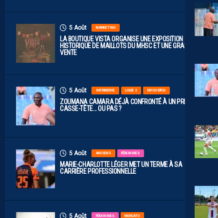
5 Août
MARKETING
LA BOUTIQUE VISTA ORGANISE UNE EXPOSITION
HISTORIQUE DE MAILLOTS DU MHSC ET UNE GRANDE
VENTE
5 Août
INFIRMERIE
LIGUE 2
MHSC-DFCO
ZOUMANA CAMARA DÉJÀ CONFRONTÉ À UN PREMIER
CASSE-TÊTE… OU PAS ?
5 Août
ANCIENS
FÉMININES
MARIE-CHARLOTTE LÉGER MET UN TERME À SA
CARRIÈRE PROFESSIONNELLE
5 Août
FÉMININES
MERCATO