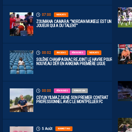
07:00
MERCATO
ZOUMANA CAMARA: “NORDAN MUKIELE EST UN
JOUEUR QUI A DU TALENT”
00:02
ANCIENS
FÉMININES
MERCATO
SOLÈNE CHAMPAGNAC REJOINT LE HAVRE POUR UN
NOUVEAU DÉFI EN ARKEMA PREMIÈRE LIGUE
00:00
FÉMININES
FORMATION
CEYLIN YILMAZ SIGNE SON PREMIER CONTRAT
PROFESSIONNEL AVEC LE MONTPELLIER FC
5 Août
MARKETING