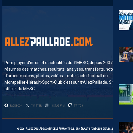
Pure player d'infos et d'actualités du #MHSC, depuis 2007. News,
résumés des matches, résultats, analyses, transferts, notes
d'arpès-matchs, photos, vidéos. Toute l'actu football du
Montpellier-Hérault-Sport-Club c'est sur #AllezPaillade. Site non-
officiel du MHSC
FACEBOOK
TWITTER
INSTAGRAM
TWITCH
© 2026 -
ALLEZPAILLADE.COM
FIDÈLE AU
MONTPELLIER-HÉRAULT-SPORT-CLUB
DEPUIS 2007