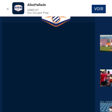
AllezPaillade
VOIR
✕
GRATUIT
Sur Google Play
DIRECT